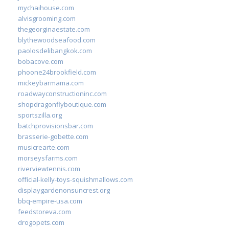
mychaihouse.com
alvisgrooming.com
thegeorginaestate.com
blythewoodseafood.com
paolosdelibangkok.com
bobacove.com
phoone24brookfield.com
mickeybarmama.com
roadwayconstructioninc.com
shopdragonflyboutique.com
sportszilla.org
batchprovisionsbar.com
brasserie-gobette.com
musicrearte.com
morseysfarms.com
riverviewtennis.com
official-kelly-toys-squishmallows.com
displaygardenonsuncrest.org
bbq-empire-usa.com
feedstoreva.com
drogopets.com