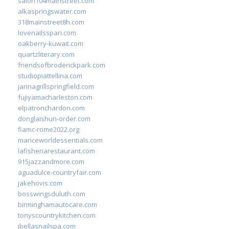
salon104mainstreet.com
alkaspringswater.com
318mainstreet8h.com
lovenailsspari.com
oakberry-kuwait.com
quartzliterary.com
friendsofbroderickpark.com
studiopiattellina.com
jannagrillspringfield.com
fujiyamacharleston.com
elpatronchardon.com
donglaishun-order.com
fiamc-rome2022.org
mariceworldessentials.com
lafisheriarestaurant.com
915jazzandmore.com
aguadulce-countryfair.com
jakehovis.com
bosswingsduluth.com
birminghamautocare.com
tonyscountrykitchen.com
jbellasnailspa.com