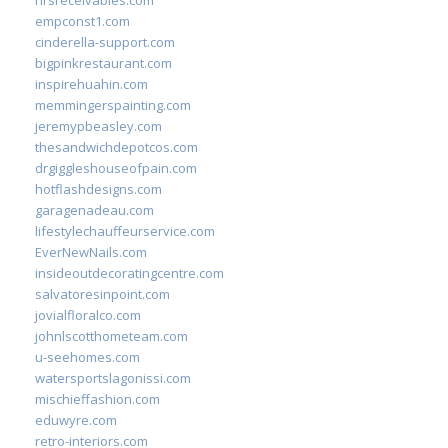
hrsreceivables.com
empconst1.com
cinderella-support.com
bigpinkrestaurant.com
inspirehuahin.com
memmingerspainting.com
jeremypbeasley.com
thesandwichdepotcos.com
drgiggleshouseofpain.com
hotflashdesigns.com
garagenadeau.com
lifestylechauffeurservice.com
EverNewNails.com
insideoutdecoratingcentre.com
salvatoresinpoint.com
jovialfloralco.com
johnlscotthometeam.com
u-seehomes.com
watersportslagonissi.com
mischieffashion.com
eduwyre.com
retro-interiors.com