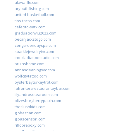
alawaffle.com
aryouthfishing.com
united-basketball.com
tios-tacos.com
cafecito-satx.com
graduacionviu2023.com
pecanjackstogo.com
zengardendayspa.com
sparklejewelryinc.com
ironcladtattoostudio.com
bruinshome.com
annascleaningsvc.com
wolfcitytattoo.com
oysterbayturkeytrot.com
lafronterarestauranteybar.com
lilyandrosetearoom.com
olivesburgberrypatch.com
theslushkids.com
giobastian.com
glpascensori.com
rifloorepoxy.com