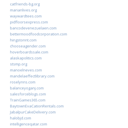
catfriends-bg.org
marianlives.org
waywardtees.com
pidfloorsexpress.com
bancodevenezuelaen.com
bettermoodfoodcorporation.com
hingstonnt.com
chooseagender.com
hoverboardssale.com
alaskapolitics.com
stsmp.org
manoelneves.com
mandelaeffectlibrary.com
roselynns.com
balanceyoganj.com
salesforceblogs.com
TrainGames365.com
BaytownEvaCationRentals.com
JabalpurCakeDelivery.com
halobjd.com
intelligenceqatar.com