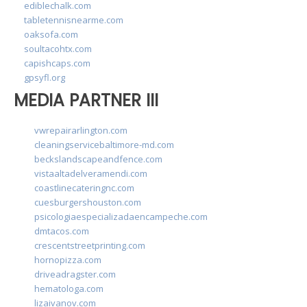
ediblechalk.com
tabletennisnearme.com
oaksofa.com
soultacohtx.com
capishcaps.com
gpsyfl.org
MEDIA PARTNER III
vwrepairarlington.com
cleaningservicebaltimore-md.com
beckslandscapeandfence.com
vistaaltadelveramendi.com
coastlinecateringnc.com
cuesburgershouston.com
psicologiaespecializadaencampeche.com
dmtacos.com
crescentstreetprinting.com
hornopizza.com
driveadragster.com
hematologa.com
lizaivanov.com