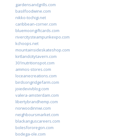
gardensandgrills.com
basilfoodwine.com
nikko-tochigi.net
caribbean-corner.com
bluemoongiftcards.com
rivercitysteampunkexpo.com
kchoops.net
mountainsideskateshop.com
kirtlandcitytavern.com
301nutritionspot.com
ammos-stores.com
loceanecreations.com
birdsongridgefarm.com
joiedevivblog.com
valera-amsterdam.com
libertybrandhemp.com
norwoodinnwi.com
neighboursmarket.com
blackanguscareers.com
bolesfororegon.com
bodega-ole.com