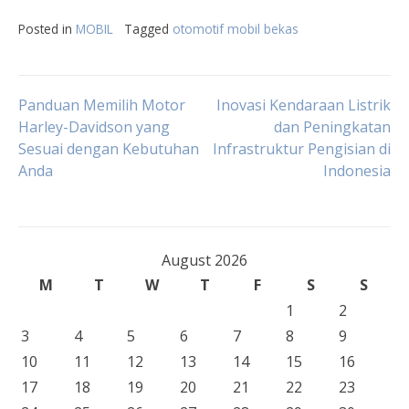
Posted in
MOBIL
Tagged
otomotif mobil bekas
Post
Panduan Memilih Motor
Inovasi Kendaraan Listrik
Harley-Davidson yang
dan Peningkatan
Sesuai dengan Kebutuhan
Infrastruktur Pengisian di
navigation
Anda
Indonesia
August 2026
M
T
W
T
F
S
S
1
2
3
4
5
6
7
8
9
10
11
12
13
14
15
16
17
18
19
20
21
22
23