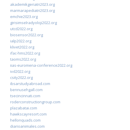
akademikgeriatri2023.org
marmarapediatri2023.org
emchie2023.org
girisimselradyoloji2022.org
utcd2022.org
biosensor2022.org
ialp2022.org
klivet2022.org
ifac-hms2022.org
taoms2022.org
iias-euromena-conference2022.org
ivd2022.org
csity2022.org
ibsarstudyabroad.com
bennusehgall.com
tsecincinnati.com
roderconstructiongroup.com
plazabatai.com
hawkscayresort.com
hellonquads.com
diarioanimales.com