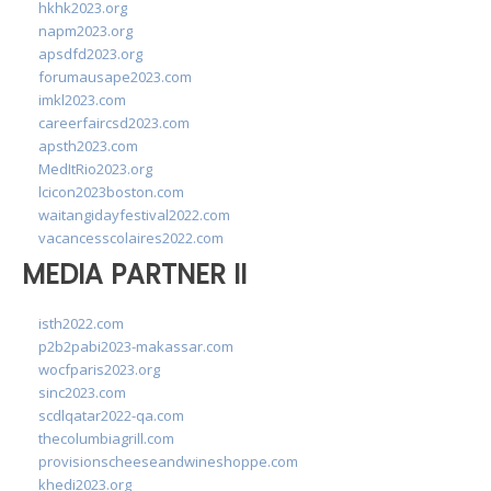
hkhk2023.org
napm2023.org
apsdfd2023.org
forumausape2023.com
imkl2023.com
careerfaircsd2023.com
apsth2023.com
MedItRio2023.org
lcicon2023boston.com
waitangidayfestival2022.com
vacancesscolaires2022.com
MEDIA PARTNER II
isth2022.com
p2b2pabi2023-makassar.com
wocfparis2023.org
sinc2023.com
scdlqatar2022-qa.com
thecolumbiagrill.com
provisionscheeseandwineshoppe.com
khedi2023.org