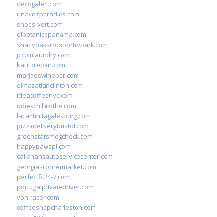
decogaleri.com
unavozparadios.com
shoes-vert.com
elbotanicopanama.com
shadyoaksrockportrvpark.com
jccoinlaundry.com
kautorepair.com
marjaeswinebar.com
elmazatlanclinton.com
ideacoffeenyc.com
odieschillicothe.com
lacantinitagalesburg.com
pizzadeliverybristol.com
greenstarsmogcheck.com
happypawspl.com
callahansautoservicecenter.com
georgiascornermarket.com
perfectfit24-7.com
portugalprivatedriver.com
von-racer.com
coffeeshopcharleston.com