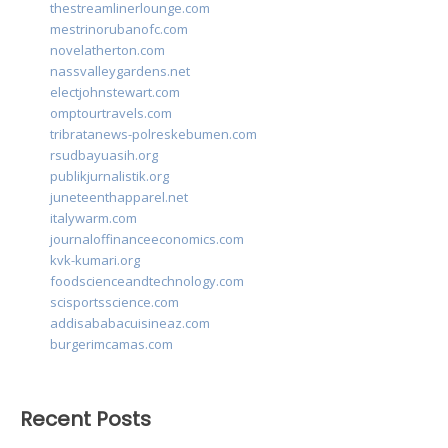
thestreamlinerlounge.com
mestrinorubanofc.com
novelatherton.com
nassvalleygardens.net
electjohnstewart.com
omptourtravels.com
tribratanews-polreskebumen.com
rsudbayuasih.org
publikjurnalistik.org
juneteenthapparel.net
italywarm.com
journaloffinanceeconomics.com
kvk-kumari.org
foodscienceandtechnology.com
scisportsscience.com
addisababacuisineaz.com
burgerimcamas.com
Recent Posts