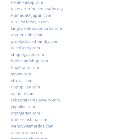
PikaPikaApp.com
takecareofbusinessdfw.org
HamadaOfJapan.com
VersifyLifestyle.com
kingscreekadventures.com
antaeuslabs.com
purelycleanchemdry.com
WishOping.com
shoplegacee.com
bonvivantshop.com
CupPlante.com
mpzin.com
stcreal.com
PopUpFlea.com
valueml.com
rebeccatorresjewelry.com
jmpbliss.com
drjorgerico.com
queensushipa.com
wendyweimerdds.com
ameri-camp.com