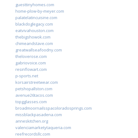
guesttinyhomes.com
home-plow-by-meyer.com
palatelatincuisine.com
blackdoglegacy.com
eatvivahouston.com
thebigshowok.com
chimeandstave.com
greatwallseafoodny.com
theloverose.com
gabriovoice.com
resinflowart.com
p-sports.net
korsairstreetwear.com
petshopallston.com
avenue26tacos.com
topgglasses.com
broadmoornailsspacoloradosprings.com
missblackpasadena.com
anneskitchen.org
valenciamarketytaqueria.com
reefrecordsllc.com