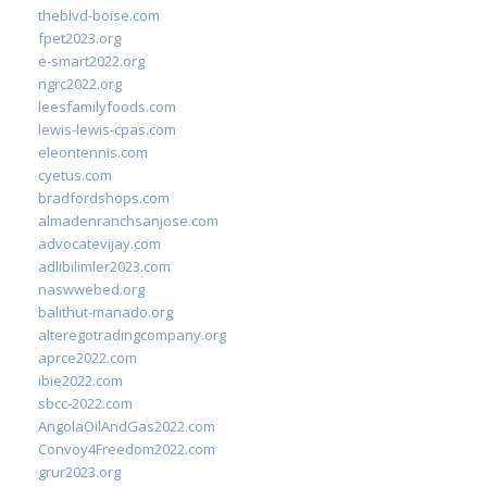
theblvd-boise.com
fpet2023.org
e-smart2022.org
ngrc2022.org
leesfamilyfoods.com
lewis-lewis-cpas.com
eleontennis.com
cyetus.com
bradfordshops.com
almadenranchsanjose.com
advocatevijay.com
adlibilimler2023.com
naswwebed.org
balithut-manado.org
alteregotradingcompany.org
aprce2022.com
ibie2022.com
sbcc-2022.com
AngolaOilAndGas2022.com
Convoy4Freedom2022.com
grur2023.org