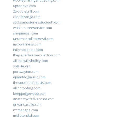
woolleymillingandpaving.com
uptonpvd.com
2troublegrill.com
casateranga.com
sticksandstonesstudiooh.com
walkers-treeservice.com
shopmossi.com
untamedcollectivesd.com
mxpwellness.com
infernocanine.com
thepaperhousecollection.com
allisonwillisholley.com
solslite.org
portwayinn.com
djmaddogmusic.com
thesoundarchitects.com
allin1roofing.com
keepjudgewebb.com
anatomyofadventure.com
drivancastillo.com
cmmedspa.com
midletontkd.com