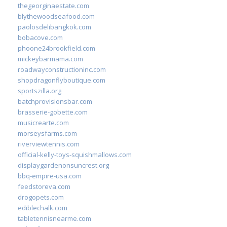
thegeorginaestate.com
blythewoodseafood.com
paolosdelibangkok.com
bobacove.com
phoone24brookfield.com
mickeybarmama.com
roadwayconstructioninc.com
shopdragonflyboutique.com
sportszilla.org
batchprovisionsbar.com
brasserie-gobette.com
musicrearte.com
morseysfarms.com
riverviewtennis.com
official-kelly-toys-squishmallows.com
displaygardenonsuncrest.org
bbq-empire-usa.com
feedstoreva.com
drogopets.com
ediblechalk.com
tabletennisnearme.com