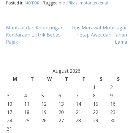
Posted in
MOTOR
Tagged
modifikasi motor terkenal
Post
Manfaat dan Keuntungan
Tips Merawat Mobil agar
Kendaraan Listrik Bebas
Tetap Awet dan Tahan
Pajak
Lama
navigation
August 2026
M
T
W
T
F
S
S
1
2
3
4
5
6
7
8
9
10
11
12
13
14
15
16
17
18
19
20
21
22
23
24
25
26
27
28
29
30
31