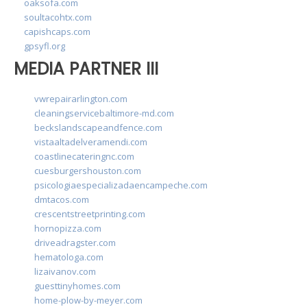
oaksofa.com
soultacohtx.com
capishcaps.com
gpsyfl.org
MEDIA PARTNER III
vwrepairarlington.com
cleaningservicebaltimore-md.com
beckslandscapeandfence.com
vistaaltadelveramendi.com
coastlinecateringnc.com
cuesburgershouston.com
psicologiaespecializadaencampeche.com
dmtacos.com
crescentstreetprinting.com
hornopizza.com
driveadragster.com
hematologa.com
lizaivanov.com
guesttinyhomes.com
home-plow-by-meyer.com