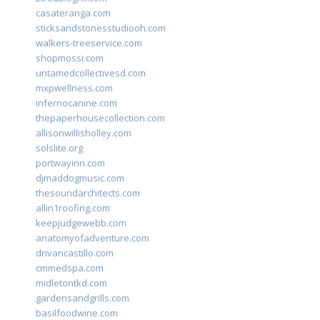
casateranga.com
sticksandstonesstudiooh.com
walkers-treeservice.com
shopmossi.com
untamedcollectivesd.com
mxpwellness.com
infernocanine.com
thepaperhousecollection.com
allisonwillisholley.com
solslite.org
portwayinn.com
djmaddogmusic.com
thesoundarchitects.com
allin1roofing.com
keepjudgewebb.com
anatomyofadventure.com
drivancastillo.com
cmmedspa.com
midletontkd.com
gardensandgrills.com
basilfoodwine.com