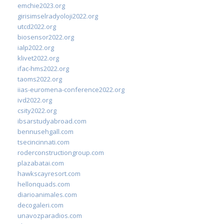
emchie2023.org
girisimselradyoloji2022.org
utcd2022.org
biosensor2022.org
ialp2022.org
klivet2022.org
ifac-hms2022.org
taoms2022.org
iias-euromena-conference2022.org
ivd2022.org
csity2022.org
ibsarstudyabroad.com
bennusehgall.com
tsecincinnati.com
roderconstructiongroup.com
plazabatai.com
hawkscayresort.com
hellonquads.com
diarioanimales.com
decogaleri.com
unavozparadios.com