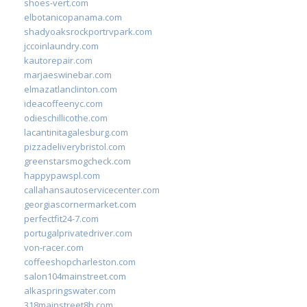
shoes-vert.com
elbotanicopanama.com
shadyoaksrockportrvpark.com
jccoinlaundry.com
kautorepair.com
marjaeswinebar.com
elmazatlanclinton.com
ideacoffeenyc.com
odieschillicothe.com
lacantinitagalesburg.com
pizzadeliverybristol.com
greenstarsmogcheck.com
happypawspl.com
callahansautoservicecenter.com
georgiascornermarket.com
perfectfit24-7.com
portugalprivatedriver.com
von-racer.com
coffeeshopcharleston.com
salon104mainstreet.com
alkaspringswater.com
318mainstreet8h.com