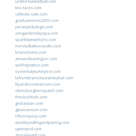
united-basketball.com
tios-tacos.com
cafecito-satx.com
graduacionviu2023.com
pecanjackstogo.com
zengardendayspa.com
sparklejewelryinc.com
ironcladtattoostudio.com
bruinshome.com
annascleaningsvc.com
wolfcitytattoo.com
oysterbayturkeytrot.com
lafronterarestauranteybar.com
lilyandrosetearoom.com
olivesburgberrypatch.com
theslushkids.com
giobastian.com
glpascensori.com
rifloorepoxy.com
woolleymillingandpaving.com
uptonpvd.com
2troublegrill.com