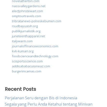
novelatherton.com
nassvalleygardens.net
electjohnstewart.com
omptourtravels.com
tribratanews-polreskebumen.com
rsudbayuasih.org
publikjurnalistik.org
juneteenthapparel.net
italywarm.com
journaloffinanceeconomics.com
kvk-kumari.org
foodscienceandtechnology.com
scisportsscience.com
addisababacuisineaz.com
burgerimcamas.com
Recent Posts
Perjalanan Seru dengan Bis di Indonesia
Segala yang Perlu Anda Ketahui tentang Minivan