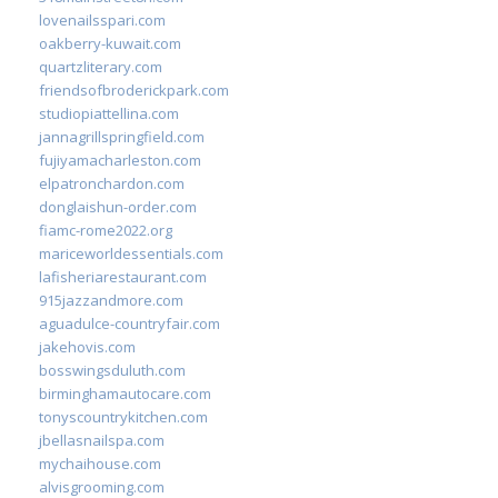
lovenailsspari.com
oakberry-kuwait.com
quartzliterary.com
friendsofbroderickpark.com
studiopiattellina.com
jannagrillspringfield.com
fujiyamacharleston.com
elpatronchardon.com
donglaishun-order.com
fiamc-rome2022.org
mariceworldessentials.com
lafisheriarestaurant.com
915jazzandmore.com
aguadulce-countryfair.com
jakehovis.com
bosswingsduluth.com
birminghamautocare.com
tonyscountrykitchen.com
jbellasnailspa.com
mychaihouse.com
alvisgrooming.com