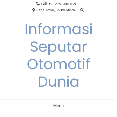
Skip
Call Us: +2782 444 YEAH
to
Cape Town, South Africa
content
Informasi
Seputar
Otomotif
Dunia
Menu