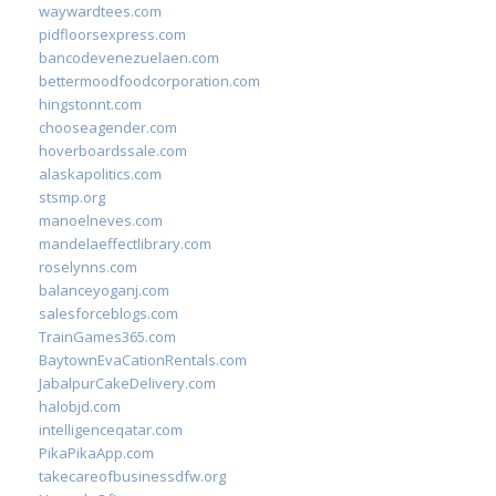
waywardtees.com
pidfloorsexpress.com
bancodevenezuelaen.com
bettermoodfoodcorporation.com
hingstonnt.com
chooseagender.com
hoverboardssale.com
alaskapolitics.com
stsmp.org
manoelneves.com
mandelaeffectlibrary.com
roselynns.com
balanceyoganj.com
salesforceblogs.com
TrainGames365.com
BaytownEvaCationRentals.com
JabalpurCakeDelivery.com
halobjd.com
intelligenceqatar.com
PikaPikaApp.com
takecareofbusinessdfw.org