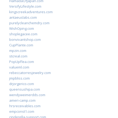
HamadaOfJapan.com
VersifyLifestyle.com
kingscreekadventures.com
antaeuslabs.com
purelycleanchemdry.com
WishOping.com
shoplegacee.com
bonvivantshop.com
CupPlante.com
mpzin.com
stcreal.com
PopUpFlea.com
valueml.com
rebeccatorresjewelry.com
jmpbliss.com
drjorgerico.com
queensushipa.com
wendyweimerdds.com
ameri-camp.com
hrsreceivables.com
empconst1.com
cinderella-support.com