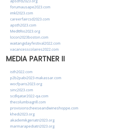
apsdfd2023.org
forumausape2023.com
imkl2023.com
careerfaircsd2023.com
apsth2023.com
MedItRio2023.org
lcicon2023boston.com
waitangidayfestival2022.com
vacancesscolaires2022.com
MEDIA PARTNER II
isth2022.com
p2b2pabi2023-makassar.com
wocfparis2023.org
sinc2023.com
scdlqatar2022-qa.com
thecolumbiagrill.com
provisionscheeseandwineshoppe.com
khedi2023.org
akademikgeriatri2023.org
marmarapediatri2023.org