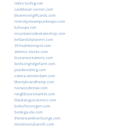
nikko-tochigi.net
caribbean-corner.com
bluemoongiftcards.com
rivercitysteampunkexpo.com
kchoops.net
mountainsideskateshop.com
kirtlandcitytavern.com
301nutritionspot.com
ammos-stores.com
loceanecreations.com
birdsongridgefarm.com
joiedevivblog.com
valera-amsterdam.com
libertybrandhemp.com
norwoodinnwi.com
neighboursmarket.com
blackanguscareers.com
bolesfororegon.com
bodega-ole.com
thestreamlinerlounge.com
mestrinorubanofc.com