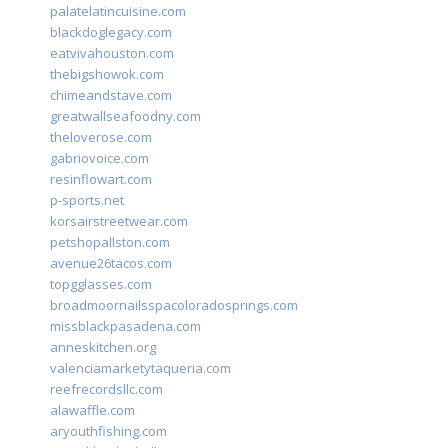
palatelatincuisine.com
blackdoglegacy.com
eatvivahouston.com
thebigshowok.com
chimeandstave.com
greatwallseafoodny.com
theloverose.com
gabriovoice.com
resinflowart.com
p-sports.net
korsairstreetwear.com
petshopallston.com
avenue26tacos.com
topgglasses.com
broadmoornailsspacoloradosprings.com
missblackpasadena.com
anneskitchen.org
valenciamarketytaqueria.com
reefrecordsllc.com
alawaffle.com
aryouthfishing.com