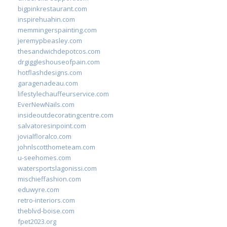
bigpinkrestaurant.com
inspirehuahin.com
memmingerspainting.com
jeremypbeasley.com
thesandwichdepotcos.com
drgiggleshouseofpain.com
hotflashdesigns.com
garagenadeau.com
lifestylechauffeurservice.com
EverNewNails.com
insideoutdecoratingcentre.com
salvatoresinpoint.com
jovialfloralco.com
johnlscotthometeam.com
u-seehomes.com
watersportslagonissi.com
mischieffashion.com
eduwyre.com
retro-interiors.com
theblvd-boise.com
fpet2023.org