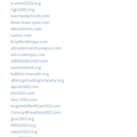
e-smart2022.org
ngrc2022.org
leesfamilyfoods.com
lewis-lewis-cpas.com
eleontennis.com
cyetus.com
bradfordshops.com
almadenranchsanjose.com
advocatevijay.com
adlibilimler2023.com
naswwebed.org
balithut-manado.org
alteregotradingcompany.org
aprce2022.com
ibie2022.com
sbcc-2022.com
AngolaOilAndGas2022.com
Convoy4Freedom2022.com
grur2023.org
hkhk2023.org
napm2023.org