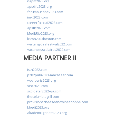
napm2023.org
apsdfd2023.org
forumausape2023.com
imkl2023.com
careerfaircsd2023.com
apsth2023.com
MedItRio2023.org
lcicon2023boston.com
waitangidayfestival2022.com
vacancesscolaires2022.com
MEDIA PARTNER II
isth2022.com
p2b2pabi2023-makassar.com
wocfparis2023.org
sinc2023.com
scdlqatar2022-qa.com
thecolumbiagrill.com
provisionscheeseandwineshoppe.com
khedi2023.org
akademikgeriatri2023.org