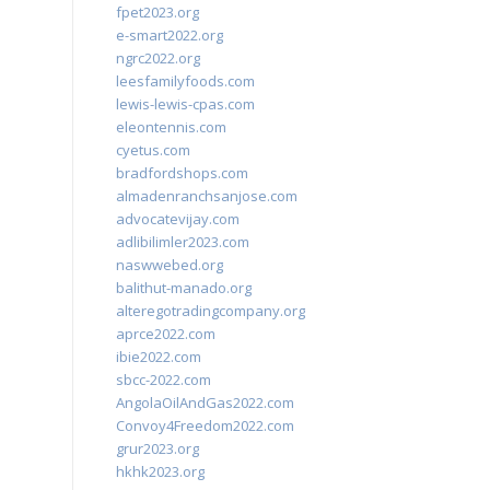
fpet2023.org
e-smart2022.org
ngrc2022.org
leesfamilyfoods.com
lewis-lewis-cpas.com
eleontennis.com
cyetus.com
bradfordshops.com
almadenranchsanjose.com
advocatevijay.com
adlibilimler2023.com
naswwebed.org
balithut-manado.org
alteregotradingcompany.org
aprce2022.com
ibie2022.com
sbcc-2022.com
AngolaOilAndGas2022.com
Convoy4Freedom2022.com
grur2023.org
hkhk2023.org