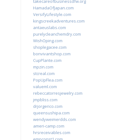
takecareofbusinessdfw.org
HamadaOfJapan.com
VersifyLifestyle.com
kingscreekadventures.com
antaeuslabs.com
purelycleanchemdry.com
WishOping.com
shoplegacee.com
bonvivantshop.com
CupPlante.com
mpzin.com
stcreal.com
PopUpFlea.com
valueml.com
rebeccatorresjewelry.com
jmpbliss.com
drjorgerico.com
queensushipa.com
wendyweimerdds.com
ameri-camp.com
hrsreceivables.com
empconst1.com