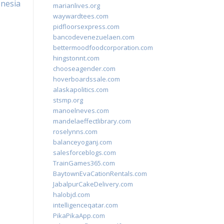
nesia
marianlives.org
waywardtees.com
pidfloorsexpress.com
bancodevenezuelaen.com
bettermoodfoodcorporation.com
hingstonnt.com
chooseagender.com
hoverboardssale.com
alaskapolitics.com
stsmp.org
manoelneves.com
mandelaeffectlibrary.com
roselynns.com
balanceyoganj.com
salesforceblogs.com
TrainGames365.com
BaytownEvaCationRentals.com
JabalpurCakeDelivery.com
halobjd.com
intelligenceqatar.com
PikaPikaApp.com