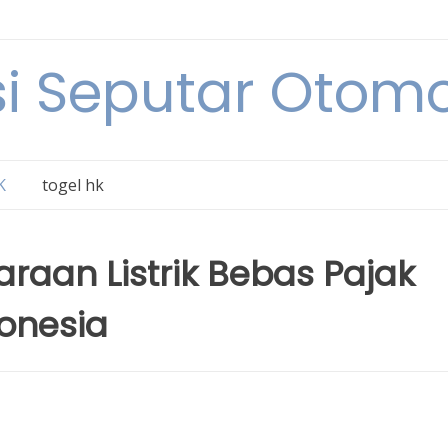
i Seputar Otomo
K
togel hk
raan Listrik Bebas Pajak
onesia