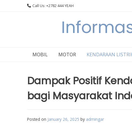
Skip
Call Us: +2782 444 YEAH
to
content
Informas
MOBIL
MOTOR
KENDARAAN LISTRI
Dampak Positif Kenda
bagi Masyarakat Ind
Posted on
January 26, 2025
by
admingar