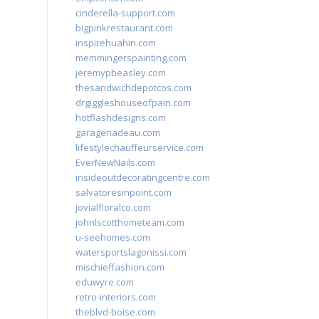
cinderella-support.com
bigpinkrestaurant.com
inspirehuahin.com
memmingerspainting.com
jeremypbeasley.com
thesandwichdepotcos.com
drgiggleshouseofpain.com
hotflashdesigns.com
garagenadeau.com
lifestylechauffeurservice.com
EverNewNails.com
insideoutdecoratingcentre.com
salvatoresinpoint.com
jovialfloralco.com
johnlscotthometeam.com
u-seehomes.com
watersportslagonissi.com
mischieffashion.com
eduwyre.com
retro-interiors.com
theblvd-boise.com