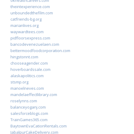
okhealthcareers.com
theintexperience.com
unboundedthefilm.com
catfriends-bg.org
marianlives.org
waywardtees.com
pidfloorsexpress.com
bancodevenezuelaen.com
bettermoodfoodcorporation.com
hingstonnt.com
chooseagender.com
hoverboardssale.com
alaskapolitics.com
stsmp.org
manoelneves.com
mandelaeffectlibrary.com
roselynns.com
balanceyoganj.com
salesforceblogs.com
TrainGames365.com
BaytownEvaCationRentals.com
JabalpurCakeDelivery.com