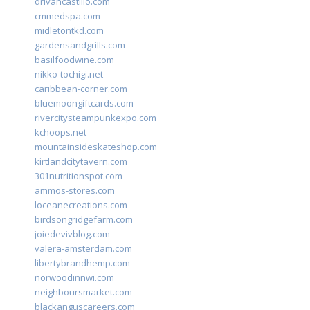
drivancastillo.com
cmmedspa.com
midletontkd.com
gardensandgrills.com
basilfoodwine.com
nikko-tochigi.net
caribbean-corner.com
bluemoongiftcards.com
rivercitysteampunkexpo.com
kchoops.net
mountainsideskateshop.com
kirtlandcitytavern.com
301nutritionspot.com
ammos-stores.com
loceanecreations.com
birdsongridgefarm.com
joiedevivblog.com
valera-amsterdam.com
libertybrandhemp.com
norwoodinnwi.com
neighboursmarket.com
blackanguscareers.com