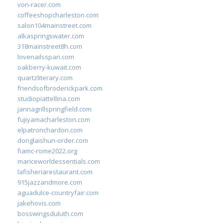
von-racer.com
coffeeshopcharleston.com
salon104mainstreet.com
alkaspringswater.com
318mainstreet8h.com
lovenailsspari.com
oakberry-kuwait.com
quartzliterary.com
friendsofbroderickpark.com
studiopiattellina.com
jannagrillspringfield.com
fujiyamacharleston.com
elpatronchardon.com
donglaishun-order.com
fiamc-rome2022.org
mariceworldessentials.com
lafisheriarestaurant.com
915jazzandmore.com
aguadulce-countryfair.com
jakehovis.com
bosswingsduluth.com