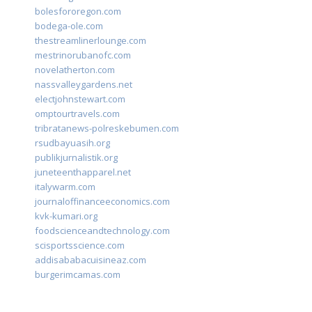
bolesfororegon.com
bodega-ole.com
thestreamlinerlounge.com
mestrinorubanofc.com
novelatherton.com
nassvalleygardens.net
electjohnstewart.com
omptourtravels.com
tribratanews-polreskebumen.com
rsudbayuasih.org
publikjurnalistik.org
juneteenthapparel.net
italywarm.com
journaloffinanceeconomics.com
kvk-kumari.org
foodscienceandtechnology.com
scisportsscience.com
addisababacuisineaz.com
burgerimcamas.com