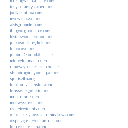
birminghamautocare.com
tonyscountrykitchen.com
jbellasnailspa.com
mychaihouse.com
alvisgrooming.com
thegeorginaestate.com
blythewoodseafood.com
paolosdelibangkok.com
bobacove.com
phoone24brookfield.com
mickeybarmama.com
roadwayconstructioninc.com
shopdragonflyboutique.com
sportszilla.org
batchprovisionsbar.com
brasserie-gobette.com
musicrearte.com
morseysfarms.com
riverviewtennis.com
official-kelly-toys-squishmallows.com
displaygardenonsuncrest.org
bbq-empire-usa.com