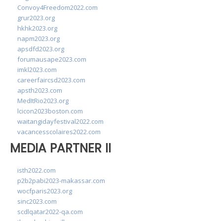
Convoy4Freedom2022.com
grur2023.org
hkhk2023.org
napm2023.org
apsdfd2023.org
forumausape2023.com
imkl2023.com
careerfaircsd2023.com
apsth2023.com
MedItRio2023.org
lcicon2023boston.com
waitangidayfestival2022.com
vacancesscolaires2022.com
MEDIA PARTNER II
isth2022.com
p2b2pabi2023-makassar.com
wocfparis2023.org
sinc2023.com
scdlqatar2022-qa.com