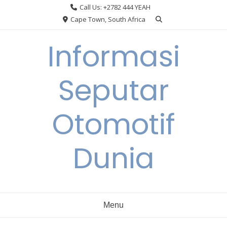
Skip
Call Us: +2782 444 YEAH
to
Cape Town, South Africa
content
Informasi
Seputar
Otomotif
Dunia
Menu