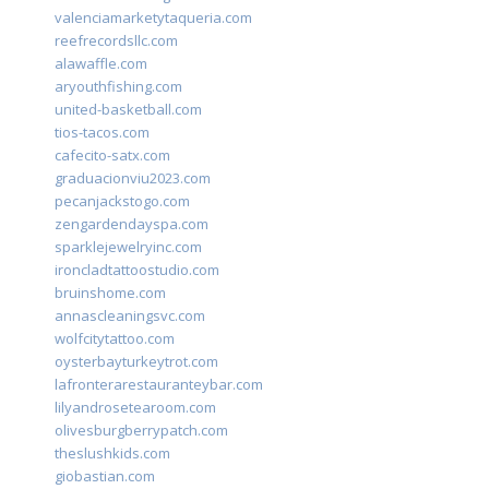
valenciamarketytaqueria.com
reefrecordsllc.com
alawaffle.com
aryouthfishing.com
united-basketball.com
tios-tacos.com
cafecito-satx.com
graduacionviu2023.com
pecanjackstogo.com
zengardendayspa.com
sparklejewelryinc.com
ironcladtattoostudio.com
bruinshome.com
annascleaningsvc.com
wolfcitytattoo.com
oysterbayturkeytrot.com
lafronterarestauranteybar.com
lilyandrosetearoom.com
olivesburgberrypatch.com
theslushkids.com
giobastian.com