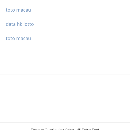
toto macau
data hk lotto
toto macau
Theme: Overlay by
Kaira
.
Extra Text