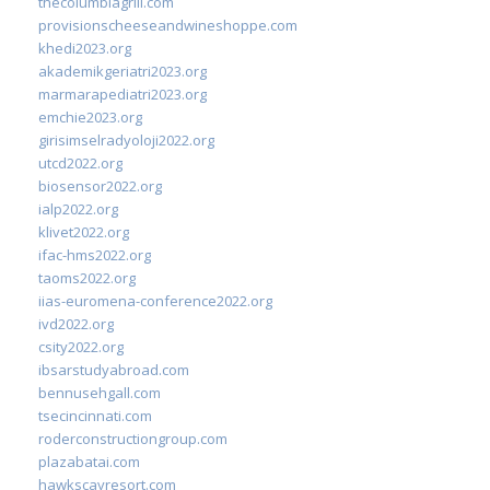
thecolumbiagrill.com
provisionscheeseandwineshoppe.com
khedi2023.org
akademikgeriatri2023.org
marmarapediatri2023.org
emchie2023.org
girisimselradyoloji2022.org
utcd2022.org
biosensor2022.org
ialp2022.org
klivet2022.org
ifac-hms2022.org
taoms2022.org
iias-euromena-conference2022.org
ivd2022.org
csity2022.org
ibsarstudyabroad.com
bennusehgall.com
tsecincinnati.com
roderconstructiongroup.com
plazabatai.com
hawkscayresort.com