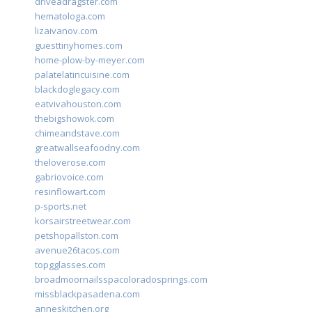
driveadragster.com
hematologa.com
lizaivanov.com
guesttinyhomes.com
home-plow-by-meyer.com
palatelatincuisine.com
blackdoglegacy.com
eatvivahouston.com
thebigshowok.com
chimeandstave.com
greatwallseafoodny.com
theloverose.com
gabriovoice.com
resinflowart.com
p-sports.net
korsairstreetwear.com
petshopallston.com
avenue26tacos.com
topgglasses.com
broadmoornailsspacoloradosprings.com
missblackpasadena.com
anneskitchen.org