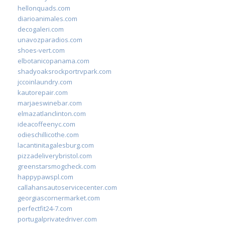
hellonquads.com
diarioanimales.com
decogaleri.com
unavozparadios.com
shoes-vert.com
elbotanicopanama.com
shadyoaksrockportrvpark.com
jccoinlaundry.com
kautorepair.com
marjaeswinebar.com
elmazatlanclinton.com
ideacoffeenyc.com
odieschillicothe.com
lacantinitagalesburg.com
pizzadeliverybristol.com
greenstarsmogcheck.com
happypawspl.com
callahansautoservicecenter.com
georgiascornermarket.com
perfectfit24-7.com
portugalprivatedriver.com