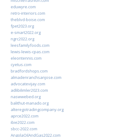
mischieffashion.com
eduwyre.com
retro-interiors.com
theblvd-boise.com
fpet2023.org
e-smart2022.org
ngrc2022.org
leesfamilyfoods.com
lewis-lewis-cpas.com
eleontennis.com
cyetus.com
bradfordshops.com
almadenranchsanjose.com
advocatevijay.com
adlibilimler2023.com
naswwebed.org
balithut-manado.org
alteregotradingcompany.org
aprce2022.com
ibie2022.com
sbcc-2022.com
AngolaOilAndGas2022.com