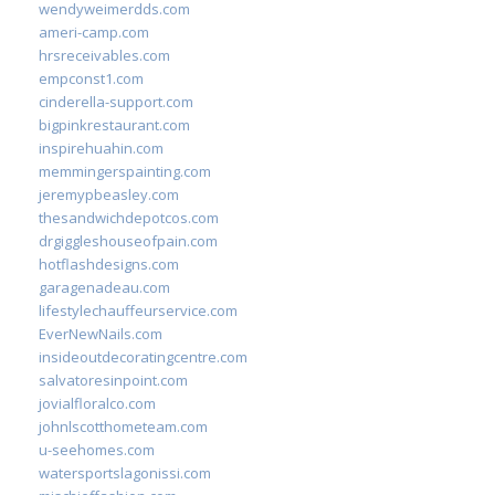
wendyweimerdds.com
ameri-camp.com
hrsreceivables.com
empconst1.com
cinderella-support.com
bigpinkrestaurant.com
inspirehuahin.com
memmingerspainting.com
jeremypbeasley.com
thesandwichdepotcos.com
drgiggleshouseofpain.com
hotflashdesigns.com
garagenadeau.com
lifestylechauffeurservice.com
EverNewNails.com
insideoutdecoratingcentre.com
salvatoresinpoint.com
jovialfloralco.com
johnlscotthometeam.com
u-seehomes.com
watersportslagonissi.com