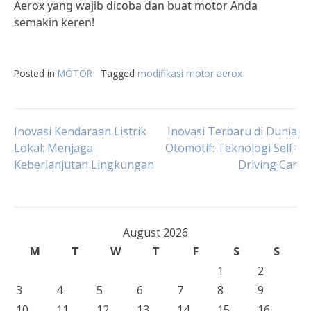
Aerox yang wajib dicoba dan buat motor Anda
semakin keren!
Posted in
MOTOR
Tagged
modifikasi motor aerox
Post
Inovasi Kendaraan Listrik
Inovasi Terbaru di Dunia
Lokal: Menjaga
Otomotif: Teknologi Self-
Keberlanjutan Lingkungan
Driving Car
navigation
August 2026
M
T
W
T
F
S
S
1
2
3
4
5
6
7
8
9
10
11
12
13
14
15
16