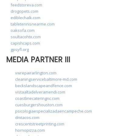
feedstoreva.com
drogopets.com
ediblechalk.com
tabletennisnearme.com
oaksofa.com
soultacohtx.com
capishcaps.com
gpsyfl.org
MEDIA PARTNER III
vwrepairarlington.com
cleaningservicebaltimore-md.com
beckslandscapeandfence.com
vistaaltadelveramendi.com
coastlinecateringnc.com
cuesburgershouston.com
psicologiaespecializadaencampeche.com
dmtacos.com
crescentstreetprinting.com
hornopizza.com