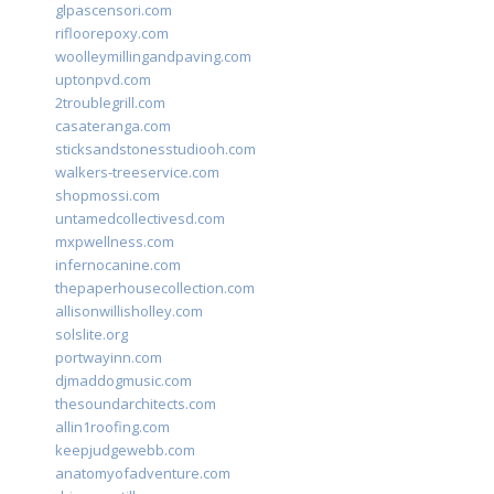
glpascensori.com
rifloorepoxy.com
woolleymillingandpaving.com
uptonpvd.com
2troublegrill.com
casateranga.com
sticksandstonesstudiooh.com
walkers-treeservice.com
shopmossi.com
untamedcollectivesd.com
mxpwellness.com
infernocanine.com
thepaperhousecollection.com
allisonwillisholley.com
solslite.org
portwayinn.com
djmaddogmusic.com
thesoundarchitects.com
allin1roofing.com
keepjudgewebb.com
anatomyofadventure.com