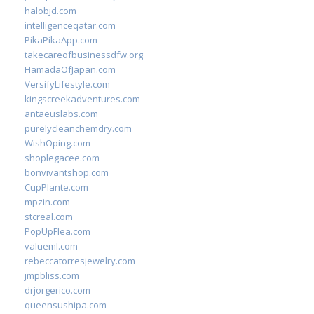
halobjd.com
intelligenceqatar.com
PikaPikaApp.com
takecareofbusinessdfw.org
HamadaOfJapan.com
VersifyLifestyle.com
kingscreekadventures.com
antaeuslabs.com
purelycleanchemdry.com
WishOping.com
shoplegacee.com
bonvivantshop.com
CupPlante.com
mpzin.com
stcreal.com
PopUpFlea.com
valueml.com
rebeccatorresjewelry.com
jmpbliss.com
drjorgerico.com
queensushipa.com