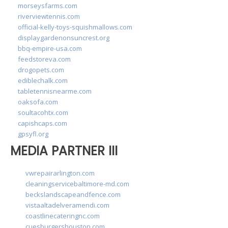
morseysfarms.com
riverviewtennis.com
official-kelly-toys-squishmallows.com
displaygardenonsuncrest.org
bbq-empire-usa.com
feedstoreva.com
drogopets.com
ediblechalk.com
tabletennisnearme.com
oaksofa.com
soultacohtx.com
capishcaps.com
gpsyfl.org
MEDIA PARTNER III
vwrepairarlington.com
cleaningservicebaltimore-md.com
beckslandscapeandfence.com
vistaaltadelveramendi.com
coastlinecateringnc.com
cuesburgershouston.com