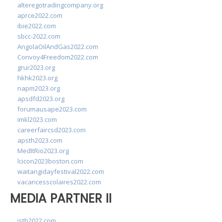
alteregotradingcompany.org
aprce2022.com
ibie2022.com
sbcc-2022.com
AngolaOilAndGas2022.com
Convoy4Freedom2022.com
grur2023.org
hkhk2023.org
napm2023.org
apsdfd2023.org
forumausape2023.com
imkl2023.com
careerfaircsd2023.com
apsth2023.com
MedItRio2023.org
lcicon2023boston.com
waitangidayfestival2022.com
vacancesscolaires2022.com
MEDIA PARTNER II
isth2022.com