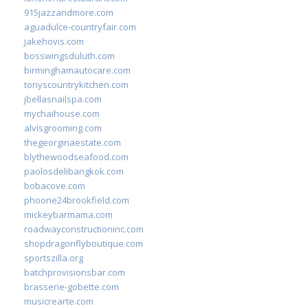
915jazzandmore.com
aguadulce-countryfair.com
jakehovis.com
bosswingsduluth.com
birminghamautocare.com
tonyscountrykitchen.com
jbellasnailspa.com
mychaihouse.com
alvisgrooming.com
thegeorginaestate.com
blythewoodseafood.com
paolosdelibangkok.com
bobacove.com
phoone24brookfield.com
mickeybarmama.com
roadwayconstructioninc.com
shopdragonflyboutique.com
sportszilla.org
batchprovisionsbar.com
brasserie-gobette.com
musicrearte.com