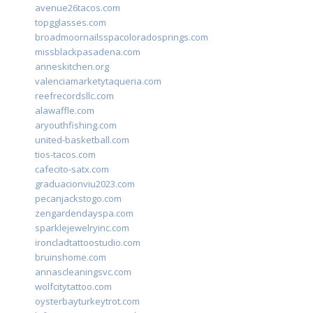
avenue26tacos.com
topgglasses.com
broadmoornailsspacoloradosprings.com
missblackpasadena.com
anneskitchen.org
valenciamarketytaqueria.com
reefrecordsllc.com
alawaffle.com
aryouthfishing.com
united-basketball.com
tios-tacos.com
cafecito-satx.com
graduacionviu2023.com
pecanjackstogo.com
zengardendayspa.com
sparklejewelryinc.com
ironcladtattoostudio.com
bruinshome.com
annascleaningsvc.com
wolfcitytattoo.com
oysterbayturkeytrot.com