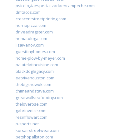
psicologiaespecializadaencampeche.com
dmtacos.com
crescentstreetprinting.com
hornopizza.com
driveadragster.com
hematologa.com
lizaivanov.com
guesttinyhomes.com
home-plow-by-meyer.com
palatelatincuisine.com
blackdoglegacy.com
eatvivahouston.com
thebigshowok.com
chimeandstave.com
greatwallseafoodny.com
theloverose.com
gabriovoice.com
resinflowart.com
p-sports.net
korsairstreetwear.com
petshopallston.com