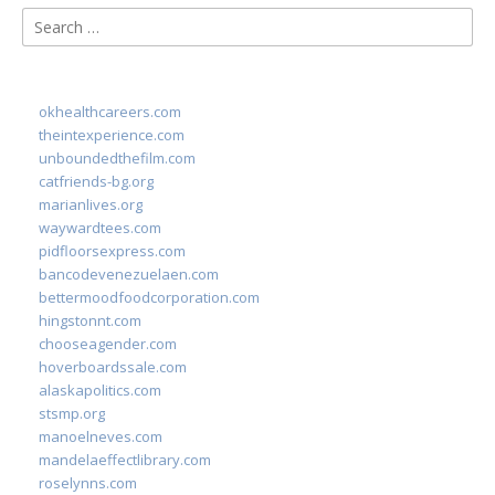
Search
for:
okhealthcareers.com
theintexperience.com
unboundedthefilm.com
catfriends-bg.org
marianlives.org
waywardtees.com
pidfloorsexpress.com
bancodevenezuelaen.com
bettermoodfoodcorporation.com
hingstonnt.com
chooseagender.com
hoverboardssale.com
alaskapolitics.com
stsmp.org
manoelneves.com
mandelaeffectlibrary.com
roselynns.com