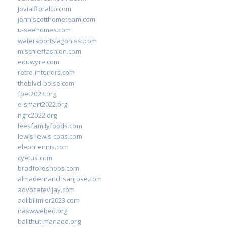
jovialfloralco.com
johnlscotthometeam.com
u-seehomes.com
watersportslagonissi.com
mischieffashion.com
eduwyre.com
retro-interiors.com
theblvd-boise.com
fpet2023.org
e-smart2022.org
ngrc2022.org
leesfamilyfoods.com
lewis-lewis-cpas.com
eleontennis.com
cyetus.com
bradfordshops.com
almadenranchsanjose.com
advocatevijay.com
adlibilimler2023.com
naswwebed.org
balithut-manado.org