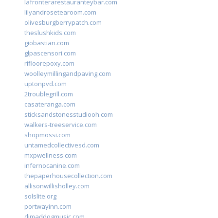
lafronterarestauranteybar.com
lilyandrosetearoom.com
olivesburgberrypatch.com
theslushkids.com
giobastian.com
glpascensori.com
rifloorepoxy.com
woolleymillingandpaving.com
uptonpvd.com
2troublegrill.com
casateranga.com
sticksandstonesstudiooh.com
walkers-treeservice.com
shopmossi.com
untamedcollectivesd.com
mxpwellness.com
infernocanine.com
thepaperhousecollection.com
allisonwillisholley.com
solslite.org
portwayinn.com
djmaddogmusic.com