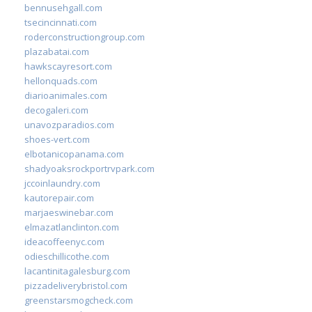
bennusehgall.com
tsecincinnati.com
roderconstructiongroup.com
plazabatai.com
hawkscayresort.com
hellonquads.com
diarioanimales.com
decogaleri.com
unavozparadios.com
shoes-vert.com
elbotanicopanama.com
shadyoaksrockportrvpark.com
jccoinlaundry.com
kautorepair.com
marjaeswinebar.com
elmazatlanclinton.com
ideacoffeenyc.com
odieschillicothe.com
lacantinitagalesburg.com
pizzadeliverybristol.com
greenstarsmogcheck.com