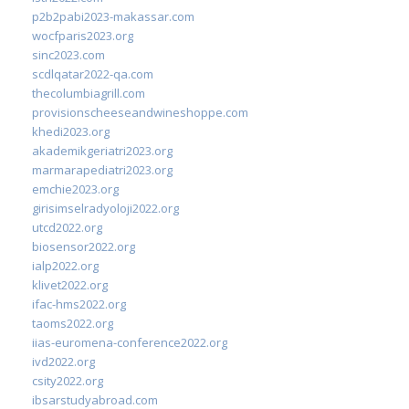
p2b2pabi2023-makassar.com
wocfparis2023.org
sinc2023.com
scdlqatar2022-qa.com
thecolumbiagrill.com
provisionscheeseandwineshoppe.com
khedi2023.org
akademikgeriatri2023.org
marmarapediatri2023.org
emchie2023.org
girisimselradyoloji2022.org
utcd2022.org
biosensor2022.org
ialp2022.org
klivet2022.org
ifac-hms2022.org
taoms2022.org
iias-euromena-conference2022.org
ivd2022.org
csity2022.org
ibsarstudyabroad.com