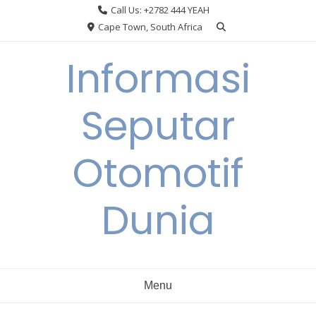
Skip
Call Us: +2782 444 YEAH
to
Cape Town, South Africa
content
Informasi
Seputar
Otomotif
Dunia
Menu