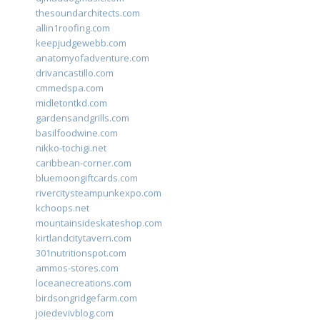
thesoundarchitects.com
allin1roofing.com
keepjudgewebb.com
anatomyofadventure.com
drivancastillo.com
cmmedspa.com
midletontkd.com
gardensandgrills.com
basilfoodwine.com
nikko-tochigi.net
caribbean-corner.com
bluemoongiftcards.com
rivercitysteampunkexpo.com
kchoops.net
mountainsideskateshop.com
kirtlandcitytavern.com
301nutritionspot.com
ammos-stores.com
loceanecreations.com
birdsongridgefarm.com
joiedevivblog.com