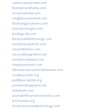
valera-amsterdam.com
libertybrandhemp.com
norwoodinnwi.com
neighboursmarket.com
blackanguscareers.com
bolesfororegon.com
bodega-ole.com
thestreamlinerlounge.com
mestrinorubanofc.com
novelatherton.com
nassvalleygardens.net
electjohnstewart.com
omptourtravels.com
tribratanews-polreskebumen.com
rsudbayuasih.org
publikjurnalistik.org
juneteenthapparel.net
italywarm.com
journaloffinanceeconomics.com
kvk-kumari.org
foodscienceandtechnology.com