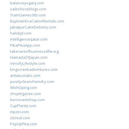
balanceyoganj.com
salesforceblogs.com
TrainGames365.com
BaytownEvaCationRentals.com
JabalpurCakeDelivery.com
halobjd.com
intelligenceqatar.com
PikaPikaApp.com
takecareofbusinessdfw.org
HamadaOfJapan.com
VersifyLifestyle.com
kingscreekadventures.com
antaeuslabs.com
purelycleanchemdry.com
WishOping.com
shoplegacee.com
bonvivantshop.com
CupPlante.com
mpzin.com
stcreal.com
PopUpFlea.com