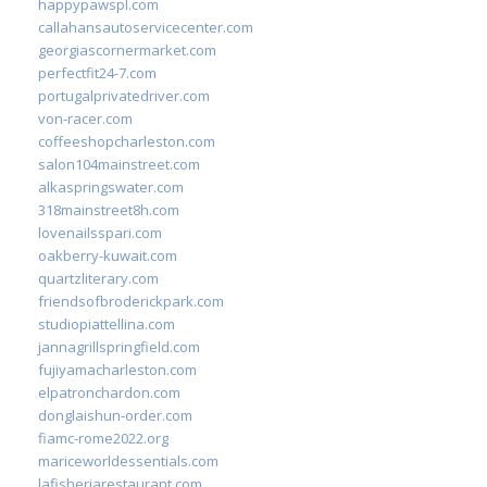
happypawspl.com
callahansautoservicecenter.com
georgiascornermarket.com
perfectfit24-7.com
portugalprivatedriver.com
von-racer.com
coffeeshopcharleston.com
salon104mainstreet.com
alkaspringswater.com
318mainstreet8h.com
lovenailsspari.com
oakberry-kuwait.com
quartzliterary.com
friendsofbroderickpark.com
studiopiattellina.com
jannagrillspringfield.com
fujiyamacharleston.com
elpatronchardon.com
donglaishun-order.com
fiamc-rome2022.org
mariceworldessentials.com
lafisheriarestaurant.com