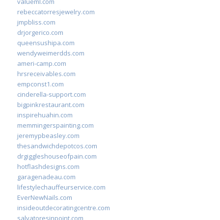
valueml.com
rebeccatorresjewelry.com
jmpbliss.com
drjorgerico.com
queensushipa.com
wendyweimerdds.com
ameri-camp.com
hrsreceivables.com
empconst1.com
cinderella-support.com
bigpinkrestaurant.com
inspirehuahin.com
memmingerspainting.com
jeremypbeasley.com
thesandwichdepotcos.com
drgiggleshouseofpain.com
hotflashdesigns.com
garagenadeau.com
lifestylechauffeurservice.com
EverNewNails.com
insideoutdecoratingcentre.com
salvatoresinpoint.com