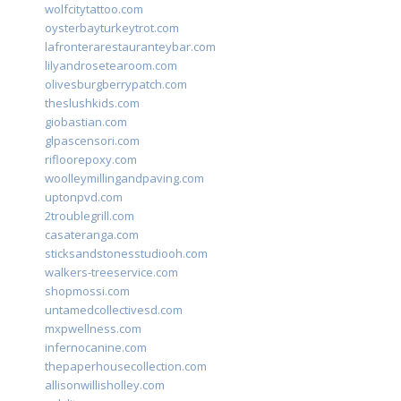
wolfcitytattoo.com
oysterbayturkeytrot.com
lafronterarestauranteybar.com
lilyandrosetearoom.com
olivesburgberrypatch.com
theslushkids.com
giobastian.com
glpascensori.com
rifloorepoxy.com
woolleymillingandpaving.com
uptonpvd.com
2troublegrill.com
casateranga.com
sticksandstonesstudiooh.com
walkers-treeservice.com
shopmossi.com
untamedcollectivesd.com
mxpwellness.com
infernocanine.com
thepaperhousecollection.com
allisonwillisholley.com