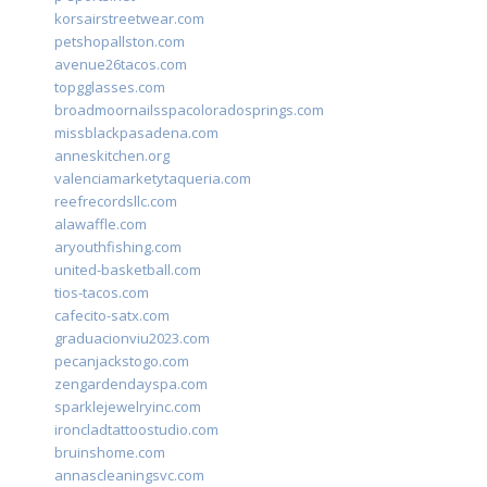
korsairstreetwear.com
petshopallston.com
avenue26tacos.com
topgglasses.com
broadmoornailsspacoloradosprings.com
missblackpasadena.com
anneskitchen.org
valenciamarketytaqueria.com
reefrecordsllc.com
alawaffle.com
aryouthfishing.com
united-basketball.com
tios-tacos.com
cafecito-satx.com
graduacionviu2023.com
pecanjackstogo.com
zengardendayspa.com
sparklejewelryinc.com
ironcladtattoostudio.com
bruinshome.com
annascleaningsvc.com