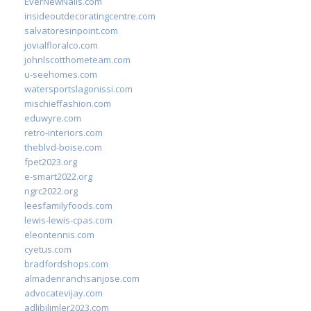
EverNewNails.com
insideoutdecoratingcentre.com
salvatoresinpoint.com
jovialfloralco.com
johnlscotthometeam.com
u-seehomes.com
watersportslagonissi.com
mischieffashion.com
eduwyre.com
retro-interiors.com
theblvd-boise.com
fpet2023.org
e-smart2022.org
ngrc2022.org
leesfamilyfoods.com
lewis-lewis-cpas.com
eleontennis.com
cyetus.com
bradfordshops.com
almadenranchsanjose.com
advocatevijay.com
adlibilimler2023.com