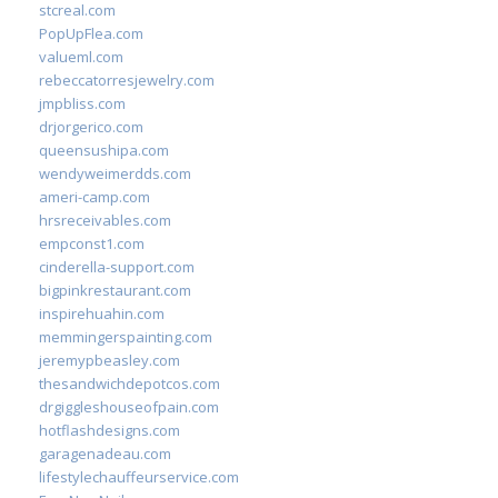
stcreal.com
PopUpFlea.com
valueml.com
rebeccatorresjewelry.com
jmpbliss.com
drjorgerico.com
queensushipa.com
wendyweimerdds.com
ameri-camp.com
hrsreceivables.com
empconst1.com
cinderella-support.com
bigpinkrestaurant.com
inspirehuahin.com
memmingerspainting.com
jeremypbeasley.com
thesandwichdepotcos.com
drgiggleshouseofpain.com
hotflashdesigns.com
garagenadeau.com
lifestylechauffeurservice.com