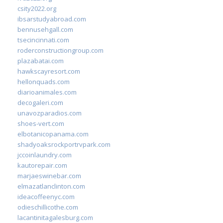
csity2022.org
ibsarstudyabroad.com
bennusehgall.com
tsecincinnati.com
roderconstructiongroup.com
plazabatai.com
hawkscayresort.com
hellonquads.com
diarioanimales.com
decogaleri.com
unavozparadios.com
shoes-vert.com
elbotanicopanama.com
shadyoaksrockportrvpark.com
jccoinlaundry.com
kautorepair.com
marjaeswinebar.com
elmazatlanclinton.com
ideacoffeenyc.com
odieschillicothe.com
lacantinitagalesburg.com