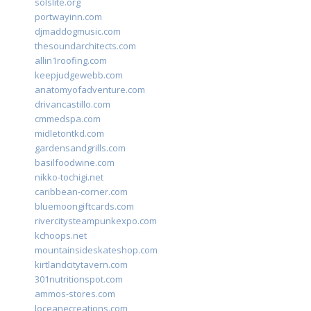
solslite.org
portwayinn.com
djmaddogmusic.com
thesoundarchitects.com
allin1roofing.com
keepjudgewebb.com
anatomyofadventure.com
drivancastillo.com
cmmedspa.com
midletontkd.com
gardensandgrills.com
basilfoodwine.com
nikko-tochigi.net
caribbean-corner.com
bluemoongiftcards.com
rivercitysteampunkexpo.com
kchoops.net
mountainsideskateshop.com
kirtlandcitytavern.com
301nutritionspot.com
ammos-stores.com
loceanecreations.com