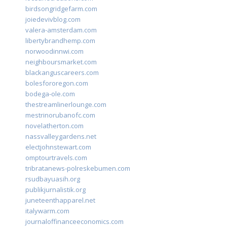
birdsongridgefarm.com
joiedevivblog.com
valera-amsterdam.com
libertybrandhemp.com
norwoodinnwi.com
neighboursmarket.com
blackanguscareers.com
bolesfororegon.com
bodega-ole.com
thestreamlinerlounge.com
mestrinorubanofc.com
novelatherton.com
nassvalleygardens.net
electjohnstewart.com
omptourtravels.com
tribratanews-polreskebumen.com
rsudbayuasih.org
publikjurnalistik.org
juneteenthapparel.net
italywarm.com
journaloffinanceeconomics.com