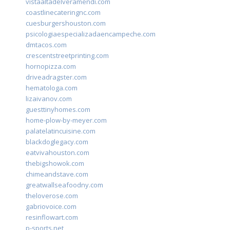
vistaaltadelveramendi.com
coastlinecateringnc.com
cuesburgershouston.com
psicologiaespecializadaencampeche.com
dmtacos.com
crescentstreetprinting.com
hornopizza.com
driveadragster.com
hematologa.com
lizaivanov.com
guesttinyhomes.com
home-plow-by-meyer.com
palatelatincuisine.com
blackdoglegacy.com
eatvivahouston.com
thebigshowok.com
chimeandstave.com
greatwallseafoodny.com
theloverose.com
gabriovoice.com
resinflowart.com
p-sports.net