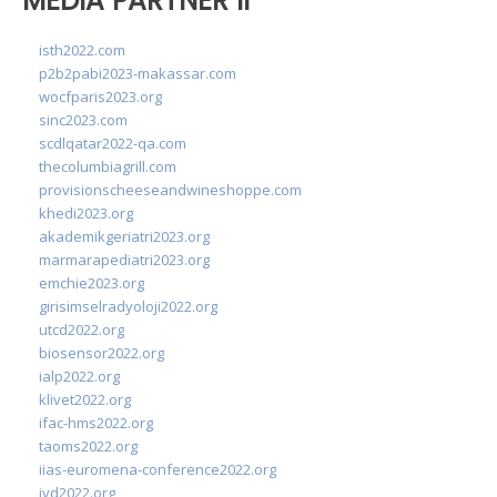
MEDIA PARTNER II
isth2022.com
p2b2pabi2023-makassar.com
wocfparis2023.org
sinc2023.com
scdlqatar2022-qa.com
thecolumbiagrill.com
provisionscheeseandwineshoppe.com
khedi2023.org
akademikgeriatri2023.org
marmarapediatri2023.org
emchie2023.org
girisimselradyoloji2022.org
utcd2022.org
biosensor2022.org
ialp2022.org
klivet2022.org
ifac-hms2022.org
taoms2022.org
iias-euromena-conference2022.org
ivd2022.org