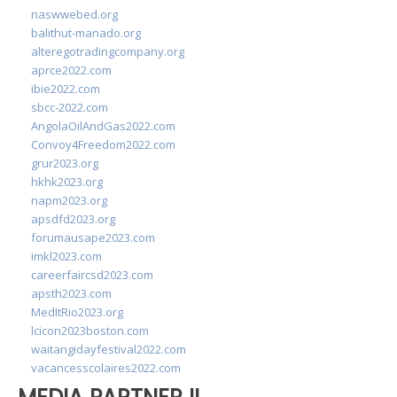
naswwebed.org
balithut-manado.org
alteregotradingcompany.org
aprce2022.com
ibie2022.com
sbcc-2022.com
AngolaOilAndGas2022.com
Convoy4Freedom2022.com
grur2023.org
hkhk2023.org
napm2023.org
apsdfd2023.org
forumausape2023.com
imkl2023.com
careerfaircsd2023.com
apsth2023.com
MedItRio2023.org
lcicon2023boston.com
waitangidayfestival2022.com
vacancesscolaires2022.com