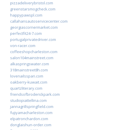
pizzadeliverybristol.com
greenstarsmogcheck.com
happypawspl.com
callahansautoservicecenter.com
georgiascornermarket.com
perfectfit24-7.com
portugalprivatedriver.com
von-racer.com
coffeeshopcharleston.com
salon104mainstreet.com
alkaspringswater.com
318mainstreet8h.com
lovenailsspari.com
oakberry-kuwait.com
quartzliterary.com
friendsofbroderickpark.com
studiopiattellina.com
jannagrillspringfield.com
fujiyamacharleston.com
elpatronchardon.com
donglaishun-order.com