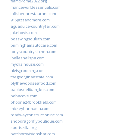
fiamc-rome2022.org
mariceworldessentials.com
lafisheriarestaurant.com
915jazzandmore.com
aguadulce-countryfair.com
jakehovis.com
bosswingsduluth.com
birminghamautocare.com
tonyscountrykitchen.com
jbellasnailspa.com
mychaihouse.com
alvisgrooming.com
thegeorginaestate.com
blythewoodseafood.com
paolosdelibangkok.com
bobacove.com
phoone24brookfield.com
mickeybarmama.com
roadwayconstructioninc.com
shopdragonflyboutique.com
sportszilla.org
batchprovisionsbar.com