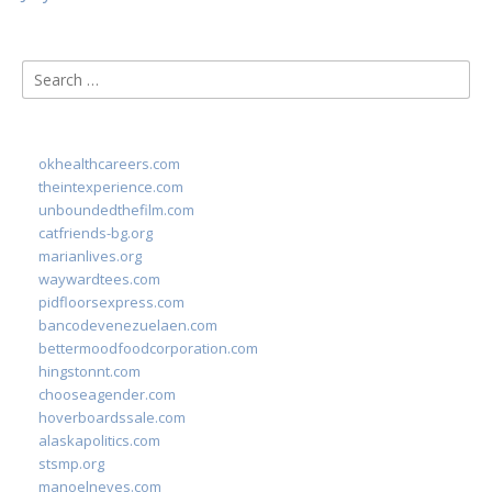
Search
for:
okhealthcareers.com
theintexperience.com
unboundedthefilm.com
catfriends-bg.org
marianlives.org
waywardtees.com
pidfloorsexpress.com
bancodevenezuelaen.com
bettermoodfoodcorporation.com
hingstonnt.com
chooseagender.com
hoverboardssale.com
alaskapolitics.com
stsmp.org
manoelneves.com