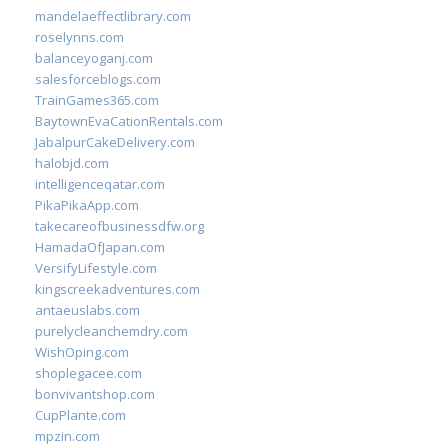
mandelaeffectlibrary.com
roselynns.com
balanceyoganj.com
salesforceblogs.com
TrainGames365.com
BaytownEvaCationRentals.com
JabalpurCakeDelivery.com
halobjd.com
intelligenceqatar.com
PikaPikaApp.com
takecareofbusinessdfw.org
HamadaOfJapan.com
VersifyLifestyle.com
kingscreekadventures.com
antaeuslabs.com
purelycleanchemdry.com
WishOping.com
shoplegacee.com
bonvivantshop.com
CupPlante.com
mpzin.com