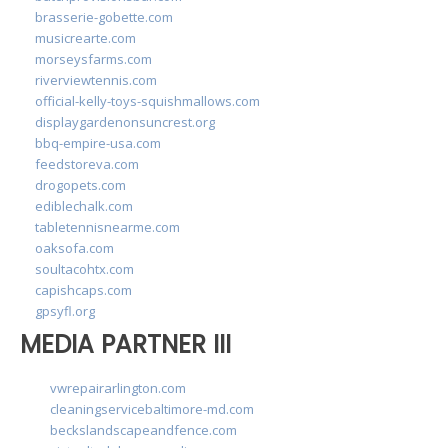
brasserie-gobette.com
musicrearte.com
morseysfarms.com
riverviewtennis.com
official-kelly-toys-squishmallows.com
displaygardenonsuncrest.org
bbq-empire-usa.com
feedstoreva.com
drogopets.com
ediblechalk.com
tabletennisnearme.com
oaksofa.com
soultacohtx.com
capishcaps.com
gpsyfl.org
MEDIA PARTNER III
vwrepairarlington.com
cleaningservicebaltimore-md.com
beckslandscapeandfence.com