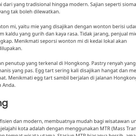
dari yang tradisional hingga modern. Sajian seperti sioma
ang tak boleh dilewatkan.
on mi, yaitu mie yang disajikan dengan wonton berisi ud
m kaldu yang gurih dan kaya rasa. Tidak jarang, penjual mi
kap. Menikmati seporsi wonton mi di kedai lokal akan
dilupakan.
an penutup yang terkenal di Hongkong. Pastry renyah yang 
anis yang pas. Egg tart sering kali disajikan hangat dan me
at. Menikmati egg tart sambil berjalan di jalanan Hongkon
n Anda.
ng
 efisien dan modern, membuatnya mudah bagi wisatawan u
menjelajahi kota adalah dengan menggunakan MTR (Mass Tran
dan tempat wisata utama. Stasiun MTR biasanya bersih, ama