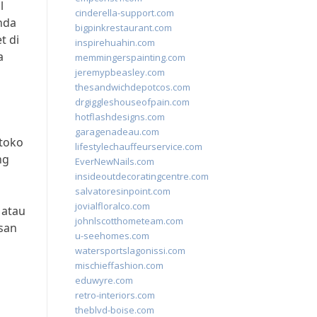
l
cinderella-support.com
nda
bigpinkrestaurant.com
t di
inspirehuahin.com
a
memmingerspainting.com
jeremypbeasley.com
thesandwichdepotcos.com
drgiggleshouseofpain.com
hotflashdesigns.com
garagenadeau.com
 toko
lifestylechauffeurservice.com
ng
EverNewNails.com
insideoutdecoratingcentre.com
salvatoresinpoint.com
jovialfloralco.com
 atau
johnlscotthometeam.com
asan
u-seehomes.com
watersportslagonissi.com
mischieffashion.com
eduwyre.com
retro-interiors.com
theblvd-boise.com