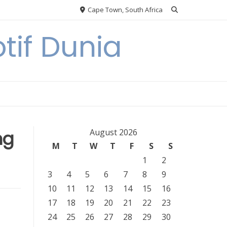
Cape Town, South Africa
tif Dunia
ng
August 2026
M
T
W
T
F
S
S
1
2
3
4
5
6
7
8
9
10
11
12
13
14
15
16
17
18
19
20
21
22
23
24
25
26
27
28
29
30