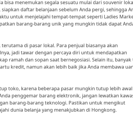
 bisa menemukan segala sesuatu mulai dari souvenir loka
, siapkan daftar belanjaan sebelum Anda pergi, sehingga A
waktu untuk menjelajahi tempat-tempat seperti Ladies Marke
patkan barang-barang unik yang mungkin tidak dapat And
 terutama di pasar lokal. Para penjual biasanya akan
nya, jadi tawar dengan percaya diri untuk mendapatkan
ikap ramah dan sopan saat bernegosiasi. Selain itu, banyak
tu kredit, namun akan lebih baik jika Anda membawa ua
up toko, karena beberapa pasar mungkin tutup lebih awal
ka Anda penggemar barang elektronik, jangan lewatkan kaw
an barang-barang teknologi. Pastikan untuk mengikut
lajahi dunia belanja yang menakjubkan di Hongkong.