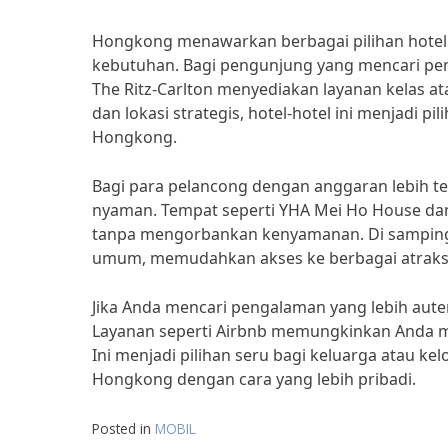
Hongkong menawarkan berbagai pilihan hotel
kebutuhan. Bagi pengunjung yang mencari pen
The Ritz-Carlton menyediakan layanan kelas a
dan lokasi strategis, hotel-hotel ini menjadi
Hongkong.
Bagi para pelancong dengan anggaran lebih te
nyaman. Tempat seperti YHA Mei Ho House da
tanpa mengorbankan kenyamanan. Di samping i
umum, memudahkan akses ke berbagai atraksi 
Jika Anda mencari pengalaman yang lebih aut
Layanan seperti Airbnb memungkinkan Anda mer
Ini menjadi pilihan seru bagi keluarga atau 
Hongkong dengan cara yang lebih pribadi.
Posted in
MOBIL