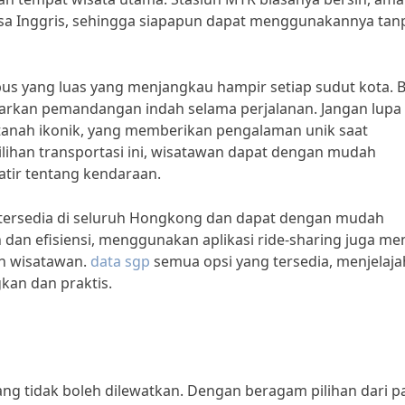
sa Inggris, sehingga siapapun dapat menggunakannya tan
bus yang luas yang menjangkau hampir setiap sudut kota. B
awarkan pemandangan indah selama perjalanan. Jangan lupa
anah ikonik, yang memberikan pengalaman unik saat
ilihan transportasi ini, wisatawan dapat dengan mudah
tir tentang kendaraan.
a tersedia di seluruh Hongkong dan dapat dengan mudah
dan efisiensi, menggunakan aplikasi ride-sharing juga me
an wisatawan.
data sgp
semua opsi yang tersedia, menjelaja
an dan praktis.
g tidak boleh dilewatkan. Dengan beragam pilihan dari p