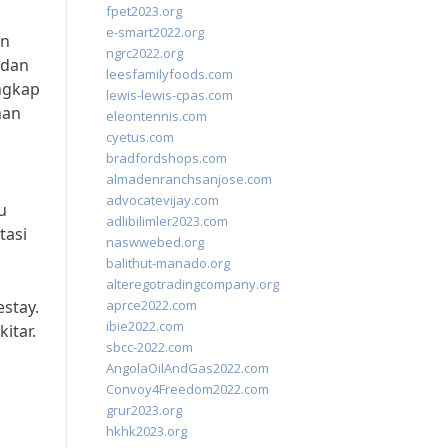
fpet2023.org
e-smart2022.org
an
ngrc2022.org
 dan
leesfamilyfoods.com
engkap
lewis-lewis-cpas.com
han
eleontennis.com
cyetus.com
bradfordshops.com
almadenranchsanjose.com
advocatevijay.com
u
adlibilimler2023.com
tasi
naswwebed.org
balithut-manado.org
alteregotradingcompany.org
stay.
aprce2022.com
ibie2022.com
itar.
sbcc-2022.com
a
AngolaOilAndGas2022.com
Convoy4Freedom2022.com
grur2023.org
hkhk2023.org