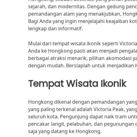
sejarah, dan modernitas. Dengan gedung penc
pemandangan alam yang menakjubkan, Hongkon
Bagi Anda yang ingin menjelajahi keajaiban ko
lengkap dan informatif.
Mulai dari tempat wisata ikonik seperti Victo
Anda ke Hongkong pasti akan menjadi pengal
berbagai atraksi menarik, pilihan akomodasi y
dengan mudah. Bersiaplah untuk menjadikan H
Tempat Wisata Ikonik
Hongkong dikenal dengan pemandangan yang m
yang paling terkenal adalah Victoria Peak, 
seluruh kota. Pengunjung dapat naik tram u
pencakar langit, pelabuhan, dan pegunungan di
saja yang datang ke Hongkong.