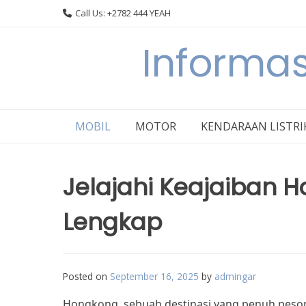
Skip
Call Us: +2782 444 YEAH
to
content
Informas
MOBIL
MOTOR
KENDARAAN LISTRI
Jelajahi Keajaiban 
Lengkap
Posted on
September 16, 2025
by
admingar
Hongkong, sebuah destinasi yang penuh peso