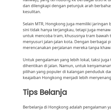
dan dilengkapi dengan petunjuk arah berbaha
kesulitan.
Selain MTR, Hongkong juga memiliki jaringan 
sini tidak hanya terjangkau, tetapi juga men
untuk mencoba tram, khususnya tram bawah t
menyusuri jalan-jalan kota. Dengan berbagai p
merencanakan perjalanan mereka tanpa khawa
Untuk pengalaman yang lebih lokal, taksi jug
dihentikan di jalan. Namun, untuk kenyamanan 
pilihan yang populer di kalangan penduduk d
keajaiban Hongkong menjadi lebih menyenangk
Tips Belanja
Berbelanja di Hongkong adalah pengalaman yan