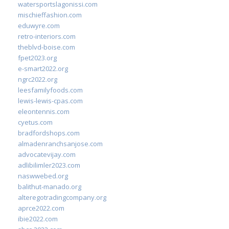
watersportslagonissi.com
mischieffashion.com
eduwyre.com
retro-interiors.com
theblvd-boise.com
fpet2023.org
e-smart2022.org
ngrc2022.org
leesfamilyfoods.com
lewis-lewis-cpas.com
eleontennis.com
cyetus.com
bradfordshops.com
almadenranchsanjose.com
advocatevijay.com
adlibilimler2023.com
naswwebed.org
balithut-manado.org
alteregotradingcompany.org
aprce2022.com
ibie2022.com