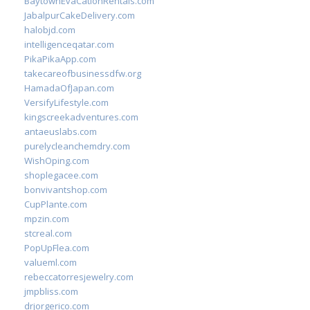
BaytownEvaCationRentals.com
JabalpurCakeDelivery.com
halobjd.com
intelligenceqatar.com
PikaPikaApp.com
takecareofbusinessdfw.org
HamadaOfJapan.com
VersifyLifestyle.com
kingscreekadventures.com
antaeuslabs.com
purelycleanchemdry.com
WishOping.com
shoplegacee.com
bonvivantshop.com
CupPlante.com
mpzin.com
stcreal.com
PopUpFlea.com
valueml.com
rebeccatorresjewelry.com
jmpbliss.com
drjorgerico.com