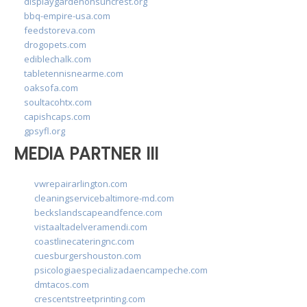
displaygardenonsuncrest.org
bbq-empire-usa.com
feedstoreva.com
drogopets.com
ediblechalk.com
tabletennisnearme.com
oaksofa.com
soultacohtx.com
capishcaps.com
gpsyfl.org
MEDIA PARTNER III
vwrepairarlington.com
cleaningservicebaltimore-md.com
beckslandscapeandfence.com
vistaaltadelveramendi.com
coastlinecateringnc.com
cuesburgershouston.com
psicologiaespecializadaencampeche.com
dmtacos.com
crescentstreetprinting.com