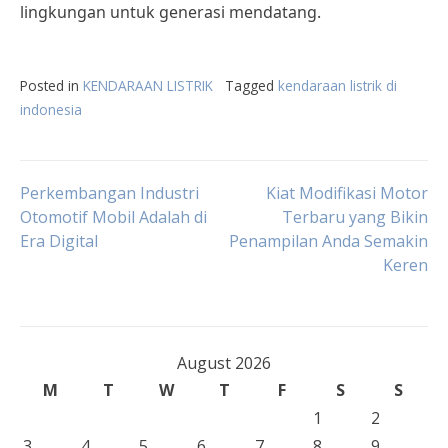
lingkungan untuk generasi mendatang.
Posted in
KENDARAAN LISTRIK
Tagged
kendaraan listrik di
indonesia
Post
Perkembangan Industri
Kiat Modifikasi Motor
Otomotif Mobil Adalah di
Terbaru yang Bikin
Era Digital
Penampilan Anda Semakin
navigation
Keren
August 2026
M
T
W
T
F
S
S
1
2
3
4
5
6
7
8
9