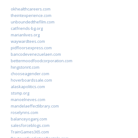
okhealthcareers.com
theintexperience.com
unboundedthefilm.com
catfriends-bg.org
marianlives.org
waywardtees.com
pidfloorsexpress.com
bancodevenezuelaen.com
bettermoodfoodcorporation.com
hingstonnt.com
chooseagender.com
hoverboardssale.com
alaskapolitics.com
stsmp.org
manoelneves.com
mandelaeffectlibrary.com
roselynns.com
balanceyoganj.com
salesforceblogs.com
TrainGames365.com