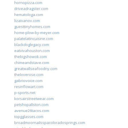
hornopizza.com
driveadragster.com
hematologa.com
lizaivanov.com
guesttinyhomes.com
home-plow-by-meyer.com
palatelatincuisine.com
blackdoglegacy.com
eatvivahouston.com
thebigshowok.com
chimeandstave.com
greatwallseafoodny.com
theloverose.com
gabriovoice.com
resinflowart.com
p-sports.net
korsairstreetwear.com
petshopallston.com
avenue26tacos.com
topgglasses.com
broadmoornailsspacoloradosprings.com