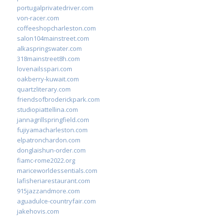
portugalprivatedriver.com
von-racer.com
coffeeshopcharleston.com
salon104mainstreet.com
alkaspringswater.com
318mainstreet8h.com
lovenailsspari.com
oakberry-kuwait.com
quartzliterary.com
friendsofbroderickpark.com
studiopiattellina.com
jannagrillspringfield.com
fujiyamacharleston.com
elpatronchardon.com
donglaishun-order.com
fiamc-rome2022.org
mariceworldessentials.com
lafisheriarestaurant.com
915jazzandmore.com
aguadulce-countryfair.com
jakehovis.com