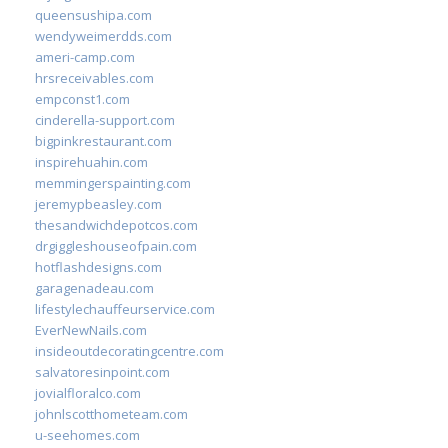
queensushipa.com
wendyweimerdds.com
ameri-camp.com
hrsreceivables.com
empconst1.com
cinderella-support.com
bigpinkrestaurant.com
inspirehuahin.com
memmingerspainting.com
jeremypbeasley.com
thesandwichdepotcos.com
drgiggleshouseofpain.com
hotflashdesigns.com
garagenadeau.com
lifestylechauffeurservice.com
EverNewNails.com
insideoutdecoratingcentre.com
salvatoresinpoint.com
jovialfloralco.com
johnlscotthometeam.com
u-seehomes.com