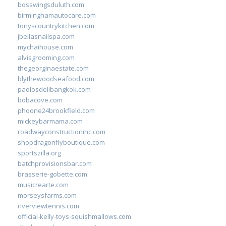
bosswingsduluth.com
birminghamautocare.com
tonyscountrykitchen.com
jbellasnailspa.com
mychaihouse.com
alvisgrooming.com
thegeorginaestate.com
blythewoodseafood.com
paolosdelibangkok.com
bobacove.com
phoone24brookfield.com
mickeybarmama.com
roadwayconstructioninc.com
shopdragonflyboutique.com
sportszilla.org
batchprovisionsbar.com
brasserie-gobette.com
musicrearte.com
morseysfarms.com
riverviewtennis.com
official-kelly-toys-squishmallows.com