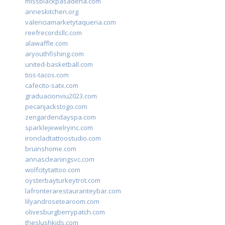
missblackpasadena.com
anneskitchen.org
valenciamarketytaqueria.com
reefrecordsllc.com
alawaffle.com
aryouthfishing.com
united-basketball.com
tios-tacos.com
cafecito-satx.com
graduacionviu2023.com
pecanjackstogo.com
zengardendayspa.com
sparklejewelryinc.com
ironcladtattoostudio.com
bruinshome.com
annascleaningsvc.com
wolfcitytattoo.com
oysterbayturkeytrot.com
lafronterarestauranteybar.com
lilyandrosetearoom.com
olivesburgberrypatch.com
theslushkids.com