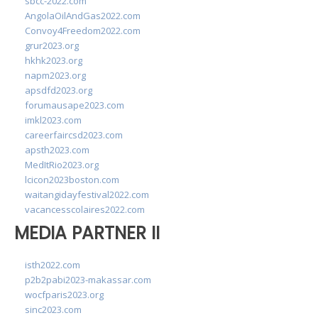
sbcc-2022.com
AngolaOilAndGas2022.com
Convoy4Freedom2022.com
grur2023.org
hkhk2023.org
napm2023.org
apsdfd2023.org
forumausape2023.com
imkl2023.com
careerfaircsd2023.com
apsth2023.com
MedItRio2023.org
lcicon2023boston.com
waitangidayfestival2022.com
vacancesscolaires2022.com
MEDIA PARTNER II
isth2022.com
p2b2pabi2023-makassar.com
wocfparis2023.org
sinc2023.com