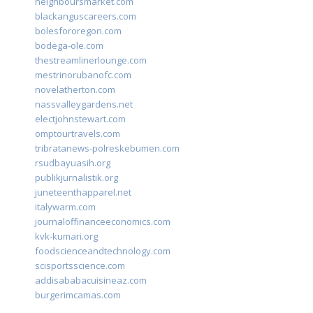
neighboursmarket.com
blackanguscareers.com
bolesfororegon.com
bodega-ole.com
thestreamlinerlounge.com
mestrinorubanofc.com
novelatherton.com
nassvalleygardens.net
electjohnstewart.com
omptourtravels.com
tribratanews-polreskebumen.com
rsudbayuasih.org
publikjurnalistik.org
juneteenthapparel.net
italywarm.com
journaloffinanceeconomics.com
kvk-kumari.org
foodscienceandtechnology.com
scisportsscience.com
addisababacuisineaz.com
burgerimcamas.com