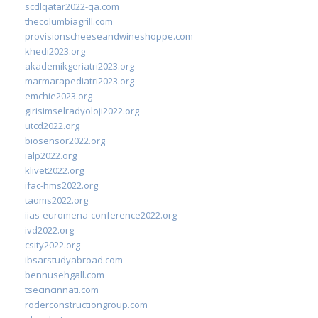
scdlqatar2022-qa.com
thecolumbiagrill.com
provisionscheeseandwineshoppe.com
khedi2023.org
akademikgeriatri2023.org
marmarapediatri2023.org
emchie2023.org
girisimselradyoloji2022.org
utcd2022.org
biosensor2022.org
ialp2022.org
klivet2022.org
ifac-hms2022.org
taoms2022.org
iias-euromena-conference2022.org
ivd2022.org
csity2022.org
ibsarstudyabroad.com
bennusehgall.com
tsecincinnati.com
roderconstructiongroup.com