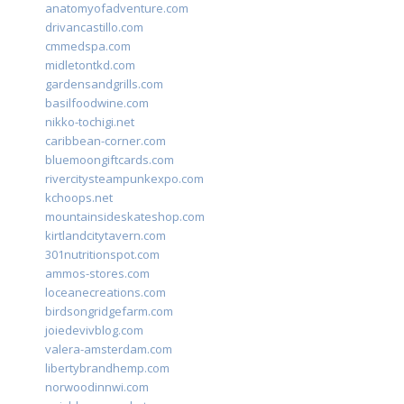
anatomyofadventure.com
drivancastillo.com
cmmedspa.com
midletontkd.com
gardensandgrills.com
basilfoodwine.com
nikko-tochigi.net
caribbean-corner.com
bluemoongiftcards.com
rivercitysteampunkexpo.com
kchoops.net
mountainsideskateshop.com
kirtlandcitytavern.com
301nutritionspot.com
ammos-stores.com
loceanecreations.com
birdsongridgefarm.com
joiedevivblog.com
valera-amsterdam.com
libertybrandhemp.com
norwoodinnwi.com