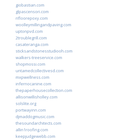
giobastian.com
glpascensori.com
rifloorepoxy.com
woolleymillingandpaving.com
uptonpvd.com
2troublegrill.com
casateranga.com
sticksandstonesstudiooh.com
walkers-treeservice.com
shopmossi.com
untamedcollectivesd.com
mxpwellness.com
infernocanine.com
thepaperhousecollection.com
allisonwillisholley.com
solslite.org
portwayinn.com
djmaddogmusic.com
thesoundarchitects.com
allin1roofing.com
keepjudgewebb.com