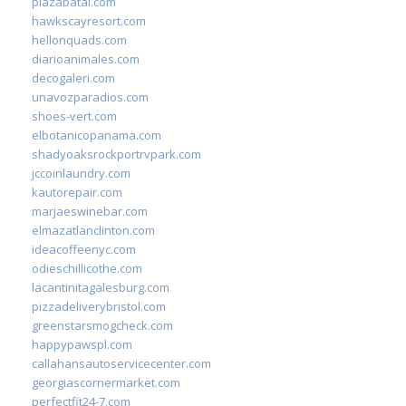
plazabatai.com
hawkscayresort.com
hellonquads.com
diarioanimales.com
decogaleri.com
unavozparadios.com
shoes-vert.com
elbotanicopanama.com
shadyoaksrockportrvpark.com
jccoinlaundry.com
kautorepair.com
marjaeswinebar.com
elmazatlanclinton.com
ideacoffeenyc.com
odieschillicothe.com
lacantinitagalesburg.com
pizzadeliverybristol.com
greenstarsmogcheck.com
happypawspl.com
callahansautoservicecenter.com
georgiascornermarket.com
perfectfit24-7.com