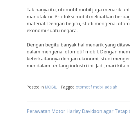
Tak hanya itu, otomotif mobil juga menarik un
manufaktur. Produksi mobil melibatkan berbagai 
material. Dengan begitu, studi mengenai oto
ekonomi suatu negara.
Dengan begitu banyak hal menarik yang ditawar
dalam mengenai otomotif mobil. Dengan mem
keterkaitannya dengan ekonomi, studi menge
mendalam tentang industri ini. Jadi, mari kita 
Posted in
MOBIL
Tagged
otomotif mobil adalah
Post
Perawatan Motor Harley Davidson agar Tetap 
navigation