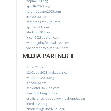
napm2023.org
apsdfd2023.org
forumausape2023.com
imkl2023.com
careerfaircsd2023.com
apsth2023.com
MedItRio2023.org
lcicon2023boston.com
waitangidayfestival2022.com
vacancesscolaires2022.com
MEDIA PARTNER II
isth2022.com
p2b2pabi2023-makassar.com
wocfparis2023.org
sinc2023.com
scdlqatar2022-qa.com
thecolumbiagrill.com
provisionscheeseandwineshoppe.com
khedi2023.org
akademikgeriatri2023.org