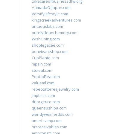
takecareofbusinessdfw.org
HamadaOfJapan.com
VersifyLifestyle.com
kingscreekadventures.com
antaeuslabs.com
purelycleanchemdry.com
WishOping.com
shoplegacee.com
bonvivantshop.com
CupPlante.com
mpzin.com
stcreal.com
PopUpFlea.com
valueml.com
rebeccatorresjewelry.com
jmpbliss.com
drjorgerico.com
queensushipa.com
wendyweimerdds.com
ameri-camp.com
hrsreceivables.com
empconst1.com