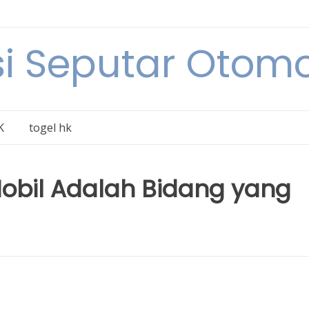
i Seputar Otomo
K
togel hk
obil Adalah Bidang yang