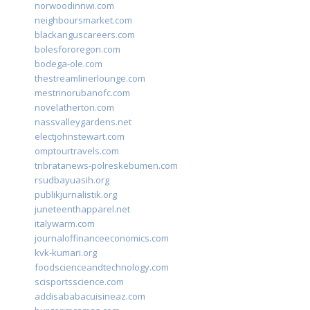
norwoodinnwi.com
neighboursmarket.com
blackanguscareers.com
bolesfororegon.com
bodega-ole.com
thestreamlinerlounge.com
mestrinorubanofc.com
novelatherton.com
nassvalleygardens.net
electjohnstewart.com
omptourtravels.com
tribratanews-polreskebumen.com
rsudbayuasih.org
publikjurnalistik.org
juneteenthapparel.net
italywarm.com
journaloffinanceeconomics.com
kvk-kumari.org
foodscienceandtechnology.com
scisportsscience.com
addisababacuisineaz.com