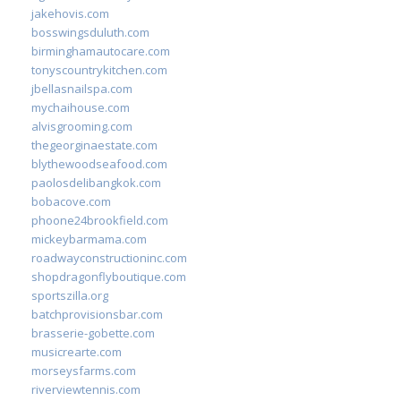
jakehovis.com
bosswingsduluth.com
birminghamautocare.com
tonyscountrykitchen.com
jbellasnailspa.com
mychaihouse.com
alvisgrooming.com
thegeorginaestate.com
blythewoodseafood.com
paolosdelibangkok.com
bobacove.com
phoone24brookfield.com
mickeybarmama.com
roadwayconstructioninc.com
shopdragonflyboutique.com
sportszilla.org
batchprovisionsbar.com
brasserie-gobette.com
musicrearte.com
morseysfarms.com
riverviewtennis.com