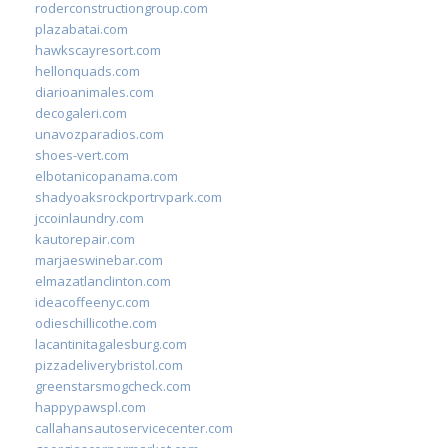
roderconstructiongroup.com
plazabatai.com
hawkscayresort.com
hellonquads.com
diarioanimales.com
decogaleri.com
unavozparadios.com
shoes-vert.com
elbotanicopanama.com
shadyoaksrockportrvpark.com
jccoinlaundry.com
kautorepair.com
marjaeswinebar.com
elmazatlanclinton.com
ideacoffeenyc.com
odieschillicothe.com
lacantinitagalesburg.com
pizzadeliverybristol.com
greenstarsmogcheck.com
happypawspl.com
callahansautoservicecenter.com