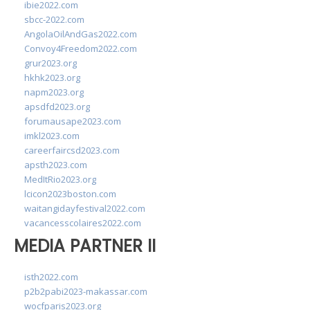
ibie2022.com
sbcc-2022.com
AngolaOilAndGas2022.com
Convoy4Freedom2022.com
grur2023.org
hkhk2023.org
napm2023.org
apsdfd2023.org
forumausape2023.com
imkl2023.com
careerfaircsd2023.com
apsth2023.com
MedItRio2023.org
lcicon2023boston.com
waitangidayfestival2022.com
vacancesscolaires2022.com
MEDIA PARTNER II
isth2022.com
p2b2pabi2023-makassar.com
wocfparis2023.org