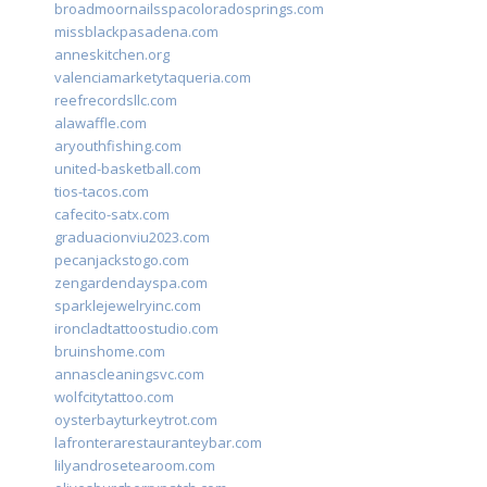
broadmoornailsspacoloradosprings.com
missblackpasadena.com
anneskitchen.org
valenciamarketytaqueria.com
reefrecordsllc.com
alawaffle.com
aryouthfishing.com
united-basketball.com
tios-tacos.com
cafecito-satx.com
graduacionviu2023.com
pecanjackstogo.com
zengardendayspa.com
sparklejewelryinc.com
ironcladtattoostudio.com
bruinshome.com
annascleaningsvc.com
wolfcitytattoo.com
oysterbayturkeytrot.com
lafronterarestauranteybar.com
lilyandrosetearoom.com