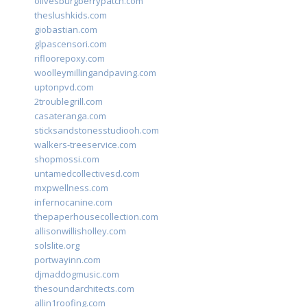
olivesburgberrypatch.com
theslushkids.com
giobastian.com
glpascensori.com
rifloorepoxy.com
woolleymillingandpaving.com
uptonpvd.com
2troublegrill.com
casateranga.com
sticksandstonesstudiooh.com
walkers-treeservice.com
shopmossi.com
untamedcollectivesd.com
mxpwellness.com
infernocanine.com
thepaperhousecollection.com
allisonwillisholley.com
solslite.org
portwayinn.com
djmaddogmusic.com
thesoundarchitects.com
allin1roofing.com