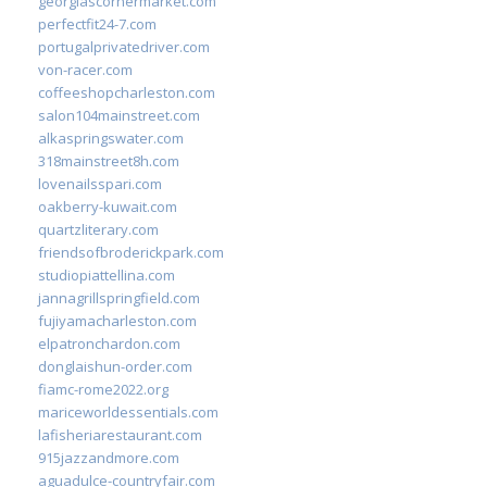
georgiascornermarket.com
perfectfit24-7.com
portugalprivatedriver.com
von-racer.com
coffeeshopcharleston.com
salon104mainstreet.com
alkaspringswater.com
318mainstreet8h.com
lovenailsspari.com
oakberry-kuwait.com
quartzliterary.com
friendsofbroderickpark.com
studiopiattellina.com
jannagrillspringfield.com
fujiyamacharleston.com
elpatronchardon.com
donglaishun-order.com
fiamc-rome2022.org
mariceworldessentials.com
lafisheriarestaurant.com
915jazzandmore.com
aguadulce-countryfair.com