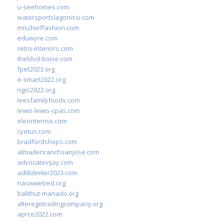
u-seehomes.com
watersportslagonissi.com
mischieffashion.com
eduwyre.com
retro-interiors.com
theblvd-boise.com
fpet2023.org
e-smart2022.org
ngrc2022.org
leesfamilyfoods.com
lewis-lewis-cpas.com
eleontennis.com
cyetus.com
bradfordshops.com
almadenranchsanjose.com
advocatevijay.com
adlibilimler2023.com
naswwebed.org
balithut-manado.org
alteregotradingcompany.org
aprce2022.com