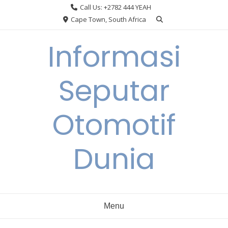
Skip
Call Us: +2782 444 YEAH
to
Cape Town, South Africa
content
Informasi
Seputar
Otomotif
Dunia
Menu