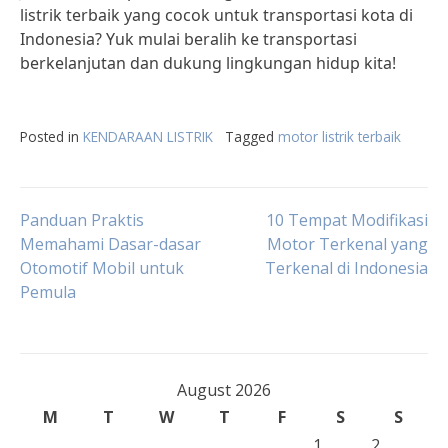
listrik terbaik yang cocok untuk transportasi kota di
Indonesia? Yuk mulai beralih ke transportasi
berkelanjutan dan dukung lingkungan hidup kita!
Posted in
KENDARAAN LISTRIK
Tagged
motor listrik terbaik
Post
Panduan Praktis
10 Tempat Modifikasi
Memahami Dasar-dasar
Motor Terkenal yang
Otomotif Mobil untuk
Terkenal di Indonesia
navigation
Pemula
August 2026
M
T
W
T
F
S
S
1
2