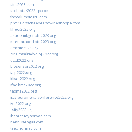
sinc2023.com
scdlqatar2022-qa.com
thecolumbiagrill.com
provisionscheeseandwineshoppe.com
khedi2023.org
akademikgeriatri2023.org
marmarapediatri2023.org
emchie2023.org
girisimselradyoloji2022.org
utcd2022.org
biosensor2022.org
ialp2022.org
klivet2022.org
ifac-hms2022.org
taoms2022.org
iias-euromena-conference2022.org
ivd2022.org
csity2022.org
ibsarstudyabroad.com
bennusehgall.com
tsecincinnati.com