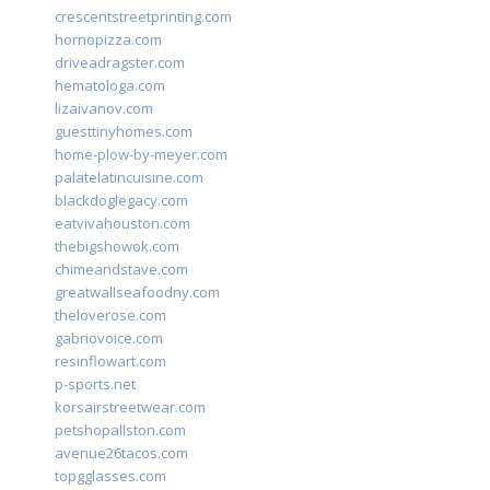
crescentstreetprinting.com
hornopizza.com
driveadragster.com
hematologa.com
lizaivanov.com
guesttinyhomes.com
home-plow-by-meyer.com
palatelatincuisine.com
blackdoglegacy.com
eatvivahouston.com
thebigshowok.com
chimeandstave.com
greatwallseafoodny.com
theloverose.com
gabriovoice.com
resinflowart.com
p-sports.net
korsairstreetwear.com
petshopallston.com
avenue26tacos.com
topgglasses.com