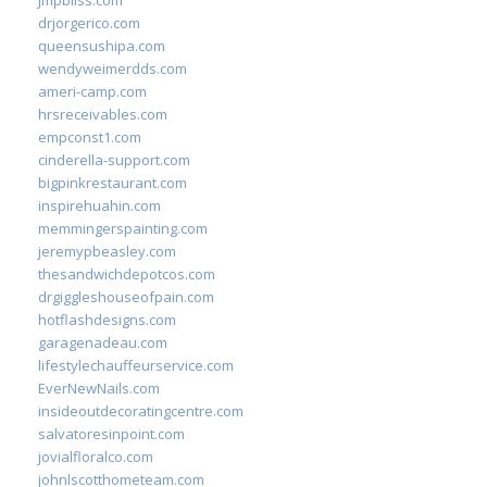
jmpbliss.com
drjorgerico.com
queensushipa.com
wendyweimerdds.com
ameri-camp.com
hrsreceivables.com
empconst1.com
cinderella-support.com
bigpinkrestaurant.com
inspirehuahin.com
memmingerspainting.com
jeremypbeasley.com
thesandwichdepotcos.com
drgiggleshouseofpain.com
hotflashdesigns.com
garagenadeau.com
lifestylechauffeurservice.com
EverNewNails.com
insideoutdecoratingcentre.com
salvatoresinpoint.com
jovialfloralco.com
johnlscotthometeam.com