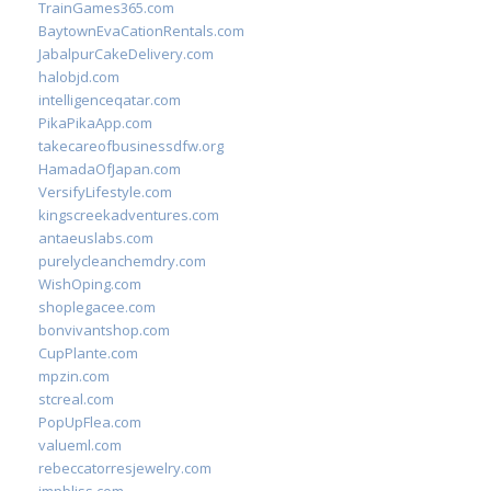
TrainGames365.com
BaytownEvaCationRentals.com
JabalpurCakeDelivery.com
halobjd.com
intelligenceqatar.com
PikaPikaApp.com
takecareofbusinessdfw.org
HamadaOfJapan.com
VersifyLifestyle.com
kingscreekadventures.com
antaeuslabs.com
purelycleanchemdry.com
WishOping.com
shoplegacee.com
bonvivantshop.com
CupPlante.com
mpzin.com
stcreal.com
PopUpFlea.com
valueml.com
rebeccatorresjewelry.com