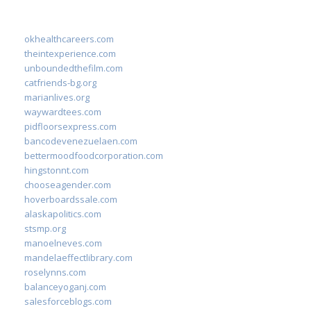
okhealthcareers.com
theintexperience.com
unboundedthefilm.com
catfriends-bg.org
marianlives.org
waywardtees.com
pidfloorsexpress.com
bancodevenezuelaen.com
bettermoodfoodcorporation.com
hingstonnt.com
chooseagender.com
hoverboardssale.com
alaskapolitics.com
stsmp.org
manoelneves.com
mandelaeffectlibrary.com
roselynns.com
balanceyoganj.com
salesforceblogs.com