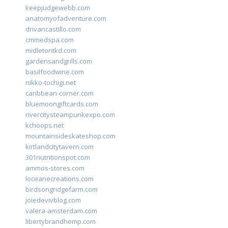
keepjudgewebb.com
anatomyofadventure.com
drivancastillo.com
cmmedspa.com
midletontkd.com
gardensandgrills.com
basilfoodwine.com
nikko-tochigi.net
caribbean-corner.com
bluemoongiftcards.com
rivercitysteampunkexpo.com
kchoops.net
mountainsideskateshop.com
kirtlandcitytavern.com
301nutritionspot.com
ammos-stores.com
loceanecreations.com
birdsongridgefarm.com
joiedevivblog.com
valera-amsterdam.com
libertybrandhemp.com