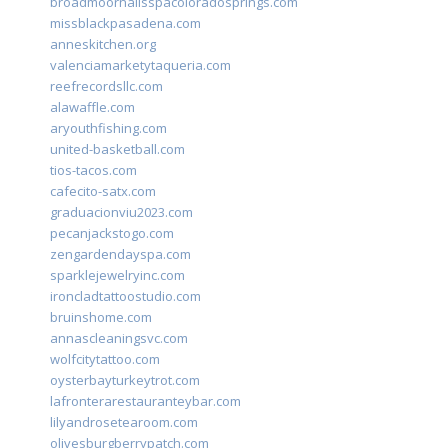
broadmoornailsspacoloradosprings.com
missblackpasadena.com
anneskitchen.org
valenciamarketytaqueria.com
reefrecordsllc.com
alawaffle.com
aryouthfishing.com
united-basketball.com
tios-tacos.com
cafecito-satx.com
graduacionviu2023.com
pecanjackstogo.com
zengardendayspa.com
sparklejewelryinc.com
ironcladtattoostudio.com
bruinshome.com
annascleaningsvc.com
wolfcitytattoo.com
oysterbayturkeytrot.com
lafronterarestauranteybar.com
lilyandrosetearoom.com
olivesburgberrypatch.com