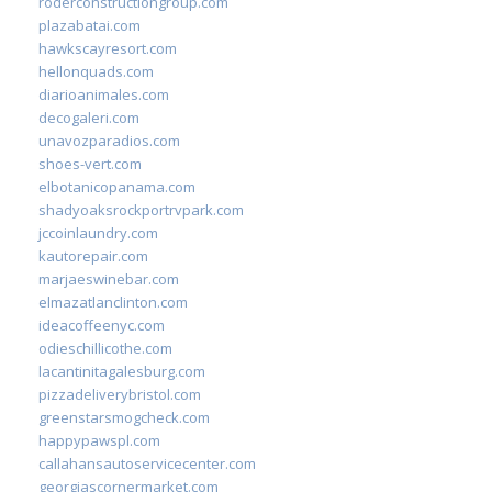
roderconstructiongroup.com
plazabatai.com
hawkscayresort.com
hellonquads.com
diarioanimales.com
decogaleri.com
unavozparadios.com
shoes-vert.com
elbotanicopanama.com
shadyoaksrockportrvpark.com
jccoinlaundry.com
kautorepair.com
marjaeswinebar.com
elmazatlanclinton.com
ideacoffeenyc.com
odieschillicothe.com
lacantinitagalesburg.com
pizzadeliverybristol.com
greenstarsmogcheck.com
happypawspl.com
callahansautoservicecenter.com
georgiascornermarket.com