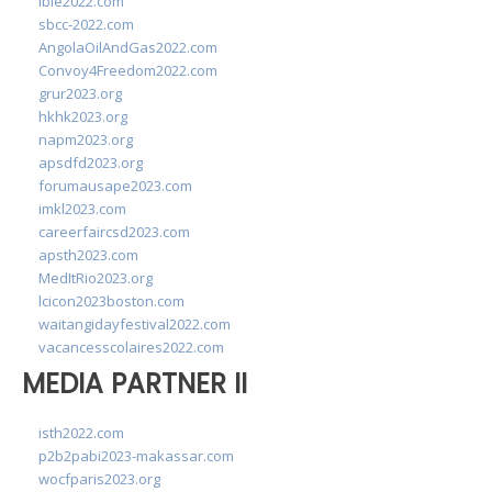
ibie2022.com
sbcc-2022.com
AngolaOilAndGas2022.com
Convoy4Freedom2022.com
grur2023.org
hkhk2023.org
napm2023.org
apsdfd2023.org
forumausape2023.com
imkl2023.com
careerfaircsd2023.com
apsth2023.com
MedItRio2023.org
lcicon2023boston.com
waitangidayfestival2022.com
vacancesscolaires2022.com
MEDIA PARTNER II
isth2022.com
p2b2pabi2023-makassar.com
wocfparis2023.org