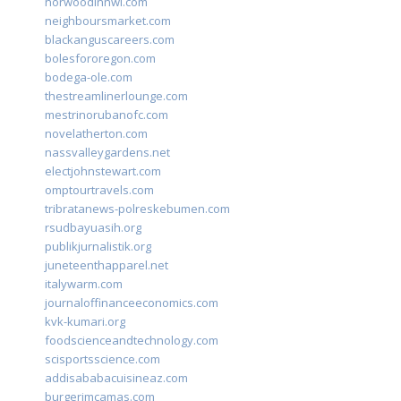
norwoodinnwi.com
neighboursmarket.com
blackanguscareers.com
bolesfororegon.com
bodega-ole.com
thestreamlinerlounge.com
mestrinorubanofc.com
novelatherton.com
nassvalleygardens.net
electjohnstewart.com
omptourtravels.com
tribratanews-polreskebumen.com
rsudbayuasih.org
publikjurnalistik.org
juneteenthapparel.net
italywarm.com
journaloffinanceeconomics.com
kvk-kumari.org
foodscienceandtechnology.com
scisportsscience.com
addisababacuisineaz.com
burgerimcamas.com