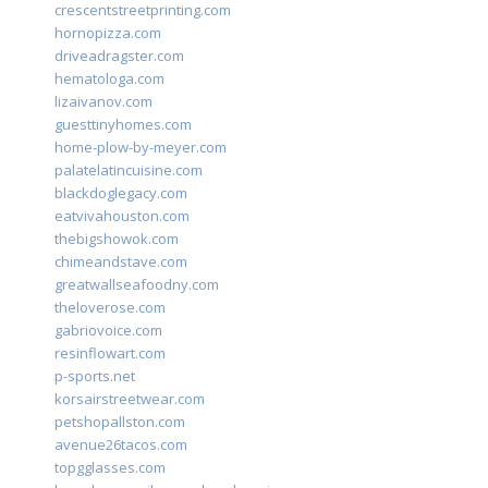
crescentstreetprinting.com
hornopizza.com
driveadragster.com
hematologa.com
lizaivanov.com
guesttinyhomes.com
home-plow-by-meyer.com
palatelatincuisine.com
blackdoglegacy.com
eatvivahouston.com
thebigshowok.com
chimeandstave.com
greatwallseafoodny.com
theloverose.com
gabriovoice.com
resinflowart.com
p-sports.net
korsairstreetwear.com
petshopallston.com
avenue26tacos.com
topgglasses.com