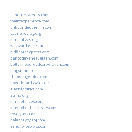
okhealthcareers.com
theintexperience.com
unboundedthefilm.com
catfriends-bg.org
marianlives.org
waywardtees.com
pidfloorsexpress.com
bancodevenezuelaen.com
bettermoodfoodcorporation.com
hingstonnt.com
chooseagender.com
hoverboardssale.com
alaskapolitics.com
stsmp.org
manoelneves.com
mandelaeffectlibrary.com
roselynns.com
balanceyoganj.com
salesforceblogs.com