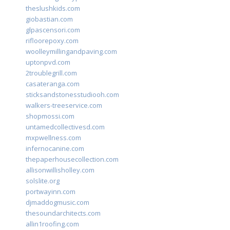
theslushkids.com
giobastian.com
glpascensori.com
rifloorepoxy.com
woolleymillingandpaving.com
uptonpvd.com
2troublegrill.com
casateranga.com
sticksandstonesstudiooh.com
walkers-treeservice.com
shopmossi.com
untamedcollectivesd.com
mxpwellness.com
infernocanine.com
thepaperhousecollection.com
allisonwillisholley.com
solslite.org
portwayinn.com
djmaddogmusic.com
thesoundarchitects.com
allin1roofing.com