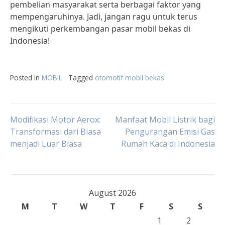
pembelian masyarakat serta berbagai faktor yang
mempengaruhinya. Jadi, jangan ragu untuk terus
mengikuti perkembangan pasar mobil bekas di
Indonesia!
Posted in
MOBIL
Tagged
otomotif mobil bekas
Post
Modifikasi Motor Aerox:
Manfaat Mobil Listrik bagi
Transformasi dari Biasa
Pengurangan Emisi Gas
menjadi Luar Biasa
Rumah Kaca di Indonesia
navigation
August 2026
M
T
W
T
F
S
S
1
2