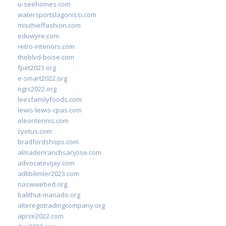
u-seehomes.com
watersportslagonissi.com
mischieffashion.com
eduwyre.com
retro-interiors.com
theblvd-boise.com
fpet2023.org
e-smart2022.org
ngrc2022.org
leesfamilyfoods.com
lewis-lewis-cpas.com
eleontennis.com
cyetus.com
bradfordshops.com
almadenranchsanjose.com
advocatevijay.com
adlibilimler2023.com
naswwebed.org
balithut-manado.org
alteregotradingcompany.org
aprce2022.com