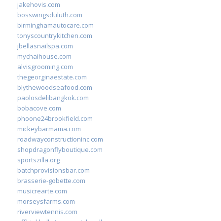
jakehovis.com
bosswingsduluth.com
birminghamautocare.com
tonyscountrykitchen.com
jbellasnailspa.com
mychaihouse.com
alvisgrooming.com
thegeorginaestate.com
blythewoodseafood.com
paolosdelibangkok.com
bobacove.com
phoone24brookfield.com
mickeybarmama.com
roadwayconstructioninc.com
shopdragonflyboutique.com
sportszilla.org
batchprovisionsbar.com
brasserie-gobette.com
musicrearte.com
morseysfarms.com
riverviewtennis.com