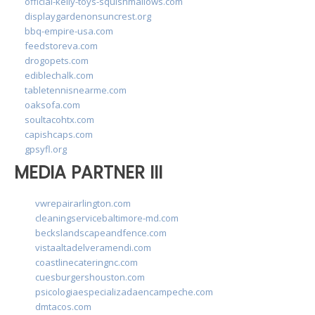
official-kelly-toys-squishmallows.com
displaygardenonsuncrest.org
bbq-empire-usa.com
feedstoreva.com
drogopets.com
ediblechalk.com
tabletennisnearme.com
oaksofa.com
soultacohtx.com
capishcaps.com
gpsyfl.org
MEDIA PARTNER III
vwrepairarlington.com
cleaningservicebaltimore-md.com
beckslandscapeandfence.com
vistaaltadelveramendi.com
coastlinecateringnc.com
cuesburgershouston.com
psicologiaespecializadaencampeche.com
dmtacos.com