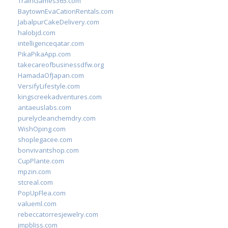
TrainGames365.com
BaytownEvaCationRentals.com
JabalpurCakeDelivery.com
halobjd.com
intelligenceqatar.com
PikaPikaApp.com
takecareofbusinessdfw.org
HamadaOfJapan.com
VersifyLifestyle.com
kingscreekadventures.com
antaeuslabs.com
purelycleanchemdry.com
WishOping.com
shoplegacee.com
bonvivantshop.com
CupPlante.com
mpzin.com
stcreal.com
PopUpFlea.com
valueml.com
rebeccatorresjewelry.com
jmpbliss.com