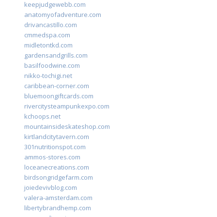
keepjudgewebb.com
anatomyofadventure.com
drivancastillo.com
cmmedspa.com
midletontkd.com
gardensandgrills.com
basilfoodwine.com
nikko-tochigi.net
caribbean-corner.com
bluemoongiftcards.com
rivercitysteampunkexpo.com
kchoops.net
mountainsideskateshop.com
kirtlandcitytavern.com
301nutritionspot.com
ammos-stores.com
loceanecreations.com
birdsongridgefarm.com
joiedevivblog.com
valera-amsterdam.com
libertybrandhemp.com