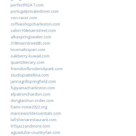
perfectfit24-7.com
portugalprivatedriver.com
von-racer.com
coffeeshopcharleston.com
salon104mainstreet.com
alkaspringswater.com
318mainstreet8h.com
lovenailsspari.com
oakberry-kuwait.com
quartzliterary.com
friendsofbroderickpark.com
studiopiattellina.com
jannagrillspringfield.com
fujiyamacharleston.com
elpatronchardon.com
donglaishun-order.com
fiamc-rome2022.org
mariceworldessentials.com
lafisheriarestaurant.com
915jazzandmore.com
aguadulce-countryfair.com