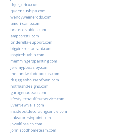
drjorgerico.com
queensushipa.com
wendyweimerdds.com
ameri-camp.com
hrsreceivables.com
empconst1.com
cinderella-support.com
bigpinkrestaurant.com
inspirehuahin.com
memmingerspainting.com
jeremypbeasley.com
thesandwichdepotcos.com
drgiggleshouseofpain.com
hotflashdesigns.com
garagenadeau.com
lifestylechauffeurservice.com
EverNewNails.com
insideoutdecoratingcentre.com
salvatoresinpoint.com
jovialfloralco.com
johnlscotthometeam.com