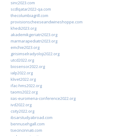
sinc2023.com
scdlqatar2022-qa.com
thecolumbiagrill.com
provisionscheeseandwineshoppe.com
khedi2023.org
akademikgeriatri2023.org
marmarapediatri2023.org
emchie2023.org
girisimselradyoloji2022.org
utcd2022.org
biosensor2022.org
ialp2022.org
klivet2022.org
ifac-hms2022.org
taoms2022.org
iias-euromena-conference2022.org
ivd2022.org
csity2022.org
ibsarstudyabroad.com
bennusehgall.com
tsecincinnati.com