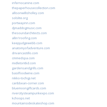
infernocanine.com
thepaperhousecollection.com
allisonwillisholley.com
solslite.org
portwayinn.com
djmaddogmusic.com
thesoundarchitects.com
allin1roofing.com
keepjudgewebb.com
anatomyofadventure.com
drivancastillo.com
cmmedspa.com
midletontkd.com
gardensandgrills.com
basilfoodwine.com
nikko-tochigi.net
caribbean-corner.com
bluemoongiftcards.com
rivercitysteampunkexpo.com
kchoops.net
mountainsideskateshop.com