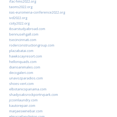
ifac-hms2022.org
taoms2022.org
iias-euromena-conference2022.org
ivd2022.org
csity2022.org
ibsarstudyabroad.com
bennusehgall.com
tsecincinnati.com
roderconstructiongroup.com
plazabatai.com
hawkscayresort.com
hellonquads.com
diarioanimales.com
decogaleri.com
unavozparadios.com
shoes-vert.com
elbotanicopanama.com
shadyoaksrockportrvpark.com
jccoinlaundry.com
kautorepair.com
marjaeswinebar.com
elmazatlanclinton.com