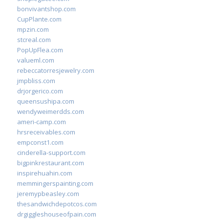
bonvivantshop.com
CupPlante.com
mpzin.com
stcreal.com
PopUpFlea.com
valueml.com
rebeccatorresjewelry.com
jmpbliss.com
drjorgerico.com
queensushipa.com
wendyweimerdds.com
ameri-camp.com
hrsreceivables.com
empconst1.com
cinderella-support.com
bigpinkrestaurant.com
inspirehuahin.com
memmingerspainting.com
jeremypbeasley.com
thesandwichdepotcos.com
drgiggleshouseofpain.com