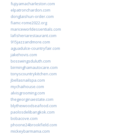
fujiyamacharleston.com
elpatronchardon.com
donglaishun-order.com
fiamc-rome2022.org
mariceworldessentials.com
lafisheriarestaurant.com
915jazzandmore.com
aguadulce-countryfair.com
jakehovis.com
bosswingsduluth.com
birminghamautocare.com
tonyscountrykitchen.com
jbellasnailspa.com
mychaihouse.com
alvisgrooming.com
thegeorginaestate.com
blythewoodseafood.com
paolosdelibangkok.com
bobacove.com
phoone24brookfield.com
mickeybarmama.com