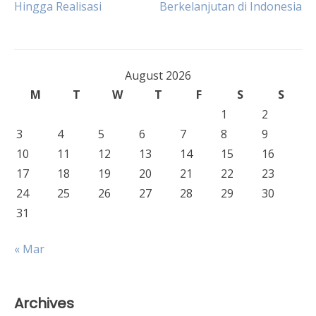
Hingga Realisasi
Berkelanjutan di Indonesia
navigation
August 2026
M
T
W
T
F
S
S
1
2
3
4
5
6
7
8
9
10
11
12
13
14
15
16
17
18
19
20
21
22
23
24
25
26
27
28
29
30
31
« Mar
Archives