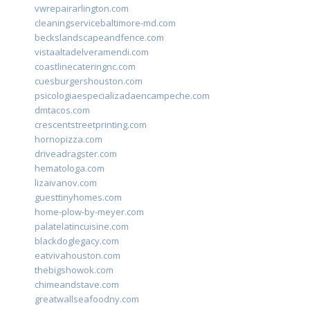
vwrepairarlington.com
cleaningservicebaltimore-md.com
beckslandscapeandfence.com
vistaaltadelveramendi.com
coastlinecateringnc.com
cuesburgershouston.com
psicologiaespecializadaencampeche.com
dmtacos.com
crescentstreetprinting.com
hornopizza.com
driveadragster.com
hematologa.com
lizaivanov.com
guesttinyhomes.com
home-plow-by-meyer.com
palatelatincuisine.com
blackdoglegacy.com
eatvivahouston.com
thebigshowok.com
chimeandstave.com
greatwallseafoodny.com