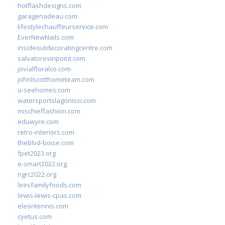
hotflashdesigns.com
garagenadeau.com
lifestylechauffeurservice.com
EverNewNails.com
insideoutdecoratingcentre.com
salvatoresinpoint.com
jovialfloralco.com
johnlscotthometeam.com
u-seehomes.com
watersportslagonissi.com
mischieffashion.com
eduwyre.com
retro-interiors.com
theblvd-boise.com
fpet2023.org
e-smart2022.org
ngrc2022.org
leesfamilyfoods.com
lewis-lewis-cpas.com
eleontennis.com
cyetus.com