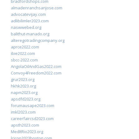
bradfordshops.com
almadenranchsanjose.com
advocatevijay.com
adlibilimler2023.com
naswwebed.org
balithut-manado.org
alteregotradingcompany.org
aprce2022.com
ibie2022.com
sbcc-2022.com
AngolaOilAndGas2022.com
Convoy4Freedom2022.com
grur2023.org
hkhk2023.org
napm2023.org
apsdfd2023.org
forumausape2023.com
imkl2023.com
careerfaircsd2023.com
apsth2023.com
MedItRio2023.org
lcicon2023boston.com