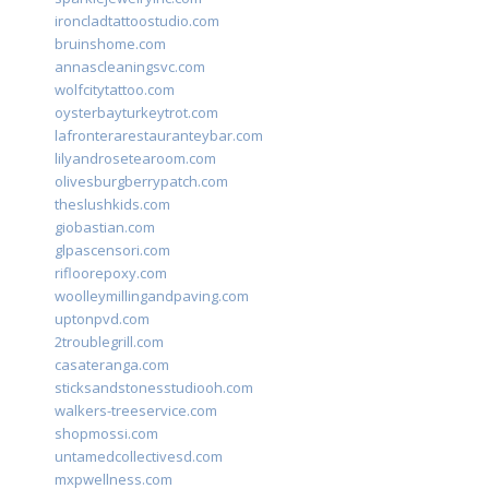
ironcladtattoostudio.com
bruinshome.com
annascleaningsvc.com
wolfcitytattoo.com
oysterbayturkeytrot.com
lafronterarestauranteybar.com
lilyandrosetearoom.com
olivesburgberrypatch.com
theslushkids.com
giobastian.com
glpascensori.com
rifloorepoxy.com
woolleymillingandpaving.com
uptonpvd.com
2troublegrill.com
casateranga.com
sticksandstonesstudiooh.com
walkers-treeservice.com
shopmossi.com
untamedcollectivesd.com
mxpwellness.com