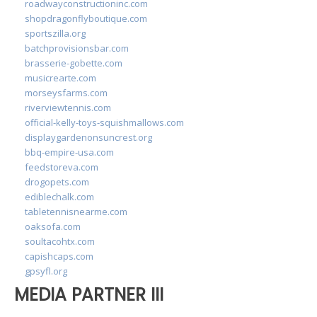
roadwayconstructioninc.com
shopdragonflyboutique.com
sportszilla.org
batchprovisionsbar.com
brasserie-gobette.com
musicrearte.com
morseysfarms.com
riverviewtennis.com
official-kelly-toys-squishmallows.com
displaygardenonsuncrest.org
bbq-empire-usa.com
feedstoreva.com
drogopets.com
ediblechalk.com
tabletennisnearme.com
oaksofa.com
soultacohtx.com
capishcaps.com
gpsyfl.org
MEDIA PARTNER III