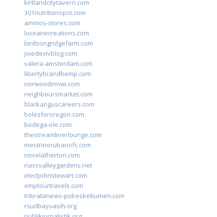
kirtlandcitytavern.com
301nutritionspot.com
ammos-stores.com
loceanecreations.com
birdsongridgefarm.com
joiedevivblog.com
valera-amsterdam.com
libertybrandhemp.com
norwoodinnwi.com
neighboursmarket.com
blackanguscareers.com
bolesfororegon.com
bodega-ole.com
thestreamlinerlounge.com
mestrinorubanofc.com
novelatherton.com
nassvalleygardens.net
electjohnstewart.com
omptourtravels.com
tribratanews-polreskebumen.com
rsudbayuasih.org
publikjurnalistik.org