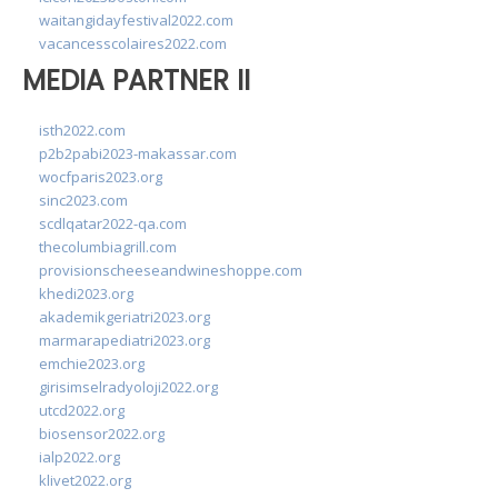
waitangidayfestival2022.com
vacancesscolaires2022.com
MEDIA PARTNER II
isth2022.com
p2b2pabi2023-makassar.com
wocfparis2023.org
sinc2023.com
scdlqatar2022-qa.com
thecolumbiagrill.com
provisionscheeseandwineshoppe.com
khedi2023.org
akademikgeriatri2023.org
marmarapediatri2023.org
emchie2023.org
girisimselradyoloji2022.org
utcd2022.org
biosensor2022.org
ialp2022.org
klivet2022.org