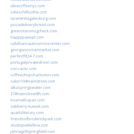
ideacoffeenyc.com
odieschillicothe.com
lacantinitagalesburg.com
pizzadeliverybristol.com
greenstarsmogcheck.com
happypawspl.com
callahansautoservicecenter.com
georgiascornermarket.com
perfectfit24-7.com
portugalprivatedriver.com
von-racer.com
coffeeshopcharleston.com
salon104mainstreet.com
alkaspringswater.com
318mainstreet8h.com
lovenailsspari.com
oakberry-kuwait.com
quartzliterary.com
friendsofbroderickpark.com
studiopiattellina.com
jannagrillspringfield.com