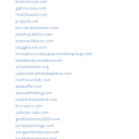
theloverose.com
gabriovoice.com
resinflowart.com
p-sports.net
korsairstreetwear.com
petshopallston.com
avenue26tacos.com
topgglasses.com
broadmoornailsspacoloradosprings.com
missblackpasadena.com
anneskitchen.org
valenciamarketytaqueria.com
reefrecordsllc.com
alawaffle.com
aryouthfishing.com
united-basketball.com
tios-tacos.com
cafecito-satx.com
graduacionviu2023.com
pecanjackstogo.com
zengardendayspa.com
sparklejewelryinc.com