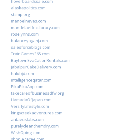
hoverboardssale.com
alaskapolitics.com
stsmp.org
manoelneves.com
mandelaeffectlibrary.com
roselynns.com
balanceyoganj.com
salesforceblogs.com
TrainGames365.com
BaytownEvaCationRentals.com
JabalpurCakeDelivery.com
halobjd.com
intelligenceqatar.com
PikaPikaApp.com
takecareofbusinessdfw.org
HamadaOfJapan.com
VersifyLifestyle.com
kingscreekadventures.com
antaeuslabs.com
purelycleanchemdry.com
WishOping.com
shoplegacee.com