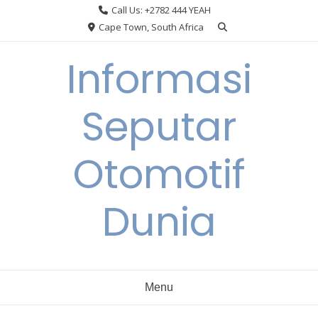
Skip
Call Us: +2782 444 YEAH
to
Cape Town, South Africa
content
Informasi
Seputar
Otomotif
Dunia
Menu