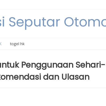
i Seputar Otomo
K
togel hk
k untuk Penggunaan Sehari-
Rekomendasi dan Ulasan