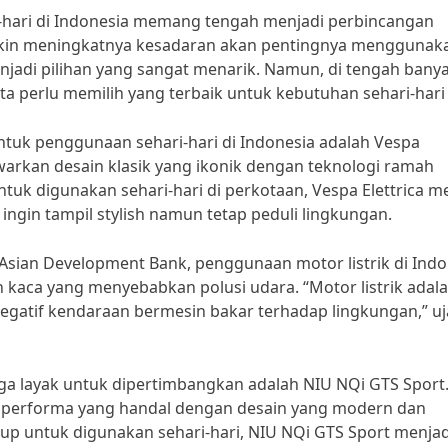
i-hari di Indonesia memang tengah menjadi perbincangan
akin meningkatnya kesadaran akan pentingnya menggunak
njadi pilihan yang sangat menarik. Namun, di tengah bany
kita perlu memilih yang terbaik untuk kebutuhan sehari-hari 
untuk penggunaan sehari-hari di Indonesia adalah Vespa
nawarkan desain klasik yang ikonik dengan teknologi ramah
tuk digunakan sehari-hari di perkotaan, Vespa Elettrica m
ingin tampil stylish namun tetap peduli lingkungan.
sian Development Bank, penggunaan motor listrik di Indo
aca yang menyebabkan polusi udara. “Motor listrik adal
egatif kendaraan bermesin bakar terhadap lingkungan,” uj
g juga layak untuk dipertimbangkan adalah NIU NQi GTS Sport
n performa yang handal dengan desain yang modern dan
kup untuk digunakan sehari-hari, NIU NQi GTS Sport menjad