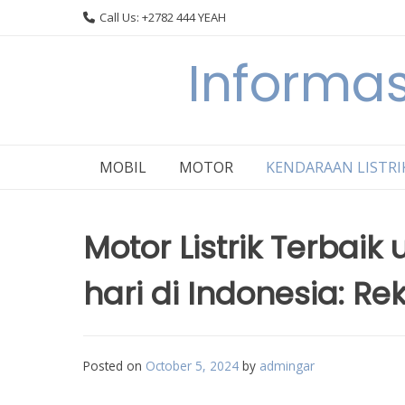
Skip
Call Us: +2782 444 YEAH
to
content
Informas
MOBIL
MOTOR
KENDARAAN LISTRI
Motor Listrik Terbai
hari di Indonesia: 
Posted on
October 5, 2024
by
admingar