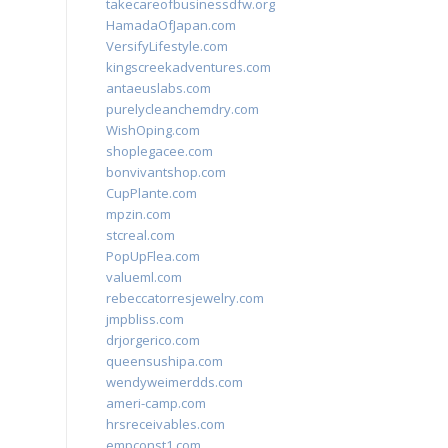
takecareofbusinessdfw.org
HamadaOfJapan.com
VersifyLifestyle.com
kingscreekadventures.com
antaeuslabs.com
purelycleanchemdry.com
WishOping.com
shoplegacee.com
bonvivantshop.com
CupPlante.com
mpzin.com
stcreal.com
PopUpFlea.com
valueml.com
rebeccatorresjewelry.com
jmpbliss.com
drjorgerico.com
queensushipa.com
wendyweimerdds.com
ameri-camp.com
hrsreceivables.com
empconst1.com