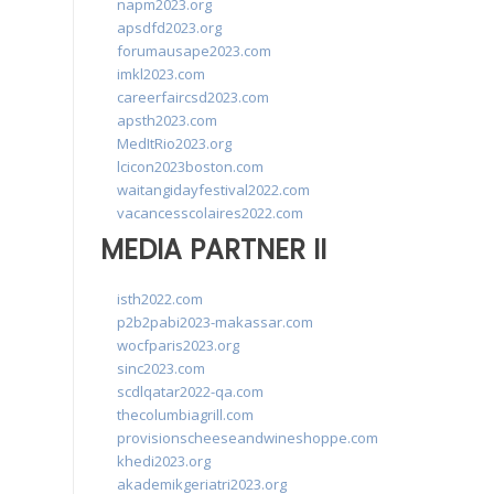
napm2023.org
apsdfd2023.org
forumausape2023.com
imkl2023.com
careerfaircsd2023.com
apsth2023.com
MedItRio2023.org
lcicon2023boston.com
waitangidayfestival2022.com
vacancesscolaires2022.com
MEDIA PARTNER II
isth2022.com
p2b2pabi2023-makassar.com
wocfparis2023.org
sinc2023.com
scdlqatar2022-qa.com
thecolumbiagrill.com
provisionscheeseandwineshoppe.com
khedi2023.org
akademikgeriatri2023.org