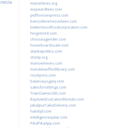
onesia
marianlives.org
waywardtees.com
pidfloorsexpress.com
bancodevenezuelaen.com
bettermoodfoodcorporation.com
hingstonnt.com
chooseagender.com
hoverboardssale.com
alaskapolitics.com
stsmp.org
manoelneves.com
mandelaeffectlibrary.com
roselynns.com
balanceyoganj.com
salesforceblogs.com
TrainGames365.com
BaytownEvaCationRentals.com
JabalpurCakeDelivery.com
halobjd.com
intelligenceqatar.com
PikaPikaApp.com