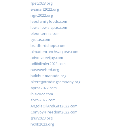
fpet2023.org
e-smart2022.org
ngrc2022.org
leesfamilyfoods.com
lewis-lewis-cpas.com
eleontennis.com
cyetus.com
bradfordshops.com
almadenranchsanjose.com
advocatevijay.com
adlibilimler2023.com
naswwebed.org
balithut-manado.org
alteregotradingcompany.org
aprce2022.com
ibie2022.com
sbcc-2022.com
AngolaOilAndGas2022.com
Convoy4Freedom2022.com
grur2023.org
hkhk2023.org