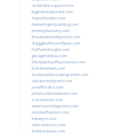
cinderella-support.com
bigpinkrestaurant.com
inspirehuahin.com
memmingerspainting.com
jeremypbeasley.com
thesandwichdepotcos.com
drgiggleshouseofpain.com
hotflashdesigns.com
garagenadeau.com
lifestylechauffeurservice.com
EverNewNails.com
insideoutdecoratingcentre.com
salvatoresinpoint.com
jovialfloralco.com
johnlscotthometeam.com
u-seehomes.com
watersportslagonissi.com
mischieffashion.com
eduwyre.com
retro-interiors.com
theblvd-boise.com