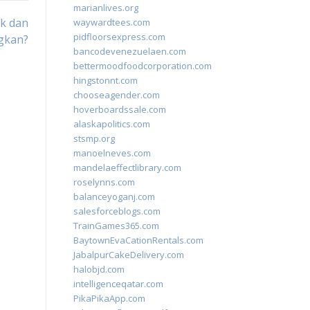
marianlives.org
ik dan
waywardtees.com
pidfloorsexpress.com
gkan?
bancodevenezuelaen.com
bettermoodfoodcorporation.com
hingstonnt.com
chooseagender.com
hoverboardssale.com
alaskapolitics.com
stsmp.org
manoelneves.com
mandelaeffectlibrary.com
roselynns.com
balanceyoganj.com
salesforceblogs.com
TrainGames365.com
BaytownEvaCationRentals.com
JabalpurCakeDelivery.com
halobjd.com
intelligenceqatar.com
PikaPikaApp.com