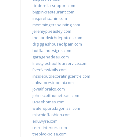
cinderella-support.com
bigpinkrestaurant.com
inspirehuahin.com
memmingerspainting.com
jeremypbeasley.com
thesandwichdepotcos.com
drgiggleshouseofpain.com
hotflashdesigns.com
garagenadeau.com
lifestylechauffeurservice.com
EverNewNails.com
insideoutdecoratingcentre.com
salvatoresinpoint.com
jovialfloralco.com
johnlscotthometeam.com
u-seehomes.com
watersportslagonissi.com
mischieffashion.com
eduwyre.com
retro-interiors.com
theblvd-boise.com