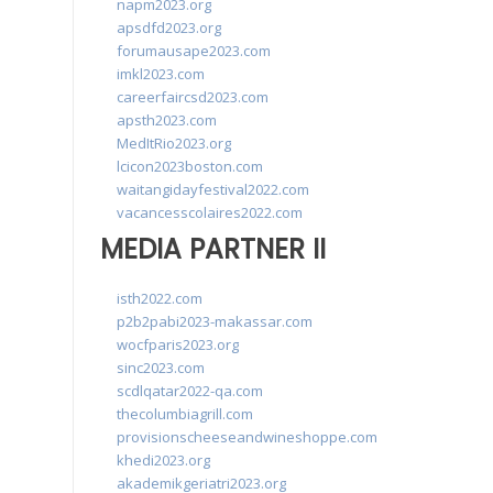
napm2023.org
apsdfd2023.org
forumausape2023.com
imkl2023.com
careerfaircsd2023.com
apsth2023.com
MedItRio2023.org
lcicon2023boston.com
waitangidayfestival2022.com
vacancesscolaires2022.com
MEDIA PARTNER II
isth2022.com
p2b2pabi2023-makassar.com
wocfparis2023.org
sinc2023.com
scdlqatar2022-qa.com
thecolumbiagrill.com
provisionscheeseandwineshoppe.com
khedi2023.org
akademikgeriatri2023.org