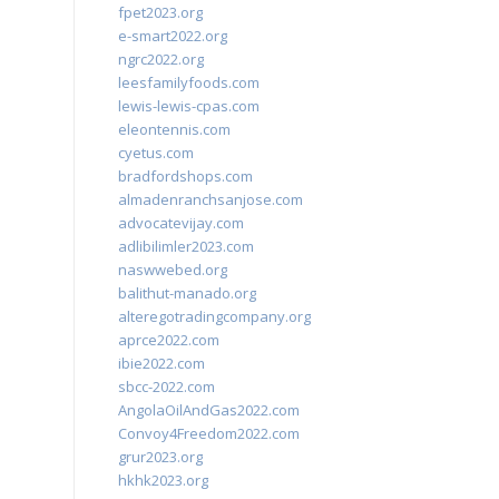
fpet2023.org
e-smart2022.org
ngrc2022.org
leesfamilyfoods.com
lewis-lewis-cpas.com
eleontennis.com
cyetus.com
bradfordshops.com
almadenranchsanjose.com
advocatevijay.com
adlibilimler2023.com
naswwebed.org
balithut-manado.org
alteregotradingcompany.org
aprce2022.com
ibie2022.com
sbcc-2022.com
AngolaOilAndGas2022.com
Convoy4Freedom2022.com
grur2023.org
hkhk2023.org