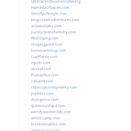
takecareofbusinessdfw.org
HamadaOfJapan.com
VersifyLifestyle.com
kingscreekadventures.com
antaeuslabs.com
purelycleanchemdry.com
WishOping.com
shoplegacee.com
bonvivantshop.com
CupPlante.com
mpzin.com
stcreal.com
PopUpFlea.com
valueml.com
rebeccatorresjewelry.com
jmpbliss.com
drjorgerico.com
queensushipa.com
wendyweimerdds.com
ameri-camp.com
hrsreceivables.com
empconst1.com