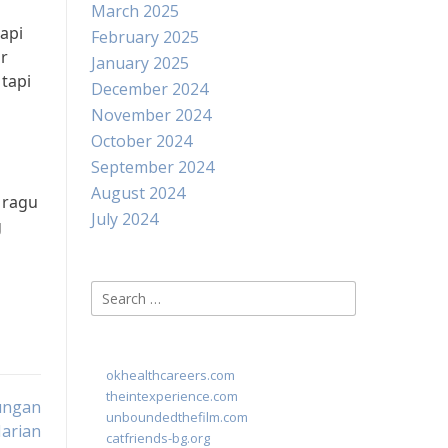
March 2025
api
February 2025
ur
January 2025
tapi
December 2024
November 2024
October 2024
September 2024
August 2024
 ragu
July 2024
g
Search
for:
okhealthcareers.com
theintexperience.com
kungan
unboundedthefilm.com
Harian
catfriends-bg.org