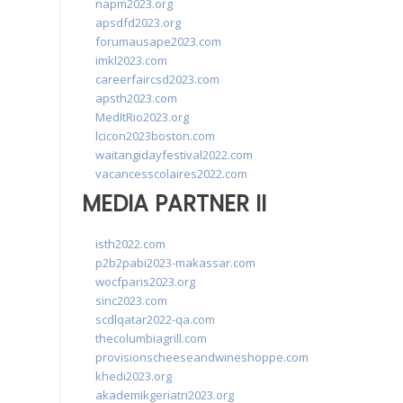
napm2023.org
apsdfd2023.org
forumausape2023.com
imkl2023.com
careerfaircsd2023.com
apsth2023.com
MedItRio2023.org
lcicon2023boston.com
waitangidayfestival2022.com
vacancesscolaires2022.com
MEDIA PARTNER II
isth2022.com
p2b2pabi2023-makassar.com
wocfparis2023.org
sinc2023.com
scdlqatar2022-qa.com
thecolumbiagrill.com
provisionscheeseandwineshoppe.com
khedi2023.org
akademikgeriatri2023.org