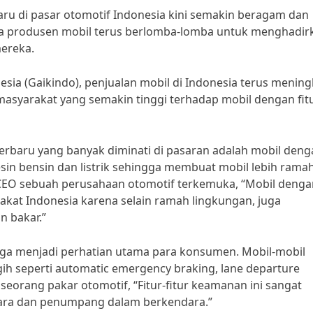
aru di pasar otomotif Indonesia kini semakin beragam dan
ra produsen mobil terus berlomba-lomba untuk menghadir
ereka.
esia (Gaikindo), penjualan mobil di Indonesia terus mening
t masyarakat yang semakin tinggi terhadap mobil dengan fit
terbaru yang banyak diminati di pasaran adalah mobil den
sin bensin dan listrik sehingga membuat mobil lebih rama
CEO sebuah perusahaan otomotif terkemuka, “Mobil denga
akat Indonesia karena selain ramah lingkungan, juga
 bakar.”
 juga menjadi perhatian utama para konsumen. Mobil-mobil
ggih seperti automatic emergency braking, lane departure
seorang pakar otomotif, “Fitur-fitur keamanan ini sangat
ara dan penumpang dalam berkendara.”