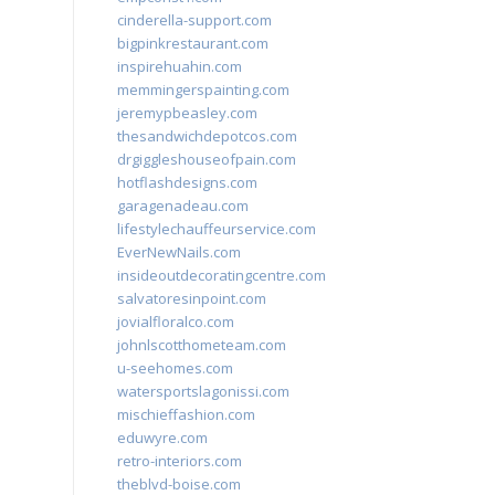
cinderella-support.com
bigpinkrestaurant.com
inspirehuahin.com
memmingerspainting.com
jeremypbeasley.com
thesandwichdepotcos.com
drgiggleshouseofpain.com
hotflashdesigns.com
garagenadeau.com
lifestylechauffeurservice.com
EverNewNails.com
insideoutdecoratingcentre.com
salvatoresinpoint.com
jovialfloralco.com
johnlscotthometeam.com
u-seehomes.com
watersportslagonissi.com
mischieffashion.com
eduwyre.com
retro-interiors.com
theblvd-boise.com