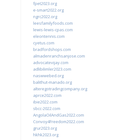
fpet2023.org
e-smart2022.org
ngrc2022.org
leesfamilyfoods.com
lewis-lewis-cpas.com
eleontennis.com
cyetus.com
bradfordshops.com
almadenranchsanjose.com
advocatevijay.com
adlibilimler2023.com
naswwebed.org
balithut-manado.org
alteregotradingcompany.org
aprce2022.com
ibie2022.com
sbcc-2022.com
AngolaOilAndGas2022.com
Convoy4Freedom2022.com
grur2023.org
hkhk2023.org