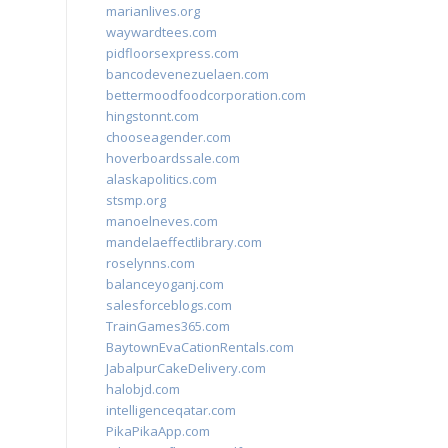
marianlives.org
waywardtees.com
pidfloorsexpress.com
bancodevenezuelaen.com
bettermoodfoodcorporation.com
hingstonnt.com
chooseagender.com
hoverboardssale.com
alaskapolitics.com
stsmp.org
manoelneves.com
mandelaeffectlibrary.com
roselynns.com
balanceyoganj.com
salesforceblogs.com
TrainGames365.com
BaytownEvaCationRentals.com
JabalpurCakeDelivery.com
halobjd.com
intelligenceqatar.com
PikaPikaApp.com