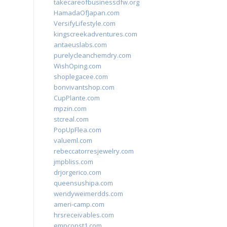
takecareofbusinessdfw.org
HamadaOfJapan.com
VersifyLifestyle.com
kingscreekadventures.com
antaeuslabs.com
purelycleanchemdry.com
WishOping.com
shoplegacee.com
bonvivantshop.com
CupPlante.com
mpzin.com
stcreal.com
PopUpFlea.com
valueml.com
rebeccatorresjewelry.com
jmpbliss.com
drjorgerico.com
queensushipa.com
wendyweimerdds.com
ameri-camp.com
hrsreceivables.com
empconst1.com