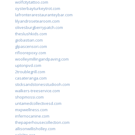
wolfcitytattoo.com
oysterbayturkeytrot.com
lafronterarestauranteybar.com
lilyandrosetearoom.com
olivesburgberrypatch.com
theslushkids.com
giobastian.com
glpascensori.com
rifloorepoxy.com
woolleymillingandpaving.com
uptonpvd.com
2troublegrill.com
casateranga.com
sticksandstonesstudiooh.com
walkers-treeservice.com
shopmossi.com
untamedcollectivesd.com
mxpwellness.com
infernocanine.com
thepaperhousecollection.com
allisonwillisholley.com