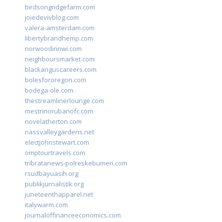
birdsongridgefarm.com
joiedevivblog.com
valera-amsterdam.com
libertybrandhemp.com
norwoodinnwi.com
neighboursmarket.com
blackanguscareers.com
bolesfororegon.com
bodega-ole.com
thestreamlinerlounge.com
mestrinorubanofc.com
novelatherton.com
nassvalleygardens.net
electjohnstewart.com
omptourtravels.com
tribratanews-polreskebumen.com
rsudbayuasih.org
publikjurnalistik.org
juneteenthapparel.net
italywarm.com
journaloffinanceeconomics.com