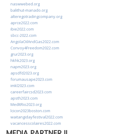
naswwebed.org
balithut-manado.org
alteregotradingcompany.org
aprce2022.com
ibie2022.com
sbcc-2022.com
AngolaOilAndGas2022.com
Convoy4Freedom2022.com
grur2023.org
hkhk2023.org
napm2023.org
apsdfd2023.org
forumausape2023.com
imkl2023.com
careerfaircsd2023.com
apsth2023.com
MedItRio2023.org
lcicon2023boston.com
waitangidayfestival2022.com
vacancesscolaires2022.com
MEDIA PARTNER II