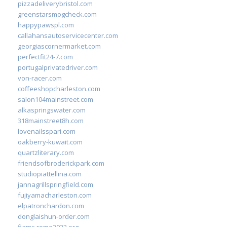
pizzadeliverybristol.com
greenstarsmogcheck.com
happypawspl.com
callahansautoservicecenter.com
georgiascornermarket.com
perfectfit24-7.com
portugalprivatedriver.com
von-racer.com
coffeeshopcharleston.com
salon104mainstreet.com
alkaspringswater.com
318mainstreet8h.com
lovenailsspari.com
oakberry-kuwait.com
quartzliterary.com
friendsofbroderickpark.com
studiopiattellina.com
jannagrillspringfield.com
fujiyamacharleston.com
elpatronchardon.com
donglaishun-order.com
fiamc-rome2022.org