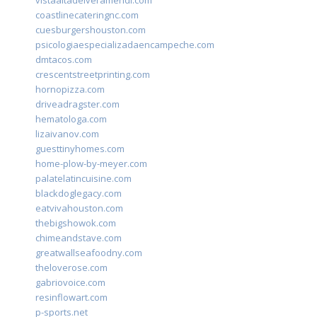
vistaaltadelveramendi.com
coastlinecateringnc.com
cuesburgershouston.com
psicologiaespecializadaencampeche.com
dmtacos.com
crescentstreetprinting.com
hornopizza.com
driveadragster.com
hematologa.com
lizaivanov.com
guesttinyhomes.com
home-plow-by-meyer.com
palatelatincuisine.com
blackdoglegacy.com
eatvivahouston.com
thebigshowok.com
chimeandstave.com
greatwallseafoodny.com
theloverose.com
gabriovoice.com
resinflowart.com
p-sports.net