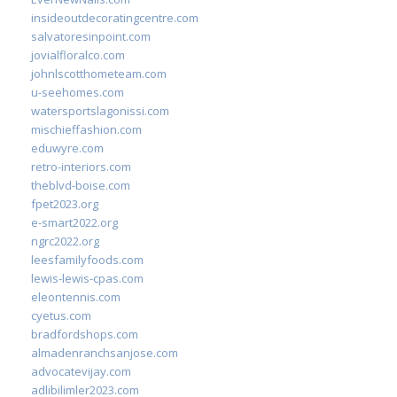
insideoutdecoratingcentre.com
salvatoresinpoint.com
jovialfloralco.com
johnlscotthometeam.com
u-seehomes.com
watersportslagonissi.com
mischieffashion.com
eduwyre.com
retro-interiors.com
theblvd-boise.com
fpet2023.org
e-smart2022.org
ngrc2022.org
leesfamilyfoods.com
lewis-lewis-cpas.com
eleontennis.com
cyetus.com
bradfordshops.com
almadenranchsanjose.com
advocatevijay.com
adlibilimler2023.com