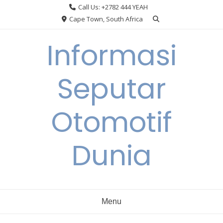
Skip
Call Us: +2782 444 YEAH
to
Cape Town, South Africa
content
Informasi
Seputar
Otomotif
Dunia
Menu