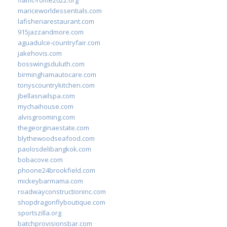
mariceworldessentials.com
lafisheriarestaurant.com
915jazzandmore.com
aguadulce-countryfair.com
jakehovis.com
bosswingsduluth.com
birminghamautocare.com
tonyscountrykitchen.com
jbellasnailspa.com
mychaihouse.com
alvisgrooming.com
thegeorginaestate.com
blythewoodseafood.com
paolosdelibangkok.com
bobacove.com
phoone24brookfield.com
mickeybarmama.com
roadwayconstructioninc.com
shopdragonflyboutique.com
sportszilla.org
batchprovisionsbar.com