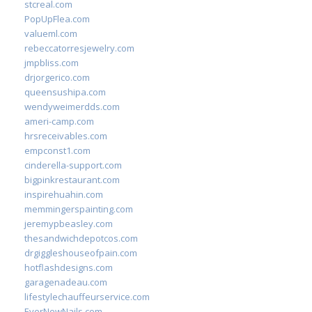
stcreal.com
PopUpFlea.com
valueml.com
rebeccatorresjewelry.com
jmpbliss.com
drjorgerico.com
queensushipa.com
wendyweimerdds.com
ameri-camp.com
hrsreceivables.com
empconst1.com
cinderella-support.com
bigpinkrestaurant.com
inspirehuahin.com
memmingerspainting.com
jeremypbeasley.com
thesandwichdepotcos.com
drgiggleshouseofpain.com
hotflashdesigns.com
garagenadeau.com
lifestylechauffeurservice.com
EverNewNails.com