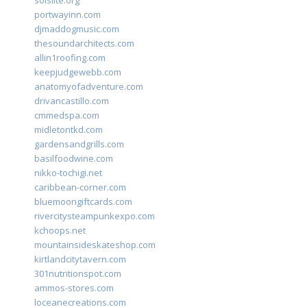
solslite.org
portwayinn.com
djmaddogmusic.com
thesoundarchitects.com
allin1roofing.com
keepjudgewebb.com
anatomyofadventure.com
drivancastillo.com
cmmedspa.com
midletontkd.com
gardensandgrills.com
basilfoodwine.com
nikko-tochigi.net
caribbean-corner.com
bluemoongiftcards.com
rivercitysteampunkexpo.com
kchoops.net
mountainsideskateshop.com
kirtlandcitytavern.com
301nutritionspot.com
ammos-stores.com
loceanecreations.com