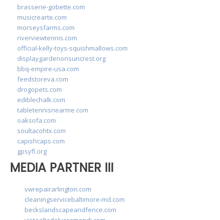
brasserie-gobette.com
musicrearte.com
morseysfarms.com
riverviewtennis.com
official-kelly-toys-squishmallows.com
displaygardenonsuncrest.org
bbq-empire-usa.com
feedstoreva.com
drogopets.com
ediblechalk.com
tabletennisnearme.com
oaksofa.com
soultacohtx.com
capishcaps.com
gpsyfl.org
MEDIA PARTNER III
vwrepairarlington.com
cleaningservicebaltimore-md.com
beckslandscapeandfence.com