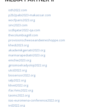
isth2022.com
p2b2pabi2023-makassar.com
wocfparis2023.org
sinc2023.com
scdlqatar2022-qa.com
thecolumbiagrill.com
provisionscheeseandwineshoppe.com
khedi2023.org
akademikgeriatri2023.org
marmarapediatri2023.org
emchie2023.org
girisimselradyoloji2022.org
utcd2022.org
biosensor2022.org
ialp2022.org
klivet2022.org
ifac-hms2022.org
taoms2022.org
iias-euromena-conference2022.org
ivd2022.org