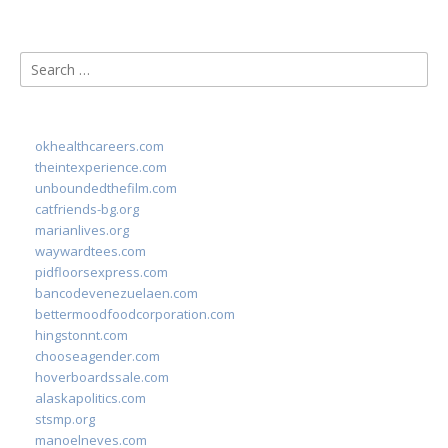
Search
for:
okhealthcareers.com
theintexperience.com
unboundedthefilm.com
catfriends-bg.org
marianlives.org
waywardtees.com
pidfloorsexpress.com
bancodevenezuelaen.com
bettermoodfoodcorporation.com
hingstonnt.com
chooseagender.com
hoverboardssale.com
alaskapolitics.com
stsmp.org
manoelneves.com