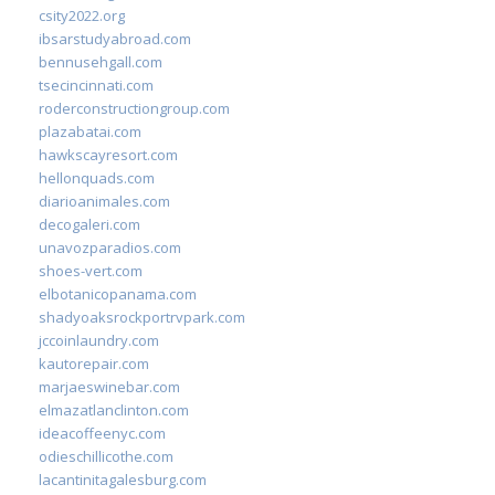
csity2022.org
ibsarstudyabroad.com
bennusehgall.com
tsecincinnati.com
roderconstructiongroup.com
plazabatai.com
hawkscayresort.com
hellonquads.com
diarioanimales.com
decogaleri.com
unavozparadios.com
shoes-vert.com
elbotanicopanama.com
shadyoaksrockportrvpark.com
jccoinlaundry.com
kautorepair.com
marjaeswinebar.com
elmazatlanclinton.com
ideacoffeenyc.com
odieschillicothe.com
lacantinitagalesburg.com