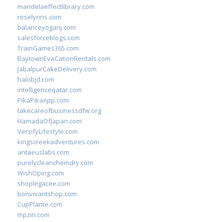
mandelaeffectlibrary.com
roselynns.com
balanceyoganj.com
salesforceblogs.com
TrainGames365.com
BaytownEvaCationRentals.com
JabalpurCakeDelivery.com
halobjd.com
intelligenceqatar.com
PikaPikaApp.com
takecareofbusinessdfw.org
HamadaOfJapan.com
VersifyLifestyle.com
kingscreekadventures.com
antaeuslabs.com
purelycleanchemdry.com
WishOping.com
shoplegacee.com
bonvivantshop.com
CupPlante.com
mpzin.com