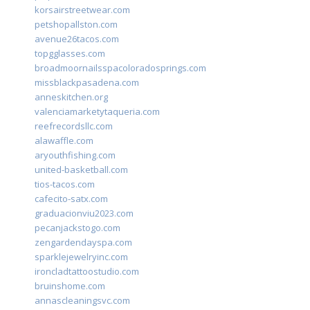
korsairstreetwear.com
petshopallston.com
avenue26tacos.com
topgglasses.com
broadmoornailsspacoloradosprings.com
missblackpasadena.com
anneskitchen.org
valenciamarketytaqueria.com
reefrecordsllc.com
alawaffle.com
aryouthfishing.com
united-basketball.com
tios-tacos.com
cafecito-satx.com
graduacionviu2023.com
pecanjackstogo.com
zengardendayspa.com
sparklejewelryinc.com
ironcladtattoostudio.com
bruinshome.com
annascleaningsvc.com