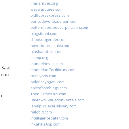
marianlives.org
waywardtees.com
pidfloorsexpress.com
bancodevenezuelaen.com
bettermoodfoodcorporation.com
hingstonnt.com
chooseagender.com
hoverboardssale.com
alaskapolitics.com
stsmp.org
manoelneves.com
 Saat
mandelaeffectlibrary.com
 dari
roselynns.com
balanceyoganj.com
salesforceblogs.com
TrainGames365.com
h
BaytownEvaCationRentals.com
JabalpurCakeDelivery.com
halobjd.com
intelligenceqatar.com
PikaPikaApp.com