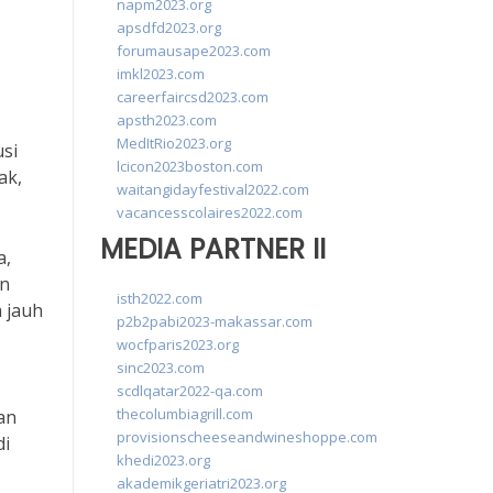
napm2023.org
apsdfd2023.org
forumausape2023.com
imkl2023.com
careerfaircsd2023.com
apsth2023.com
MedItRio2023.org
usi
lcicon2023boston.com
ak,
waitangidayfestival2022.com
vacancesscolaires2022.com
MEDIA PARTNER II
a,
un
isth2022.com
 jauh
p2b2pabi2023-makassar.com
wocfparis2023.org
sinc2023.com
scdlqatar2022-qa.com
thecolumbiagrill.com
an
provisionscheeseandwineshoppe.com
di
khedi2023.org
akademikgeriatri2023.org