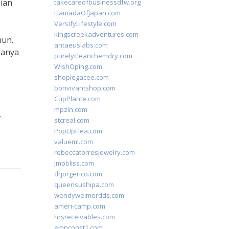
sian
takecareofbusinessdfw.org
HamadaOfJapan.com
VersifyLifestyle.com
kingscreekadventures.com
hun.
antaeuslabs.com
hanya
purelycleanchemdry.com
WishOping.com
shoplegacee.com
bonvivantshop.com
CupPlante.com
mpzin.com
.
stcreal.com
PopUpFlea.com
valueml.com
rebeccatorresjewelry.com
jmpbliss.com
drjorgerico.com
queensushipa.com
wendyweimerdds.com
ameri-camp.com
hrsreceivables.com
empconst1.com