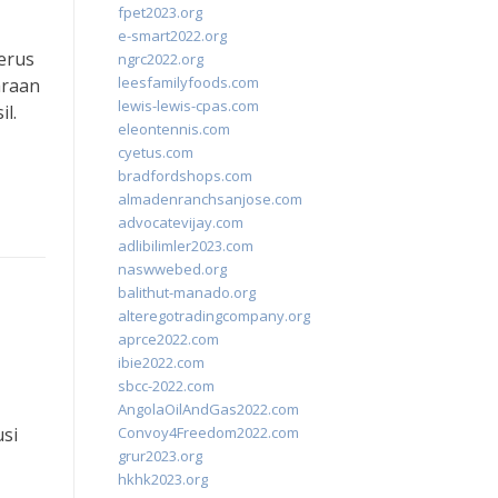
fpet2023.org
e-smart2022.org
erus
ngrc2022.org
leesfamilyfoods.com
araan
lewis-lewis-cpas.com
l.
eleontennis.com
cyetus.com
bradfordshops.com
almadenranchsanjose.com
advocatevijay.com
adlibilimler2023.com
naswwebed.org
balithut-manado.org
alteregotradingcompany.org
aprce2022.com
ibie2022.com
sbcc-2022.com
AngolaOilAndGas2022.com
usi
Convoy4Freedom2022.com
grur2023.org
hkhk2023.org