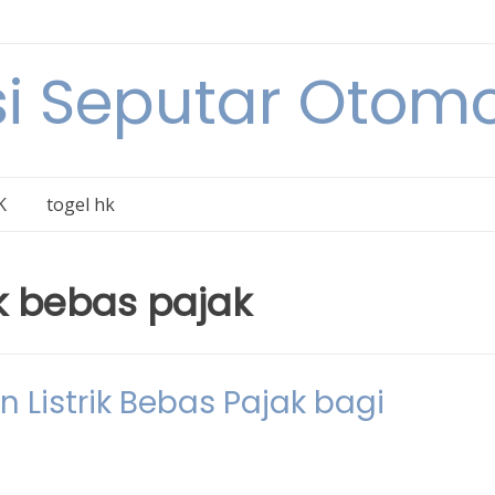
i Seputar Otomo
K
togel hk
ik bebas pajak
 Listrik Bebas Pajak bagi