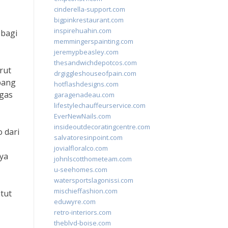
cinderella-support.com
bigpinkrestaurant.com
inspirehuahin.com
 bagi
memmingerspainting.com
jeremypbeasley.com
thesandwichdepotcos.com
rut
drgiggleshouseofpain.com
bang
hotflashdesigns.com
 gas
garagenadeau.com
lifestylechauffeurservice.com
EverNewNails.com
insideoutdecoratingcentre.com
 dari
salvatoresinpoint.com
jovialfloralco.com
ya
johnlscotthometeam.com
u-seehomes.com
watersportslagonissi.com
mischieffashion.com
etut
eduwyre.com
retro-interiors.com
theblvd-boise.com