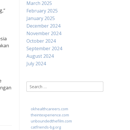
March 2025
g,”
February 2025
January 2025
December 2024
November 2024
sia
October 2024
 akan
September 2024
August 2024
July 2024
s
e
Search
ungan
for:
okhealthcareers.com
theintexperience.com
unboundedthefilm.com
catfriends-bg.org