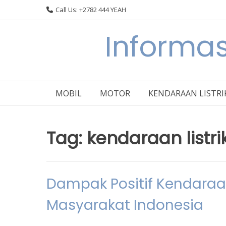
Skip
Call Us: +2782 444 YEAH
to
content
Informas
MOBIL
MOTOR
KENDARAAN LISTRI
Tag:
kendaraan listr
Dampak Positif Kendaraan
Masyarakat Indonesia