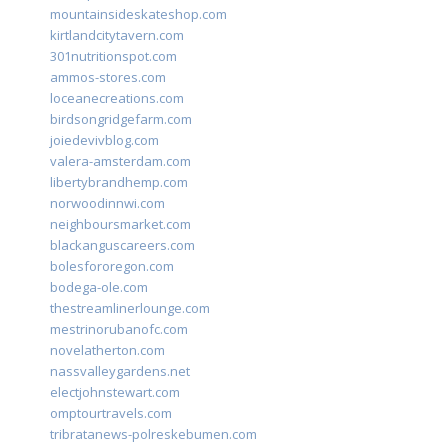
mountainsideskateshop.com
kirtlandcitytavern.com
301nutritionspot.com
ammos-stores.com
loceanecreations.com
birdsongridgefarm.com
joiedevivblog.com
valera-amsterdam.com
libertybrandhemp.com
norwoodinnwi.com
neighboursmarket.com
blackanguscareers.com
bolesfororegon.com
bodega-ole.com
thestreamlinerlounge.com
mestrinorubanofc.com
novelatherton.com
nassvalleygardens.net
electjohnstewart.com
omptourtravels.com
tribratanews-polreskebumen.com