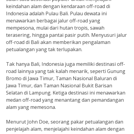
keindahan alam dengan kendaraan off-road di
Indonesia adalah Pulau Bali. Pulau dewata ini
menawarkan berbagai jalur off-road yang
mempesona, mulai dari hutan tropis, sawah
terasering, hingga pantai pasir putih. Menyusuri jalur
off-road di Bali akan memberikan pengalaman
petualangan yang tak terlupakan.
Tak hanya Bali, Indonesia juga memiliki destinasi off-
road lainnya yang tak kalah menarik, seperti Gunung
Bromo di Jawa Timur, Taman Nasional Baluran di
Jawa Timur, dan Taman Nasional Bukit Barisan
Selatan di Lampung. Ketiga destinasi ini menawarkan
medan off-road yang menantang dan pemandangan
alam yang memesona.
Menurut John Doe, seorang pakar petualangan dan
penjelajah alam, menjelajahi keindahan alam dengan