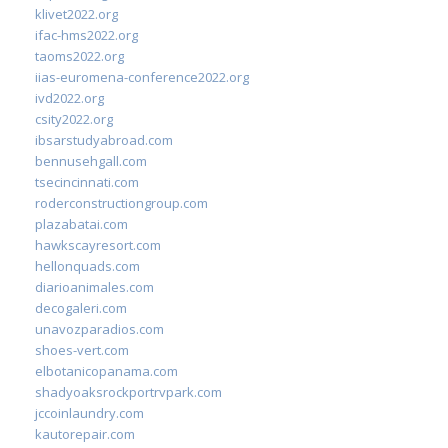
klivet2022.org
ifac-hms2022.org
taoms2022.org
iias-euromena-conference2022.org
ivd2022.org
csity2022.org
ibsarstudyabroad.com
bennusehgall.com
tsecincinnati.com
roderconstructiongroup.com
plazabatai.com
hawkscayresort.com
hellonquads.com
diarioanimales.com
decogaleri.com
unavozparadios.com
shoes-vert.com
elbotanicopanama.com
shadyoaksrockportrvpark.com
jccoinlaundry.com
kautorepair.com