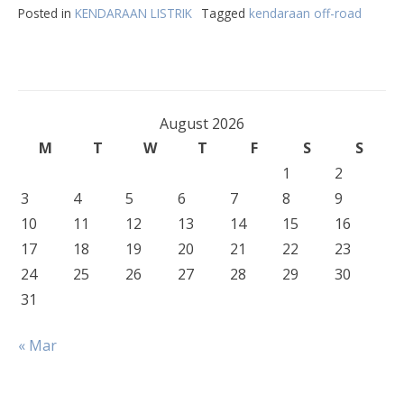
Posted in
KENDARAAN LISTRIK
Tagged
kendaraan off-road
August 2026
M
T
W
T
F
S
S
1
2
3
4
5
6
7
8
9
10
11
12
13
14
15
16
17
18
19
20
21
22
23
24
25
26
27
28
29
30
31
« Mar