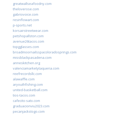
greatwallseafoodny.com
theloverose.com
gabriovoice.com
resinflowart.com
p-sports.net
korsairstreetwear.com
petshopallston.com
avenue26tacos.com
topgglasses.com
broadmoornailsspacoloradosprings.com
missblackpasadena.com
anneskitchen.org
valenciamarketytaqueria.com
reefrecordsllc.com
alawaffle.com
aryouthfishing.com
united-basketball.com
tios-tacos.com
cafecito-satx.com
graduacionviu2023.com
pecanjackstogo.com