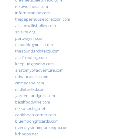
untamedcollectivesd.com
mxpwellness.com
infernocanine.com
thepaperhousecollection.com
allisonwillisholley.com
solslite.org
portwayinn.com
djmaddogmusic.com
thesoundarchitects.com
allin1roofing.com
keepjudgewebb.com
anatomyofadventure.com
drivancastillo.com
cmmedspa.com
midletontkd.com
gardensandgrills.com
basilfoodwine.com
nikko-tochigi.net
caribbean-corner.com
bluemoongiftcards.com
rivercitysteampunkexpo.com
kchoops.net