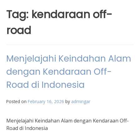
Tag:
kendaraan off-
road
Menjelajahi Keindahan Alam
dengan Kendaraan Off-
Road di Indonesia
Posted on
February 16, 2026
by
admingar
Menjelajahi Keindahan Alam dengan Kendaraan Off-
Road di Indonesia