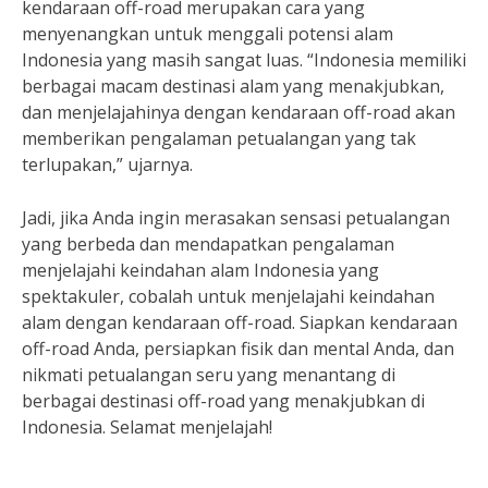
kendaraan off-road merupakan cara yang
menyenangkan untuk menggali potensi alam
Indonesia yang masih sangat luas. “Indonesia memiliki
berbagai macam destinasi alam yang menakjubkan,
dan menjelajahinya dengan kendaraan off-road akan
memberikan pengalaman petualangan yang tak
terlupakan,” ujarnya.
Jadi, jika Anda ingin merasakan sensasi petualangan
yang berbeda dan mendapatkan pengalaman
menjelajahi keindahan alam Indonesia yang
spektakuler, cobalah untuk menjelajahi keindahan
alam dengan kendaraan off-road. Siapkan kendaraan
off-road Anda, persiapkan fisik dan mental Anda, dan
nikmati petualangan seru yang menantang di
berbagai destinasi off-road yang menakjubkan di
Indonesia. Selamat menjelajah!