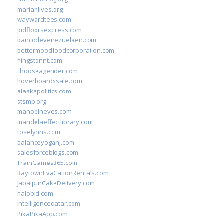
marianlives.org
waywardtees.com
pidfloorsexpress.com
bancodevenezuelaen.com
bettermoodfoodcorporation.com
hingstonnt.com
chooseagender.com
hoverboardssale.com
alaskapolitics.com
stsmp.org
manoelneves.com
mandelaeffectlibrary.com
roselynns.com
balanceyoganj.com
salesforceblogs.com
TrainGames365.com
BaytownEvaCationRentals.com
JabalpurCakeDelivery.com
halobjd.com
intelligenceqatar.com
PikaPikaApp.com