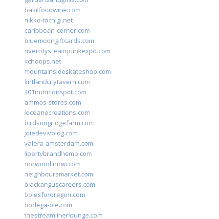
basilfoodwine.com
nikko-tochigi.net
caribbean-corner.com
bluemoongiftcards.com
rivercitysteampunkexpo.com
kchoops.net
mountainsideskateshop.com
kirtlandcitytavern.com
301nutritionspot.com
ammos-stores.com
loceanecreations.com
birdsongridgefarm.com
joiedevivblog.com
valera-amsterdam.com
libertybrandhemp.com
norwoodinnwi.com
neighboursmarket.com
blackanguscareers.com
bolesfororegon.com
bodega-ole.com
thestreamlinerlounge.com