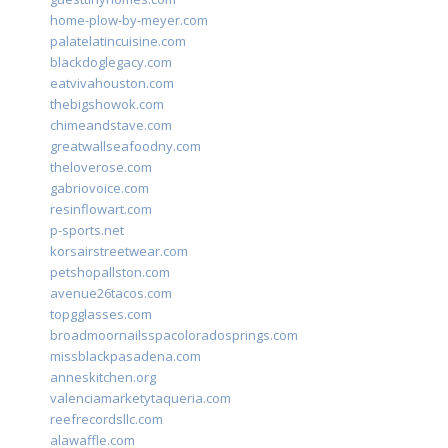
home-plow-by-meyer.com
palatelatincuisine.com
blackdoglegacy.com
eatvivahouston.com
thebigshowok.com
chimeandstave.com
greatwallseafoodny.com
theloverose.com
gabriovoice.com
resinflowart.com
p-sports.net
korsairstreetwear.com
petshopallston.com
avenue26tacos.com
topgglasses.com
broadmoornailsspacoloradosprings.com
missblackpasadena.com
anneskitchen.org
valenciamarketytaqueria.com
reefrecordsllc.com
alawaffle.com