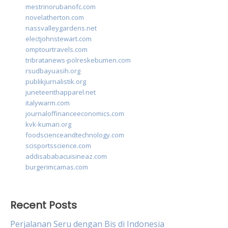
mestrinorubanofc.com
novelatherton.com
nassvalleygardens.net
electjohnstewart.com
omptourtravels.com
tribratanews-polreskebumen.com
rsudbayuasih.org
publikjurnalistik.org
juneteenthapparel.net
italywarm.com
journaloffinanceeconomics.com
kvk-kumari.org
foodscienceandtechnology.com
scisportsscience.com
addisababacuisineaz.com
burgerimcamas.com
Recent Posts
Perjalanan Seru dengan Bis di Indonesia