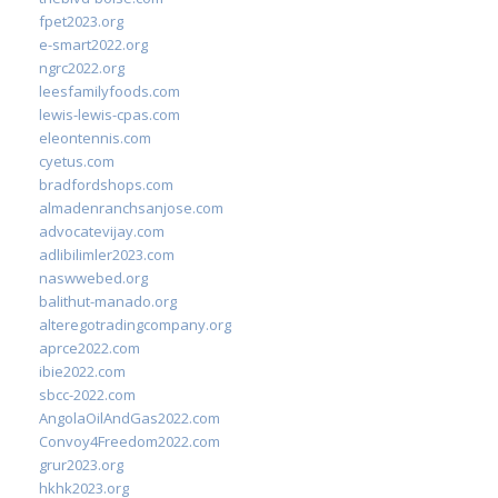
fpet2023.org
e-smart2022.org
ngrc2022.org
leesfamilyfoods.com
lewis-lewis-cpas.com
eleontennis.com
cyetus.com
bradfordshops.com
almadenranchsanjose.com
advocatevijay.com
adlibilimler2023.com
naswwebed.org
balithut-manado.org
alteregotradingcompany.org
aprce2022.com
ibie2022.com
sbcc-2022.com
AngolaOilAndGas2022.com
Convoy4Freedom2022.com
grur2023.org
hkhk2023.org