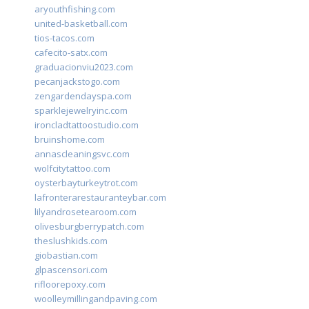
aryouthfishing.com
united-basketball.com
tios-tacos.com
cafecito-satx.com
graduacionviu2023.com
pecanjackstogo.com
zengardendayspa.com
sparklejewelryinc.com
ironcladtattoostudio.com
bruinshome.com
annascleaningsvc.com
wolfcitytattoo.com
oysterbayturkeytrot.com
lafronterarestauranteybar.com
lilyandrosetearoom.com
olivesburgberrypatch.com
theslushkids.com
giobastian.com
glpascensori.com
rifloorepoxy.com
woolleymillingandpaving.com