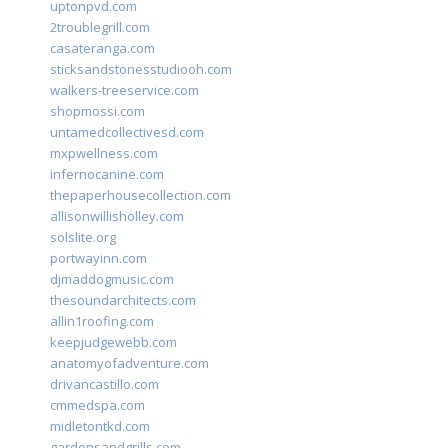
uptonpvd.com
2troublegrill.com
casateranga.com
sticksandstonesstudiooh.com
walkers-treeservice.com
shopmossi.com
untamedcollectivesd.com
mxpwellness.com
infernocanine.com
thepaperhousecollection.com
allisonwillisholley.com
solslite.org
portwayinn.com
djmaddogmusic.com
thesoundarchitects.com
allin1roofing.com
keepjudgewebb.com
anatomyofadventure.com
drivancastillo.com
cmmedspa.com
midletontkd.com
gardensandgrills.com