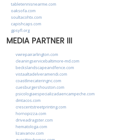
tabletennisnearme.com
oaksofa.com
soultacohtx.com
capishcaps.com
gpsyfl.org
MEDIA PARTNER III
vwrepairarlington.com
cleaningservicebaltimore-md.com
beckslandscapeandfence.com
vistaaltadelveramendi.com
coastlinecateringnc.com
cuesburgershouston.com
psicologiaespecializadaencampeche.com
dmtacos.com
crescentstreetprinting.com
hornopizza.com
driveadragster.com
hematologa.com
lizaivanov.com
guesttinyhomes.com