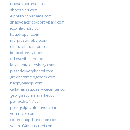
unavozparadios.com
shoes-vert.com
elbotanicopanama.com
shadyoaksrockportrvpark.com
jccoinlaundry.com
kautorepair.com
marjaeswinebar.com
elmazatlanclinton.com
ideacoffeenyc.com
odieschillicothe.com
lacantinitagalesburg.com
pizzadeliverybristol.com
greenstarsmogcheck.com
happypawspl.com
callahansautoservicecenter.com
georgiascornermarket.com
perfectfit24-7.com
portugalprivatedriver.com
von-racer.com
coffeeshopcharleston.com
salon104mainstreet.com