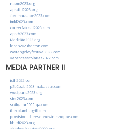
napm2023.org
apsdfd2023.org
forumausape2023.com
imkl2023.com
careerfaircsd2023.com
apsth2023.com
MedItRio2023.org
lcicon2023boston.com
waitangidayfestival2022.com
vacancesscolaires2022.com
MEDIA PARTNER II
isth2022.com
p2b2pabi2023-makassar.com
wocfparis2023.org
sinc2023.com
scdlqatar2022-qa.com
thecolumbiagrill.com
provisionscheeseandwineshoppe.com
khedi2023.org
akademikgeriatri2023.org