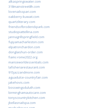
alkaspringswater.com
318mainstreet8h.com
lovenailsspari.com
oakberry-kuwait.com
quartzliterary.com
friendsofbroderickpark.com
studiopiattellina.com
jannagrillspringfield.com
fujiyamacharleston.com
elpatronchardon.com
donglaishun-order.com
fiamc-rome2022.org
mariceworldessentials.com
lafisheriarestaurant.com
915jazzandmore.com
aguadulce-countryfair.com
jakehovis.com
bosswingsduluth.com
birminghamautocare.com
tonyscountrykitchen.com
jbellasnailspa.com
mychaihouse.com