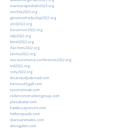
marmarapediatri2023.org
emchie2023.org
girisimselradyoloji2022.org
utcd2022.org
biosensor2022.org
ialp2022.org
klivet2022.org
ifac-hms2022.org
taoms2022.org
iias-euromena-conference2022.org
ivd2022.org
csity2022.org
ibsarstudyabroad.com
bennusehgall.com
tsecincinnati.com
roderconstructiongroup.com
plazabatai.com
hawkscayresort.com
hellonquads.com
diarioanimales.com
decogaleri.com