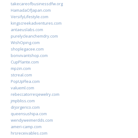
takecareofbusinessdfw.org
HamadaOfJapan.com
VersifyLifestyle.com
kingscreekadventures.com
antaeuslabs.com
purelycleanchemdry.com
WishOping.com
shoplegacee.com
bonvivantshop.com
CupPlante.com
mpzin.com
stcreal.com
PopUpFlea.com
valueml.com
rebeccatorresjewelry.com
jmpbliss.com
drjorgerico.com
queensushipa.com
wendyweimerdds.com
ameri-camp.com
hrsreceivables.com