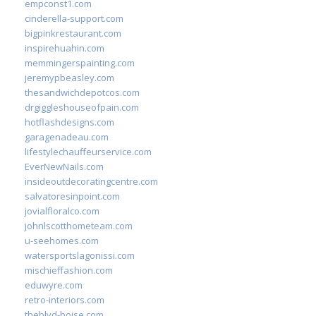
empconst1.com
cinderella-support.com
bigpinkrestaurant.com
inspirehuahin.com
memmingerspainting.com
jeremypbeasley.com
thesandwichdepotcos.com
drgiggleshouseofpain.com
hotflashdesigns.com
garagenadeau.com
lifestylechauffeurservice.com
EverNewNails.com
insideoutdecoratingcentre.com
salvatoresinpoint.com
jovialfloralco.com
johnlscotthometeam.com
u-seehomes.com
watersportslagonissi.com
mischieffashion.com
eduwyre.com
retro-interiors.com
theblvd-boise.com