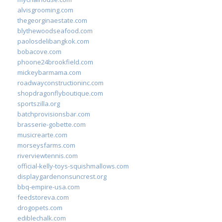
alvisgrooming.com
thegeorginaestate.com
blythewoodseafood.com
paolosdelibangkok.com
bobacove.com
phoone24brookfield.com
mickeybarmama.com
roadwayconstructioninc.com
shopdragonflyboutique.com
sportszilla.org
batchprovisionsbar.com
brasserie-gobette.com
musicrearte.com
morseysfarms.com
riverviewtennis.com
official-kelly-toys-squishmallows.com
displaygardenonsuncrest.org
bbq-empire-usa.com
feedstoreva.com
drogopets.com
ediblechalk.com