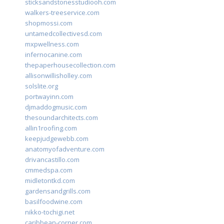
sticksandstonesstudiooh.com
walkers-treeservice.com
shopmossi.com
untamedcollectivesd.com
mxpwellness.com
infernocanine.com
thepaperhousecollection.com
allisonwillisholley.com
solslite.org
portwayinn.com
djmaddogmusic.com
thesoundarchitects.com
allin1roofing.com
keepjudgewebb.com
anatomyofadventure.com
drivancastillo.com
cmmedspa.com
midletontkd.com
gardensandgrills.com
basilfoodwine.com
nikko-tochigi.net
caribbean-corner.com