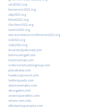
utcd2022.org
biosensor2022.org
ialp2022.org
klivet2022.org
ifac-hms2022.org
taoms2022.org
iias-euromena-conference2022.org
ivd2022.org
csity2022.org
ibsarstudyabroad.com
bennusehgall.com
tsecincinnati.com
roderconstructiongroup.com
plazabatai.com
hawkscayresort.com
hellonquads.com
diarioanimales.com
decogaleri.com
unavozparadios.com
shoes-vert.com
elbotanicopanama.com