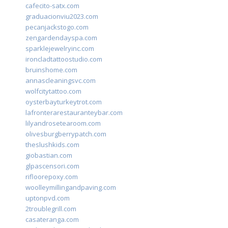
cafecito-satx.com
graduacionviu2023.com
pecanjackstogo.com
zengardendayspa.com
sparklejewelryinc.com
ironcladtattoostudio.com
bruinshome.com
annascleaningsvc.com
wolfcitytattoo.com
oysterbayturkeytrot.com
lafronterarestauranteybar.com
lilyandrosetearoom.com
olivesburgberrypatch.com
theslushkids.com
giobastian.com
glpascensori.com
rifloorepoxy.com
woolleymillingandpaving.com
uptonpvd.com
2troublegrill.com
casateranga.com