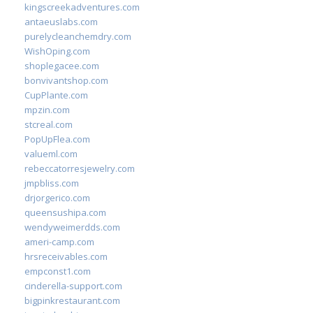
kingscreekadventures.com
antaeuslabs.com
purelycleanchemdry.com
WishOping.com
shoplegacee.com
bonvivantshop.com
CupPlante.com
mpzin.com
stcreal.com
PopUpFlea.com
valueml.com
rebeccatorresjewelry.com
jmpbliss.com
drjorgerico.com
queensushipa.com
wendyweimerdds.com
ameri-camp.com
hrsreceivables.com
empconst1.com
cinderella-support.com
bigpinkrestaurant.com