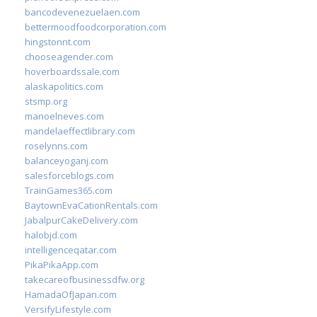
bancodevenezuelaen.com
bettermoodfoodcorporation.com
hingstonnt.com
chooseagender.com
hoverboardssale.com
alaskapolitics.com
stsmp.org
manoelneves.com
mandelaeffectlibrary.com
roselynns.com
balanceyoganj.com
salesforceblogs.com
TrainGames365.com
BaytownEvaCationRentals.com
JabalpurCakeDelivery.com
halobjd.com
intelligenceqatar.com
PikaPikaApp.com
takecareofbusinessdfw.org
HamadaOfJapan.com
VersifyLifestyle.com