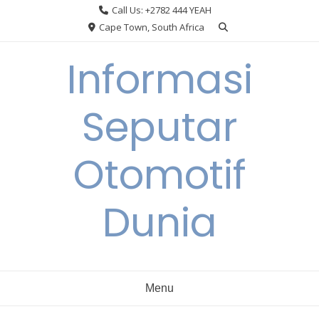
Skip
Call Us: +2782 444 YEAH
to
Cape Town, South Africa
content
Informasi
Seputar
Otomotif
Dunia
Menu