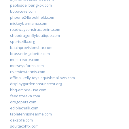
paolosdelibangkok.com
bobacove.com
phoone24brookfield.com
mickeybarmama.com
roadwayconstructioninc.com
shopdragonflyboutique.com
sportszilla.org
batchprovisionsbar.com
brasserie-gobette.com
musicrearte.com
morseysfarms.com
riverviewtennis.com
official-kelly-toys-squishmallows.com
displaygardenonsuncrest.org
bbq-empire-usa.com
feedstoreva.com
drogopets.com
ediblechalk.com
tabletennisnearme.com
oaksofa.com
soultacohtx.com