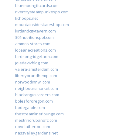
bluemoongiftcards.com
rivercitysteampunkexpo.com
kchoops.net
mountainsideskateshop.com
kirtlandcitytavern.com
301nutritionspot.com
ammos-stores.com
loceanecreations.com
birdsongridgefarm.com
joiedevivblog.com
valera-amsterdam.com
libertybrandhemp.com
norwoodinnwi.com
neighboursmarket.com
blackanguscareers.com
bolesfororegon.com
bodega-ole.com
thestreamlinerlounge.com
mestrinorubanofc.com
novelatherton.com
nassvalleygardens.net