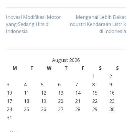
Post
Inovasi Modifikasi Motor
Mengenal Lebih Dekat
yang Sedang Hits di
Industri Kendaraan Listrik
Indonesia
di Indonesia
navigation
August 2026
M
T
W
T
F
S
S
1
2
3
4
5
6
7
8
9
10
11
12
13
14
15
16
17
18
19
20
21
22
23
24
25
26
27
28
29
30
31