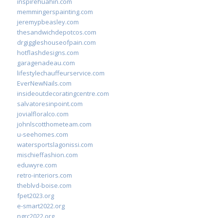
inspirehuahin.com
memmingerspainting.com
jeremypbeasley.com
thesandwichdepotcos.com
drgiggleshouseofpain.com
hotflashdesigns.com
garagenadeau.com
lifestylechauffeurservice.com
EverNewNails.com
insideoutdecoratingcentre.com
salvatoresinpoint.com
jovialfloralco.com
johnlscotthometeam.com
u-seehomes.com
watersportslagonissi.com
mischieffashion.com
eduwyre.com
retro-interiors.com
theblvd-boise.com
fpet2023.org
e-smart2022.org
ngrc2022.org