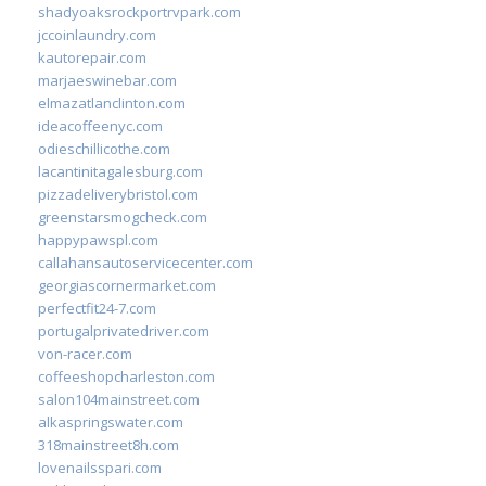
shadyoaksrockportrvpark.com
jccoinlaundry.com
kautorepair.com
marjaeswinebar.com
elmazatlanclinton.com
ideacoffeenyc.com
odieschillicothe.com
lacantinitagalesburg.com
pizzadeliverybristol.com
greenstarsmogcheck.com
happypawspl.com
callahansautoservicecenter.com
georgiascornermarket.com
perfectfit24-7.com
portugalprivatedriver.com
von-racer.com
coffeeshopcharleston.com
salon104mainstreet.com
alkaspringswater.com
318mainstreet8h.com
lovenailsspari.com