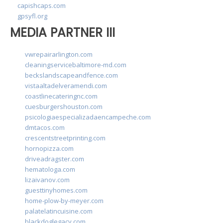
capishcaps.com
gpsyfl.org
MEDIA PARTNER III
vwrepairarlington.com
cleaningservicebaltimore-md.com
beckslandscapeandfence.com
vistaaltadelveramendi.com
coastlinecateringnc.com
cuesburgershouston.com
psicologiaespecializadaencampeche.com
dmtacos.com
crescentstreetprinting.com
hornopizza.com
driveadragster.com
hematologa.com
lizaivanov.com
guesttinyhomes.com
home-plow-by-meyer.com
palatelatincuisine.com
blackdoglegacy.com