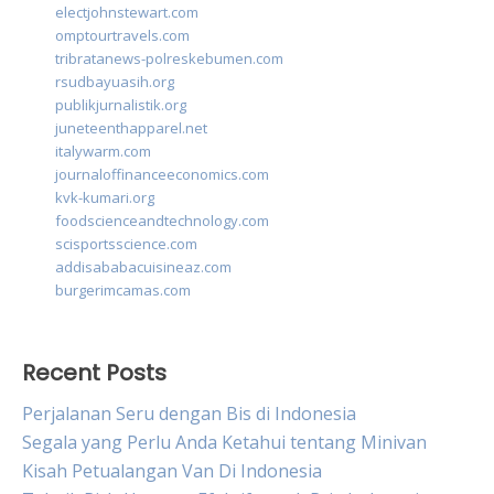
electjohnstewart.com
omptourtravels.com
tribratanews-polreskebumen.com
rsudbayuasih.org
publikjurnalistik.org
juneteenthapparel.net
italywarm.com
journaloffinanceeconomics.com
kvk-kumari.org
foodscienceandtechnology.com
scisportsscience.com
addisababacuisineaz.com
burgerimcamas.com
Recent Posts
Perjalanan Seru dengan Bis di Indonesia
Segala yang Perlu Anda Ketahui tentang Minivan
Kisah Petualangan Van Di Indonesia