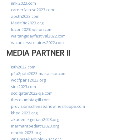
imkl2023.com
careerfaircsd2023.com
apsth2023.com
MedItRio2023.org
lcicon2023boston.com
waitangidayfestival2022.com
vacancesscolaires2022.com
MEDIA PARTNER II
isth2022.com
p2b2pabi2023-makassar.com
wocfparis2023.org
sinc2023.com
scdlqatar2022-qa.com
thecolumbiagrill.com
provisionscheeseandwineshoppe.com
khedi2023.org
akademikgeriatri2023.org
marmarapediatri2023.org
emchie2023.org
girisimselradyoloji2022.org