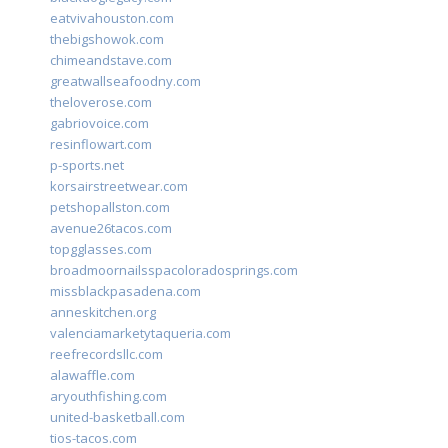
eatvivahouston.com
thebigshowok.com
chimeandstave.com
greatwallseafoodny.com
theloverose.com
gabriovoice.com
resinflowart.com
p-sports.net
korsairstreetwear.com
petshopallston.com
avenue26tacos.com
topgglasses.com
broadmoornailsspacoloradosprings.com
missblackpasadena.com
anneskitchen.org
valenciamarketytaqueria.com
reefrecordsllc.com
alawaffle.com
aryouthfishing.com
united-basketball.com
tios-tacos.com