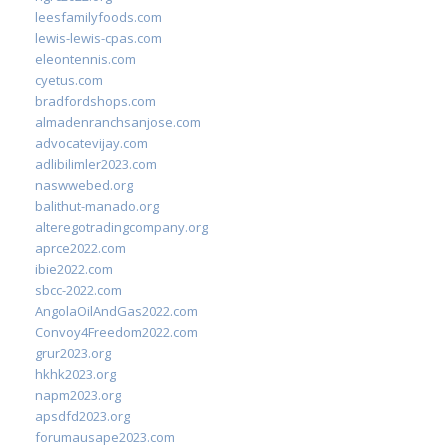
leesfamilyfoods.com
lewis-lewis-cpas.com
eleontennis.com
cyetus.com
bradfordshops.com
almadenranchsanjose.com
advocatevijay.com
adlibilimler2023.com
naswwebed.org
balithut-manado.org
alteregotradingcompany.org
aprce2022.com
ibie2022.com
sbcc-2022.com
AngolaOilAndGas2022.com
Convoy4Freedom2022.com
grur2023.org
hkhk2023.org
napm2023.org
apsdfd2023.org
forumausape2023.com