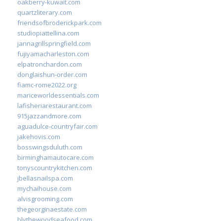
oakberry-kuwait.com
quartzliterary.com
friendsofbroderickpark.com
studiopiattellina.com
jannagrillspringfield.com
fujiyamacharleston.com
elpatronchardon.com
donglaishun-order.com
fiamc-rome2022.org
mariceworldessentials.com
lafisheriarestaurant.com
915jazzandmore.com
aguadulce-countryfair.com
jakehovis.com
bosswingsduluth.com
birminghamautocare.com
tonyscountrykitchen.com
jbellasnailspa.com
mychaihouse.com
alvisgrooming.com
thegeorginaestate.com
blythewoodseafood.com