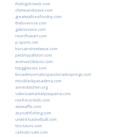
thebigshowok.com
chimeandstave.com
greatwallseafoodny.com
theloverose.com
gabriovoice.com
resinflowart.com
p-sports.net
korsairstreetwear.com
petshopallston.com
avenue26tacos.com
topgglasses.com
broadmoornailsspacoloradosprings.com
missblackpasadena.com
anneskitchen.org
valenciamarketytaqueria.com
reefrecordsllc.com
alawaffle.com
aryouthfishing.com
united-basketball.com
tios-tacos.com
cafecito-satx.com