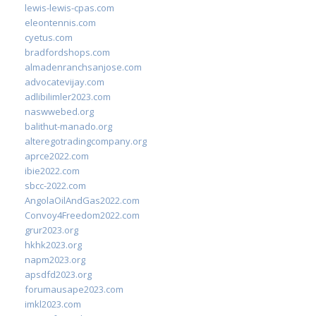
lewis-lewis-cpas.com
eleontennis.com
cyetus.com
bradfordshops.com
almadenranchsanjose.com
advocatevijay.com
adlibilimler2023.com
naswwebed.org
balithut-manado.org
alteregotradingcompany.org
aprce2022.com
ibie2022.com
sbcc-2022.com
AngolaOilAndGas2022.com
Convoy4Freedom2022.com
grur2023.org
hkhk2023.org
napm2023.org
apsdfd2023.org
forumausape2023.com
imkl2023.com