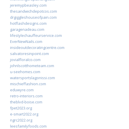
jeremypbeasley.com
thesandwichdepotcos.com
drgiggleshouseofpain.com
hotflashdesigns.com
garagenadeau.com
lifestylechauffeurservice.com
EverNewNails.com
insideoutdecoratingcentre.com
salvatoresinpoint.com
jovialfloralco.com
johnlscotthometeam.com
u-seehomes.com
watersportslagonissi.com
mischieffashion.com
eduwyre.com
retro-interiors.com
theblvd-boise.com
fpet2023.org
e-smart2022.org
ngrc2022.org
leesfamilyfoods.com