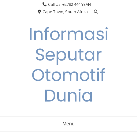
Skip
Call Us: +2782 444 YEAH
to
Cape Town, South Africa
content
Informasi
Seputar
Otomotif
Dunia
Menu