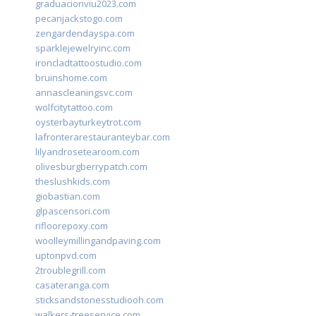
graduacionviu2023.com
pecanjackstogo.com
zengardendayspa.com
sparklejewelryinc.com
ironcladtattoostudio.com
bruinshome.com
annascleaningsvc.com
wolfcitytattoo.com
oysterbayturkeytrot.com
lafronterarestauranteybar.com
lilyandrosetearoom.com
olivesburgberrypatch.com
theslushkids.com
giobastian.com
glpascensori.com
rifloorepoxy.com
woolleymillingandpaving.com
uptonpvd.com
2troublegrill.com
casateranga.com
sticksandstonesstudiooh.com
walkers-treeservice.com