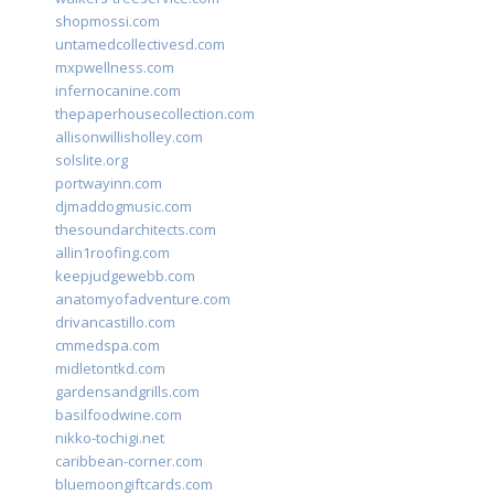
shopmossi.com
untamedcollectivesd.com
mxpwellness.com
infernocanine.com
thepaperhousecollection.com
allisonwillisholley.com
solslite.org
portwayinn.com
djmaddogmusic.com
thesoundarchitects.com
allin1roofing.com
keepjudgewebb.com
anatomyofadventure.com
drivancastillo.com
cmmedspa.com
midletontkd.com
gardensandgrills.com
basilfoodwine.com
nikko-tochigi.net
caribbean-corner.com
bluemoongiftcards.com