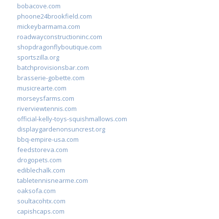
bobacove.com
phoone24brookfield.com
mickeybarmama.com
roadwayconstructioninc.com
shopdragonflyboutique.com
sportszilla.org
batchprovisionsbar.com
brasserie-gobette.com
musicrearte.com
morseysfarms.com
riverviewtennis.com
official-kelly-toys-squishmallows.com
displaygardenonsuncrest.org
bbq-empire-usa.com
feedstoreva.com
drogopets.com
ediblechalk.com
tabletennisnearme.com
oaksofa.com
soultacohtx.com
capishcaps.com