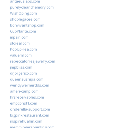
antaeuslabs.com
purelycleanchemdry.com
WishOping.com
shoplegacee.com
bonvivantshop.com
CupPlante.com
mpzin.com
stcreal.com
PopUpFlea.com
valueml.com
rebeccatorresjewelry.com
jmpbliss.com
drjorgerico.com
queensushipa.com
wendyweimerdds.com
ameri-camp.com
hrsreceivables.com
empconst1.com
cinderella-support.com
bigpinkrestaurant.com
inspirehuahin.com
memmingerspainting.com