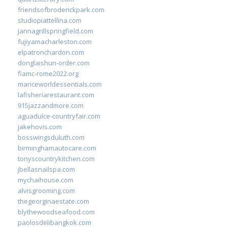
friendsofbroderickpark.com
studiopiattellina.com
jannagrillspringfield.com
fujiyamacharleston.com
elpatronchardon.com
donglaishun-order.com
fiamc-rome2022.org
mariceworldessentials.com
lafisheriarestaurant.com
915jazzandmore.com
aguadulce-countryfair.com
jakehovis.com
bosswingsduluth.com
birminghamautocare.com
tonyscountrykitchen.com
jbellasnailspa.com
mychaihouse.com
alvisgrooming.com
thegeorginaestate.com
blythewoodseafood.com
paolosdelibangkok.com