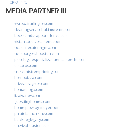
gpsyfl.org
MEDIA PARTNER III
vwrepairarlington.com
cleaningservicebaltimore-md.com
beckslandscapeandfence.com
vistaaltadelveramendi.com
coastlinecateringnc.com
cuesburgershouston.com
psicologiaespecializadaencampeche.com
dmtacos.com
crescentstreetprinting.com
hornopizza.com
driveadragster.com
hematologa.com
lizaivanov.com
guesttinyhomes.com
home-plow-by-meyer.com
palatelatincuisine.com
blackdoglegacy.com
eatvivahouston.com