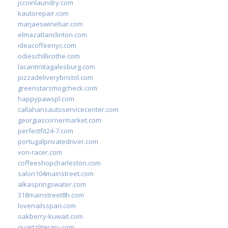
jccoinlaundry.com
kautorepair.com
marjaeswinebar.com
elmazatlanclinton.com
ideacoffeenyc.com
odieschillicothe.com
lacantinitagalesburg.com
pizzadeliverybristol.com
greenstarsmogcheck.com
happypawspl.com
callahansautoservicecenter.com
georgiascornermarket.com
perfectfit24-7.com
portugalprivatedriver.com
von-racer.com
coffeeshopcharleston.com
salon104mainstreet.com
alkaspringswater.com
318mainstreet8h.com
lovenailsspari.com
oakberry-kuwait.com
quartzliterary.com