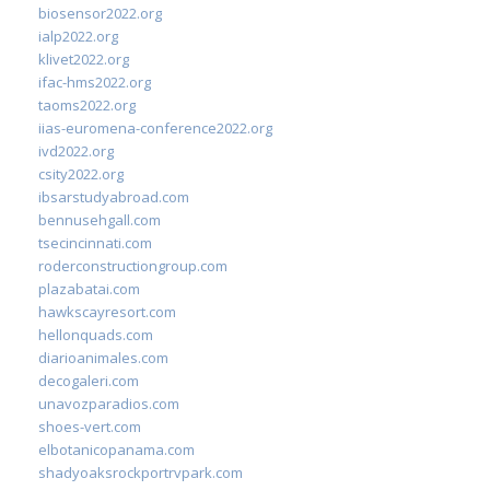
biosensor2022.org
ialp2022.org
klivet2022.org
ifac-hms2022.org
taoms2022.org
iias-euromena-conference2022.org
ivd2022.org
csity2022.org
ibsarstudyabroad.com
bennusehgall.com
tsecincinnati.com
roderconstructiongroup.com
plazabatai.com
hawkscayresort.com
hellonquads.com
diarioanimales.com
decogaleri.com
unavozparadios.com
shoes-vert.com
elbotanicopanama.com
shadyoaksrockportrvpark.com