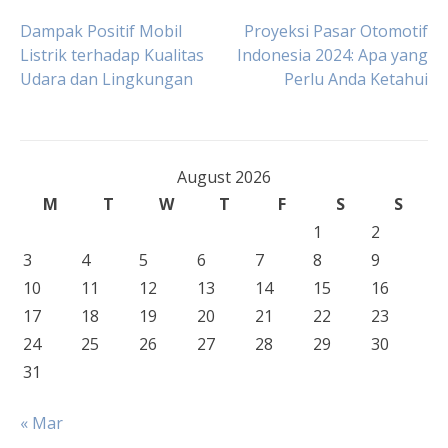
Post
Dampak Positif Mobil
Proyeksi Pasar Otomotif
Listrik terhadap Kualitas
Indonesia 2024: Apa yang
Udara dan Lingkungan
Perlu Anda Ketahui
navigation
August 2026
M
T
W
T
F
S
S
1
2
3
4
5
6
7
8
9
10
11
12
13
14
15
16
17
18
19
20
21
22
23
24
25
26
27
28
29
30
31
« Mar