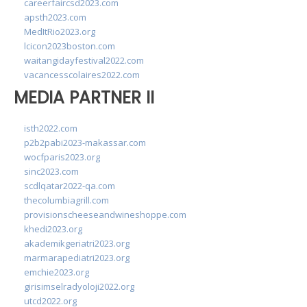
careerfaircsd2023.com
apsth2023.com
MedItRio2023.org
lcicon2023boston.com
waitangidayfestival2022.com
vacancesscolaires2022.com
MEDIA PARTNER II
isth2022.com
p2b2pabi2023-makassar.com
wocfparis2023.org
sinc2023.com
scdlqatar2022-qa.com
thecolumbiagrill.com
provisionscheeseandwineshoppe.com
khedi2023.org
akademikgeriatri2023.org
marmarapediatri2023.org
emchie2023.org
girisimselradyoloji2022.org
utcd2022.org