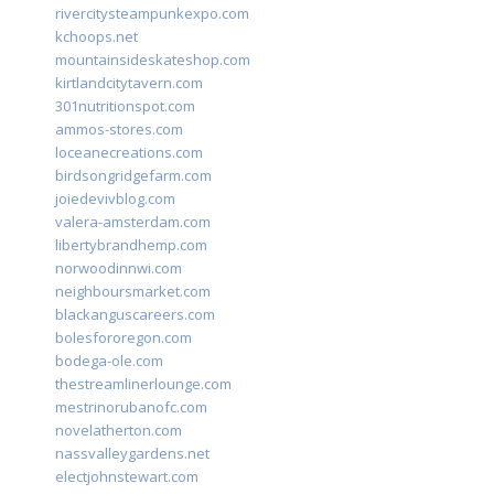
rivercitysteampunkexpo.com
kchoops.net
mountainsideskateshop.com
kirtlandcitytavern.com
301nutritionspot.com
ammos-stores.com
loceanecreations.com
birdsongridgefarm.com
joiedevivblog.com
valera-amsterdam.com
libertybrandhemp.com
norwoodinnwi.com
neighboursmarket.com
blackanguscareers.com
bolesfororegon.com
bodega-ole.com
thestreamlinerlounge.com
mestrinorubanofc.com
novelatherton.com
nassvalleygardens.net
electjohnstewart.com