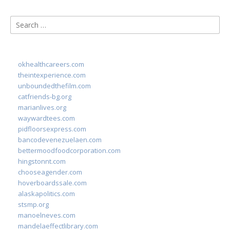
Search
for:
okhealthcareers.com
theintexperience.com
unboundedthefilm.com
catfriends-bg.org
marianlives.org
waywardtees.com
pidfloorsexpress.com
bancodevenezuelaen.com
bettermoodfoodcorporation.com
hingstonnt.com
chooseagender.com
hoverboardssale.com
alaskapolitics.com
stsmp.org
manoelneves.com
mandelaeffectlibrary.com