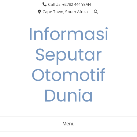
Skip
Call Us: +2782 444 YEAH
to
Cape Town, South Africa
content
Informasi
Seputar
Otomotif
Dunia
Menu