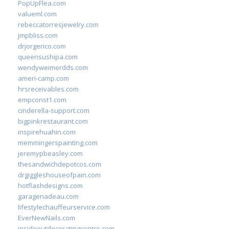
PopUpFlea.com
valueml.com
rebeccatorresjewelry.com
jmpbliss.com
drjorgerico.com
queensushipa.com
wendyweimerdds.com
ameri-camp.com
hrsreceivables.com
empconst1.com
cinderella-support.com
bigpinkrestaurant.com
inspirehuahin.com
memmingerspainting.com
jeremypbeasley.com
thesandwichdepotcos.com
drgiggleshouseofpain.com
hotflashdesigns.com
garagenadeau.com
lifestylechauffeurservice.com
EverNewNails.com
insideoutdecoratingcentre.com