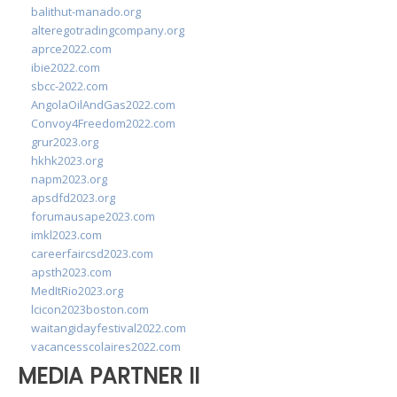
balithut-manado.org
alteregotradingcompany.org
aprce2022.com
ibie2022.com
sbcc-2022.com
AngolaOilAndGas2022.com
Convoy4Freedom2022.com
grur2023.org
hkhk2023.org
napm2023.org
apsdfd2023.org
forumausape2023.com
imkl2023.com
careerfaircsd2023.com
apsth2023.com
MedItRio2023.org
lcicon2023boston.com
waitangidayfestival2022.com
vacancesscolaires2022.com
MEDIA PARTNER II