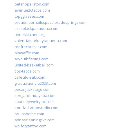
petshopallston.com
avenue26tacos.com
topgglasses.com
broadmoornailsspacoloradosprings.com
missblackpasadena.com
anneskitchen.org
valenciamarketytaqueria.com
reefrecordsllc.com
alawaffle.com
aryouthfishing.com
united-basketball.com
tios-tacos.com
cafecito-satx.com
graduacionviu2023.com
pecanjackstogo.com
zengardendayspa.com
sparklejewelryinc.com
ironcladtattoostudio.com
bruinshome.com
annascleaningsvc.com
wolfcitytattoo.com