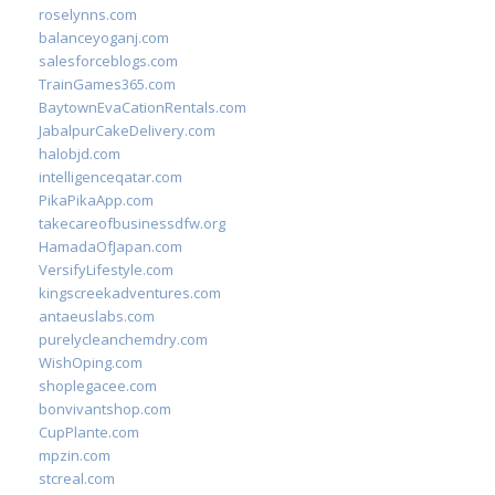
roselynns.com
balanceyoganj.com
salesforceblogs.com
TrainGames365.com
BaytownEvaCationRentals.com
JabalpurCakeDelivery.com
halobjd.com
intelligenceqatar.com
PikaPikaApp.com
takecareofbusinessdfw.org
HamadaOfJapan.com
VersifyLifestyle.com
kingscreekadventures.com
antaeuslabs.com
purelycleanchemdry.com
WishOping.com
shoplegacee.com
bonvivantshop.com
CupPlante.com
mpzin.com
stcreal.com