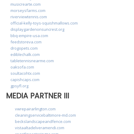
musicrearte.com
morseysfarms.com
riverviewtennis.com
official-kelly-toys-squishmallows.com
displaygardenonsuncrest.org
bbq-empire-usa.com
feedstoreva.com
drogopets.com
ediblechalk.com
tabletennisnearme.com
oaksofa.com
soultacohtx.com
capishcaps.com
gpsyfl.org
MEDIA PARTNER III
vwrepairarlington.com
cleaningservicebaltimore-md.com
beckslandscapeandfence.com
vistaaltadelveramendi.com