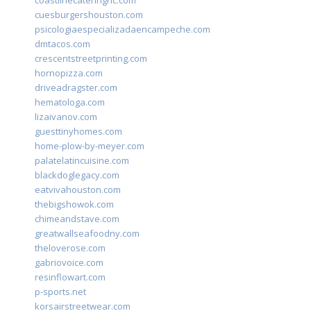
coastlinecateringnc.com
cuesburgershouston.com
psicologiaespecializadaencampeche.com
dmtacos.com
crescentstreetprinting.com
hornopizza.com
driveadragster.com
hematologa.com
lizaivanov.com
guesttinyhomes.com
home-plow-by-meyer.com
palatelatincuisine.com
blackdoglegacy.com
eatvivahouston.com
thebigshowok.com
chimeandstave.com
greatwallseafoodny.com
theloverose.com
gabriovoice.com
resinflowart.com
p-sports.net
korsairstreetwear.com