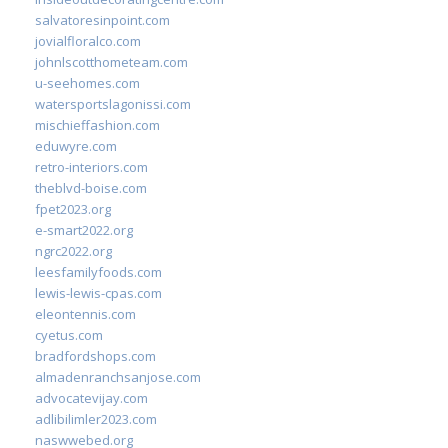
salvatoresinpoint.com
jovialfloralco.com
johnlscotthometeam.com
u-seehomes.com
watersportslagonissi.com
mischieffashion.com
eduwyre.com
retro-interiors.com
theblvd-boise.com
fpet2023.org
e-smart2022.org
ngrc2022.org
leesfamilyfoods.com
lewis-lewis-cpas.com
eleontennis.com
cyetus.com
bradfordshops.com
almadenranchsanjose.com
advocatevijay.com
adlibilimler2023.com
naswwebed.org