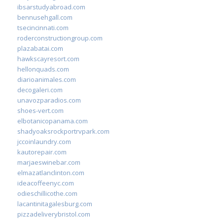
ibsarstudyabroad.com
bennusehgall.com
tsecincinnati.com
roderconstructiongroup.com
plazabatai.com
hawkscayresort.com
hellonquads.com
diarioanimales.com
decogaleri.com
unavozparadios.com
shoes-vert.com
elbotanicopanama.com
shadyoaksrockportrvpark.com
jccoinlaundry.com
kautorepair.com
marjaeswinebar.com
elmazatlanclinton.com
ideacoffeenyc.com
odieschillicothe.com
lacantinitagalesburg.com
pizzadeliverybristol.com