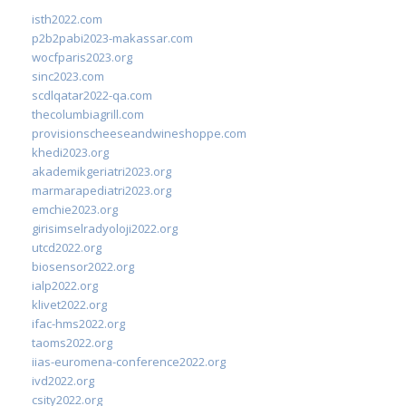
isth2022.com
p2b2pabi2023-makassar.com
wocfparis2023.org
sinc2023.com
scdlqatar2022-qa.com
thecolumbiagrill.com
provisionscheeseandwineshoppe.com
khedi2023.org
akademikgeriatri2023.org
marmarapediatri2023.org
emchie2023.org
girisimselradyoloji2022.org
utcd2022.org
biosensor2022.org
ialp2022.org
klivet2022.org
ifac-hms2022.org
taoms2022.org
iias-euromena-conference2022.org
ivd2022.org
csity2022.org