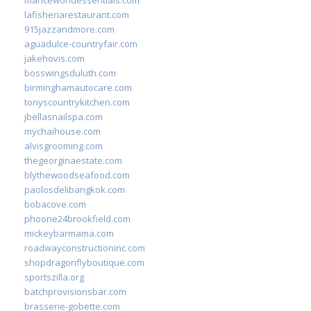
lafisheriarestaurant.com
915jazzandmore.com
aguadulce-countryfair.com
jakehovis.com
bosswingsduluth.com
birminghamautocare.com
tonyscountrykitchen.com
jbellasnailspa.com
mychaihouse.com
alvisgrooming.com
thegeorginaestate.com
blythewoodseafood.com
paolosdelibangkok.com
bobacove.com
phoone24brookfield.com
mickeybarmama.com
roadwayconstructioninc.com
shopdragonflyboutique.com
sportszilla.org
batchprovisionsbar.com
brasserie-gobette.com