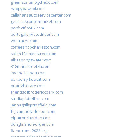
greenstarsmogcheck.com
happypawspl.com
callahansautoservicecenter.com
georgiascornermarket.com
perfectfit24-7.com
portugalprivatedriver.com
von-racer.com
coffeeshopcharleston.com
salon104mainstreet.com
alkaspringswater.com
318mainstreet8h.com
lovenailsspari.com
oakberry-kuwait.com
quartzliterary.com
friendsofbroderickpark.com
studiopiattellina.com
jannagrillspringfield.com
fujiyamacharleston.com
elpatronchardon.com
donglaishun-order.com
fiamc-rome2022.org
mariceworldessentials.com