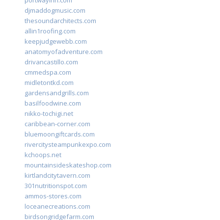
portwayinn.com
djmaddogmusic.com
thesoundarchitects.com
allin1roofing.com
keepjudgewebb.com
anatomyofadventure.com
drivancastillo.com
cmmedspa.com
midletontkd.com
gardensandgrills.com
basilfoodwine.com
nikko-tochigi.net
caribbean-corner.com
bluemoongiftcards.com
rivercitysteampunkexpo.com
kchoops.net
mountainsideskateshop.com
kirtlandcitytavern.com
301nutritionspot.com
ammos-stores.com
loceanecreations.com
birdsongridgefarm.com