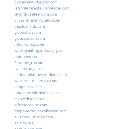
oysterbayturkeytrot.com
lafronterarestauranteybar.com
lilyandrosetearoom.com
olivesburgberrypatch.com
theslushkids.com
giobastian.com
glpascensori.com
rifloorepoxy.com
woolleymillingandpaving.com
uptonpvd.com
2troublegrill.com
casateranga.com
sticksandstonesstudiooh.com
walkers-treeservice.com
shopmossi.com
untamedcollectivesd.com
mxpwellness.com
infernocanine.com
thepaperhousecollection.com
allisonwillisholley.com
solslite.org