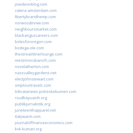
joiedevivblog.com
valera-amsterdam.com
libertybrandhemp.com
norwoodinnwi.com
neighboursmarket.com
blackanguscareers.com
bolesfororegon.com
bodega-ole.com
thestreamlinerlounge.com
mestrinorubanofc.com
novelatherton.com
nassvalleygardens.net
electjohnstewart.com
omptourtravels.com
tribratanews-polreskebumen.com
rsudbayuasih.org
publikjurnalistik.org
juneteenthapparel.net
italywarm.com
journaloffinanceeconomics.com
kvk-kumari.org