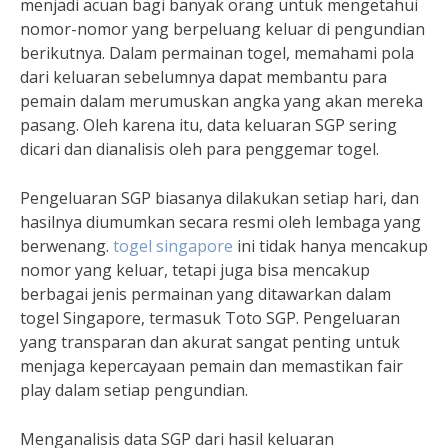
menjadi acuan bagi banyak orang untuk mengetahui
nomor-nomor yang berpeluang keluar di pengundian
berikutnya. Dalam permainan togel, memahami pola
dari keluaran sebelumnya dapat membantu para
pemain dalam merumuskan angka yang akan mereka
pasang. Oleh karena itu, data keluaran SGP sering
dicari dan dianalisis oleh para penggemar togel.
Pengeluaran SGP biasanya dilakukan setiap hari, dan
hasilnya diumumkan secara resmi oleh lembaga yang
berwenang.
togel singapore
ini tidak hanya mencakup
nomor yang keluar, tetapi juga bisa mencakup
berbagai jenis permainan yang ditawarkan dalam
togel Singapore, termasuk Toto SGP. Pengeluaran
yang transparan dan akurat sangat penting untuk
menjaga kepercayaan pemain dan memastikan fair
play dalam setiap pengundian.
Menganalisis data SGP dari hasil keluaran