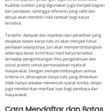
Kualitas sumber yang digunakan juga menjadi bagian
dari penilaian, sehingga referensi yang valid dan
aktual akan memberi nilai tambah bagi karya
tersebut.
Terakhir, dampak dan implikasi dari penelitian yang
disajikan dalam karya tulis ini akan menjadi fokus
penilaian selanjutnya. Juri akan mempertimbangkan
seberapa besar kontribusi hasil karya tersebut
terhadap pengembangan ilmu pengetahuan dan
solusi praktis untuk permasalahan nyata di
masyarakat. Dengan mempertimbangkan semua
kriteria ini, diharapkan karya tulis yang dihasilkan
tidak hanya sekadar memenuhi syarat lomba, tetapi
juga memberikan manfaat luas bagi pembaca dan
masyarakat.
Cara Mendaftar dan Batas