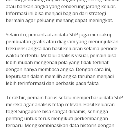
atau bahkan angka yang cenderung jarang keluar.
Informasi ini bisa menjadi bagian dari strategi
bermain agar peluang menang dapat meningkat.
Selain itu, pemanfaatan data SGP juga mencakup
pembuatan grafik atau diagram yang menunjukkan
frekuensi angka dan hasil keluaran selama periode
waktu tertentu. Melalui analisis visual, pemain bisa
lebih mudah mengenali pola yang tidak terlihat
dengan hanya membaca angka. Dengan cara ini,
keputusan dalam memilih angka taruhan menjadi
lebih terinformasi dan berbasis pada fakta.
Terakhir, pemain harus selalu memperbarui data SGP
mereka agar analisis tetap relevan. Hasil keluaran
togel Singapore bisa sangat dinamis, sehingga
penting untuk terus mengikuti perkembangan
terbaru. Mengkombinasikan data historis dengan