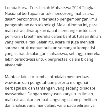
Lomba Karya Tulis Ilmiah Mahasiswa 2024 Tingkat
Nasional bertujuan untuk mendorong mahasiswa
dalam berkontribusi terhadap pengembangan ilmu
pengetahuan dan teknologi. Melalui lomba ini, para
mahasiswa diharapkan dapat menuangkan ide dan
pemikiran kreatif mereka dalam bentuk tulisan ilmiah
yang berkualitas. Selain itu, acara ini juga menjadi
sarana untuk menumbuhkan semangat kompetisi
yang sehat di kalangan mahasiswa, sehingga mereka
lebih termotivasi untuk berprestasi dalam bidang
akademik.
Manfaat lain dari lomba ini adalah memperluas
wawasan dan pengetahuan peserta mengenai
berbagai isu dan tantangan yang sedang dihadapi
masyarakat. Dengan menyusun karya tulis ilmiah,
mahasiswa akan terlibat langsung dalam penelitian
dan analisis yang mendalam, yang pada gilirannya