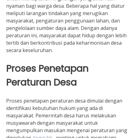
nyaman bagi warga desa. Beberapa hal yang diatur
meliputi larangan tindakan yang merugikan
masyarakat, pengaturan penggunaan lahan, dan
pengelolaan sumber daya alam. Dengan adanya
peraturan ini, masyarakat dapat hidup dengan lebih
tertib dan berkontribusi pada keharmonisan desa
secara keseluruhan.
Proses Penetapan
Peraturan Desa
Proses penetapan peraturan desa dimulai dengan
identifikasi kebutuhan hukum yang ada di
masyarakat. Pemerintah desa harus melakukan
musyawarah dengan masyarakat untuk
mengumpulkan masukan mengenai peraturan yang
diperlukan.
togel hk
, penting untuk memahami