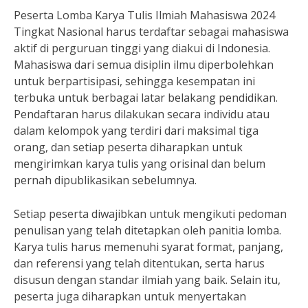
Peserta Lomba Karya Tulis Ilmiah Mahasiswa 2024
Tingkat Nasional harus terdaftar sebagai mahasiswa
aktif di perguruan tinggi yang diakui di Indonesia.
Mahasiswa dari semua disiplin ilmu diperbolehkan
untuk berpartisipasi, sehingga kesempatan ini
terbuka untuk berbagai latar belakang pendidikan.
Pendaftaran harus dilakukan secara individu atau
dalam kelompok yang terdiri dari maksimal tiga
orang, dan setiap peserta diharapkan untuk
mengirimkan karya tulis yang orisinal dan belum
pernah dipublikasikan sebelumnya.
Setiap peserta diwajibkan untuk mengikuti pedoman
penulisan yang telah ditetapkan oleh panitia lomba.
Karya tulis harus memenuhi syarat format, panjang,
dan referensi yang telah ditentukan, serta harus
disusun dengan standar ilmiah yang baik. Selain itu,
peserta juga diharapkan untuk menyertakan