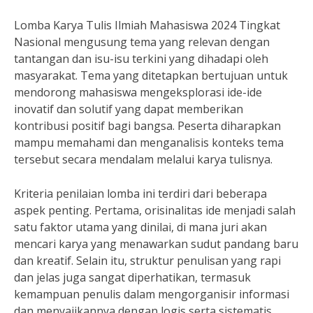
Lomba Karya Tulis Ilmiah Mahasiswa 2024 Tingkat
Nasional mengusung tema yang relevan dengan
tantangan dan isu-isu terkini yang dihadapi oleh
masyarakat. Tema yang ditetapkan bertujuan untuk
mendorong mahasiswa mengeksplorasi ide-ide
inovatif dan solutif yang dapat memberikan
kontribusi positif bagi bangsa. Peserta diharapkan
mampu memahami dan menganalisis konteks tema
tersebut secara mendalam melalui karya tulisnya.
Kriteria penilaian lomba ini terdiri dari beberapa
aspek penting. Pertama, orisinalitas ide menjadi salah
satu faktor utama yang dinilai, di mana juri akan
mencari karya yang menawarkan sudut pandang baru
dan kreatif. Selain itu, struktur penulisan yang rapi
dan jelas juga sangat diperhatikan, termasuk
kemampuan penulis dalam mengorganisir informasi
dan menyajikannya dengan logis serta sistematis.