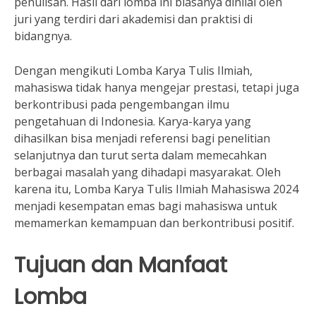
penulisan. Hasil dari lomba ini biasanya dinilai oleh
juri yang terdiri dari akademisi dan praktisi di
bidangnya.
Dengan mengikuti Lomba Karya Tulis Ilmiah,
mahasiswa tidak hanya mengejar prestasi, tetapi juga
berkontribusi pada pengembangan ilmu
pengetahuan di Indonesia. Karya-karya yang
dihasilkan bisa menjadi referensi bagi penelitian
selanjutnya dan turut serta dalam memecahkan
berbagai masalah yang dihadapi masyarakat. Oleh
karena itu, Lomba Karya Tulis Ilmiah Mahasiswa 2024
menjadi kesempatan emas bagi mahasiswa untuk
memamerkan kemampuan dan berkontribusi positif.
Tujuan dan Manfaat
Lomba