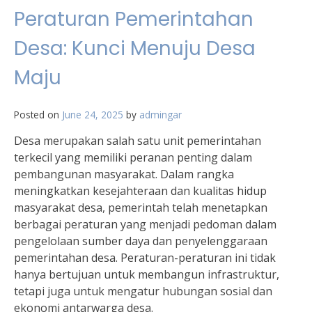
Peraturan Pemerintahan
Desa: Kunci Menuju Desa
Maju
Posted on
June 24, 2025
by
admingar
Desa merupakan salah satu unit pemerintahan
terkecil yang memiliki peranan penting dalam
pembangunan masyarakat. Dalam rangka
meningkatkan kesejahteraan dan kualitas hidup
masyarakat desa, pemerintah telah menetapkan
berbagai peraturan yang menjadi pedoman dalam
pengelolaan sumber daya dan penyelenggaraan
pemerintahan desa. Peraturan-peraturan ini tidak
hanya bertujuan untuk membangun infrastruktur,
tetapi juga untuk mengatur hubungan sosial dan
ekonomi antarwarga desa.