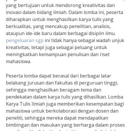
yang bertujuan untuk mendorong kreativitas dan
inovasi dalam bidang ilmiah. Dalam lomba ini, peserta
diharapkan untuk menghasilkan karya tulis yang
berkualitas, yang mencakup penelitian, analisis,
ataupun ide-ide baru dalam berbagai disiplin ilmu.
pengeluaran sgp
ini tidak hanya sebagai wadah unjuk
kreativitas, tetapi juga sebagai peluang untuk
meningkatkan kemampuan penulisan dan riset
mahasiswa.
Peserta lomba dapat berasal dari berbagai latar
belakang jurusan dan fakultas di perguruan tinggi,
sehingga menghasilkan beragam tema dan
pendekatan dalam karya tulis yang dihasilkan. Lomba
Karya Tulis Ilmiah juga memberikan kesempatan bagi
mahasiswa untuk berkolaborasi dengan dosen dan
peneliti, sehingga mereka dapat mendapatkan
bimbingan dan masukan yang berharga dalam proses