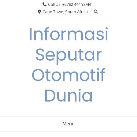
Skip
Call Us: +2782 444 YEAH
to
Cape Town, South Africa
content
Informasi
Seputar
Otomotif
Dunia
Menu