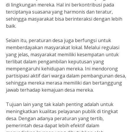
di lingkungan mereka. Hal ini berkontribusi pada
terciptanya suasana yang harmonis dan teratur,
sehingga masyarakat bisa berinteraksi dengan lebih
baik.
Selain itu, peraturan desa juga berfungsi untuk
memberdayakan masyarakat lokal. Melalui regulasi
yang jelas, masyarakat memiliki kesempatan untuk
terlibat dalam pengambilan keputusan yang
mempengaruhi kehidupan mereka. Ini mendorong
partisipasi aktif dari warga dalam pembangunan desa,
sehingga mereka merasa memiliki dan bertanggung
jawab terhadap kemajuan desa mereka.
Tujuan lain yang tak kalah penting adalah untuk
meningkatkan kualitas pelayanan publik di tingkat
desa. Dengan adanya peraturan yang tertib,
pemerintah desa dapat lebih efektif dalam