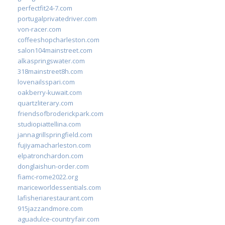
perfectfit24-7.com
portugalprivatedriver.com
von-racer.com
coffeeshopcharleston.com
salon104mainstreet.com
alkaspringswater.com
318mainstreet8h.com
lovenailsspari.com
oakberry-kuwait.com
quartzliterary.com
friendsofbroderickpark.com
studiopiattellina.com
jannagrillspringfield.com
fujiyamacharleston.com
elpatronchardon.com
donglaishun-order.com
fiamc-rome2022.org
mariceworldessentials.com
lafisheriarestaurant.com
915jazzandmore.com
aguadulce-countryfair.com