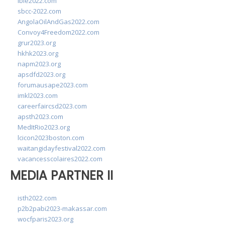
ibie2022.com
sbcc-2022.com
AngolaOilAndGas2022.com
Convoy4Freedom2022.com
grur2023.org
hkhk2023.org
napm2023.org
apsdfd2023.org
forumausape2023.com
imkl2023.com
careerfaircsd2023.com
apsth2023.com
MedItRio2023.org
lcicon2023boston.com
waitangidayfestival2022.com
vacancesscolaires2022.com
MEDIA PARTNER II
isth2022.com
p2b2pabi2023-makassar.com
wocfparis2023.org