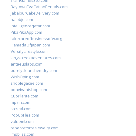
TrainGames365.com
BaytownEvaCationRentals.com
JabalpurCakeDelivery.com
halobjd.com
intelligenceqatar.com
PikaPikaApp.com
takecareofbusinessdfw.org
HamadaOfJapan.com
VersifyLifestyle.com
kingscreekadventures.com
antaeuslabs.com
purelycleanchemdry.com
WishOping.com
shoplegacee.com
bonvivantshop.com
CupPlante.com
mpzin.com
stcreal.com
PopUpFlea.com
valueml.com
rebeccatorresjewelry.com
jmpbliss.com