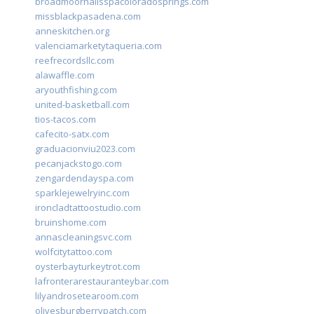
broadmoornailsspacoloradosprings.com
missblackpasadena.com
anneskitchen.org
valenciamarketytaqueria.com
reefrecordsllc.com
alawaffle.com
aryouthfishing.com
united-basketball.com
tios-tacos.com
cafecito-satx.com
graduacionviu2023.com
pecanjackstogo.com
zengardendayspa.com
sparklejewelryinc.com
ironcladtattoostudio.com
bruinshome.com
annascleaningsvc.com
wolfcitytattoo.com
oysterbayturkeytrot.com
lafronterarestauranteybar.com
lilyandrosetearoom.com
olivesburgberrypatch.com