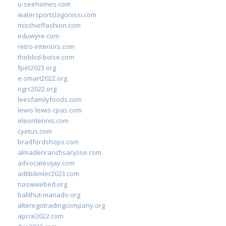
u-seehomes.com
watersportslagonissi.com
mischieffashion.com
eduwyre.com
retro-interiors.com
theblvd-boise.com
fpet2023.org
e-smart2022.org
ngrc2022.org
leesfamilyfoods.com
lewis-lewis-cpas.com
eleontennis.com
cyetus.com
bradfordshops.com
almadenranchsanjose.com
advocatevijay.com
adlibilimler2023.com
naswwebed.org
balithut-manado.org
alteregotradingcompany.org
aprce2022.com