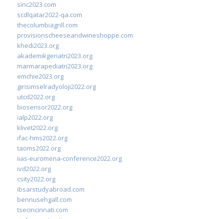
sinc2023.com
scdlqatar2022-qa.com
thecolumbiagrill.com
provisionscheeseandwineshoppe.com
khedi2023.org
akademikgeriatri2023.org
marmarapediatri2023.org
emchie2023.org
girisimselradyoloji2022.org
utcd2022.org
biosensor2022.org
ialp2022.org
klivet2022.org
ifac-hms2022.org
taoms2022.org
iias-euromena-conference2022.org
ivd2022.org
csity2022.org
ibsarstudyabroad.com
bennusehgall.com
tsecincinnati.com