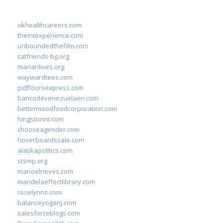
okhealthcareers.com
theintexperience.com
unboundedthefilm.com
catfriends-bg.org
marianlives.org
waywardtees.com
pidfloorsexpress.com
bancodevenezuelaen.com
bettermoodfoodcorporation.com
hingstonnt.com
chooseagender.com
hoverboardssale.com
alaskapolitics.com
stsmp.org
manoelneves.com
mandelaeffectlibrary.com
roselynns.com
balanceyoganj.com
salesforceblogs.com