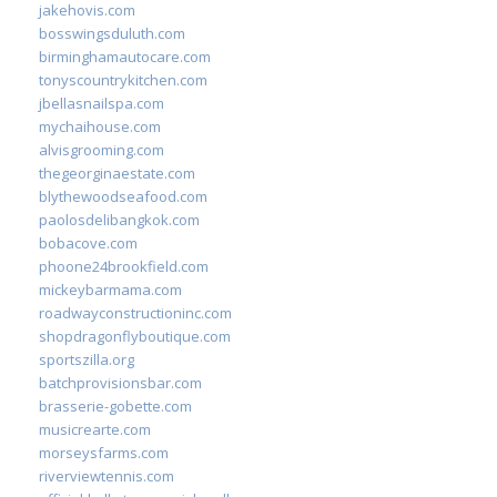
jakehovis.com
bosswingsduluth.com
birminghamautocare.com
tonyscountrykitchen.com
jbellasnailspa.com
mychaihouse.com
alvisgrooming.com
thegeorginaestate.com
blythewoodseafood.com
paolosdelibangkok.com
bobacove.com
phoone24brookfield.com
mickeybarmama.com
roadwayconstructioninc.com
shopdragonflyboutique.com
sportszilla.org
batchprovisionsbar.com
brasserie-gobette.com
musicrearte.com
morseysfarms.com
riverviewtennis.com