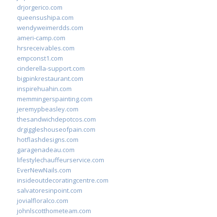
drjorgerico.com
queensushipa.com
wendyweimerdds.com
ameri-camp.com
hrsreceivables.com
empconst1.com
cinderella-support.com
bigpinkrestaurant.com
inspirehuahin.com
memmingerspainting.com
jeremypbeasley.com
thesandwichdepotcos.com
drgiggleshouseofpain.com
hotflashdesigns.com
garagenadeau.com
lifestylechauffeurservice.com
EverNewNails.com
insideoutdecoratingcentre.com
salvatoresinpoint.com
jovialfloralco.com
johnlscotthometeam.com