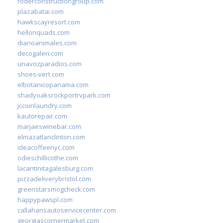
roderconstructiongroup.com
plazabatai.com
hawkscayresort.com
hellonquads.com
diarioanimales.com
decogaleri.com
unavozparadios.com
shoes-vert.com
elbotanicopanama.com
shadyoaksrockportrvpark.com
jccoinlaundry.com
kautorepair.com
marjaeswinebar.com
elmazatlanclinton.com
ideacoffeenyc.com
odieschillicothe.com
lacantinitagalesburg.com
pizzadeliverybristol.com
greenstarsmogcheck.com
happypawspl.com
callahansautoservicecenter.com
georgiascornermarket.com