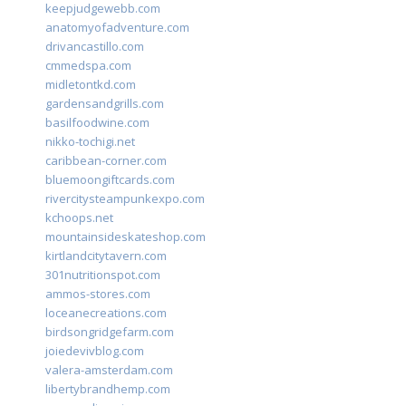
keepjudgewebb.com
anatomyofadventure.com
drivancastillo.com
cmmedspa.com
midletontkd.com
gardensandgrills.com
basilfoodwine.com
nikko-tochigi.net
caribbean-corner.com
bluemoongiftcards.com
rivercitysteampunkexpo.com
kchoops.net
mountainsideskateshop.com
kirtlandcitytavern.com
301nutritionspot.com
ammos-stores.com
loceanecreations.com
birdsongridgefarm.com
joiedevivblog.com
valera-amsterdam.com
libertybrandhemp.com