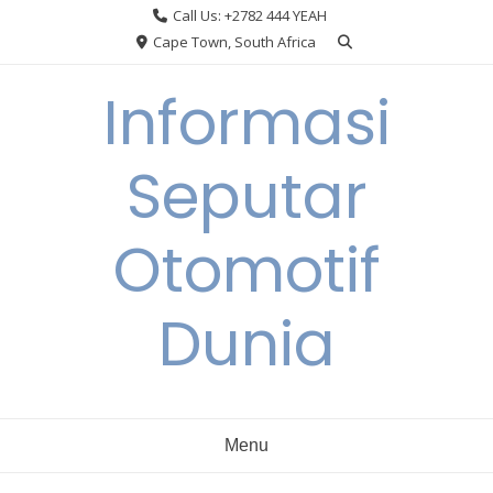
Skip
Call Us: +2782 444 YEAH
to
Cape Town, South Africa
content
Informasi
Seputar
Otomotif
Dunia
Menu