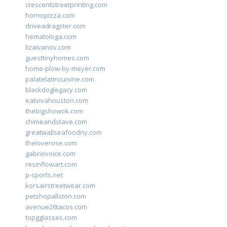
crescentstreetprinting.com
hornopizza.com
driveadragster.com
hematologa.com
lizaivanov.com
guesttinyhomes.com
home-plow-by-meyer.com
palatelatincuisine.com
blackdoglegacy.com
eatvivahouston.com
thebigshowok.com
chimeandstave.com
greatwallseafoodny.com
theloverose.com
gabriovoice.com
resinflowart.com
p-sports.net
korsairstreetwear.com
petshopallston.com
avenue26tacos.com
topgglasses.com