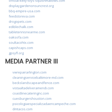
official-kelly-toys-squishmallows.com
displaygardenonsuncrest.org
bbq-empire-usa.com
feedstoreva.com
drogopets.com
ediblechalk.com
tabletennisnearme.com
oaksofa.com
soultacohtx.com
capishcaps.com
gpsyfl.org
MEDIA PARTNER III
vwrepairarlington.com
cleaningservicebaltimore-md.com
beckslandscapeandfence.com
vistaaltadelveramendi.com
coastlinecateringnc.com
cuesburgershouston.com
psicologiaespecializadaencampeche.com
dmtacos.com