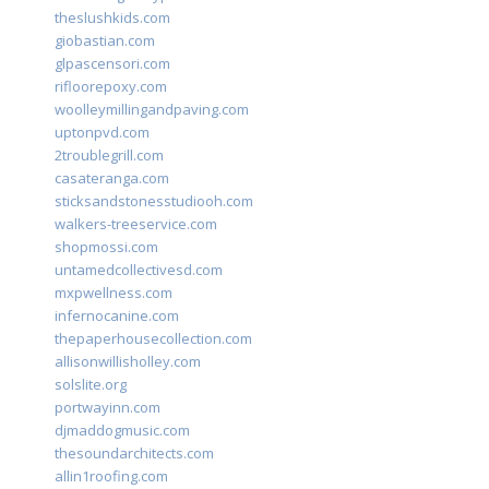
theslushkids.com
giobastian.com
glpascensori.com
rifloorepoxy.com
woolleymillingandpaving.com
uptonpvd.com
2troublegrill.com
casateranga.com
sticksandstonesstudiooh.com
walkers-treeservice.com
shopmossi.com
untamedcollectivesd.com
mxpwellness.com
infernocanine.com
thepaperhousecollection.com
allisonwillisholley.com
solslite.org
portwayinn.com
djmaddogmusic.com
thesoundarchitects.com
allin1roofing.com