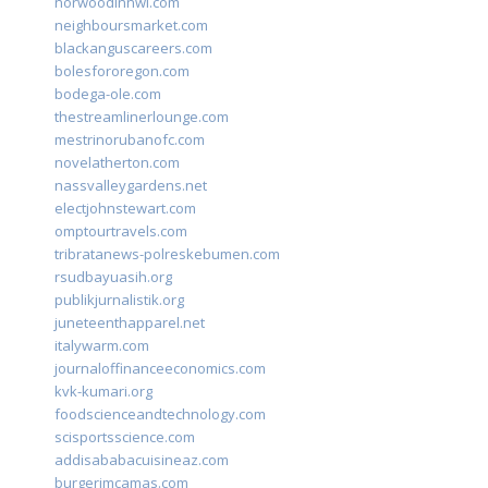
norwoodinnwi.com
neighboursmarket.com
blackanguscareers.com
bolesfororegon.com
bodega-ole.com
thestreamlinerlounge.com
mestrinorubanofc.com
novelatherton.com
nassvalleygardens.net
electjohnstewart.com
omptourtravels.com
tribratanews-polreskebumen.com
rsudbayuasih.org
publikjurnalistik.org
juneteenthapparel.net
italywarm.com
journaloffinanceeconomics.com
kvk-kumari.org
foodscienceandtechnology.com
scisportsscience.com
addisababacuisineaz.com
burgerimcamas.com