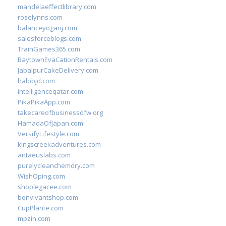
mandelaeffectlibrary.com
roselynns.com
balanceyoganj.com
salesforceblogs.com
TrainGames365.com
BaytownEvaCationRentals.com
JabalpurCakeDelivery.com
halobjd.com
intelligenceqatar.com
PikaPikaApp.com
takecareofbusinessdfw.org
HamadaOfJapan.com
VersifyLifestyle.com
kingscreekadventures.com
antaeuslabs.com
purelycleanchemdry.com
WishOping.com
shoplegacee.com
bonvivantshop.com
CupPlante.com
mpzin.com