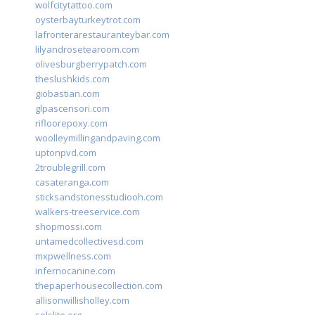
wolfcitytattoo.com
oysterbayturkeytrot.com
lafronterarestauranteybar.com
lilyandrosetearoom.com
olivesburgberrypatch.com
theslushkids.com
giobastian.com
glpascensori.com
rifloorepoxy.com
woolleymillingandpaving.com
uptonpvd.com
2troublegrill.com
casateranga.com
sticksandstonesstudiooh.com
walkers-treeservice.com
shopmossi.com
untamedcollectivesd.com
mxpwellness.com
infernocanine.com
thepaperhousecollection.com
allisonwillisholley.com