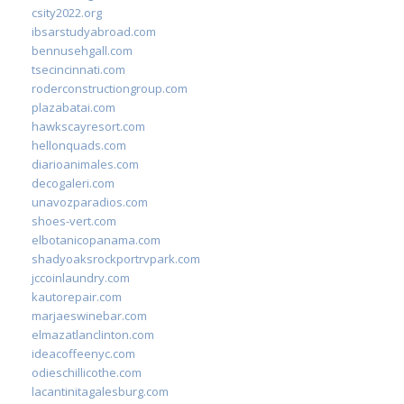
csity2022.org
ibsarstudyabroad.com
bennusehgall.com
tsecincinnati.com
roderconstructiongroup.com
plazabatai.com
hawkscayresort.com
hellonquads.com
diarioanimales.com
decogaleri.com
unavozparadios.com
shoes-vert.com
elbotanicopanama.com
shadyoaksrockportrvpark.com
jccoinlaundry.com
kautorepair.com
marjaeswinebar.com
elmazatlanclinton.com
ideacoffeenyc.com
odieschillicothe.com
lacantinitagalesburg.com