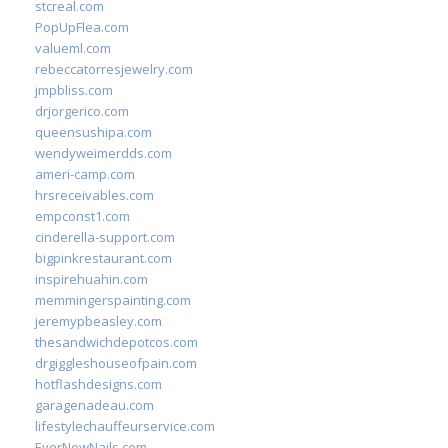
stcreal.com
PopUpFlea.com
valueml.com
rebeccatorresjewelry.com
jmpbliss.com
drjorgerico.com
queensushipa.com
wendyweimerdds.com
ameri-camp.com
hrsreceivables.com
empconst1.com
cinderella-support.com
bigpinkrestaurant.com
inspirehuahin.com
memmingerspainting.com
jeremypbeasley.com
thesandwichdepotcos.com
drgiggleshouseofpain.com
hotflashdesigns.com
garagenadeau.com
lifestylechauffeurservice.com
EverNewNails.com