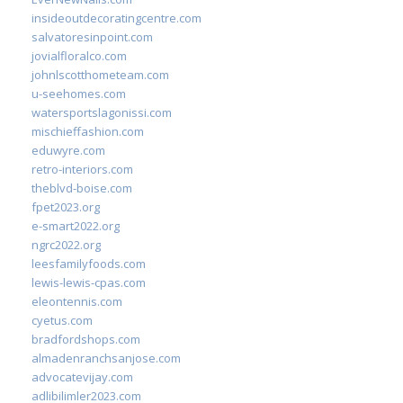
insideoutdecoratingcentre.com
salvatoresinpoint.com
jovialfloralco.com
johnlscotthometeam.com
u-seehomes.com
watersportslagonissi.com
mischieffashion.com
eduwyre.com
retro-interiors.com
theblvd-boise.com
fpet2023.org
e-smart2022.org
ngrc2022.org
leesfamilyfoods.com
lewis-lewis-cpas.com
eleontennis.com
cyetus.com
bradfordshops.com
almadenranchsanjose.com
advocatevijay.com
adlibilimler2023.com