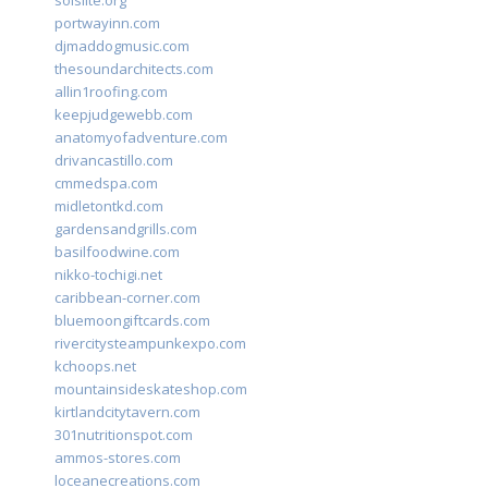
solslite.org
portwayinn.com
djmaddogmusic.com
thesoundarchitects.com
allin1roofing.com
keepjudgewebb.com
anatomyofadventure.com
drivancastillo.com
cmmedspa.com
midletontkd.com
gardensandgrills.com
basilfoodwine.com
nikko-tochigi.net
caribbean-corner.com
bluemoongiftcards.com
rivercitysteampunkexpo.com
kchoops.net
mountainsideskateshop.com
kirtlandcitytavern.com
301nutritionspot.com
ammos-stores.com
loceanecreations.com