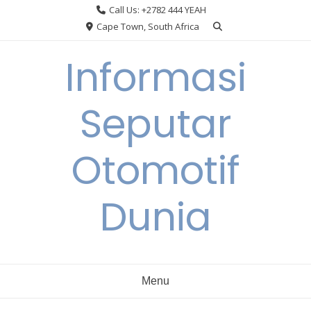
Skip
Call Us: +2782 444 YEAH
to
Cape Town, South Africa
content
Informasi
Seputar
Otomotif
Dunia
Menu