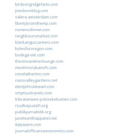
birdsongridgefarm.com
joiedevivblog.com
valera-amsterdam.com
libertybrandhemp.com
norwoodinnwi.com
neighboursmarket.com
blackanguscareers.com
bolesfororegon.com
bodega-ole.com
thestreamlinerlounge.com
mestrinorubanofc.com
novelatherton.com
nassvalleygardens.net
electjohnstewart.com
omptourtravels.com
tribratanews-polreskebumen.com
rsudbayuasih.org
publikjurnalistik.org
juneteenthapparel.net
italywarm.com
journaloffinanceeconomics.com