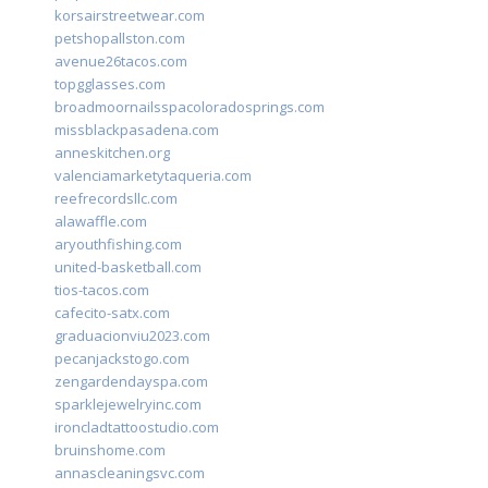
korsairstreetwear.com
petshopallston.com
avenue26tacos.com
topgglasses.com
broadmoornailsspacoloradosprings.com
missblackpasadena.com
anneskitchen.org
valenciamarketytaqueria.com
reefrecordsllc.com
alawaffle.com
aryouthfishing.com
united-basketball.com
tios-tacos.com
cafecito-satx.com
graduacionviu2023.com
pecanjackstogo.com
zengardendayspa.com
sparklejewelryinc.com
ironcladtattoostudio.com
bruinshome.com
annascleaningsvc.com