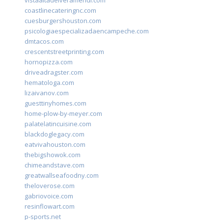
vistaaltadelveramendi.com
coastlinecateringnc.com
cuesburgershouston.com
psicologiaespecializadaencampeche.com
dmtacos.com
crescentstreetprinting.com
hornopizza.com
driveadragster.com
hematologa.com
lizaivanov.com
guesttinyhomes.com
home-plow-by-meyer.com
palatelatincuisine.com
blackdoglegacy.com
eatvivahouston.com
thebigshowok.com
chimeandstave.com
greatwallseafoodny.com
theloverose.com
gabriovoice.com
resinflowart.com
p-sports.net