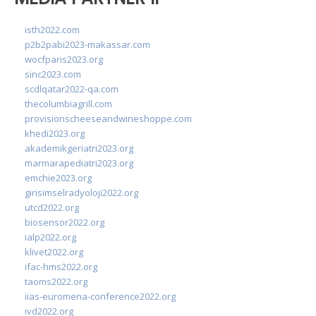
isth2022.com
p2b2pabi2023-makassar.com
wocfparis2023.org
sinc2023.com
scdlqatar2022-qa.com
thecolumbiagrill.com
provisionscheeseandwineshoppe.com
khedi2023.org
akademikgeriatri2023.org
marmarapediatri2023.org
emchie2023.org
girisimselradyoloji2022.org
utcd2022.org
biosensor2022.org
ialp2022.org
klivet2022.org
ifac-hms2022.org
taoms2022.org
iias-euromena-conference2022.org
ivd2022.org