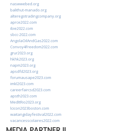
naswwebed.org
balithut-manado.org
alteregotradingcompany.org
aprce2022.com
ibie2022.com
sbcc-2022.com
AngolaOilAndGas2022.com
Convoy4Freedom2022.com
grur2023.org
hkhk2023.org
napm2023.org
apsdfd2023.org
forumausape2023.com
imkl2023.com
careerfaircsd2023.com
apsth2023.com
MedItRio2023.org
lcicon2023boston.com
waitangidayfestival2022.com
vacancesscolaires2022.com
MEDIA PARTNER II