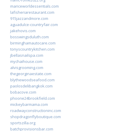
mariceworldessentials.com
lafisheriarestaurant.com
915jazzandmore.com
aguadulce-countryfair.com
jakehovis.com
bosswingsduluth.com
birminghamautocare.com
tonyscountrykitchen.com
jbellasnailspa.com
mychaihouse.com
alvisgrooming.com
thegeorginaestate.com
blythewoodseafood.com
paolosdelibangkok.com
bobacove.com
phoone24brookfield.com
mickeybarmama.com
roadwayconstructioninc.com
shopdragonflyboutique.com
sportszilla.org
batchprovisionsbar.com