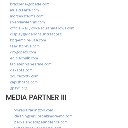
brasserie-gobette.com
musicrearte.com
morseysfarms.com
riverviewtennis.com
official-kelly-toys-squishmallows.com
displaygardenonsuncrest.org
bbq-empire-usa.com
feedstoreva.com
drogopets.com
ediblechalk.com
tabletennisnearme.com
oaksofa.com
soultacohtx.com
capishcaps.com
gpsyfl.org
MEDIA PARTNER III
vwrepairarlington.com
cleaningservicebaltimore-md.com
beckslandscapeandfence.com