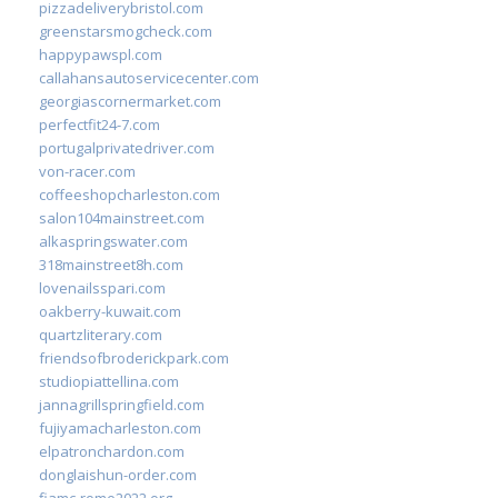
pizzadeliverybristol.com
greenstarsmogcheck.com
happypawspl.com
callahansautoservicecenter.com
georgiascornermarket.com
perfectfit24-7.com
portugalprivatedriver.com
von-racer.com
coffeeshopcharleston.com
salon104mainstreet.com
alkaspringswater.com
318mainstreet8h.com
lovenailsspari.com
oakberry-kuwait.com
quartzliterary.com
friendsofbroderickpark.com
studiopiattellina.com
jannagrillspringfield.com
fujiyamacharleston.com
elpatronchardon.com
donglaishun-order.com
fiamc-rome2022.org