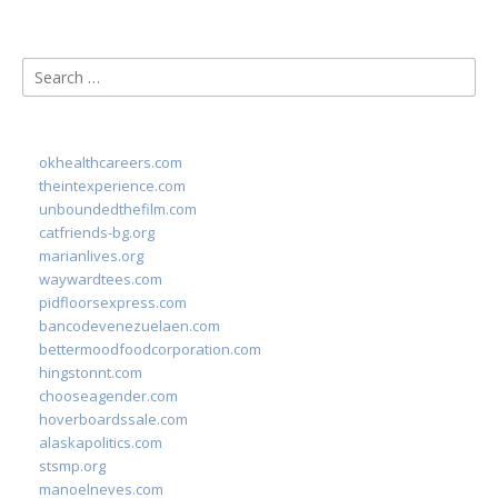
Search
for:
okhealthcareers.com
theintexperience.com
unboundedthefilm.com
catfriends-bg.org
marianlives.org
waywardtees.com
pidfloorsexpress.com
bancodevenezuelaen.com
bettermoodfoodcorporation.com
hingstonnt.com
chooseagender.com
hoverboardssale.com
alaskapolitics.com
stsmp.org
manoelneves.com