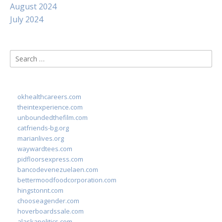
August 2024
July 2024
Search
for:
okhealthcareers.com
theintexperience.com
unboundedthefilm.com
catfriends-bg.org
marianlives.org
waywardtees.com
pidfloorsexpress.com
bancodevenezuelaen.com
bettermoodfoodcorporation.com
hingstonnt.com
chooseagender.com
hoverboardssale.com
alaskapolitics.com