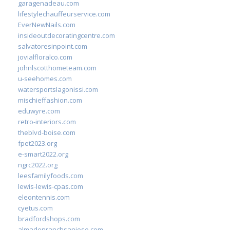
garagenadeau.com
lifestylechauffeurservice.com
EverNewNails.com
insideoutdecoratingcentre.com
salvatoresinpoint.com
jovialfloralco.com
johnlscotthometeam.com
u-seehomes.com
watersportslagonissi.com
mischieffashion.com
eduwyre.com
retro-interiors.com
theblvd-boise.com
fpet2023.org
e-smart2022.org
ngrc2022.org
leesfamilyfoods.com
lewis-lewis-cpas.com
eleontennis.com
cyetus.com
bradfordshops.com
almadenranchsanjose.com