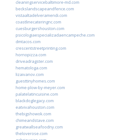
cleaningservicebaltimore-md.com
beckslandscapeandfence.com
vistaaltadelveramendi.com
coastlinecateringnc.com
cuesburgershouston.com
psicologiaespecializadaencampeche.com
dmtacos.com
crescentstreetprinting.com
hornopizza.com
driveadragster.com
hematologa.com
lizaivanov.com
guesttinyhomes.com
home-plow-by-meyer.com
palatelatincuisine.com
blackdoglegacy.com
eatvivahouston.com
thebigshowok.com
chimeandstave.com
greatwallseafoodny.com
theloverose.com