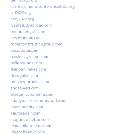
iias-euromena-conference2022.org
ivd2022.org
csity2022.org
ibsarstudyabroad.com
bennusehgall.com
tsecincinnati.com
roderconstructiongroup.com
plazabatai.com
hawkscayresort.com
hellonquads.com
diarioanimales.com
decogaleri.com
unavozparadios.com
shoes-vert.com
elbotanicopanama.com
shadyoaksrockportrvpark.com
jccoinlaundry.com
kautorepair.com
marjaeswinebar.com
elmazatlanclinton.com
ideacoffeenyc.com