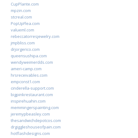
CupPlante.com
mpzin.com
stcreal.com
PopUpFlea.com
valueml.com
rebeccatorresjewelry.com
jmpbliss.com
drjorgerico.com
queensushipa.com
wendyweimerdds.com
ameri-camp.com
hrsreceivables.com
empconst1.com
cinderella-support.com
bigpinkrestaurant.com
inspirehuahin.com
memmingerspainting.com
jeremypbeasley.com
thesandwichdepotcos.com
drgiggleshouseofpain.com
hotflashdesigns.com