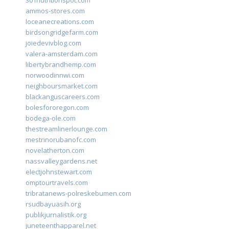
301nutritionspot.com
ammos-stores.com
loceanecreations.com
birdsongridgefarm.com
joiedevivblog.com
valera-amsterdam.com
libertybrandhemp.com
norwoodinnwi.com
neighboursmarket.com
blackanguscareers.com
bolesfororegon.com
bodega-ole.com
thestreamlinerlounge.com
mestrinorubanofc.com
novelatherton.com
nassvalleygardens.net
electjohnstewart.com
omptourtravels.com
tribratanews-polreskebumen.com
rsudbayuasih.org
publikjurnalistik.org
juneteenthapparel.net