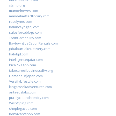
stsmp.org
manoelneves.com
mandelaeffectlibrary.com
roselynns.com
balanceyoganj.com
salesforceblogs.com
TrainGames365.com
BaytownEvaCationRentals.com
JabalpurCakeDelivery.com
halobjd.com
intelligenceqatar.com
PikaPikaApp.com
takecareofbusinessdfw.org
HamadaOfJapan.com
VersifyLifestyle.com
kingscreekadventures.com
antaeuslabs.com
purelycleanchemdry.com
WishOping.com
shoplegacee.com
bonvivantshop.com