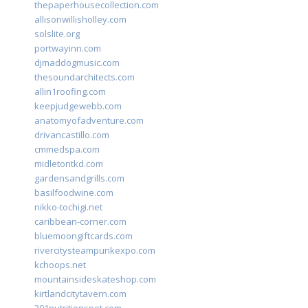
thepaperhousecollection.com
allisonwillisholley.com
solslite.org
portwayinn.com
djmaddogmusic.com
thesoundarchitects.com
allin1roofing.com
keepjudgewebb.com
anatomyofadventure.com
drivancastillo.com
cmmedspa.com
midletontkd.com
gardensandgrills.com
basilfoodwine.com
nikko-tochigi.net
caribbean-corner.com
bluemoongiftcards.com
rivercitysteampunkexpo.com
kchoops.net
mountainsideskateshop.com
kirtlandcitytavern.com