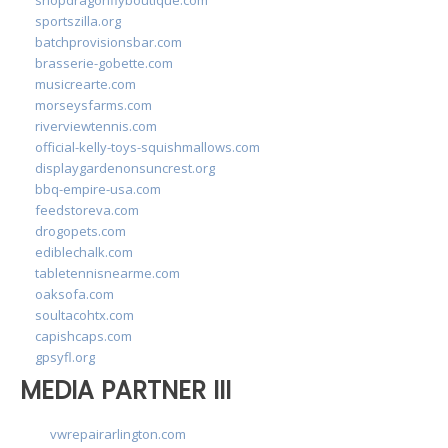
sportszilla.org
batchprovisionsbar.com
brasserie-gobette.com
musicrearte.com
morseysfarms.com
riverviewtennis.com
official-kelly-toys-squishmallows.com
displaygardenonsuncrest.org
bbq-empire-usa.com
feedstoreva.com
drogopets.com
ediblechalk.com
tabletennisnearme.com
oaksofa.com
soultacohtx.com
capishcaps.com
gpsyfl.org
MEDIA PARTNER III
vwrepairarlington.com