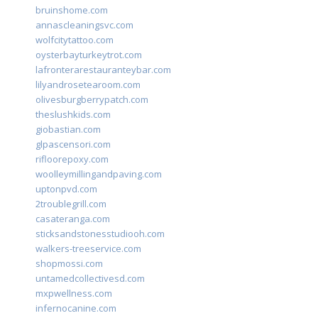
bruinshome.com
annascleaningsvc.com
wolfcitytattoo.com
oysterbayturkeytrot.com
lafronterarestauranteybar.com
lilyandrosetearoom.com
olivesburgberrypatch.com
theslushkids.com
giobastian.com
glpascensori.com
rifloorepoxy.com
woolleymillingandpaving.com
uptonpvd.com
2troublegrill.com
casateranga.com
sticksandstonesstudiooh.com
walkers-treeservice.com
shopmossi.com
untamedcollectivesd.com
mxpwellness.com
infernocanine.com