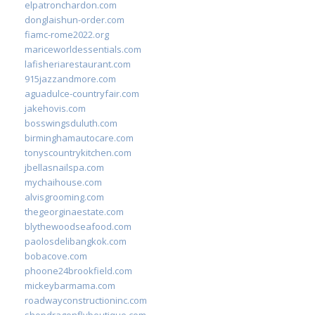
elpatronchardon.com
donglaishun-order.com
fiamc-rome2022.org
mariceworldessentials.com
lafisheriarestaurant.com
915jazzandmore.com
aguadulce-countryfair.com
jakehovis.com
bosswingsduluth.com
birminghamautocare.com
tonyscountrykitchen.com
jbellasnailspa.com
mychaihouse.com
alvisgrooming.com
thegeorginaestate.com
blythewoodseafood.com
paolosdelibangkok.com
bobacove.com
phoone24brookfield.com
mickeybarmama.com
roadwayconstructioninc.com
shopdragonflyboutique.com