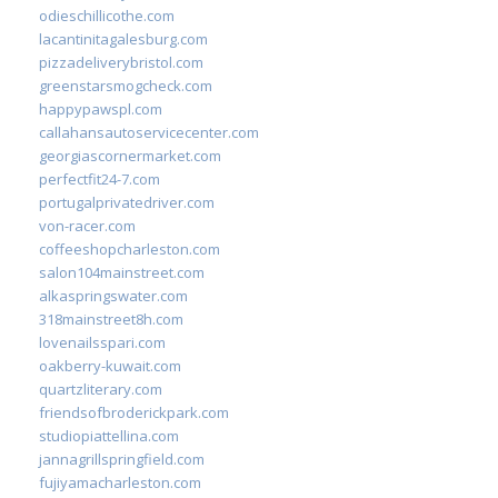
odieschillicothe.com
lacantinitagalesburg.com
pizzadeliverybristol.com
greenstarsmogcheck.com
happypawspl.com
callahansautoservicecenter.com
georgiascornermarket.com
perfectfit24-7.com
portugalprivatedriver.com
von-racer.com
coffeeshopcharleston.com
salon104mainstreet.com
alkaspringswater.com
318mainstreet8h.com
lovenailsspari.com
oakberry-kuwait.com
quartzliterary.com
friendsofbroderickpark.com
studiopiattellina.com
jannagrillspringfield.com
fujiyamacharleston.com