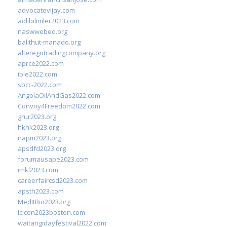
advocatevijay.com
adlibilimler2023.com
naswwebed.org
balithut-manado.org
alteregotradingcompany.org
aprce2022.com
ibie2022.com
sbcc-2022.com
AngolaOilAndGas2022.com
Convoy4Freedom2022.com
grur2023.org
hkhk2023.org
napm2023.org
apsdfd2023.org
forumausape2023.com
imkl2023.com
careerfaircsd2023.com
apsth2023.com
MedItRio2023.org
lcicon2023boston.com
waitangidayfestival2022.com