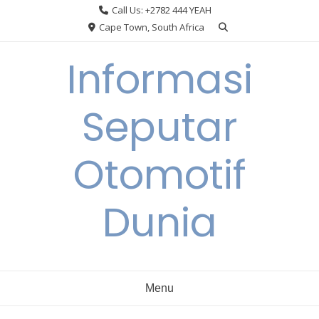
Skip
Call Us: +2782 444 YEAH
to
Cape Town, South Africa
content
Informasi
Seputar
Otomotif
Dunia
Menu