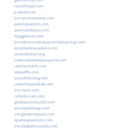
gabriovoice.com
resinflowart.com
p-sports.net
korsairstreetwear.com
petshopallston.com
avenue26tacos.com
topgglasses.com
broadmoornailsspacoloradosprings.com
missblackpasadena.com
anneskitchen.org
valenciamarketytaqueria.com
reefrecordsllc.com
alawaffle.com
aryouthfishing.com
united-basketball.com
tios-tacos.com
cafecito-satx.com
graduacionviu2023.com
pecanjackstogo.com
zengardendayspa.com
sparklejewelryinc.com
ironcladtattoostudio.com