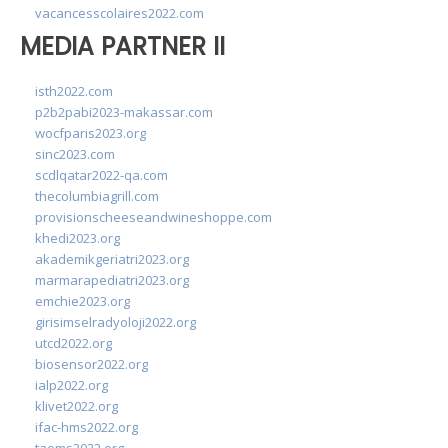
vacancesscolaires2022.com
MEDIA PARTNER II
isth2022.com
p2b2pabi2023-makassar.com
wocfparis2023.org
sinc2023.com
scdlqatar2022-qa.com
thecolumbiagrill.com
provisionscheeseandwineshoppe.com
khedi2023.org
akademikgeriatri2023.org
marmarapediatri2023.org
emchie2023.org
girisimselradyoloji2022.org
utcd2022.org
biosensor2022.org
ialp2022.org
klivet2022.org
ifac-hms2022.org
taoms2022.org