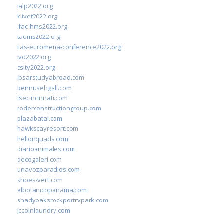
ialp2022.org
klivet2022.org
ifac-hms2022.org
taoms2022.org
iias-euromena-conference2022.org
ivd2022.org
csity2022.org
ibsarstudyabroad.com
bennusehgall.com
tsecincinnati.com
roderconstructiongroup.com
plazabatai.com
hawkscayresort.com
hellonquads.com
diarioanimales.com
decogaleri.com
unavozparadios.com
shoes-vert.com
elbotanicopanama.com
shadyoaksrockportrvpark.com
jccoinlaundry.com