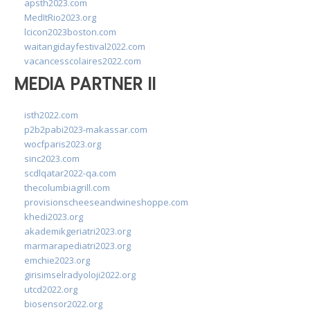
apsth2023.com
MedItRio2023.org
lcicon2023boston.com
waitangidayfestival2022.com
vacancesscolaires2022.com
MEDIA PARTNER II
isth2022.com
p2b2pabi2023-makassar.com
wocfparis2023.org
sinc2023.com
scdlqatar2022-qa.com
thecolumbiagrill.com
provisionscheeseandwineshoppe.com
khedi2023.org
akademikgeriatri2023.org
marmarapediatri2023.org
emchie2023.org
girisimselradyoloji2022.org
utcd2022.org
biosensor2022.org