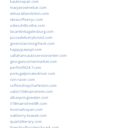
kautorepair.com
marjaeswinebar.com
elmazatlanclinton.com
ideacoffeenyc.com
odieschillicothe.com
lacantinitagalesburg.com
pizzadeliverybristol.com
greenstarsmogcheck.com
happypawspl.com
callahansautoservicecenter.com
georgiascornermarket.com
perfectfit24-7.com
portugalprivatedriver.com
von-racer.com
coffeeshopcharleston.com
salon104mainstreet.com
alkaspringswater.com
318mainstreet8h.com
lovenailsspari.com
oakberry-kuwait.com
quartzliterary.com
friendsofbroderickpark.com