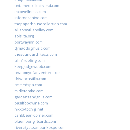
untamedcollectivesd.com
mxpwellness.com
infernocanine.com
thepaperhousecollection.com
allisonwillisholley.com
solslite.org
portwayinn.com
djmaddogmusic.com
thesoundarchitects.com
allin1roofing.com
keepjudgewebb.com
anatomyofadventure.com
drivancastillo.com
cmmedspa.com
midletontkd.com
gardensandgrills.com
basilfoodwine.com
nikko-tochigi.net
caribbean-corner.com
bluemoongiftcards.com
rivercitysteampunkexpo.com