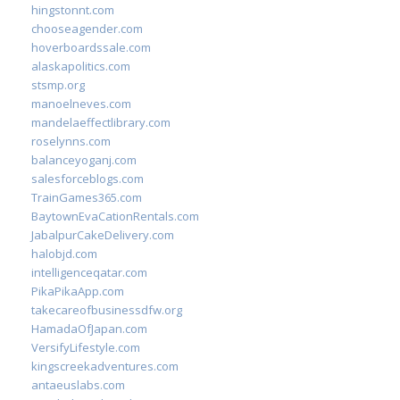
hingstonnt.com
chooseagender.com
hoverboardssale.com
alaskapolitics.com
stsmp.org
manoelneves.com
mandelaeffectlibrary.com
roselynns.com
balanceyoganj.com
salesforceblogs.com
TrainGames365.com
BaytownEvaCationRentals.com
JabalpurCakeDelivery.com
halobjd.com
intelligenceqatar.com
PikaPikaApp.com
takecareofbusinessdfw.org
HamadaOfJapan.com
VersifyLifestyle.com
kingscreekadventures.com
antaeuslabs.com