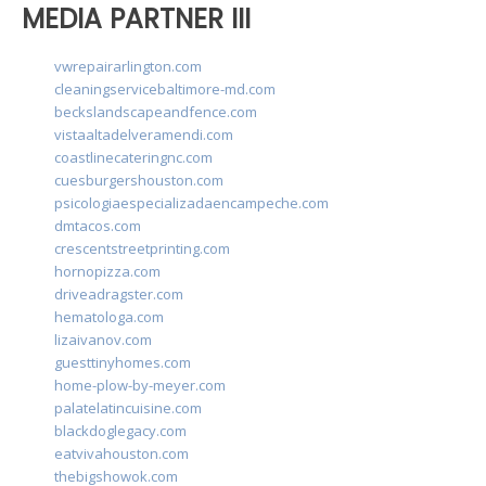
MEDIA PARTNER III
vwrepairarlington.com
cleaningservicebaltimore-md.com
beckslandscapeandfence.com
vistaaltadelveramendi.com
coastlinecateringnc.com
cuesburgershouston.com
psicologiaespecializadaencampeche.com
dmtacos.com
crescentstreetprinting.com
hornopizza.com
driveadragster.com
hematologa.com
lizaivanov.com
guesttinyhomes.com
home-plow-by-meyer.com
palatelatincuisine.com
blackdoglegacy.com
eatvivahouston.com
thebigshowok.com