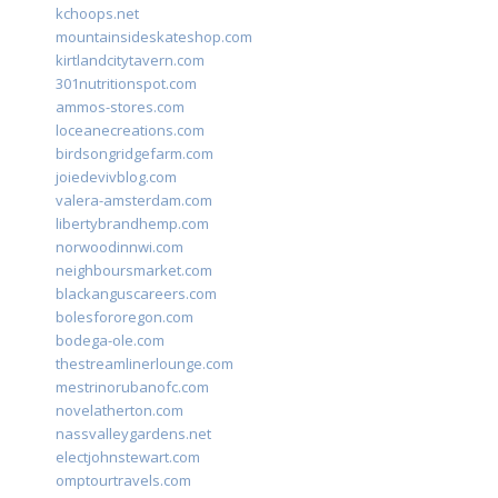
kchoops.net
mountainsideskateshop.com
kirtlandcitytavern.com
301nutritionspot.com
ammos-stores.com
loceanecreations.com
birdsongridgefarm.com
joiedevivblog.com
valera-amsterdam.com
libertybrandhemp.com
norwoodinnwi.com
neighboursmarket.com
blackanguscareers.com
bolesfororegon.com
bodega-ole.com
thestreamlinerlounge.com
mestrinorubanofc.com
novelatherton.com
nassvalleygardens.net
electjohnstewart.com
omptourtravels.com