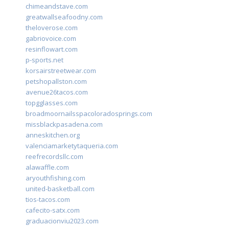
chimeandstave.com
greatwallseafoodny.com
theloverose.com
gabriovoice.com
resinflowart.com
p-sports.net
korsairstreetwear.com
petshopallston.com
avenue26tacos.com
topgglasses.com
broadmoornailsspacoloradosprings.com
missblackpasadena.com
anneskitchen.org
valenciamarketytaqueria.com
reefrecordsllc.com
alawaffle.com
aryouthfishing.com
united-basketball.com
tios-tacos.com
cafecito-satx.com
graduacionviu2023.com