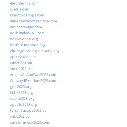
eleontennis.com
cyetus.com
bradfordshops.com
almadenranchsanjose.com
advocatevijay.com
adlibilimler2023.com
naswwebed.org
balithut-manado.org
alteregotradingcompany.org
aprce2022.com
ibie2022.com
sbcc-2022.com
AngolaOilAndGas2022.com
Convoy4Freedom2022.com
grur2023.org
hkhk2023.org
napm2023.org
apsdfd2023.org
forumausape2023.com
imkl2023.com
careerfaircsd2023.com