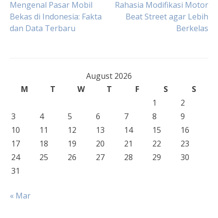
Post
Mengenal Pasar Mobil
Rahasia Modifikasi Motor
Bekas di Indonesia: Fakta
Beat Street agar Lebih
dan Data Terbaru
Berkelas
navigation
August 2026
M
T
W
T
F
S
S
1
2
3
4
5
6
7
8
9
10
11
12
13
14
15
16
17
18
19
20
21
22
23
24
25
26
27
28
29
30
31
« Mar