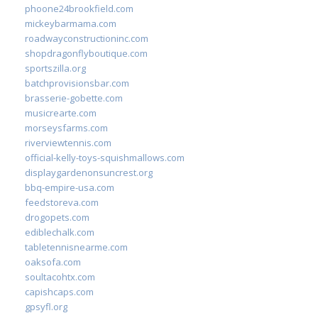
phoone24brookfield.com
mickeybarmama.com
roadwayconstructioninc.com
shopdragonflyboutique.com
sportszilla.org
batchprovisionsbar.com
brasserie-gobette.com
musicrearte.com
morseysfarms.com
riverviewtennis.com
official-kelly-toys-squishmallows.com
displaygardenonsuncrest.org
bbq-empire-usa.com
feedstoreva.com
drogopets.com
ediblechalk.com
tabletennisnearme.com
oaksofa.com
soultacohtx.com
capishcaps.com
gpsyfl.org