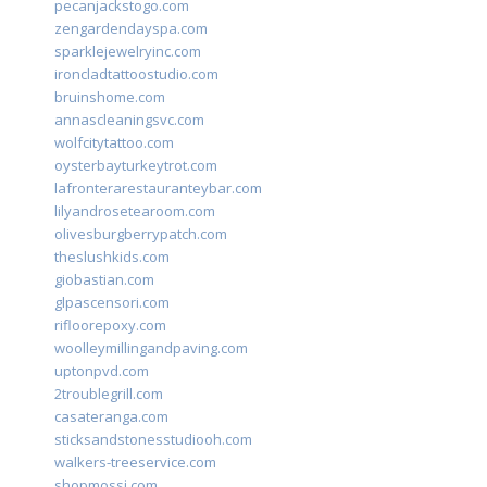
pecanjackstogo.com
zengardendayspa.com
sparklejewelryinc.com
ironcladtattoostudio.com
bruinshome.com
annascleaningsvc.com
wolfcitytattoo.com
oysterbayturkeytrot.com
lafronterarestauranteybar.com
lilyandrosetearoom.com
olivesburgberrypatch.com
theslushkids.com
giobastian.com
glpascensori.com
rifloorepoxy.com
woolleymillingandpaving.com
uptonpvd.com
2troublegrill.com
casateranga.com
sticksandstonesstudiooh.com
walkers-treeservice.com
shopmossi.com