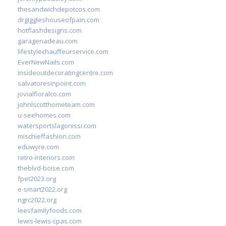
thesandwichdepotcos.com
drgiggleshouseofpain.com
hotflashdesigns.com
garagenadeau.com
lifestylechauffeurservice.com
EverNewNails.com
insideoutdecoratingcentre.com
salvatoresinpoint.com
jovialfloralco.com
johnlscotthometeam.com
u-seehomes.com
watersportslagonissi.com
mischieffashion.com
eduwyre.com
retro-interiors.com
theblvd-boise.com
fpet2023.org
e-smart2022.org
ngrc2022.org
leesfamilyfoods.com
lewis-lewis-cpas.com