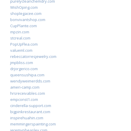
purelycleanchemdry.com
WishOping.com
shoplegacee.com
bonvivantshop.com
CupPlante.com
mpzin.com
stcreal.com
PopUpFlea.com
valueml.com
rebeccatorresjewelry.com
jmpbliss.com
drjorgerico.com
queensushipa.com
wendyweimerdds.com
ameri-camp.com
hrsreceivables.com
empconst1.com
cinderella-support.com
bigpinkrestaurant.com
inspirehuahin.com
memmingerspainting.com
jeremypbeasley.com