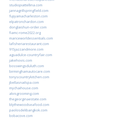
studiopiattellina.com
jannagrillspringfield.com
fujiyamacharleston.com
elpatronchardon.com
donglaishun-order.com
fiamc-rome2022.org
mariceworldessentials.com
lafisheriarestaurant.com
915jazzandmore.com
aguadulce-countryfair.com
jakehovis.com
bosswingsduluth.com
birminghamautocare.com
tonyscountrykitchen.com
jbellasnailspa.com
mychaihouse.com
alvisgrooming.com
thegeorginaestate.com
blythewoodseafood.com
paolosdelibangkok.com
bobacove.com