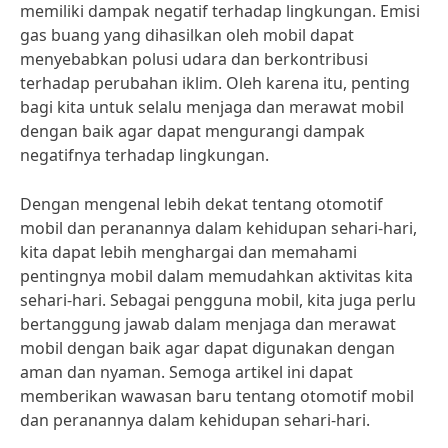
memiliki dampak negatif terhadap lingkungan. Emisi
gas buang yang dihasilkan oleh mobil dapat
menyebabkan polusi udara dan berkontribusi
terhadap perubahan iklim. Oleh karena itu, penting
bagi kita untuk selalu menjaga dan merawat mobil
dengan baik agar dapat mengurangi dampak
negatifnya terhadap lingkungan.
Dengan mengenal lebih dekat tentang otomotif
mobil dan peranannya dalam kehidupan sehari-hari,
kita dapat lebih menghargai dan memahami
pentingnya mobil dalam memudahkan aktivitas kita
sehari-hari. Sebagai pengguna mobil, kita juga perlu
bertanggung jawab dalam menjaga dan merawat
mobil dengan baik agar dapat digunakan dengan
aman dan nyaman. Semoga artikel ini dapat
memberikan wawasan baru tentang otomotif mobil
dan peranannya dalam kehidupan sehari-hari.