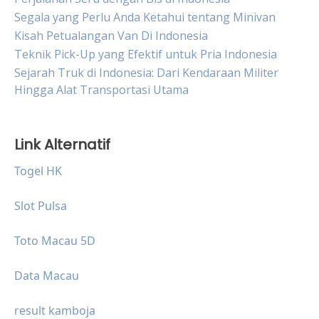
Segala yang Perlu Anda Ketahui tentang Minivan
Kisah Petualangan Van Di Indonesia
Teknik Pick-Up yang Efektif untuk Pria Indonesia
Sejarah Truk di Indonesia: Dari Kendaraan Militer
Hingga Alat Transportasi Utama
Link Alternatif
Togel HK
Slot Pulsa
Toto Macau 5D
Data Macau
result kamboja