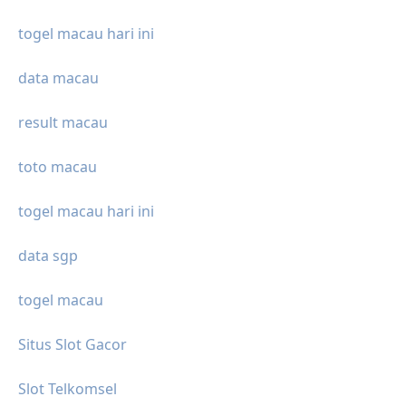
togel macau hari ini
data macau
result macau
toto macau
togel macau hari ini
data sgp
togel macau
Situs Slot Gacor
Slot Telkomsel