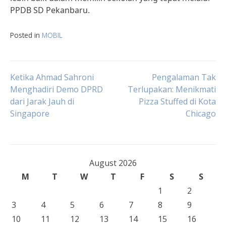
PPDB SD Pekanbaru.
Posted in
MOBIL
Post
Ketika Ahmad Sahroni
Pengalaman Tak
Menghadiri Demo DPRD
Terlupakan: Menikmati
dari Jarak Jauh di
Pizza Stuffed di Kota
navigation
Singapore
Chicago
August 2026
M
T
W
T
F
S
S
1
2
3
4
5
6
7
8
9
10
11
12
13
14
15
16