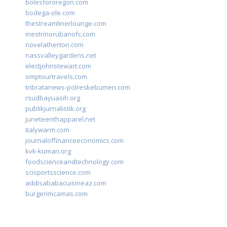
bolesfororegon.com
bodega-ole.com
thestreamlinerlounge.com
mestrinorubanofc.com
novelatherton.com
nassvalleygardens.net
electjohnstewart.com
omptourtravels.com
tribratanews-polreskebumen.com
rsudbayuasih.org
publikjurnalistik.org
juneteenthapparel.net
italywarm.com
journaloffinanceeconomics.com
kvk-kumari.org
foodscienceandtechnology.com
scisportsscience.com
addisababacuisineaz.com
burgerimcamas.com