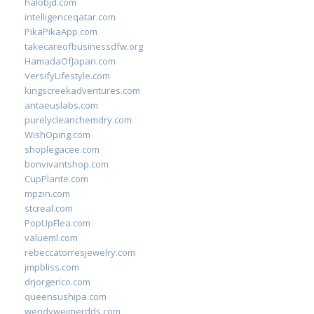
halobjd.com
intelligenceqatar.com
PikaPikaApp.com
takecareofbusinessdfw.org
HamadaOfJapan.com
VersifyLifestyle.com
kingscreekadventures.com
antaeuslabs.com
purelycleanchemdry.com
WishOping.com
shoplegacee.com
bonvivantshop.com
CupPlante.com
mpzin.com
stcreal.com
PopUpFlea.com
valueml.com
rebeccatorresjewelry.com
jmpbliss.com
drjorgerico.com
queensushipa.com
wendyweimerdds.com