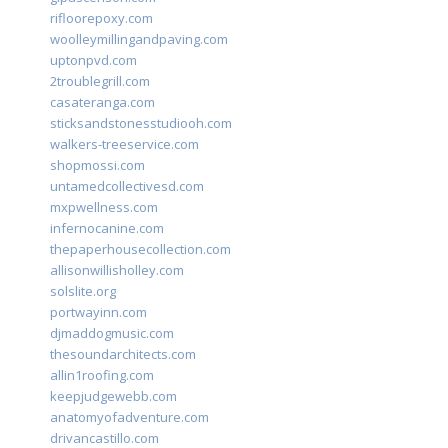
rifloorepoxy.com
woolleymillingandpaving.com
uptonpvd.com
2troublegrill.com
casateranga.com
sticksandstonesstudiooh.com
walkers-treeservice.com
shopmossi.com
untamedcollectivesd.com
mxpwellness.com
infernocanine.com
thepaperhousecollection.com
allisonwillisholley.com
solslite.org
portwayinn.com
djmaddogmusic.com
thesoundarchitects.com
allin1roofing.com
keepjudgewebb.com
anatomyofadventure.com
drivancastillo.com