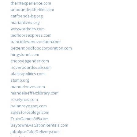
theintexperience.com
unboundedthefilm.com
catfriends-bg.org
marianlives.org
waywardtees.com
pidfloorsexpress.com
bancodevenezuelaen.com
bettermoodfoodcorporation.com
hingstonnt.com
chooseagender.com
hoverboardssale.com
alaskapolitics.com
stsmp.org
manoelneves.com
mandelaeffectlibrary.com
roselynns.com
balanceyoganj.com
salesforceblogs.com
TrainGames365.com
BaytownEvaCationRentals.com
JabalpurCakeDelivery.com