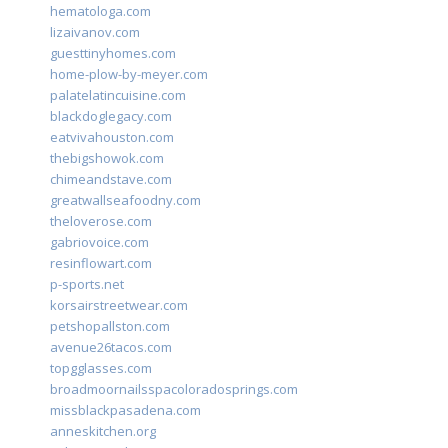
hematologa.com
lizaivanov.com
guesttinyhomes.com
home-plow-by-meyer.com
palatelatincuisine.com
blackdoglegacy.com
eatvivahouston.com
thebigshowok.com
chimeandstave.com
greatwallseafoodny.com
theloverose.com
gabriovoice.com
resinflowart.com
p-sports.net
korsairstreetwear.com
petshopallston.com
avenue26tacos.com
topgglasses.com
broadmoornailsspacoloradosprings.com
missblackpasadena.com
anneskitchen.org