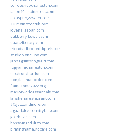
coffeeshopcharleston.com
salon104mainstreet.com
alkaspringswater.com
318mainstreet8h.com
lovenailsspari.com
oakberry-kuwait.com
quartzliterary.com
friendsofbroderickpark.com
studiopiattellina.com
jannagrillspringfield.com
fujiyamacharleston.com
elpatronchardon.com
donglaishun-order.com
fiamc-rome2022.org
mariceworldessentials.com
lafisheriarestaurant.com
915jazzandmore.com
aguadulce-countryfair.com
jakehovis.com
bosswingsduluth.com
birminghamautocare.com