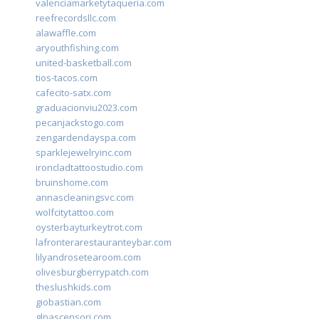
valenciamarketytaqueria.com
reefrecordsllc.com
alawaffle.com
aryouthfishing.com
united-basketball.com
tios-tacos.com
cafecito-satx.com
graduacionviu2023.com
pecanjackstogo.com
zengardendayspa.com
sparklejewelryinc.com
ironcladtattoostudio.com
bruinshome.com
annascleaningsvc.com
wolfcitytattoo.com
oysterbayturkeytrot.com
lafronterarestauranteybar.com
lilyandrosetearoom.com
olivesburgberrypatch.com
theslushkids.com
giobastian.com
glpascensori.com