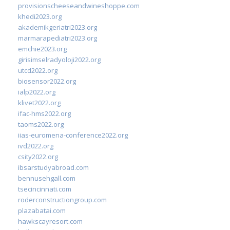
provisionscheeseandwineshoppe.com
khedi2023.org
akademikgeriatri2023.org
marmarapediatri2023.org
emchie2023.org
girisimselradyoloji2022.org
utcd2022.org
biosensor2022.org
ialp2022.org
klivet2022.org
ifac-hms2022.org
taoms2022.org
iias-euromena-conference2022.org
ivd2022.org
csity2022.org
ibsarstudyabroad.com
bennusehgall.com
tsecincinnati.com
roderconstructiongroup.com
plazabatai.com
hawkscayresort.com