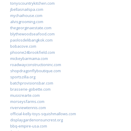
tonyscountrykitchen.com
jbellasnailspa.com
mychaihouse.com
alvisgrooming.com
thegeorginaestate.com
blythewoodseafood.com
paolosdelibangkok.com
bobacove.com
phoone24brookfield.com
mickeybarmama.com
roadwayconstructioninc.com
shopdragonflyboutique.com
sportszilla.org
batchprovisionsbar.com
brasserie-gobette.com
musicrearte.com
morseysfarms.com
riverviewtennis.com
official-kelly-toys-squishmallows.com
displaygardenonsuncrest.org
bbq-empire-usa.com