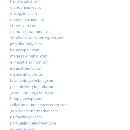
hellonquads.com
diarioanimales.com
decogaleri.com
unavozparadios.com
shoes-vert.com
elbotanicopanama.com
shadyoaksrockportrvpark.com
jccoinlaundry.com
kautorepair.com
marjaeswinebar.com
elmazatlanclinton.com
ideacoffeenyc.com
odieschillicothe.com
lacantinitagalesburg.com
pizzadeliverybristol.com
greenstarsmogcheck.com
happypawspl.com
callahansautoservicecenter.com
georgiascornermarket.com
perfectfit24-7.com
portugalprivatedriver.com
von-racer.com