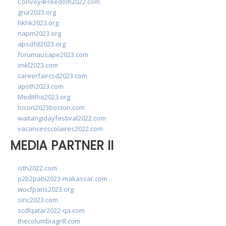
Convoy4Freedom2022.com
grur2023.org
hkhk2023.org
napm2023.org
apsdfd2023.org
forumausape2023.com
imkl2023.com
careerfaircsd2023.com
apsth2023.com
MedItRio2023.org
lcicon2023boston.com
waitangidayfestival2022.com
vacancesscolaires2022.com
MEDIA PARTNER II
isth2022.com
p2b2pabi2023-makassar.com
wocfparis2023.org
sinc2023.com
scdlqatar2022-qa.com
thecolumbiagrill.com