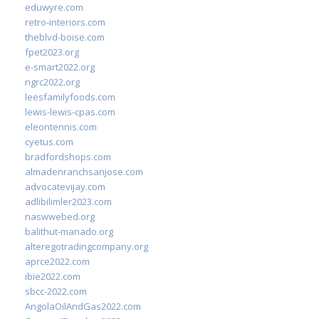
eduwyre.com
retro-interiors.com
theblvd-boise.com
fpet2023.org
e-smart2022.org
ngrc2022.org
leesfamilyfoods.com
lewis-lewis-cpas.com
eleontennis.com
cyetus.com
bradfordshops.com
almadenranchsanjose.com
advocatevijay.com
adlibilimler2023.com
naswwebed.org
balithut-manado.org
alteregotradingcompany.org
aprce2022.com
ibie2022.com
sbcc-2022.com
AngolaOilAndGas2022.com