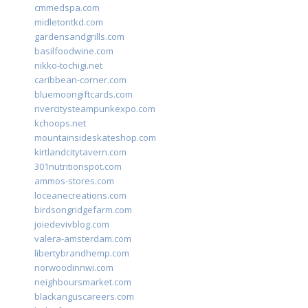
cmmedspa.com
midletontkd.com
gardensandgrills.com
basilfoodwine.com
nikko-tochigi.net
caribbean-corner.com
bluemoongiftcards.com
rivercitysteampunkexpo.com
kchoops.net
mountainsideskateshop.com
kirtlandcitytavern.com
301nutritionspot.com
ammos-stores.com
loceanecreations.com
birdsongridgefarm.com
joiedevivblog.com
valera-amsterdam.com
libertybrandhemp.com
norwoodinnwi.com
neighboursmarket.com
blackanguscareers.com