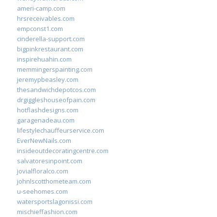
ameri-camp.com
hrsreceivables.com
empconst1.com
cinderella-support.com
bigpinkrestaurant.com
inspirehuahin.com
memmingerspainting.com
jeremypbeasley.com
thesandwichdepotcos.com
drgiggleshouseofpain.com
hotflashdesigns.com
garagenadeau.com
lifestylechauffeurservice.com
EverNewNails.com
insideoutdecoratingcentre.com
salvatoresinpoint.com
jovialfloralco.com
johnlscotthometeam.com
u-seehomes.com
watersportslagonissi.com
mischieffashion.com