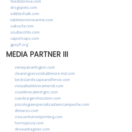
feedstoreva.com
drogopets.com
ediblechalk.com
tabletennisnearme.com
oaksofa.com
soultacohtx.com
capishcaps.com
gpsyfl.org
MEDIA PARTNER III
vwrepairarlington.com
cleaningservicebaltimore-md.com
beckslandscapeandfence.com
vistaaltadelveramendi.com
coastlinecateringnc.com
cuesburgershouston.com
psicologiaespecializadaencampeche.com
dmtacos.com
crescentstreetprinting.com
hornopizza.com
driveadragster.com