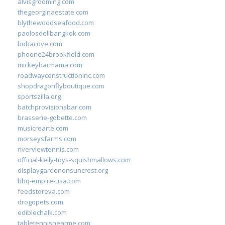
alvisgrooming.com
thegeorginaestate.com
blythewoodseafood.com
paolosdelibangkok.com
bobacove.com
phoone24brookfield.com
mickeybarmama.com
roadwayconstructioninc.com
shopdragonflyboutique.com
sportszilla.org
batchprovisionsbar.com
brasserie-gobette.com
musicrearte.com
morseysfarms.com
riverviewtennis.com
official-kelly-toys-squishmallows.com
displaygardenonsuncrest.org
bbq-empire-usa.com
feedstoreva.com
drogopets.com
ediblechalk.com
tabletennisnearme.com