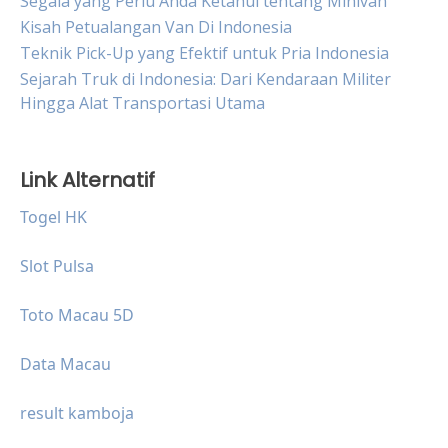
Segala yang Perlu Anda Ketahui tentang Minivan
Kisah Petualangan Van Di Indonesia
Teknik Pick-Up yang Efektif untuk Pria Indonesia
Sejarah Truk di Indonesia: Dari Kendaraan Militer
Hingga Alat Transportasi Utama
Link Alternatif
Togel HK
Slot Pulsa
Toto Macau 5D
Data Macau
result kamboja