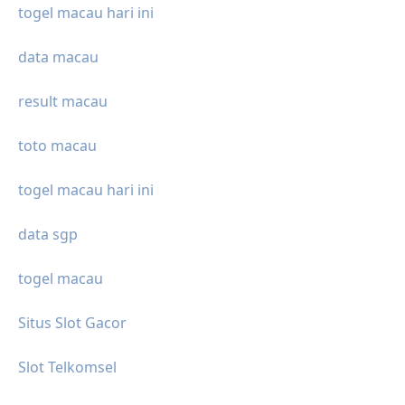
togel macau hari ini
data macau
result macau
toto macau
togel macau hari ini
data sgp
togel macau
Situs Slot Gacor
Slot Telkomsel