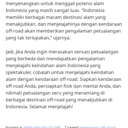
menyenangkan untuk menggali potensi alam
Indonesia yang masih sangat luas. “Indonesia
memiliki berbagai macam destinasi alam yang
menakjubkan, dan menjelajahinya dengan kendaraan
off-road akan memberikan pengalaman petualangan
yang tak terlupakan,” ujarnya.
Jadi, jika Anda ingin merasakan sensasi petualangan
yang berbeda dan mendapatkan pengalaman
menjelajahi keindahan alam Indonesia yang
spektakuler, cobalah untuk menjelajahi keindahan
alam dengan kendaraan off-road. Siapkan kendaraan
off-road Anda, persiapkan fisik dan mental Anda, dan
nikmati petualangan seru yang menantang di
berbagai destinasi off-road yang menakjubkan di
Indonesia. Selamat menjelajah!
Posted in
KENDARAAN LISTRIK
Tagged
kendaraan off-road