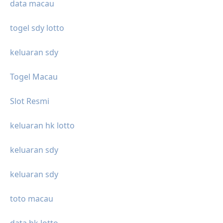
data macau
togel sdy lotto
keluaran sdy
Togel Macau
Slot Resmi
keluaran hk lotto
keluaran sdy
keluaran sdy
toto macau