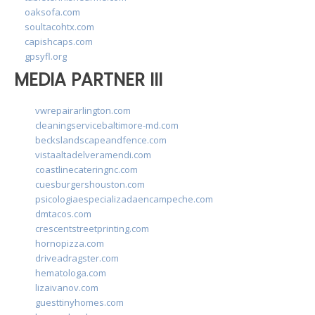
oaksofa.com
soultacohtx.com
capishcaps.com
gpsyfl.org
MEDIA PARTNER III
vwrepairarlington.com
cleaningservicebaltimore-md.com
beckslandscapeandfence.com
vistaaltadelveramendi.com
coastlinecateringnc.com
cuesburgershouston.com
psicologiaespecializadaencampeche.com
dmtacos.com
crescentstreetprinting.com
hornopizza.com
driveadragster.com
hematologa.com
lizaivanov.com
guesttinyhomes.com