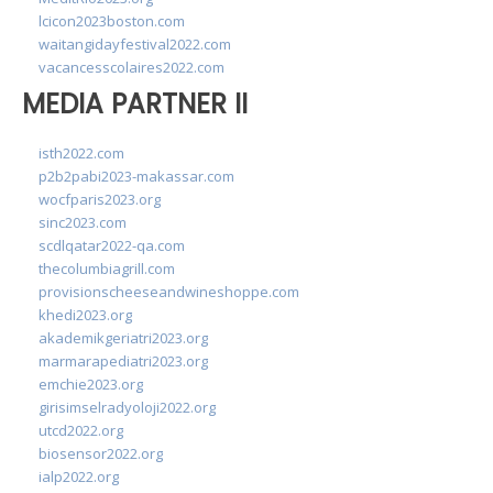
lcicon2023boston.com
waitangidayfestival2022.com
vacancesscolaires2022.com
MEDIA PARTNER II
isth2022.com
p2b2pabi2023-makassar.com
wocfparis2023.org
sinc2023.com
scdlqatar2022-qa.com
thecolumbiagrill.com
provisionscheeseandwineshoppe.com
khedi2023.org
akademikgeriatri2023.org
marmarapediatri2023.org
emchie2023.org
girisimselradyoloji2022.org
utcd2022.org
biosensor2022.org
ialp2022.org