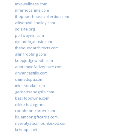
mxpwellness.com
infernocanine.com
thepaperhousecollection.com
allisonwillisholley.com
solslite.org
portwayinn.com
djmaddogmusic.com
thesoundarchitects.com
allin1roofing.com
keepjudgewebb.com
anatomyofadventure.com
drivancastillo.com
cmmedspa.com
midletontkd.com
gardensandgrills.com
basilfoodwine.com
nikko-tochigi.net
caribbean-corner.com
bluemoongiftcards.com
rivercitysteampunkexpo.com
kchoops.net