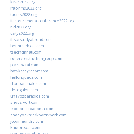
klivet2022.org
ifac-hms2022.org
taoms2022.org
iias-euromena-conference2022.org
ivd2022.org
csity2022.org
ibsarstudyabroad.com
bennusehgall.com
tsecincinnati.com
roderconstructiongroup.com
plazabatai.com
hawkscayresort.com
hellonquads.com
diarioanimales.com
decogaleri.com
unavozparadios.com
shoes-vert.com
elbotanicopanama.com
shadyoaksrockportrvpark.com
jccoinlaundry.com
kautorepair.com
marjaeswinebar.com