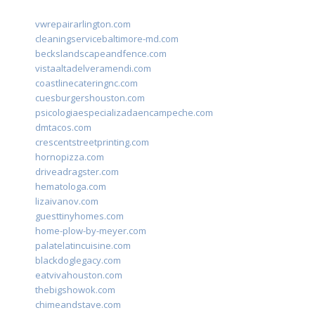
vwrepairarlington.com
cleaningservicebaltimore-md.com
beckslandscapeandfence.com
vistaaltadelveramendi.com
coastlinecateringnc.com
cuesburgershouston.com
psicologiaespecializadaencampeche.com
dmtacos.com
crescentstreetprinting.com
hornopizza.com
driveadragster.com
hematologa.com
lizaivanov.com
guesttinyhomes.com
home-plow-by-meyer.com
palatelatincuisine.com
blackdoglegacy.com
eatvivahouston.com
thebigshowok.com
chimeandstave.com