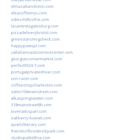
elmazatlanclinton.com
ideacoffeenyc.com
odieschillicothe.com
lacantinitagalesburg.com
pizzadeliverybristol.com
greenstarsmogcheck.com
happypawspl.com
callahansautoservicecenter.com
georgiascornermarket.com
perfectfit24-7.com
portugalprivatedriver.com
von-racer.com
coffeeshopcharleston.com
salon104mainstreet.com
alkaspringswater.com
318mainstreet8h.com
lovenailsspari.com
oakberry-kuwait.com
quartzliterary.com
friendsofbroderickpark.com
studiopiattellina.com