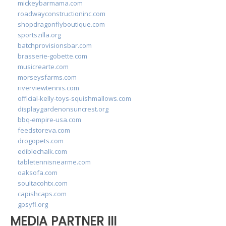
mickeybarmama.com
roadwayconstructioninc.com
shopdragonflyboutique.com
sportszilla.org
batchprovisionsbar.com
brasserie-gobette.com
musicrearte.com
morseysfarms.com
riverviewtennis.com
official-kelly-toys-squishmallows.com
displaygardenonsuncrest.org
bbq-empire-usa.com
feedstoreva.com
drogopets.com
ediblechalk.com
tabletennisnearme.com
oaksofa.com
soultacohtx.com
capishcaps.com
gpsyfl.org
MEDIA PARTNER III