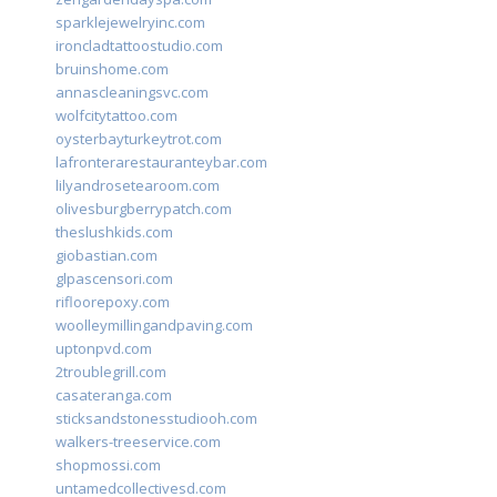
sparklejewelryinc.com
ironcladtattoostudio.com
bruinshome.com
annascleaningsvc.com
wolfcitytattoo.com
oysterbayturkeytrot.com
lafronterarestauranteybar.com
lilyandrosetearoom.com
olivesburgberrypatch.com
theslushkids.com
giobastian.com
glpascensori.com
rifloorepoxy.com
woolleymillingandpaving.com
uptonpvd.com
2troublegrill.com
casateranga.com
sticksandstonesstudiooh.com
walkers-treeservice.com
shopmossi.com
untamedcollectivesd.com