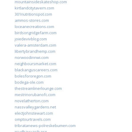
mountainsideskateshop.com
kirtlandcitytavern.com
301nutritionspot.com
ammos-stores.com
loceanecreations.com
birdsongridgefarm.com
joiedevivblog.com
valera-amsterdam.com
libertybrandhemp.com
norwoodinnwi.com
neighboursmarket.com
blackanguscareers.com
bolesfororegon.com
bodega-ole.com
thestreamlinerlounge.com
mestrinorubanofc.com
novelatherton.com
nassvalleygardens.net
electjohnstewart.com
omptourtravels.com
tribratanews-polreskebumen.com
rsudbayuasih.org