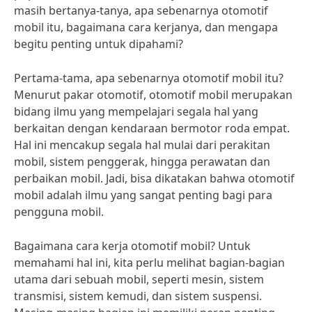
masih bertanya-tanya, apa sebenarnya otomotif
mobil itu, bagaimana cara kerjanya, dan mengapa
begitu penting untuk dipahami?
Pertama-tama, apa sebenarnya otomotif mobil itu?
Menurut pakar otomotif, otomotif mobil merupakan
bidang ilmu yang mempelajari segala hal yang
berkaitan dengan kendaraan bermotor roda empat.
Hal ini mencakup segala hal mulai dari perakitan
mobil, sistem penggerak, hingga perawatan dan
perbaikan mobil. Jadi, bisa dikatakan bahwa otomotif
mobil adalah ilmu yang sangat penting bagi para
pengguna mobil.
Bagaimana cara kerja otomotif mobil? Untuk
memahami hal ini, kita perlu melihat bagian-bagian
utama dari sebuah mobil, seperti mesin, sistem
transmisi, sistem kemudi, dan sistem suspensi.