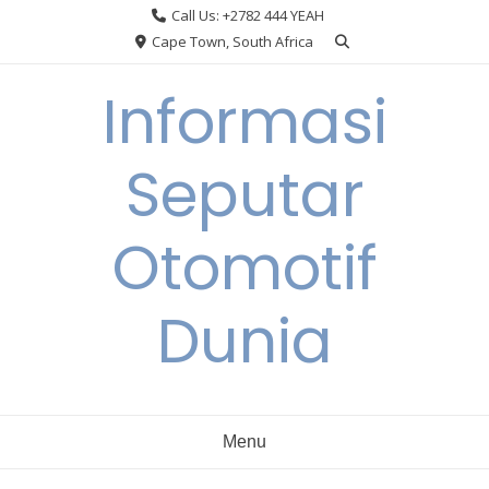
Skip
Call Us: +2782 444 YEAH
to
Cape Town, South Africa
content
Informasi
Seputar
Otomotif
Dunia
Menu