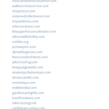
sticksandstonesstudiooh.com
walkers-treeservice.com
shopmossi.com
untamedcollectivesd.com
mxpwellness.com
infernocanine.com
thepaperhousecollection.com
allisonwillisholley.com
solslite.org
portwayinn.com
djmaddogmusic.com
thesoundarchitects.com
allin1roofing.com
keepjudgewebb.com
anatomyofadventure.com
drivancastillo.com
cmmedspa.com
midletontkd.com
gardensandgrills.com
basilfoodwine.com
nikko-tochigi.net
caribbean-corner.com