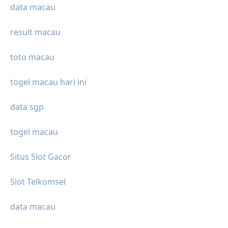
data macau
result macau
toto macau
togel macau hari ini
data sgp
togel macau
Situs Slot Gacor
Slot Telkomsel
data macau