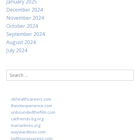
January 2025
December 2024
November 2024
October 2024
September 2024
August 2024
July 2024
Search
for:
okhealthcareers.com
theintexperience.com
unboundedthefilm.com
catfriends-bg.org
marianlives.org
waywardtees.com
pidfloorsexpress.com