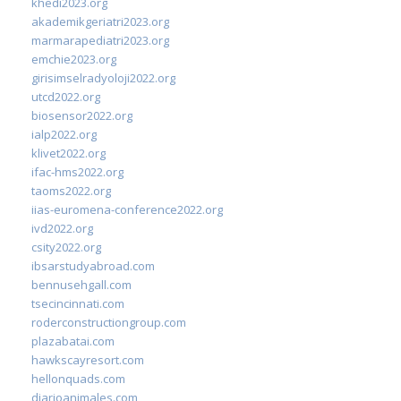
khedi2023.org
akademikgeriatri2023.org
marmarapediatri2023.org
emchie2023.org
girisimselradyoloji2022.org
utcd2022.org
biosensor2022.org
ialp2022.org
klivet2022.org
ifac-hms2022.org
taoms2022.org
iias-euromena-conference2022.org
ivd2022.org
csity2022.org
ibsarstudyabroad.com
bennusehgall.com
tsecincinnati.com
roderconstructiongroup.com
plazabatai.com
hawkscayresort.com
hellonquads.com
diarioanimales.com