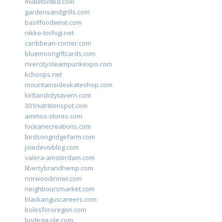
midletontkd.com
gardensandgrills.com
basilfoodwine.com
nikko-tochigi.net
caribbean-corner.com
bluemoongiftcards.com
rivercitysteampunkexpo.com
kchoops.net
mountainsideskateshop.com
kirtlandcitytavern.com
301nutritionspot.com
ammos-stores.com
loceanecreations.com
birdsongridgefarm.com
joiedevivblog.com
valera-amsterdam.com
libertybrandhemp.com
norwoodinnwi.com
neighboursmarket.com
blackanguscareers.com
bolesfororegon.com
bodega-ole.com