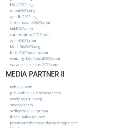
hkhk2023.org
napm2023.org
apsdfd2023.org
forumausape2023.com
imkl2023.com
careerfaircsd2023.com
apsth2023.com
MedItRio2023.org
lcicon2023boston.com
waitangidayfestival2022.com
vacancesscolaires2022.com
MEDIA PARTNER II
isth2022.com
p2b2pabi2023-makassar.com
wocfparis2023.org
sinc2023.com
scdlqatar2022-qa.com
thecolumbiagrill.com
provisionscheeseandwineshoppe.com