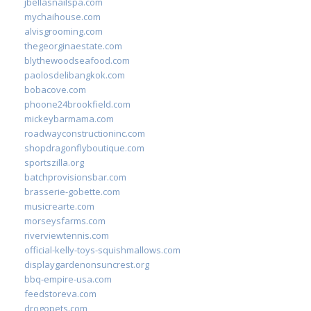
jbellasnailspa.com
mychaihouse.com
alvisgrooming.com
thegeorginaestate.com
blythewoodseafood.com
paolosdelibangkok.com
bobacove.com
phoone24brookfield.com
mickeybarmama.com
roadwayconstructioninc.com
shopdragonflyboutique.com
sportszilla.org
batchprovisionsbar.com
brasserie-gobette.com
musicrearte.com
morseysfarms.com
riverviewtennis.com
official-kelly-toys-squishmallows.com
displaygardenonsuncrest.org
bbq-empire-usa.com
feedstoreva.com
drogopets.com