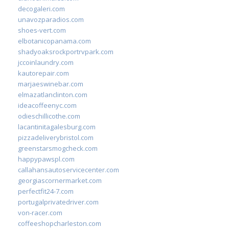
decogaleri.com
unavozparadios.com
shoes-vert.com
elbotanicopanama.com
shadyoaksrockportrvpark.com
jccoinlaundry.com
kautorepair.com
marjaeswinebar.com
elmazatlanclinton.com
ideacoffeenyc.com
odieschillicothe.com
lacantinitagalesburg.com
pizzadeliverybristol.com
greenstarsmogcheck.com
happypawspl.com
callahansautoservicecenter.com
georgiascornermarket.com
perfectfit24-7.com
portugalprivatedriver.com
von-racer.com
coffeeshopcharleston.com