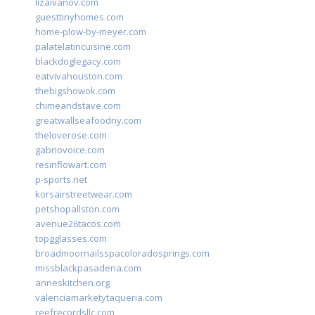
lizaivanov.com
guesttinyhomes.com
home-plow-by-meyer.com
palatelatincuisine.com
blackdoglegacy.com
eatvivahouston.com
thebigshowok.com
chimeandstave.com
greatwallseafoodny.com
theloverose.com
gabriovoice.com
resinflowart.com
p-sports.net
korsairstreetwear.com
petshopallston.com
avenue26tacos.com
topgglasses.com
broadmoornailsspacoloradosprings.com
missblackpasadena.com
anneskitchen.org
valenciamarketytaqueria.com
reefrecordsllc.com