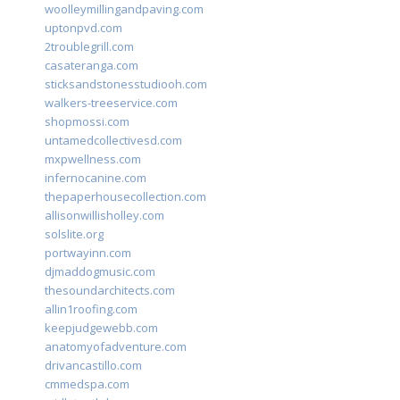
woolleymillingandpaving.com
uptonpvd.com
2troublegrill.com
casateranga.com
sticksandstonesstudiooh.com
walkers-treeservice.com
shopmossi.com
untamedcollectivesd.com
mxpwellness.com
infernocanine.com
thepaperhousecollection.com
allisonwillisholley.com
solslite.org
portwayinn.com
djmaddogmusic.com
thesoundarchitects.com
allin1roofing.com
keepjudgewebb.com
anatomyofadventure.com
drivancastillo.com
cmmedspa.com