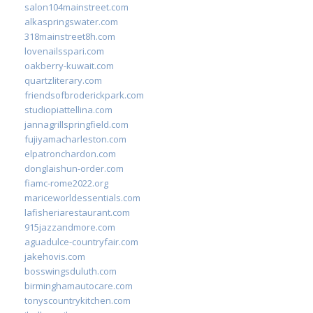
salon104mainstreet.com
alkaspringswater.com
318mainstreet8h.com
lovenailsspari.com
oakberry-kuwait.com
quartzliterary.com
friendsofbroderickpark.com
studiopiattellina.com
jannagrillspringfield.com
fujiyamacharleston.com
elpatronchardon.com
donglaishun-order.com
fiamc-rome2022.org
mariceworldessentials.com
lafisheriarestaurant.com
915jazzandmore.com
aguadulce-countryfair.com
jakehovis.com
bosswingsduluth.com
birminghamautocare.com
tonyscountrykitchen.com