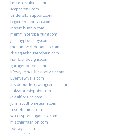
hrsreceivables.com
empconst1.com
cinderella-support.com
bigpinkrestaurant.com
inspirehuahin.com
memmingerspainting.com
jeremypbeasley.com
thesandwichdepotcos.com
drgiggleshouseofpain.com
hotflashdesigns.com
garagenadeau.com
lifestylechauffeurservice.com
EverNewNails.com
insideoutdecoratingcentre.com
salvatoresinpoint.com
jovialfloralco.com
johnlscotthometeam.com
u-seehomes.com
watersportslagonissi.com
mischieffashion.com
eduwyre.com