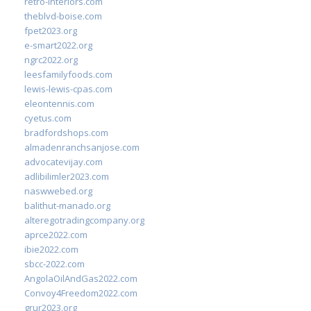
retro-interiors.com
theblvd-boise.com
fpet2023.org
e-smart2022.org
ngrc2022.org
leesfamilyfoods.com
lewis-lewis-cpas.com
eleontennis.com
cyetus.com
bradfordshops.com
almadenranchsanjose.com
advocatevijay.com
adlibilimler2023.com
naswwebed.org
balithut-manado.org
alteregotradingcompany.org
aprce2022.com
ibie2022.com
sbcc-2022.com
AngolaOilAndGas2022.com
Convoy4Freedom2022.com
grur2023.org