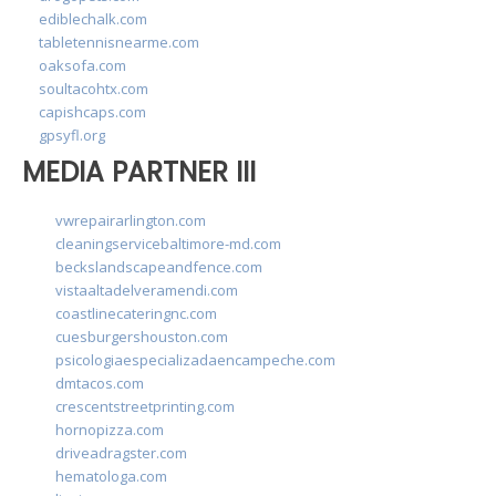
ediblechalk.com
tabletennisnearme.com
oaksofa.com
soultacohtx.com
capishcaps.com
gpsyfl.org
MEDIA PARTNER III
vwrepairarlington.com
cleaningservicebaltimore-md.com
beckslandscapeandfence.com
vistaaltadelveramendi.com
coastlinecateringnc.com
cuesburgershouston.com
psicologiaespecializadaencampeche.com
dmtacos.com
crescentstreetprinting.com
hornopizza.com
driveadragster.com
hematologa.com