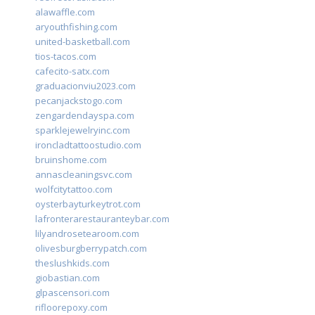
alawaffle.com
aryouthfishing.com
united-basketball.com
tios-tacos.com
cafecito-satx.com
graduacionviu2023.com
pecanjackstogo.com
zengardendayspa.com
sparklejewelryinc.com
ironcladtattoostudio.com
bruinshome.com
annascleaningsvc.com
wolfcitytattoo.com
oysterbayturkeytrot.com
lafronterarestauranteybar.com
lilyandrosetearoom.com
olivesburgberrypatch.com
theslushkids.com
giobastian.com
glpascensori.com
rifloorepoxy.com