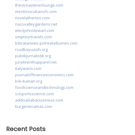
thestreamlinerlounge.com
mestrinorubanofc.com
novelatherton.com
nassvalleygardens.net
electjohnstewart.com
omptourtravels.com
tribratanews-polreskebumen.com
rsudbayuasih.org
publikjurnalistik.org
juneteenthapparel.net
italywarm.com
journaloffinanceeconomics.com
kvk-kumari.org
foodscienceandtechnology.com
scisportsscience.com
addisababacuisineaz.com
burgerimcamas.com
Recent Posts