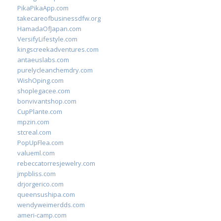
PikaPikaApp.com
takecareofbusinessdfw.org
HamadaOfJapan.com
VersifyLifestyle.com
kingscreekadventures.com
antaeuslabs.com
purelycleanchemdry.com
WishOping.com
shoplegacee.com
bonvivantshop.com
CupPlante.com
mpzin.com
stcreal.com
PopUpFlea.com
valueml.com
rebeccatorresjewelry.com
jmpbliss.com
drjorgerico.com
queensushipa.com
wendyweimerdds.com
ameri-camp.com