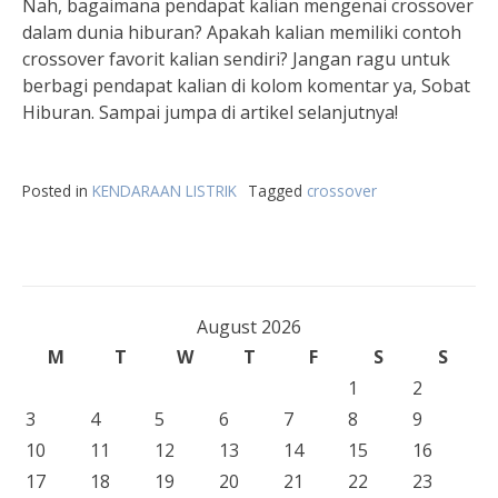
Nah, bagaimana pendapat kalian mengenai crossover
dalam dunia hiburan? Apakah kalian memiliki contoh
crossover favorit kalian sendiri? Jangan ragu untuk
berbagi pendapat kalian di kolom komentar ya, Sobat
Hiburan. Sampai jumpa di artikel selanjutnya!
Posted in
KENDARAAN LISTRIK
Tagged
crossover
August 2026
M
T
W
T
F
S
S
1
2
3
4
5
6
7
8
9
10
11
12
13
14
15
16
17
18
19
20
21
22
23