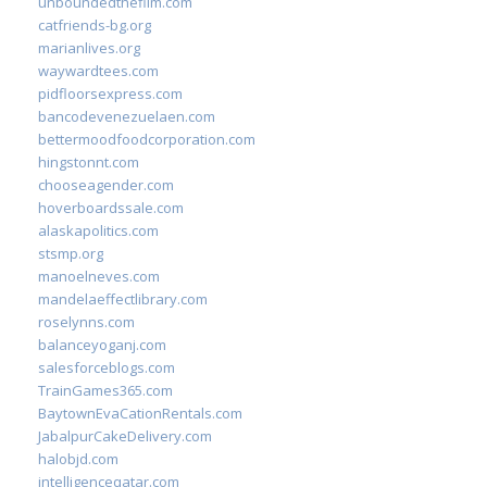
unboundedthefilm.com
catfriends-bg.org
marianlives.org
waywardtees.com
pidfloorsexpress.com
bancodevenezuelaen.com
bettermoodfoodcorporation.com
hingstonnt.com
chooseagender.com
hoverboardssale.com
alaskapolitics.com
stsmp.org
manoelneves.com
mandelaeffectlibrary.com
roselynns.com
balanceyoganj.com
salesforceblogs.com
TrainGames365.com
BaytownEvaCationRentals.com
JabalpurCakeDelivery.com
halobjd.com
intelligenceqatar.com