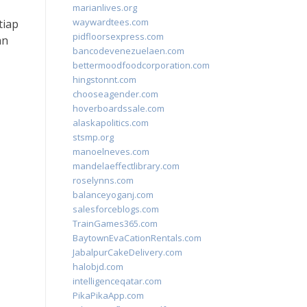
marianlives.org
waywardtees.com
tiap
pidfloorsexpress.com
an
bancodevenezuelaen.com
bettermoodfoodcorporation.com
hingstonnt.com
chooseagender.com
hoverboardssale.com
alaskapolitics.com
stsmp.org
manoelneves.com
mandelaeffectlibrary.com
roselynns.com
balanceyoganj.com
salesforceblogs.com
TrainGames365.com
BaytownEvaCationRentals.com
JabalpurCakeDelivery.com
halobjd.com
intelligenceqatar.com
PikaPikaApp.com