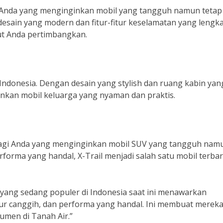
i Anda yang menginginkan mobil yang tangguh namun tetap
esain yang modern dan fitur-fitur keselamatan yang lengk
tut Anda pertimbangkan.
 Indonesia. Dengan desain yang stylish dan ruang kabin yan
nkan mobil keluarga yang nyaman dan praktis.
 bagi Anda yang menginginkan mobil SUV yang tangguh nam
erforma yang handal, X-Trail menjadi salah satu mobil terba
 yang sedang populer di Indonesia saat ini menawarkan
itur canggih, dan performa yang handal. Ini membuat merek
umen di Tanah Air.”