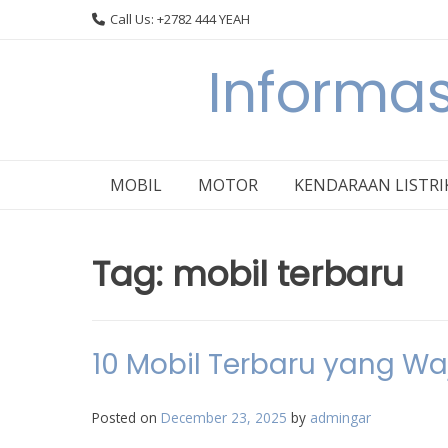
Skip
Call Us: +2782 444 YEAH
to
content
Informas
MOBIL
MOTOR
KENDARAAN LISTRI
Tag:
mobil terbaru
10 Mobil Terbaru yang Wa
Posted on
December 23, 2025
by
admingar