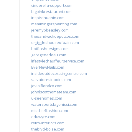
cinderella-support.com
bigpinkrestaurant.com
inspirehuahin.com
memmingerspainting.com
jeremypbeasley.com
thesandwichdepotcos.com
drgiggleshouseofpain.com
hotflashdesigns.com
garagenadeau.com
lifestylechauffeurservice.com
EverNewNails.com
insideoutdecoratingcentre.com
salvatoresinpoint.com
jovialfloralco.com
johnlscotthometeam.com
u-seehomes.com
watersportslagonissi.com
mischieffashion.com
eduwyre.com
retro-interiors.com
theblvd-boise.com