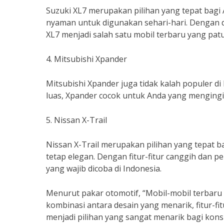
Suzuki XL7 merupakan pilihan yang tepat bag
nyaman untuk digunakan sehari-hari. Dengan d
XL7 menjadi salah satu mobil terbaru yang pa
4. Mitsubishi Xpander
Mitsubishi Xpander juga tidak kalah populer di
luas, Xpander cocok untuk Anda yang mengingi
5. Nissan X-Trail
Nissan X-Trail merupakan pilihan yang tepat
tetap elegan. Dengan fitur-fitur canggih dan p
yang wajib dicoba di Indonesia.
Menurut pakar otomotif, “Mobil-mobil terbaru
kombinasi antara desain yang menarik, fitur-f
menjadi pilihan yang sangat menarik bagi kons