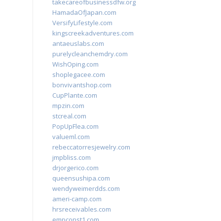
takecareofbusinessdfw.org
HamadaOfJapan.com
VersifyLifestyle.com
kingscreekadventures.com
antaeuslabs.com
purelycleanchemdry.com
WishOping.com
shoplegacee.com
bonvivantshop.com
CupPlante.com
mpzin.com
stcreal.com
PopUpFlea.com
valueml.com
rebeccatorresjewelry.com
jmpbliss.com
drjorgerico.com
queensushipa.com
wendyweimerdds.com
ameri-camp.com
hrsreceivables.com
empconst1.com