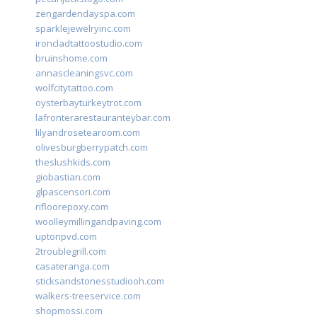
zengardendayspa.com
sparklejewelryinc.com
ironcladtattoostudio.com
bruinshome.com
annascleaningsvc.com
wolfcitytattoo.com
oysterbayturkeytrot.com
lafronterarestauranteybar.com
lilyandrosetearoom.com
olivesburgberrypatch.com
theslushkids.com
giobastian.com
glpascensori.com
rifloorepoxy.com
woolleymillingandpaving.com
uptonpvd.com
2troublegrill.com
casateranga.com
sticksandstonesstudiooh.com
walkers-treeservice.com
shopmossi.com