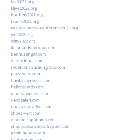
ialp2022.org
klivet2022.org
ifac-hms2022.org
taoms2022.org
iias-euromena-conference2022.org
ivd2022.org
csity2022.org
ibsarstudyabroad.com
bennusehgall.com
tsecincinnati.com
roderconstructiongroup.com
plazabatai.com
hawkscayresort.com
hellonquads.com
diarioanimales.com
decogaleri.com
unavozparadios.com
shoes-vert.com
elbotanicopanama.com
shadyoaksrockportrvpark.com
jccoinlaundry.com
kautorepair.com