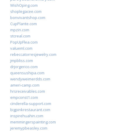
WishOping.com
shoplegacee.com
bonvivantshop.com
CupPlante.com
mpzin.com
stcreal.com
PopUpFlea.com
valueml.com
rebeccatorresjewelry.com
jmpbliss.com
drjorgerico.com
queensushipa.com
wendyweimerdds.com
ameri-camp.com
hrsreceivables.com
empconst1.com
cinderella-support.com
bigpinkrestaurant.com
inspirehuahin.com
memmingerspainting.com
jeremypbeasley.com