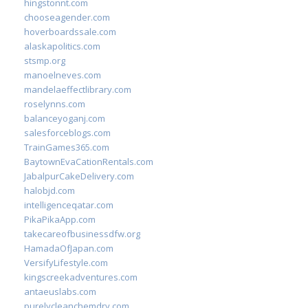
hingstonnt.com
chooseagender.com
hoverboardssale.com
alaskapolitics.com
stsmp.org
manoelneves.com
mandelaeffectlibrary.com
roselynns.com
balanceyoganj.com
salesforceblogs.com
TrainGames365.com
BaytownEvaCationRentals.com
JabalpurCakeDelivery.com
halobjd.com
intelligenceqatar.com
PikaPikaApp.com
takecareofbusinessdfw.org
HamadaOfJapan.com
VersifyLifestyle.com
kingscreekadventures.com
antaeuslabs.com
purelycleanchemdry.com