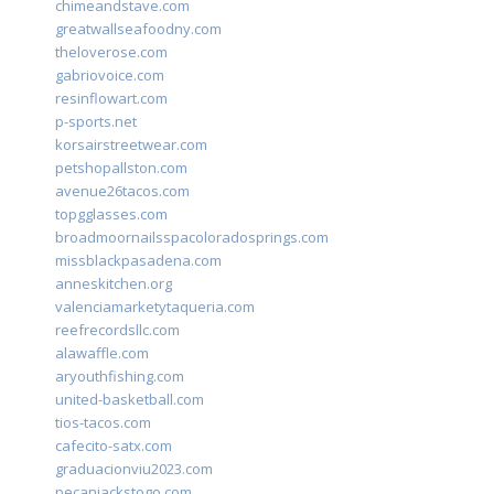
chimeandstave.com
greatwallseafoodny.com
theloverose.com
gabriovoice.com
resinflowart.com
p-sports.net
korsairstreetwear.com
petshopallston.com
avenue26tacos.com
topgglasses.com
broadmoornailsspacoloradosprings.com
missblackpasadena.com
anneskitchen.org
valenciamarketytaqueria.com
reefrecordsllc.com
alawaffle.com
aryouthfishing.com
united-basketball.com
tios-tacos.com
cafecito-satx.com
graduacionviu2023.com
pecanjackstogo.com