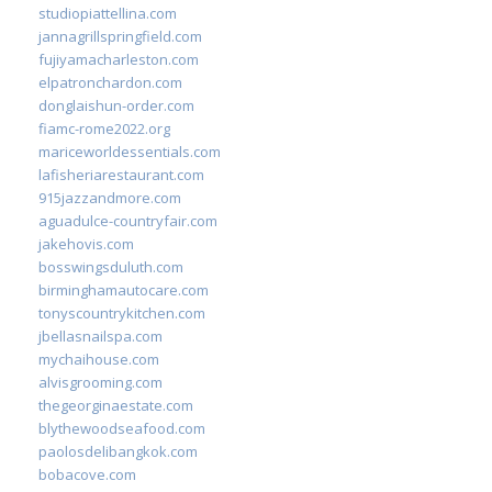
studiopiattellina.com
jannagrillspringfield.com
fujiyamacharleston.com
elpatronchardon.com
donglaishun-order.com
fiamc-rome2022.org
mariceworldessentials.com
lafisheriarestaurant.com
915jazzandmore.com
aguadulce-countryfair.com
jakehovis.com
bosswingsduluth.com
birminghamautocare.com
tonyscountrykitchen.com
jbellasnailspa.com
mychaihouse.com
alvisgrooming.com
thegeorginaestate.com
blythewoodseafood.com
paolosdelibangkok.com
bobacove.com