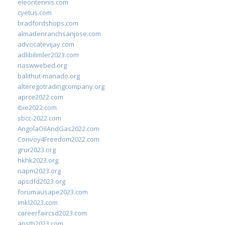
eleontennis.com
cyetus.com
bradfordshops.com
almadenranchsanjose.com
advocatevijay.com
adlibilimler2023.com
naswwebed.org
balithut-manado.org
alteregotradingcompany.org
aprce2022.com
ibie2022.com
sbcc-2022.com
AngolaOilAndGas2022.com
Convoy4Freedom2022.com
grur2023.org
hkhk2023.org
napm2023.org
apsdfd2023.org
forumausape2023.com
imkl2023.com
careerfaircsd2023.com
apsth2023.com