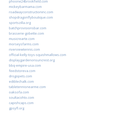
phoone24brookfield.com
mickeybarmama.com
roadwayconstructioninc.com
shopdragonflyboutique.com
sportszilla.org
batchprovisionsbar.com
brasserie-gobette.com
musicrearte.com
morseysfarms.com
riverviewtennis.com
official-kelly-toys-squishmallows.com
displaygardenonsuncrest.org
bbq-empire-usa.com
feedstoreva.com
drogopets.com
ediblechalk.com
tabletennisnearme.com
oaksofa.com
soultacohtx.com
capishcaps.com
gpsyfl.org