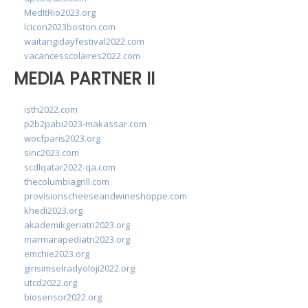
MedItRio2023.org
lcicon2023boston.com
waitangidayfestival2022.com
vacancesscolaires2022.com
MEDIA PARTNER II
isth2022.com
p2b2pabi2023-makassar.com
wocfparis2023.org
sinc2023.com
scdlqatar2022-qa.com
thecolumbiagrill.com
provisionscheeseandwineshoppe.com
khedi2023.org
akademikgeriatri2023.org
marmarapediatri2023.org
emchie2023.org
girisimselradyoloji2022.org
utcd2022.org
biosensor2022.org