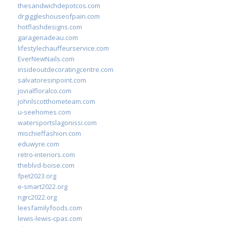
thesandwichdepotcos.com
drgiggleshouseofpain.com
hotflashdesigns.com
garagenadeau.com
lifestylechauffeurservice.com
EverNewNails.com
insideoutdecoratingcentre.com
salvatoresinpoint.com
jovialfloralco.com
johnlscotthometeam.com
u-seehomes.com
watersportslagonissi.com
mischieffashion.com
eduwyre.com
retro-interiors.com
theblvd-boise.com
fpet2023.org
e-smart2022.org
ngrc2022.org
leesfamilyfoods.com
lewis-lewis-cpas.com