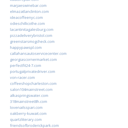
marjaeswinebar.com
elmazatlanclinton.com
ideacoffeenyc.com
odieschillicothe.com
lacantinitagalesburg.com
pizzadeliverybristol.com
greenstarsmogcheck.com
happypawspl.com
callahansautoservicecenter.com
georgiascornermarket.com
perfectfit24-7.com
portugalprivatedriver.com
von-racer.com
coffeeshopcharleston.com
salon104mainstreet.com
alkaspringswater.com
318mainstreet8h.com
lovenailsspari.com
oakberry-kuwait.com
quartzliterary.com
friendsofbroderickpark.com