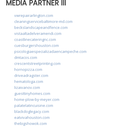
MEDIA PARTNER III
vwrepairarlington.com
cleaningservicebaltimore-md.com
beckslandscapeandfence.com
vistaaltadelveramendi.com
coastlinecateringnc.com
cuesburgershouston.com
psicologiaespecializadaencampeche.com
dmtacos.com
crescentstreetprinting.com
hornopizza.com
driveadragster.com
hematologa.com
lizaivanov.com
guesttinyhomes.com
home-plow-by-meyer.com
palatelatincuisine.com
blackdoglegacy.com
eatvivahouston.com
thebigshowok.com