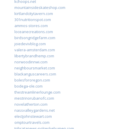
kchoops.net
mountainsideskateshop.com
kirtlandcitytavern.com
301nutritionspot.com
ammos-stores.com
loceanecreations.com
birdsongridgefarm.com
joiedevivblog.com
valera-amsterdam.com
libertybrandhemp.com
norwoodinnwi.com
neighboursmarket.com
blackanguscareers.com
bolesfororegon.com
bodega-ole.com
thestreamlinerlounge.com
mestrinorubanofc.com
novelatherton.com
nassvalleygardens.net
electjohnstewart.com
omptourtravels.com
tribratanews-polreskebumen.com