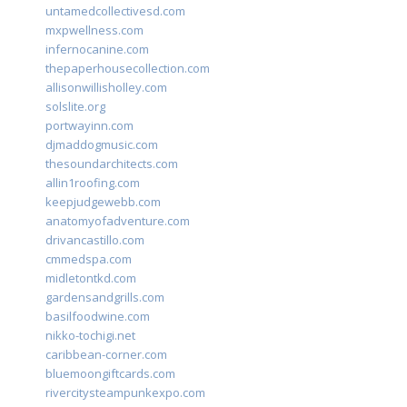
untamedcollectivesd.com
mxpwellness.com
infernocanine.com
thepaperhousecollection.com
allisonwillisholley.com
solslite.org
portwayinn.com
djmaddogmusic.com
thesoundarchitects.com
allin1roofing.com
keepjudgewebb.com
anatomyofadventure.com
drivancastillo.com
cmmedspa.com
midletontkd.com
gardensandgrills.com
basilfoodwine.com
nikko-tochigi.net
caribbean-corner.com
bluemoongiftcards.com
rivercitysteampunkexpo.com