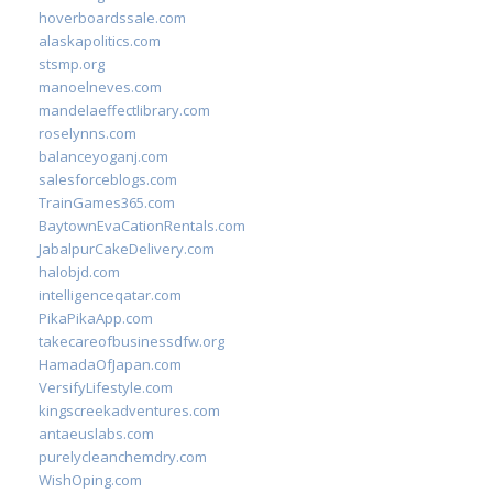
hoverboardssale.com
alaskapolitics.com
stsmp.org
manoelneves.com
mandelaeffectlibrary.com
roselynns.com
balanceyoganj.com
salesforceblogs.com
TrainGames365.com
BaytownEvaCationRentals.com
JabalpurCakeDelivery.com
halobjd.com
intelligenceqatar.com
PikaPikaApp.com
takecareofbusinessdfw.org
HamadaOfJapan.com
VersifyLifestyle.com
kingscreekadventures.com
antaeuslabs.com
purelycleanchemdry.com
WishOping.com