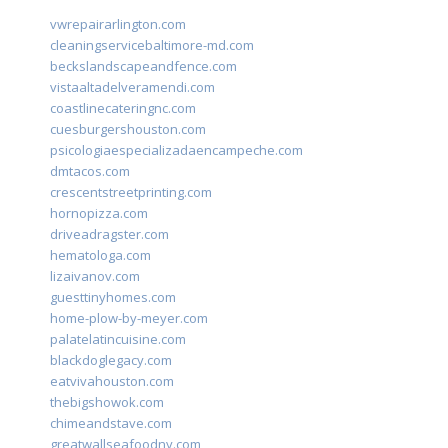
vwrepairarlington.com
cleaningservicebaltimore-md.com
beckslandscapeandfence.com
vistaaltadelveramendi.com
coastlinecateringnc.com
cuesburgershouston.com
psicologiaespecializadaencampeche.com
dmtacos.com
crescentstreetprinting.com
hornopizza.com
driveadragster.com
hematologa.com
lizaivanov.com
guesttinyhomes.com
home-plow-by-meyer.com
palatelatincuisine.com
blackdoglegacy.com
eatvivahouston.com
thebigshowok.com
chimeandstave.com
greatwallseafoodny.com