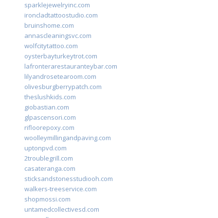
sparklejewelryinc.com
ironcladtattoostudio.com
bruinshome.com
annascleaningsvc.com
wolfcitytattoo.com
oysterbayturkeytrot.com
lafronterarestauranteybar.com
lilyandrosetearoom.com
olivesburgberrypatch.com
theslushkids.com
giobastian.com
glpascensori.com
rifloorepoxy.com
woolleymillingandpaving.com
uptonpvd.com
2troublegrill.com
casateranga.com
sticksandstonesstudiooh.com
walkers-treeservice.com
shopmossi.com
untamedcollectivesd.com