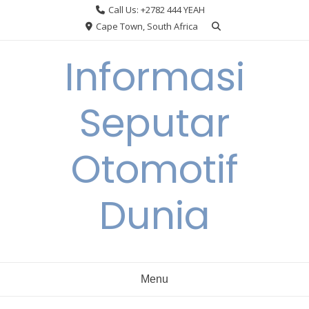
Skip
Call Us: +2782 444 YEAH
to
Cape Town, South Africa
content
Informasi
Seputar
Otomotif
Dunia
Menu