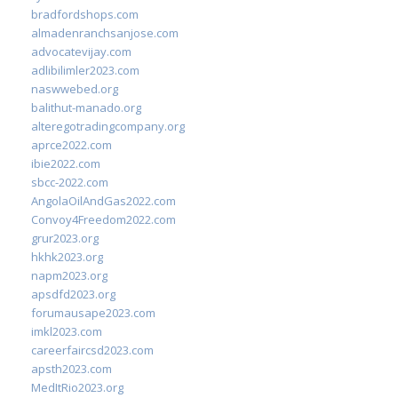
bradfordshops.com
almadenranchsanjose.com
advocatevijay.com
adlibilimler2023.com
naswwebed.org
balithut-manado.org
alteregotradingcompany.org
aprce2022.com
ibie2022.com
sbcc-2022.com
AngolaOilAndGas2022.com
Convoy4Freedom2022.com
grur2023.org
hkhk2023.org
napm2023.org
apsdfd2023.org
forumausape2023.com
imkl2023.com
careerfaircsd2023.com
apsth2023.com
MedItRio2023.org