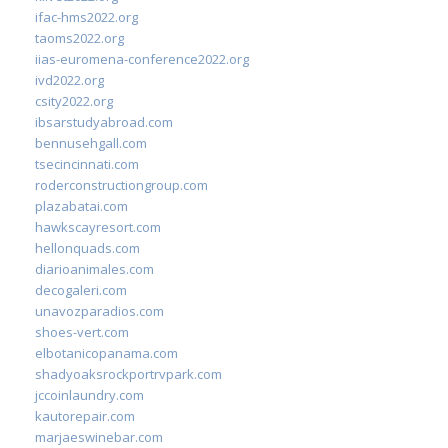
ifac-hms2022.org
taoms2022.org
iias-euromena-conference2022.org
ivd2022.org
csity2022.org
ibsarstudyabroad.com
bennusehgall.com
tsecincinnati.com
roderconstructiongroup.com
plazabatai.com
hawkscayresort.com
hellonquads.com
diarioanimales.com
decogaleri.com
unavozparadios.com
shoes-vert.com
elbotanicopanama.com
shadyoaksrockportrvpark.com
jccoinlaundry.com
kautorepair.com
marjaeswinebar.com