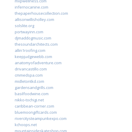
mxpwellness.com
infernocanine.com
thepaperhousecollection.com
allisonwillisholley.com
solslite.org
portwayinn.com
djmaddogmusic.com
thesoundarchitects.com
allin1roofing.com
keepjudgewebb.com
anatomyofadventure.com
drivancastillo.com
cmmedspa.com
midletontkd.com
gardensandgrills.com
basilfoodwine.com
nikko-tochigi.net
caribbean-corner.com
bluemoongiftcards.com
rivercitysteampunkexpo.com
kchoops.net
mountainsideskateshop.com