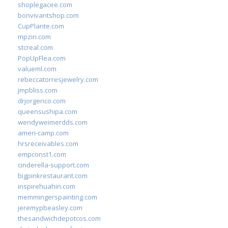
shoplegacee.com
bonvivantshop.com
CupPlante.com
mpzin.com
stcreal.com
PopUpFlea.com
valueml.com
rebeccatorresjewelry.com
jmpbliss.com
drjorgerico.com
queensushipa.com
wendyweimerdds.com
ameri-camp.com
hrsreceivables.com
empconst1.com
cinderella-support.com
bigpinkrestaurant.com
inspirehuahin.com
memmingerspainting.com
jeremypbeasley.com
thesandwichdepotcos.com