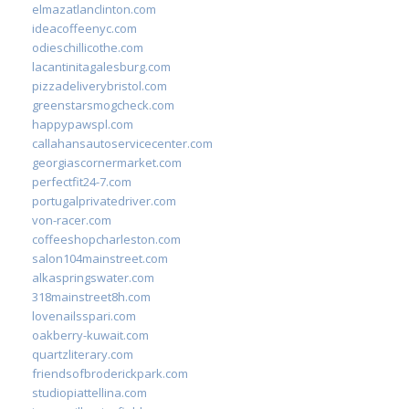
elmazatlanclinton.com
ideacoffeenyc.com
odieschillicothe.com
lacantinitagalesburg.com
pizzadeliverybristol.com
greenstarsmogcheck.com
happypawspl.com
callahansautoservicecenter.com
georgiascornermarket.com
perfectfit24-7.com
portugalprivatedriver.com
von-racer.com
coffeeshopcharleston.com
salon104mainstreet.com
alkaspringswater.com
318mainstreet8h.com
lovenailsspari.com
oakberry-kuwait.com
quartzliterary.com
friendsofbroderickpark.com
studiopiattellina.com