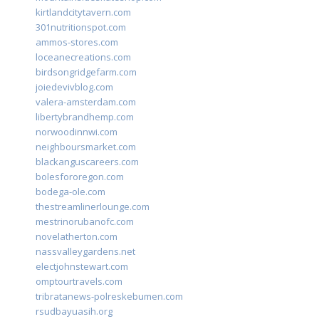
kirtlandcitytavern.com
301nutritionspot.com
ammos-stores.com
loceanecreations.com
birdsongridgefarm.com
joiedevivblog.com
valera-amsterdam.com
libertybrandhemp.com
norwoodinnwi.com
neighboursmarket.com
blackanguscareers.com
bolesfororegon.com
bodega-ole.com
thestreamlinerlounge.com
mestrinorubanofc.com
novelatherton.com
nassvalleygardens.net
electjohnstewart.com
omptourtravels.com
tribratanews-polreskebumen.com
rsudbayuasih.org