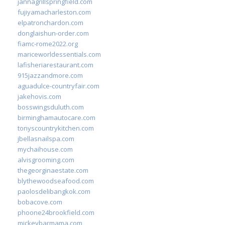
jannagrillspringfield.com
fujiyamacharleston.com
elpatronchardon.com
donglaishun-order.com
fiamc-rome2022.org
mariceworldessentials.com
lafisheriarestaurant.com
915jazzandmore.com
aguadulce-countryfair.com
jakehovis.com
bosswingsduluth.com
birminghamautocare.com
tonyscountrykitchen.com
jbellasnailspa.com
mychaihouse.com
alvisgrooming.com
thegeorginaestate.com
blythewoodseafood.com
paolosdelibangkok.com
bobacove.com
phoone24brookfield.com
mickeybarmama.com