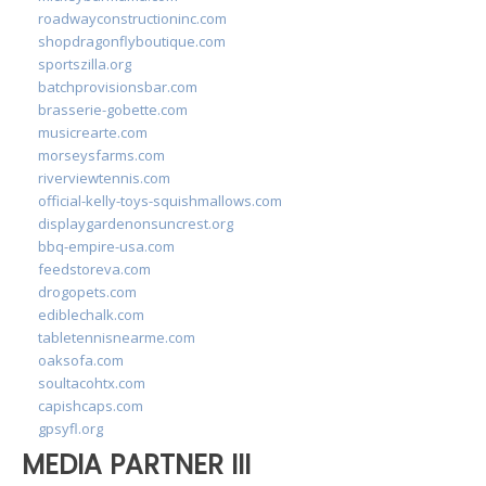
roadwayconstructioninc.com
shopdragonflyboutique.com
sportszilla.org
batchprovisionsbar.com
brasserie-gobette.com
musicrearte.com
morseysfarms.com
riverviewtennis.com
official-kelly-toys-squishmallows.com
displaygardenonsuncrest.org
bbq-empire-usa.com
feedstoreva.com
drogopets.com
ediblechalk.com
tabletennisnearme.com
oaksofa.com
soultacohtx.com
capishcaps.com
gpsyfl.org
MEDIA PARTNER III