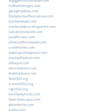
drgiggleshouseofpain.com
hotflashdesigns.com
garagenadeau.com
lifestylechauffeurservice.com
EverNewNails.com
insideoutdecoratingcentre.com
salvatoresinpoint.com
jovialfloralco.com
johnlscotthometeam.com
u-seehomes.com
watersportslagonissi.com
mischieffashion.com
eduwyre.com
retro-interiors.com
theblvd-boise.com
fpet2023.org
e-smart2022.org
ngrc2022.org
leesfamilyfoods.com
lewis-lewis-cpas.com
eleontennis.com
cyetus.com