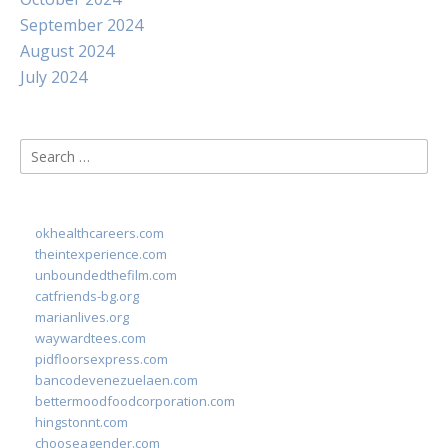
September 2024
August 2024
July 2024
Search
for:
okhealthcareers.com
theintexperience.com
unboundedthefilm.com
catfriends-bg.org
marianlives.org
waywardtees.com
pidfloorsexpress.com
bancodevenezuelaen.com
bettermoodfoodcorporation.com
hingstonnt.com
chooseagender.com