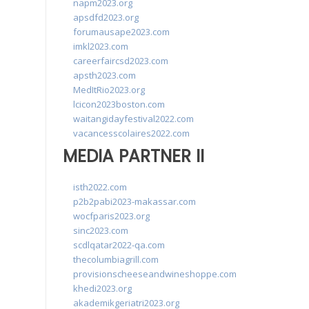
napm2023.org
apsdfd2023.org
forumausape2023.com
imkl2023.com
careerfaircsd2023.com
apsth2023.com
MedItRio2023.org
lcicon2023boston.com
waitangidayfestival2022.com
vacancesscolaires2022.com
MEDIA PARTNER II
isth2022.com
p2b2pabi2023-makassar.com
wocfparis2023.org
sinc2023.com
scdlqatar2022-qa.com
thecolumbiagrill.com
provisionscheeseandwineshoppe.com
khedi2023.org
akademikgeriatri2023.org