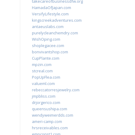
takecareofbusinessdfw.org
HamadaOfJapan.com
VersifyLifestyle.com
kingscreekadventures.com
antaeuslabs.com
purelycleanchemdry.com
WishOping.com
shoplegacee.com
bonvivantshop.com
CupPlante.com
mpzin.com
stcreal.com
PopUpFlea.com
valueml.com
rebeccatorresjewelry.com
jmpbliss.com
drjorgerico.com
queensushipa.com
wendyweimerdds.com
ameri-camp.com
hrsreceivables.com
empconst1.com