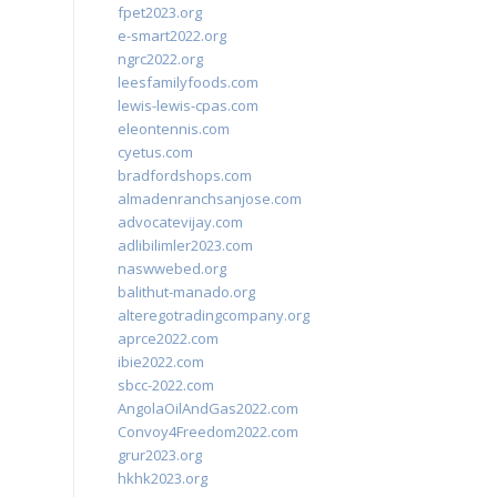
fpet2023.org
e-smart2022.org
ngrc2022.org
leesfamilyfoods.com
lewis-lewis-cpas.com
eleontennis.com
cyetus.com
bradfordshops.com
almadenranchsanjose.com
advocatevijay.com
adlibilimler2023.com
naswwebed.org
balithut-manado.org
alteregotradingcompany.org
aprce2022.com
ibie2022.com
sbcc-2022.com
AngolaOilAndGas2022.com
Convoy4Freedom2022.com
grur2023.org
hkhk2023.org