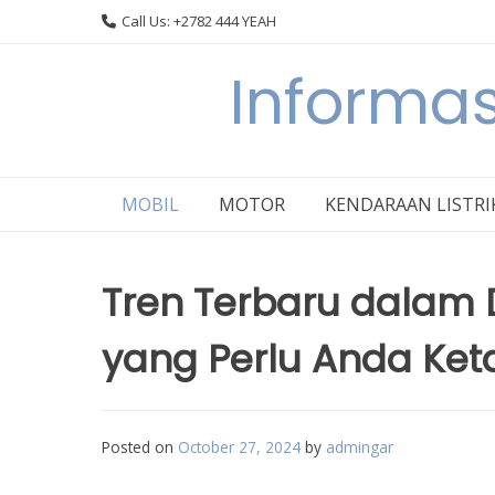
Skip
Call Us: +2782 444 YEAH
to
content
Informas
MOBIL
MOTOR
KENDARAAN LISTRI
Tren Terbaru dalam 
yang Perlu Anda Ket
Posted on
October 27, 2024
by
admingar