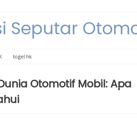
i Seputar Otomo
K
togel hk
Dunia Otomotif Mobil: Apa
ahui