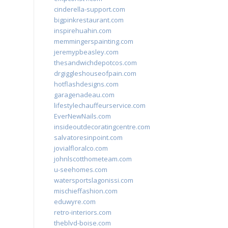
cinderella-support.com
bigpinkrestaurant.com
inspirehuahin.com
memmingerspainting.com
jeremypbeasley.com
thesandwichdepotcos.com
drgiggleshouseofpain.com
hotflashdesigns.com
garagenadeau.com
lifestylechauffeurservice.com
EverNewNails.com
insideoutdecoratingcentre.com
salvatoresinpoint.com
jovialfloralco.com
johnlscotthometeam.com
u-seehomes.com
watersportslagonissi.com
mischieffashion.com
eduwyre.com
retro-interiors.com
theblvd-boise.com