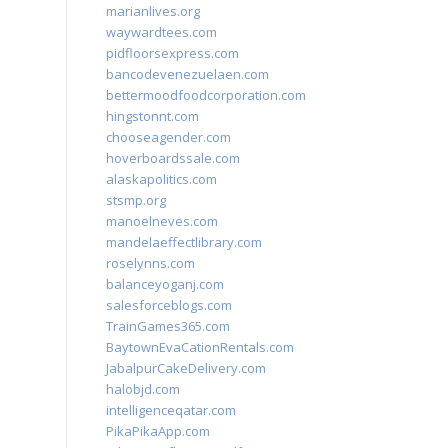
marianlives.org
waywardtees.com
pidfloorsexpress.com
bancodevenezuelaen.com
bettermoodfoodcorporation.com
hingstonnt.com
chooseagender.com
hoverboardssale.com
alaskapolitics.com
stsmp.org
manoelneves.com
mandelaeffectlibrary.com
roselynns.com
balanceyoganj.com
salesforceblogs.com
TrainGames365.com
BaytownEvaCationRentals.com
JabalpurCakeDelivery.com
halobjd.com
intelligenceqatar.com
PikaPikaApp.com