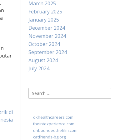
.
March 2025
an
February 2025
ga
January 2025
December 2024
November 2024
October 2024
an
September 2024
putar
August 2024
July 2024
Search
for:
rik di
okhealthcareers.com
nesia
theintexperience.com
unboundedthefilm.com
catfriends-bg.org