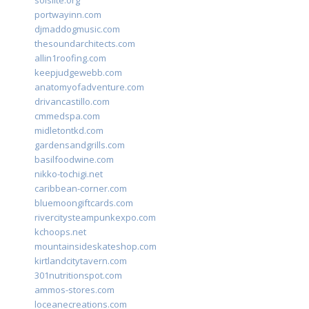
solslite.org
portwayinn.com
djmaddogmusic.com
thesoundarchitects.com
allin1roofing.com
keepjudgewebb.com
anatomyofadventure.com
drivancastillo.com
cmmedspa.com
midletontkd.com
gardensandgrills.com
basilfoodwine.com
nikko-tochigi.net
caribbean-corner.com
bluemoongiftcards.com
rivercitysteampunkexpo.com
kchoops.net
mountainsideskateshop.com
kirtlandcitytavern.com
301nutritionspot.com
ammos-stores.com
loceanecreations.com