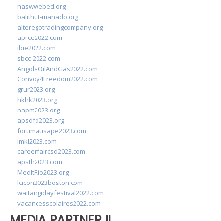
naswwebed.org
balithut-manado.org
alteregotradingcompany.org
aprce2022.com
ibie2022.com
sbcc-2022.com
AngolaOilAndGas2022.com
Convoy4Freedom2022.com
grur2023.org
hkhk2023.org
napm2023.org
apsdfd2023.org
forumausape2023.com
imkl2023.com
careerfaircsd2023.com
apsth2023.com
MedItRio2023.org
lcicon2023boston.com
waitangidayfestival2022.com
vacancesscolaires2022.com
MEDIA PARTNER II