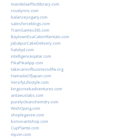
mandelaeffectlibrary.com
roselynns.com
balanceyoganj.com
salesforceblogs.com
TrainGames365.com
BaytownEvaCationRentals.com
JabalpurCakeDelivery.com
halobjd.com
intelligenceqatar.com
PikaPikaApp.com
takecareofbusinessdfw.org
HamadaOfJapan.com
VersifyLifestyle.com
kingscreekadventures.com
antaeuslabs.com
purelycleanchemdry.com
WishOping.com
shoplegacee.com
bonvivantshop.com
CupPlante.com
mpzin.com