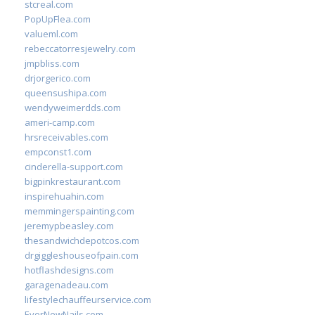
stcreal.com
PopUpFlea.com
valueml.com
rebeccatorresjewelry.com
jmpbliss.com
drjorgerico.com
queensushipa.com
wendyweimerdds.com
ameri-camp.com
hrsreceivables.com
empconst1.com
cinderella-support.com
bigpinkrestaurant.com
inspirehuahin.com
memmingerspainting.com
jeremypbeasley.com
thesandwichdepotcos.com
drgiggleshouseofpain.com
hotflashdesigns.com
garagenadeau.com
lifestylechauffeurservice.com
EverNewNails.com