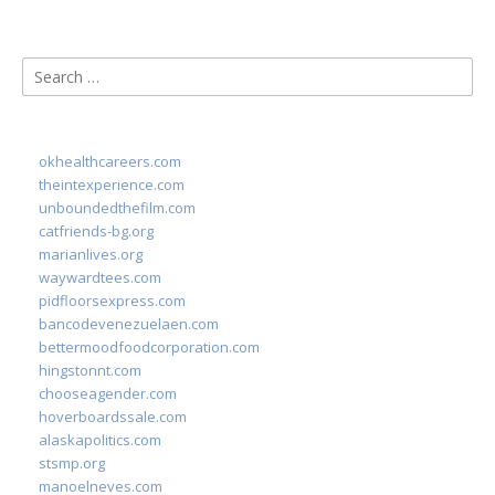
Search
for:
okhealthcareers.com
theintexperience.com
unboundedthefilm.com
catfriends-bg.org
marianlives.org
waywardtees.com
pidfloorsexpress.com
bancodevenezuelaen.com
bettermoodfoodcorporation.com
hingstonnt.com
chooseagender.com
hoverboardssale.com
alaskapolitics.com
stsmp.org
manoelneves.com