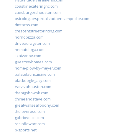
vistaaltadelveramendi.com
coastlinecateringnc.com
cuesburgershouston.com
psicologiaespecializadaencampeche.com
dmtacos.com
crescentstreetprinting.com
hornopizza.com
driveadragster.com
hematologa.com
lizaivanov.com
guesttinyhomes.com
home-plow-by-meyer.com
palatelatincuisine.com
blackdoglegacy.com
eatvivahouston.com
thebigshowok.com
chimeandstave.com
greatwallseafoodny.com
theloverose.com
gabriovoice.com
resinflowart.com
p-sports.net