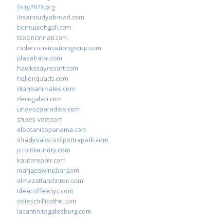
csity2022.org
ibsarstudyabroad.com
bennusehgall.com
tsecincinnati.com
roderconstructiongroup.com
plazabatai.com
hawkscayresort.com
hellonquads.com
diarioanimales.com
decogaleri.com
unavozparadios.com
shoes-vert.com
elbotanicopanama.com
shadyoaksrockportrvpark.com
jccoinlaundry.com
kautorepair.com
marjaeswinebar.com
elmazatlanclinton.com
ideacoffeenyc.com
odieschillicothe.com
lacantinitagalesburg.com