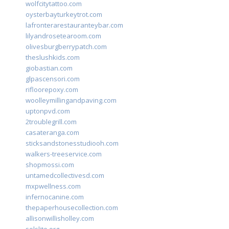
wolfcitytattoo.com
oysterbayturkeytrot.com
lafronterarestauranteybar.com
lilyandrosetearoom.com
olivesburgberrypatch.com
theslushkids.com
giobastian.com
glpascensori.com
rifloorepoxy.com
woolleymillingandpaving.com
uptonpvd.com
2troublegrill.com
casateranga.com
sticksandstonesstudiooh.com
walkers-treeservice.com
shopmossi.com
untamedcollectivesd.com
mxpwellness.com
infernocanine.com
thepaperhousecollection.com
allisonwillisholley.com