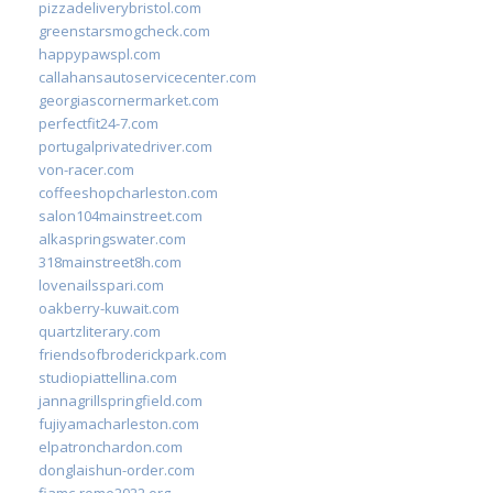
pizzadeliverybristol.com
greenstarsmogcheck.com
happypawspl.com
callahansautoservicecenter.com
georgiascornermarket.com
perfectfit24-7.com
portugalprivatedriver.com
von-racer.com
coffeeshopcharleston.com
salon104mainstreet.com
alkaspringswater.com
318mainstreet8h.com
lovenailsspari.com
oakberry-kuwait.com
quartzliterary.com
friendsofbroderickpark.com
studiopiattellina.com
jannagrillspringfield.com
fujiyamacharleston.com
elpatronchardon.com
donglaishun-order.com
fiamc-rome2022.org