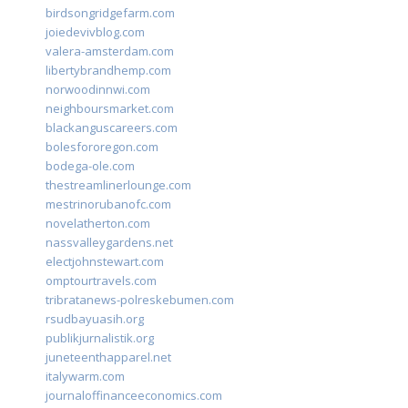
birdsongridgefarm.com
joiedevivblog.com
valera-amsterdam.com
libertybrandhemp.com
norwoodinnwi.com
neighboursmarket.com
blackanguscareers.com
bolesfororegon.com
bodega-ole.com
thestreamlinerlounge.com
mestrinorubanofc.com
novelatherton.com
nassvalleygardens.net
electjohnstewart.com
omptourtravels.com
tribratanews-polreskebumen.com
rsudbayuasih.org
publikjurnalistik.org
juneteenthapparel.net
italywarm.com
journaloffinanceeconomics.com