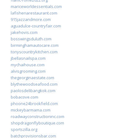
mariceworldessentials.com
lafisheriarestaurant.com
915jazzandmore.com
aguadulce-countryfair.com
jakehovis.com
bosswingsduluth.com
birminghamautocare.com
tonyscountrykitchen.com
jbellasnailspa.com
mychaihouse.com
alvisgrooming.com
thegeorginaestate.com
blythewoodseafood.com
paolosdelibangkok.com
bobacove.com
phoone24brookfield.com
mickeybarmama.com
roadwayconstructioninc.com
shopdragonflyboutique.com
sportszilla.org
batchprovisionsbar.com