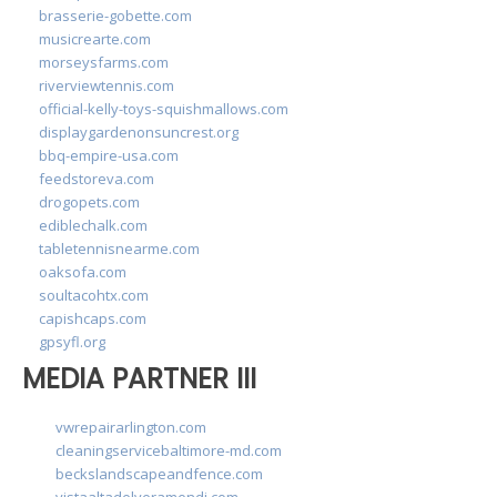
brasserie-gobette.com
musicrearte.com
morseysfarms.com
riverviewtennis.com
official-kelly-toys-squishmallows.com
displaygardenonsuncrest.org
bbq-empire-usa.com
feedstoreva.com
drogopets.com
ediblechalk.com
tabletennisnearme.com
oaksofa.com
soultacohtx.com
capishcaps.com
gpsyfl.org
MEDIA PARTNER III
vwrepairarlington.com
cleaningservicebaltimore-md.com
beckslandscapeandfence.com