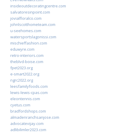
insideoutdecoratingcentre.com
salvatoresinpoint.com
jovialfloralco.com
johnlscotthometeam.com
u-seehomes.com
watersportslagonissi.com
mischieffashion.com
eduwyre.com
retro-interiors.com
theblvd-boise.com
fpet2023.org
e-smart2022.org
ngrc2022.org
leesfamilyfoods.com
lewis-lewis-cpas.com
eleontennis.com
cyetus.com
bradfordshops.com
almadenranchsanjose.com
advocatevijay.com
adlibilimler2023.com