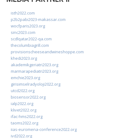
isth2022.com
p2b2pabi2023-makassar.com
wocfparis2023.org
sinc2023.com
scdlqatar2022-qa.com
thecolumbiagrill.com
provisionscheeseandwineshoppe.com
khedi2023.org
akademikgeriatri2023.org
marmarapediatri2023.org
emchie2023.org
girisimselradyoloji2022.org
utcd2022.org
biosensor2022.org
ialp2022.org
klivet2022.org
ifac-hms2022.org
taoms2022.org
iias-euromena-conference2022.org
ivd2022.org