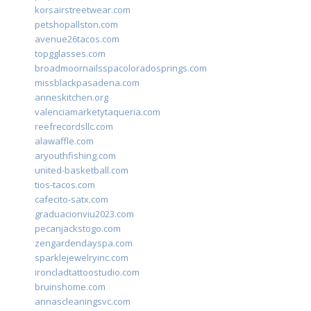
korsairstreetwear.com
petshopallston.com
avenue26tacos.com
topgglasses.com
broadmoornailsspacoloradosprings.com
missblackpasadena.com
anneskitchen.org
valenciamarketytaqueria.com
reefrecordsllc.com
alawaffle.com
aryouthfishing.com
united-basketball.com
tios-tacos.com
cafecito-satx.com
graduacionviu2023.com
pecanjackstogo.com
zengardendayspa.com
sparklejewelryinc.com
ironcladtattoostudio.com
bruinshome.com
annascleaningsvc.com