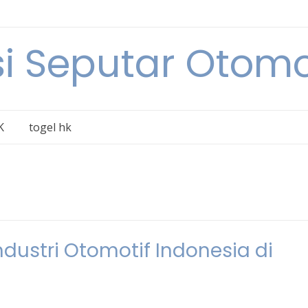
i Seputar Otomo
K
togel hk
ustri Otomotif Indonesia di