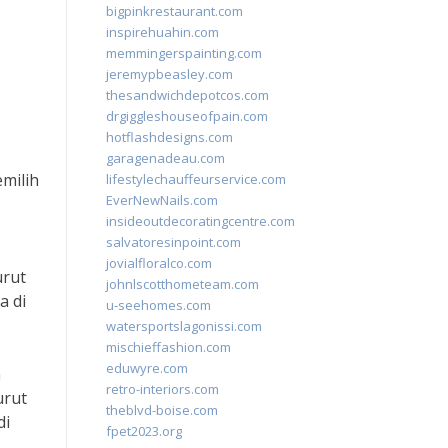
bigpinkrestaurant.com
inspirehuahin.com
memmingerspainting.com
jeremypbeasley.com
thesandwichdepotcos.com
drgiggleshouseofpain.com
hotflashdesigns.com
garagenadeau.com
emilih
lifestylechauffeurservice.com
EverNewNails.com
insideoutdecoratingcentre.com
salvatoresinpoint.com
jovialfloralco.com
urut
johnlscotthometeam.com
a di
u-seehomes.com
watersportslagonissi.com
mischieffashion.com
eduwyre.com
a
retro-interiors.com
urut
theblvd-boise.com
di
fpet2023.org