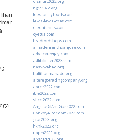
e-smart2022.org
ngrc2022.org
ilihan
leesfamilyfoods.com
lewis-lewis-cpas.com
iriman
eleontennis.com
ng
cyetus.com
bradfordshops.com
almadenranchsanjose.com
.
advocatevijay.com
adlibilimler2023.com
ng
naswwebed.org
balithut-manado.org
alteregotradingcompany.org
aprce2022.com
ibie2022.com
sbcc-2022.com
moga
AngolaOilAndGas2022.com
Convoy4Freedom2022.com
grur2023.org
hkhk2023.org
napm2023.org
apsdfd2023.org