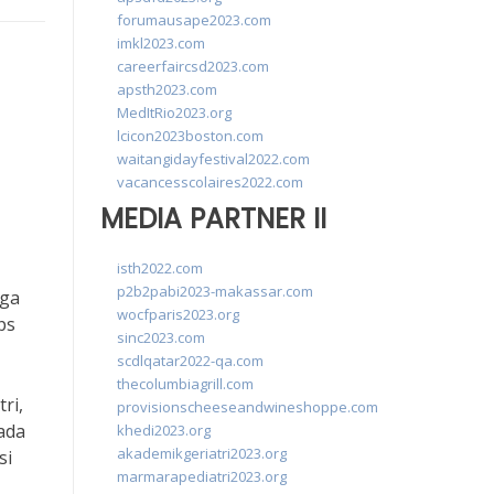
forumausape2023.com
imkl2023.com
careerfaircsd2023.com
apsth2023.com
MedItRio2023.org
lcicon2023boston.com
waitangidayfestival2022.com
vacancesscolaires2022.com
MEDIA PARTNER II
isth2022.com
p2b2pabi2023-makassar.com
aga
wocfparis2023.org
ps
sinc2023.com
scdlqatar2022-qa.com
thecolumbiagrill.com
ri,
provisionscheeseandwineshoppe.com
ada
khedi2023.org
akademikgeriatri2023.org
si
marmarapediatri2023.org