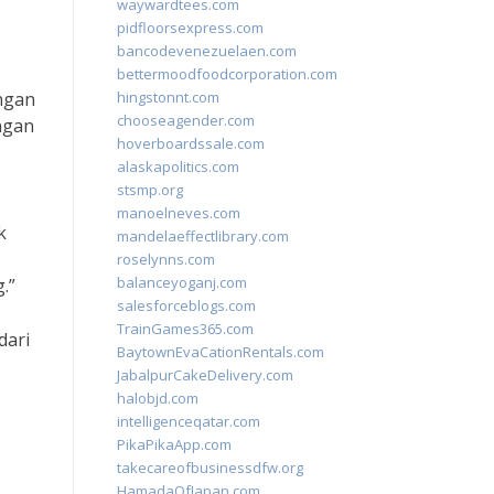
waywardtees.com
pidfloorsexpress.com
bancodevenezuelaen.com
bettermoodfoodcorporation.com
engan
hingstonnt.com
chooseagender.com
ngan
hoverboardssale.com
alaskapolitics.com
stsmp.org
manoelneves.com
k
mandelaeffectlibrary.com
roselynns.com
balanceyoganj.com
.”
salesforceblogs.com
TrainGames365.com
dari
BaytownEvaCationRentals.com
JabalpurCakeDelivery.com
halobjd.com
intelligenceqatar.com
PikaPikaApp.com
takecareofbusinessdfw.org
s
HamadaOfJapan.com