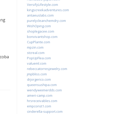
VersifyLifestyle.com
kingscreekadventures.com
antaeuslabs.com
ang
purelycleanchemdry.com
WishOping.com
shoplegacee.com
bonvivantshop.com
CupPlante.com
mpzin.com
stcreal.com
ncoba
PopUpFlea.com
valueml.com
rebeccatorresjewelry.com
jmpbliss.com
drjorgerico.com
queensushipa.com
wendyweimerdds.com
ameri-camp.com
hrsreceivables.com
empconst1.com
cinderella-support.com