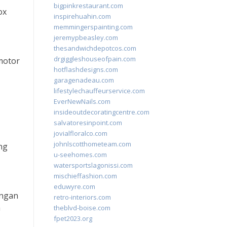
bigpinkrestaurant.com
ox
inspirehuahin.com
memmingerspainting.com
jeremypbeasley.com
thesandwichdepotcos.com
drgiggleshouseofpain.com
motor
hotflashdesigns.com
garagenadeau.com
lifestylechauffeurservice.com
EverNewNails.com
insideoutdecoratingcentre.com
salvatoresinpoint.com
jovialfloralco.com
johnlscotthometeam.com
ng
u-seehomes.com
watersportslagonissi.com
mischieffashion.com
eduwyre.com
engan
retro-interiors.com
a
theblvd-boise.com
fpet2023.org