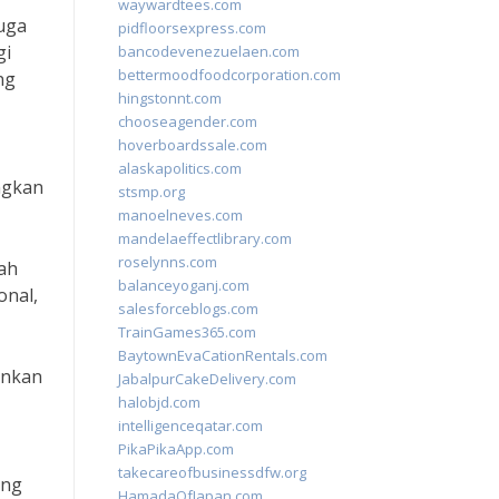
waywardtees.com
juga
pidfloorsexpress.com
gi
bancodevenezuelaen.com
bettermoodfoodcorporation.com
ng
hingstonnt.com
chooseagender.com
hoverboardssale.com
alaskapolitics.com
ngkan
stsmp.org
manoelneves.com
mandelaeffectlibrary.com
roselynns.com
mah
balanceyoganj.com
onal,
salesforceblogs.com
TrainGames365.com
BaytownEvaCationRentals.com
kinkan
JabalpurCakeDelivery.com
halobjd.com
intelligenceqatar.com
PikaPikaApp.com
takecareofbusinessdfw.org
ang
HamadaOfJapan.com