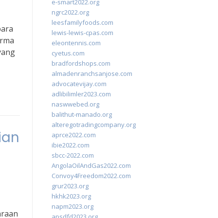
e-smart2022.org
ngrc2022.org
leesfamilyfoods.com
para
lewis-lewis-cpas.com
orma
eleontennis.com
yang
cyetus.com
bradfordshops.com
almadenranchsanjose.com
advocatevijay.com
adlibilimler2023.com
naswwebed.org
balithut-manado.org
alteregotradingcompany.org
ian
aprce2022.com
ibie2022.com
sbcc-2022.com
AngolaOilAndGas2022.com
Convoy4Freedom2022.com
grur2023.org
hkhk2023.org
napm2023.org
araan
apsdfd2023.org