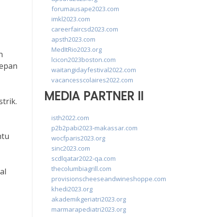
forumausape2023.com
imkl2023.com
careerfaircsd2023.com
apsth2023.com
MedItRio2023.org
n
lcicon2023boston.com
depan
waitangidayfestival2022.com
vacancesscolaires2022.com
MEDIA PARTNER II
trik.
isth2022.com
p2b2pabi2023-makassar.com
ntu
wocfparis2023.org
sinc2023.com
scdlqatar2022-qa.com
thecolumbiagrill.com
al
provisionscheeseandwineshoppe.com
khedi2023.org
akademikgeriatri2023.org
marmarapediatri2023.org