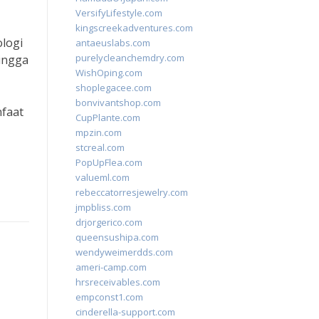
VersifyLifestyle.com
kingscreekadventures.com
ologi
antaeuslabs.com
purelycleanchemdry.com
hingga
WishOping.com
shoplegacee.com
bonvivantshop.com
nfaat
CupPlante.com
mpzin.com
stcreal.com
PopUpFlea.com
valueml.com
rebeccatorresjewelry.com
jmpbliss.com
drjorgerico.com
queensushipa.com
wendyweimerdds.com
ameri-camp.com
hrsreceivables.com
empconst1.com
cinderella-support.com