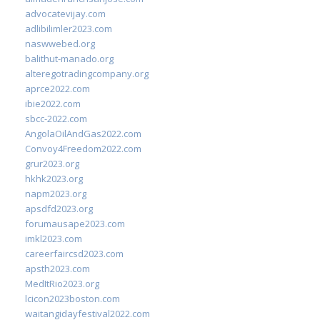
advocatevijay.com
adlibilimler2023.com
naswwebed.org
balithut-manado.org
alteregotradingcompany.org
aprce2022.com
ibie2022.com
sbcc-2022.com
AngolaOilAndGas2022.com
Convoy4Freedom2022.com
grur2023.org
hkhk2023.org
napm2023.org
apsdfd2023.org
forumausape2023.com
imkl2023.com
careerfaircsd2023.com
apsth2023.com
MedItRio2023.org
lcicon2023boston.com
waitangidayfestival2022.com