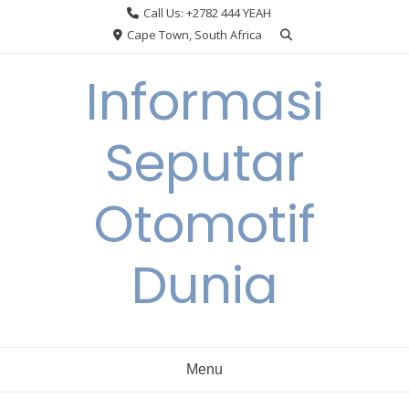
Skip
Call Us: +2782 444 YEAH
to
Cape Town, South Africa
content
Informasi
Seputar
Otomotif
Dunia
Menu