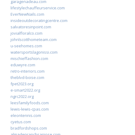
garagenadeau.com
lifestylechauffeurservice.com
EverNewNails.com
insideoutdecoratingcentre.com
salvatoresinpoint.com
jovialfloralco.com
johnlscotthometeam.com
u-seehomes.com
watersportslagonissi.com
mischieffashion.com
eduwyre.com
retro-interiors.com
theblvd-boise.com
fpet2023.org
e-smart2022.org
ngrc2022.org
leesfamilyfoods.com
lewis-lewis-cpas.com
eleontennis.com
cyetus.com
bradfordshops.com
almadenranchsanjose.com