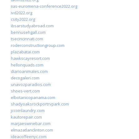
iias-euromena-conference2022.org
ivd2022.org
csity2022.org
ibsarstudyabroad.com
bennusehgall.com
tsecincinnati.com
roderconstructiongroup.com
plazabatai.com
hawkscayresort.com
hellonquads.com
diarioanimales.com
decogaleri.com
unavozparadios.com
shoes-vert.com
elbotanicopanama.com
shadyoaksrockportrvpark.com
jccoinlaundry.com
kautorepair.com
marjaeswinebar.com
elmazatlanclinton.com
ideacoffeenyc.com