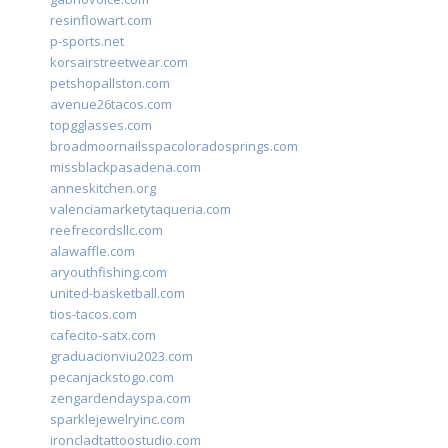
resinflowart.com
p-sports.net
korsairstreetwear.com
petshopallston.com
avenue26tacos.com
topgglasses.com
broadmoornailsspacoloradosprings.com
missblackpasadena.com
anneskitchen.org
valenciamarketytaqueria.com
reefrecordsllc.com
alawaffle.com
aryouthfishing.com
united-basketball.com
tios-tacos.com
cafecito-satx.com
graduacionviu2023.com
pecanjackstogo.com
zengardendayspa.com
sparklejewelryinc.com
ironcladtattoostudio.com