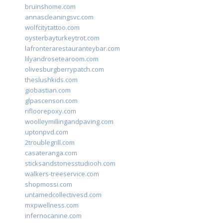
bruinshome.com
annascleaningsvc.com
wolfcitytattoo.com
oysterbayturkeytrot.com
lafronterarestauranteybar.com
lilyandrosetearoom.com
olivesburgberrypatch.com
theslushkids.com
giobastian.com
glpascensori.com
rifloorepoxy.com
woolleymillingandpaving.com
uptonpvd.com
2troublegrill.com
casateranga.com
sticksandstonesstudiooh.com
walkers-treeservice.com
shopmossi.com
untamedcollectivesd.com
mxpwellness.com
infernocanine.com