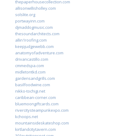
thepaperhousecollection.com
allisonwillisholley.com
solslite.org
portwayinn.com
djmaddogmusic.com
thesoundarchitects.com
allin1roofing.com
keepjudgewebb.com
anatomyofadventure.com
drivancastillo.com
cmmedspa.com
midletontkd.com
gardensandgrills.com
basilfoodwine.com
nikko-tochigi.net
caribbean-corner.com
bluemoongiftcards.com
rivercitysteampunkexpo.com
kchoops.net
mountainsideskateshop.com
kirtlandcitytavern.com
301nutritionspot.com