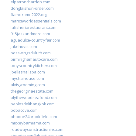
elpatronchardon.com
donglaishun-order.com
fiamc-rome2022.org
mariceworldessentials.com
lafisheriarestaurant.com
915jazzandmore.com
aguadulce-countryfair.com
jakehovis.com
bosswingsduluth.com
birminghamautocare.com
tonyscountrykitchen.com
jbellasnailspa.com
mychaihouse.com
alvisgrooming.com
thegeorginaestate.com
blythewoodseafood.com
paolosdelibangkok.com
bobacove.com
phoone24brookfield.com
mickeybarmama.com
roadwayconstructioninc.com
shopdragonflyboutique.com