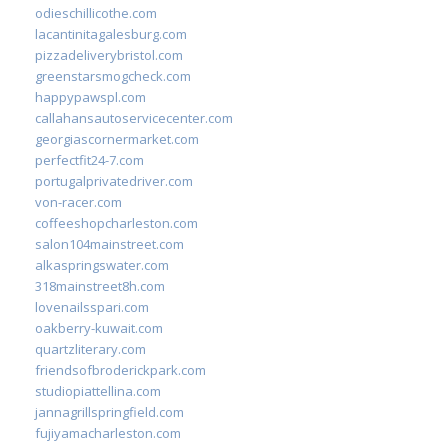
odieschillicothe.com
lacantinitagalesburg.com
pizzadeliverybristol.com
greenstarsmogcheck.com
happypawspl.com
callahansautoservicecenter.com
georgiascornermarket.com
perfectfit24-7.com
portugalprivatedriver.com
von-racer.com
coffeeshopcharleston.com
salon104mainstreet.com
alkaspringswater.com
318mainstreet8h.com
lovenailsspari.com
oakberry-kuwait.com
quartzliterary.com
friendsofbroderickpark.com
studiopiattellina.com
jannagrillspringfield.com
fujiyamacharleston.com