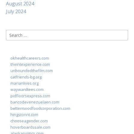
August 2024
July 2024
Search
for:
okhealthcareers.com
theintexperience.com
unboundedthefilm.com
catfriends-bg.org
marianlives.org
waywardtees.com
pidfloorsexpress.com
bancodevenezuelaen.com
bettermoodfoodcorporation.com
hingstonnt.com
chooseagender.com
hoverboardssale.com
alaskapolitics.com