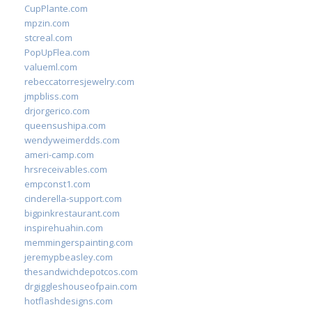
CupPlante.com
mpzin.com
stcreal.com
PopUpFlea.com
valueml.com
rebeccatorresjewelry.com
jmpbliss.com
drjorgerico.com
queensushipa.com
wendyweimerdds.com
ameri-camp.com
hrsreceivables.com
empconst1.com
cinderella-support.com
bigpinkrestaurant.com
inspirehuahin.com
memmingerspainting.com
jeremypbeasley.com
thesandwichdepotcos.com
drgiggleshouseofpain.com
hotflashdesigns.com