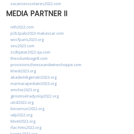
vacancesscolaires2022.com
MEDIA PARTNER II
isth2022.com
p2b2pabi2023-makassar.com
wocfparis2023.org
sinc2023.com
scdlqatar2022-qa.com
thecolumbiagrill.com
provisionscheeseandwineshoppe.com
khedi2023.org
akademikgeriatri2023.org
marmarapediatri2023.org
emchie2023.org
girisimselradyoloji2022.org
utcd2022.org
biosensor2022.org
ialp2022.org
klivet2022.org
ifac-hms2022.org
taoms2022.org