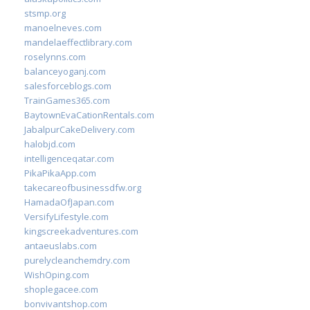
stsmp.org
manoelneves.com
mandelaeffectlibrary.com
roselynns.com
balanceyoganj.com
salesforceblogs.com
TrainGames365.com
BaytownEvaCationRentals.com
JabalpurCakeDelivery.com
halobjd.com
intelligenceqatar.com
PikaPikaApp.com
takecareofbusinessdfw.org
HamadaOfJapan.com
VersifyLifestyle.com
kingscreekadventures.com
antaeuslabs.com
purelycleanchemdry.com
WishOping.com
shoplegacee.com
bonvivantshop.com