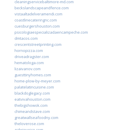
cleaningservicebaltimore-md.com
beckslandscapeandfence.com
vistaaltadelveramendi.com
coastlinecateringnc.com
cuesburgershouston.com
psicologiaespecializadaencampeche.com
dmtacos.com
crescentstreetprinting.com
hornopizza.com
driveadragster.com
hematologa.com
lizaivanov.com
guesttinyhomes.com
home-plow-by-meyer.com
palatelatincuisine.com
blackdoglegacy.com
eatvivahouston.com
thebigshowok.com
chimeandstave.com
greatwallseafoodny.com
theloverose.com
gabriovoice.com