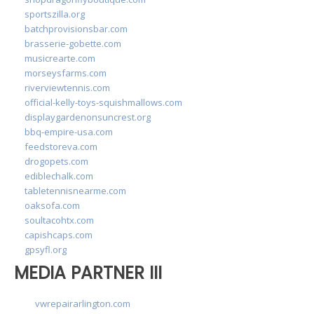
sportszilla.org
batchprovisionsbar.com
brasserie-gobette.com
musicrearte.com
morseysfarms.com
riverviewtennis.com
official-kelly-toys-squishmallows.com
displaygardenonsuncrest.org
bbq-empire-usa.com
feedstoreva.com
drogopets.com
ediblechalk.com
tabletennisnearme.com
oaksofa.com
soultacohtx.com
capishcaps.com
gpsyfl.org
MEDIA PARTNER III
vwrepairarlington.com