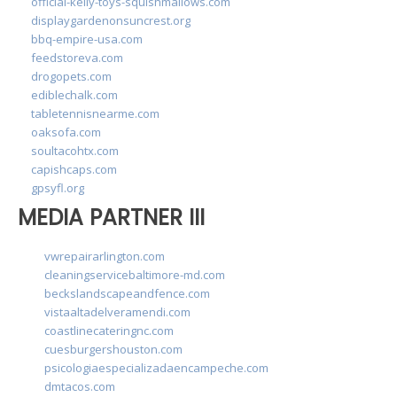
official-kelly-toys-squishmallows.com
displaygardenonsuncrest.org
bbq-empire-usa.com
feedstoreva.com
drogopets.com
ediblechalk.com
tabletennisnearme.com
oaksofa.com
soultacohtx.com
capishcaps.com
gpsyfl.org
MEDIA PARTNER III
vwrepairarlington.com
cleaningservicebaltimore-md.com
beckslandscapeandfence.com
vistaaltadelveramendi.com
coastlinecateringnc.com
cuesburgershouston.com
psicologiaespecializadaencampeche.com
dmtacos.com