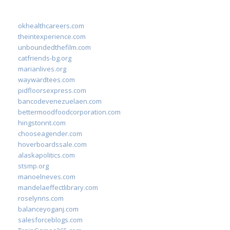
okhealthcareers.com
theintexperience.com
unboundedthefilm.com
catfriends-bg.org
marianlives.org
waywardtees.com
pidfloorsexpress.com
bancodevenezuelaen.com
bettermoodfoodcorporation.com
hingstonnt.com
chooseagender.com
hoverboardssale.com
alaskapolitics.com
stsmp.org
manoelneves.com
mandelaeffectlibrary.com
roselynns.com
balanceyoganj.com
salesforceblogs.com