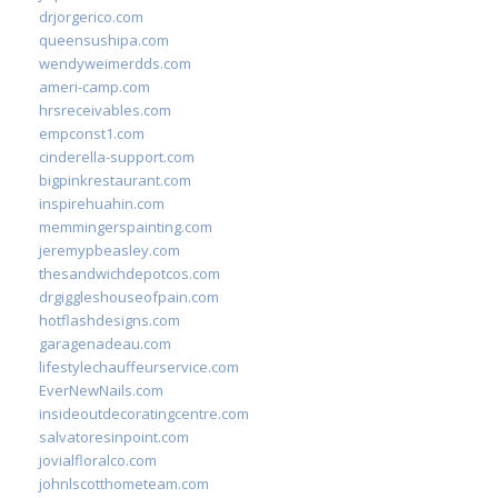
drjorgerico.com
queensushipa.com
wendyweimerdds.com
ameri-camp.com
hrsreceivables.com
empconst1.com
cinderella-support.com
bigpinkrestaurant.com
inspirehuahin.com
memmingerspainting.com
jeremypbeasley.com
thesandwichdepotcos.com
drgiggleshouseofpain.com
hotflashdesigns.com
garagenadeau.com
lifestylechauffeurservice.com
EverNewNails.com
insideoutdecoratingcentre.com
salvatoresinpoint.com
jovialfloralco.com
johnlscotthometeam.com