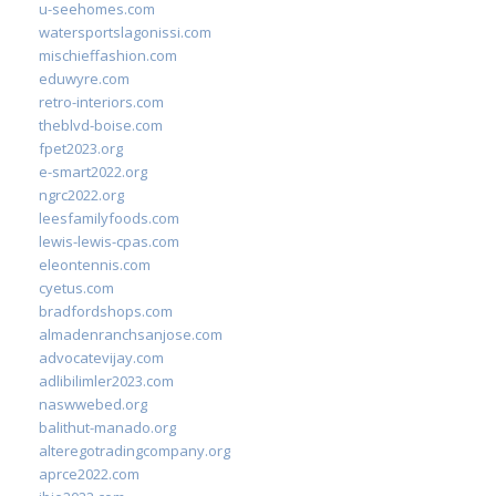
u-seehomes.com
watersportslagonissi.com
mischieffashion.com
eduwyre.com
retro-interiors.com
theblvd-boise.com
fpet2023.org
e-smart2022.org
ngrc2022.org
leesfamilyfoods.com
lewis-lewis-cpas.com
eleontennis.com
cyetus.com
bradfordshops.com
almadenranchsanjose.com
advocatevijay.com
adlibilimler2023.com
naswwebed.org
balithut-manado.org
alteregotradingcompany.org
aprce2022.com