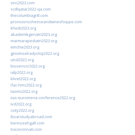
sinc2023.com
scdlqatar2022-qa.com
thecolumbiagrill.com
provisionscheeseandwineshoppe.com
khedi2023.org
akademikgeriatri2023.org
marmarapediatri2023.org
emchie2023.org
girisimselradyoloji2022.org
utcd2022.org
biosensor2022.org
ialp2022.org
klivet2022.org
ifac-hms2022.org
taoms2022.org
iias-euromena-conference2022.org
ivd2022.org
csity2022.org
ibsarstudyabroad.com
bennusehgall.com
tsecincinnati.com