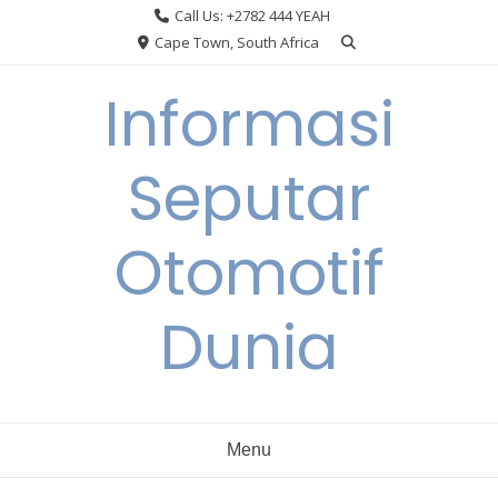
Skip
Call Us: +2782 444 YEAH
to
Cape Town, South Africa
content
Informasi
Seputar
Otomotif
Dunia
Menu