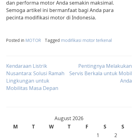
dan performa motor Anda semakin maksimal.
Semoga artikel ini bermanfaat bagi Anda para
pecinta modifikasi motor di Indonesia.
Posted in
MOTOR
Tagged
modifikasi motor terkenal
Post
Kendaraan Listrik
Pentingnya Melakukan
Nusantara: Solusi Ramah
Servis Berkala untuk Mobil
Lingkungan untuk
Anda
navigation
Mobilitas Masa Depan
August 2026
M
T
W
T
F
S
S
1
2