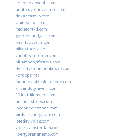
keepjudgewebb.com
anatomyofadventure.com
drivancastillo.com
cmmedspa.com
midletontkd.com
gardensandgrills.com
basilfoodwine.com
nikko-tochigi.net
caribbean-corner.com
bluemoongiftcards.com
rivercitysteampunkexpo.com
kchoops.net
mountainsideskateshop.com
kirtlandcitytavern.com
301nutritionspot.com
ammos-stores.com
loceanecreations.com
birdsongridgefarm.com
joiedevivblog.com
valera-amsterdam.com
libertybrandhemp.com