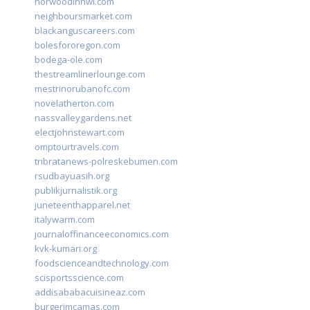
norwoodinnwi.com
neighboursmarket.com
blackanguscareers.com
bolesfororegon.com
bodega-ole.com
thestreamlinerlounge.com
mestrinorubanofc.com
novelatherton.com
nassvalleygardens.net
electjohnstewart.com
omptourtravels.com
tribratanews-polreskebumen.com
rsudbayuasih.org
publikjurnalistik.org
juneteenthapparel.net
italywarm.com
journaloffinanceeconomics.com
kvk-kumari.org
foodscienceandtechnology.com
scisportsscience.com
addisababacuisineaz.com
burgerimcamas.com