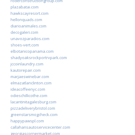
roderconstructiongroup.com
plazabatai.com
hawkscayresort.com
hellonquads.com
diarioanimales.com
decogaleri.com
unavozparadios.com
shoes-vert.com
elbotanicopanama.com
shadyoaksrockportrvpark.com
jccoinlaundry.com
kautorepair.com
marjaeswinebar.com
elmazatlanclinton.com
ideacoffeenyc.com
odieschillicothe.com
lacantinitagalesburg.com
pizzadeliverybristol.com
greenstarsmogcheck.com
happypawspl.com
callahansautoservicecenter.com
georgiascornermarket.com