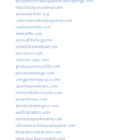
broadmoornailsspacoloradosprings.com
missblackpasadena.com
anneskitchen.org
valenciamarketytaqueria.com
reefrecordsllc.com
alawaffle.com
aryouthfishing.com
united-basketball.com
tios-tacos.com
cafecito-satx.com
graduacionviu2023.com
pecanjackstogo.com
zengardendayspa.com
sparklejewelryinc.com
ironcladtattoostudio.com
bruinshome.com
annascleaningsvc.com
wolfcitytattoo.com
oysterbayturkeytrot.com
lafronterarestauranteybar.com
lilyandrosetearoom.com
olivesburgberrypatch.com