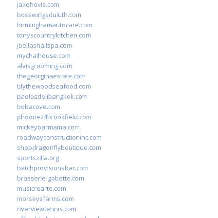
jakehovis.com
bosswingsduluth.com
birminghamautocare.com
tonyscountrykitchen.com
jbellasnailspa.com
mychaihouse.com
alvisgrooming.com
thegeorginaestate.com
blythewoodseafood.com
paolosdelibangkok.com
bobacove.com
phoone24brookfield.com
mickeybarmama.com
roadwayconstructioninc.com
shopdragonflyboutique.com
sportszilla.org
batchprovisionsbar.com
brasserie-gobette.com
musicrearte.com
morseysfarms.com
riverviewtennis.com