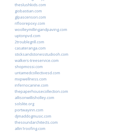
theslushkids.com
giobastian.com
glpascensori.com
rifloorepoxy.com
woolleymillingandpaving.com
uptonpvd.com
2troublegrill.com
casateranga.com
sticksandstonesstudiooh.com
walkers-treeservice.com
shopmossi.com
untamedcollectivesd.com
mxpwellness.com
infernocanine.com
thepaperhousecollection.com
allisonwillisholley.com
solslite.org
portwayinn.com
djmaddogmusic.com
thesoundarchitects.com
allin1roofing.com