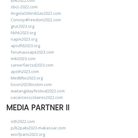
ibie2022.com
sbcc-2022.com
AngolaOilAndGas2022.com
Convoy4Freedom2022.com
grur2023.org
hkhk2023.org
napm2023.org
apsdfd2023.org
forumausape2023.com
imkl2023.com
careerfaircsd2023.com
apsth2023.com
MedItRio2023.org
lcicon2023boston.com
waitangidayfestival2022.com
vacancesscolaires2022.com
MEDIA PARTNER II
isth2022.com
p2b2pabi2023-makassar.com
wocfparis2023.org