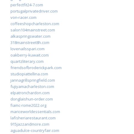
perfectfit24-7.com
portugalprivatedriver.com
von-racer.com
coffeeshopcharleston.com
salon104mainstreet.com
alkaspringswater.com
318mainstreet8h.com
lovenailsspari.com
oakberry-kuwait.com
quartzliterary.com
friendsofbroderickpark.com
studiopiattellina.com
jannagrillspringfield.com
fujiyamacharleston.com
elpatronchardon.com
donglaishun-order.com
fiamc-rome2022.org
mariceworldessentials.com
lafisheriarestaurant.com
915jazzandmore.com
aguadulce-countryfair.com