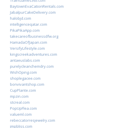
TrainGames365.com
BaytownEvaCationRentals.com
JabalpurCakeDelivery.com
halobjd.com
intelligenceqatar.com
PikaPikaApp.com
takecareofbusinessdfw.org
HamadaOfJapan.com
VersifyLifestyle.com
kingscreekadventures.com
antaeuslabs.com
purelycleanchemdry.com
WishOping.com
shoplegacee.com
bonvivantshop.com
CupPlante.com
mpzin.com
stcreal.com
PopUpFlea.com
valueml.com
rebeccatorresjewelry.com
jmpbliss.com