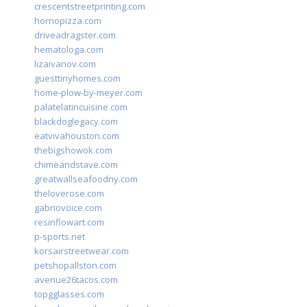
crescentstreetprinting.com
hornopizza.com
driveadragster.com
hematologa.com
lizaivanov.com
guesttinyhomes.com
home-plow-by-meyer.com
palatelatincuisine.com
blackdoglegacy.com
eatvivahouston.com
thebigshowok.com
chimeandstave.com
greatwallseafoodny.com
theloverose.com
gabriovoice.com
resinflowart.com
p-sports.net
korsairstreetwear.com
petshopallston.com
avenue26tacos.com
topgglasses.com