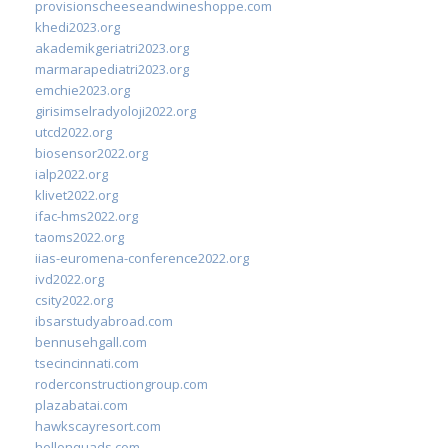
provisionscheeseandwineshoppe.com
khedi2023.org
akademikgeriatri2023.org
marmarapediatri2023.org
emchie2023.org
girisimselradyoloji2022.org
utcd2022.org
biosensor2022.org
ialp2022.org
klivet2022.org
ifac-hms2022.org
taoms2022.org
iias-euromena-conference2022.org
ivd2022.org
csity2022.org
ibsarstudyabroad.com
bennusehgall.com
tsecincinnati.com
roderconstructiongroup.com
plazabatai.com
hawkscayresort.com
hellonquads.com