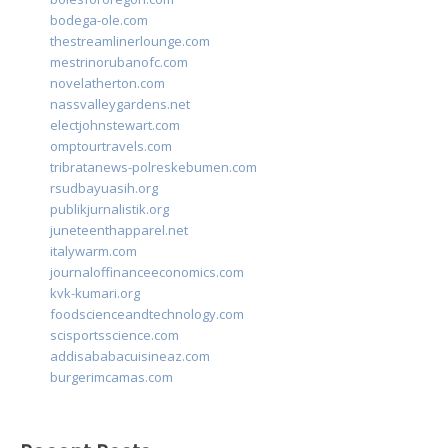
bodega-ole.com
thestreamlinerlounge.com
mestrinorubanofc.com
novelatherton.com
nassvalleygardens.net
electjohnstewart.com
omptourtravels.com
tribratanews-polreskebumen.com
rsudbayuasih.org
publikjurnalistik.org
juneteenthapparel.net
italywarm.com
journaloffinanceeconomics.com
kvk-kumari.org
foodscienceandtechnology.com
scisportsscience.com
addisababacuisineaz.com
burgerimcamas.com