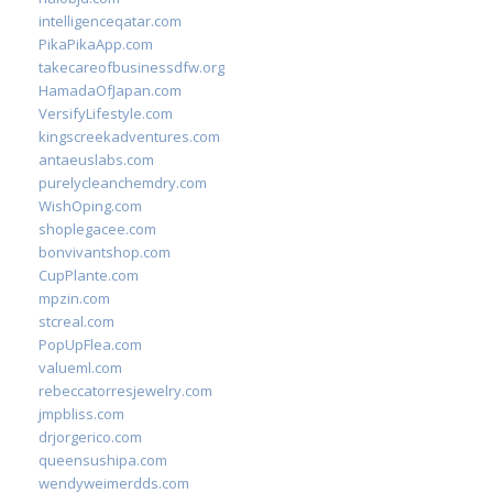
intelligenceqatar.com
PikaPikaApp.com
takecareofbusinessdfw.org
HamadaOfJapan.com
VersifyLifestyle.com
kingscreekadventures.com
antaeuslabs.com
purelycleanchemdry.com
WishOping.com
shoplegacee.com
bonvivantshop.com
CupPlante.com
mpzin.com
stcreal.com
PopUpFlea.com
valueml.com
rebeccatorresjewelry.com
jmpbliss.com
drjorgerico.com
queensushipa.com
wendyweimerdds.com