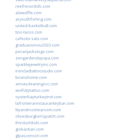
reefrecordsllc.com
alawaffle.com
aryouthfishing.com
united-basketball.com
tios-tacos.com
cafecito-satx.com
graduacionviu2023.com
pecanjackstogo.com
zengardendayspa.com
sparklejewelryinc.com
ironcladtattoostudio.com
bruinshome.com
annascleaningsvc.com
wolfcitytattoo.com
oysterbayturkeytrot.com
lafronterarestauranteybar.com
lilyandrosetearoom.com
olivesburgberrypatch.com
theslushkids.com
giobastian.com
glpascensori.com