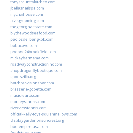
tonyscountrykitchen.com
jbellasnailspa.com
mychaihouse.com
alvisgrooming.com
thegeorginaestate.com
blythewoodseafood.com
paolosdelibangkok.com
bobacove.com
phoone24brookfield.com
mickeybarmama.com
roadwayconstructioninc.com
shopdragonflyboutique.com
sportszilla.org
batchprovisionsbar.com
brasserie-gobette.com
musicrearte.com
morseysfarms.com
riverviewtennis.com
official-kelly-toys-squishmallows.com
displaygardenonsuncrest.org
bbq-empire-usa.com
feedstoreva.com