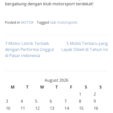
bergabung dengan klub motorsport terdekat!
Posted in
MOTOR
Tagged
club motorsports
Post
7 Motor Listrik Terbaik
5 Mobil Terbaru yang
dengan Performa Unggul
Layak Dibeli di Tahun Ini
di Pasar Indonesia
navigation
August 2026
M
T
W
T
F
S
S
1
2
3
4
5
6
7
8
9
10
11
12
13
14
15
16