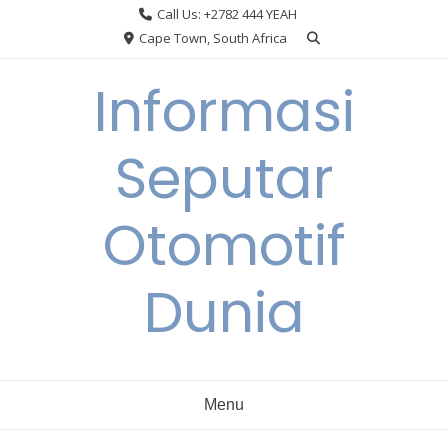
Skip
Call Us: +2782 444 YEAH
to
Cape Town, South Africa
content
Informasi
Seputar
Otomotif
Dunia
Menu