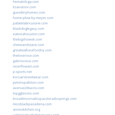
hematologa.com
lizaivanov.com
guesttinyhomes.com
home-plow-by-meyer.com
palatelatincuisine.com
blackdoglegacy.com
eatvivahouston.com
thebigshowok.com
chimeandstave.com
greatwallseafoodny.com
theloverose.com
gabriovoice.com
resinflowart.com
p-sports.net
korsairstreetwear.com
petshopallston.com
avenue26tacos.com
topgglasses.com
broadmoornailsspacoloradosprings.com
missblackpasadena.com
anneskitchen.org
valenciamarketytaqueria.com