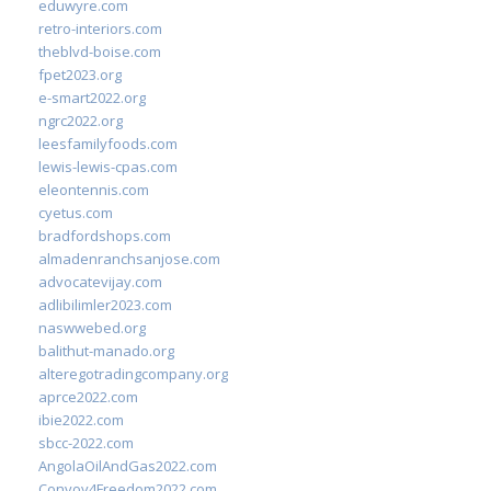
eduwyre.com
retro-interiors.com
theblvd-boise.com
fpet2023.org
e-smart2022.org
ngrc2022.org
leesfamilyfoods.com
lewis-lewis-cpas.com
eleontennis.com
cyetus.com
bradfordshops.com
almadenranchsanjose.com
advocatevijay.com
adlibilimler2023.com
naswwebed.org
balithut-manado.org
alteregotradingcompany.org
aprce2022.com
ibie2022.com
sbcc-2022.com
AngolaOilAndGas2022.com
Convoy4Freedom2022.com