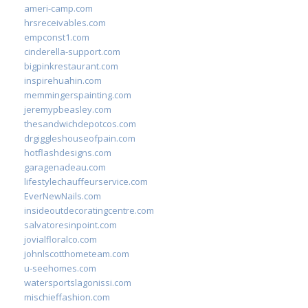
ameri-camp.com
hrsreceivables.com
empconst1.com
cinderella-support.com
bigpinkrestaurant.com
inspirehuahin.com
memmingerspainting.com
jeremypbeasley.com
thesandwichdepotcos.com
drgiggleshouseofpain.com
hotflashdesigns.com
garagenadeau.com
lifestylechauffeurservice.com
EverNewNails.com
insideoutdecoratingcentre.com
salvatoresinpoint.com
jovialfloralco.com
johnlscotthometeam.com
u-seehomes.com
watersportslagonissi.com
mischieffashion.com