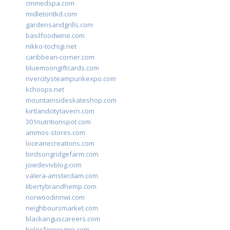
cmmedspa.com
midletontkd.com
gardensandgrills.com
basilfoodwine.com
nikko-tochigi.net
caribbean-corner.com
bluemoongiftcards.com
rivercitysteampunkexpo.com
kchoops.net
mountainsideskateshop.com
kirtlandcitytavern.com
301nutritionspot.com
ammos-stores.com
loceanecreations.com
birdsongridgefarm.com
joiedevivblog.com
valera-amsterdam.com
libertybrandhemp.com
norwoodinnwi.com
neighboursmarket.com
blackanguscareers.com
bolesfororegon.com