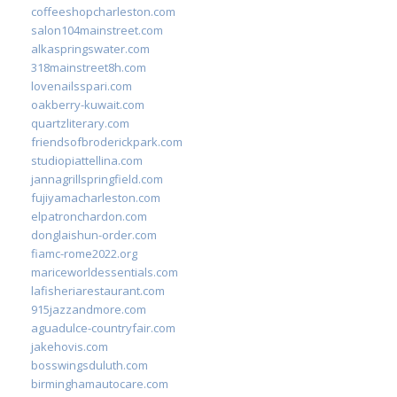
coffeeshopcharleston.com
salon104mainstreet.com
alkaspringswater.com
318mainstreet8h.com
lovenailsspari.com
oakberry-kuwait.com
quartzliterary.com
friendsofbroderickpark.com
studiopiattellina.com
jannagrillspringfield.com
fujiyamacharleston.com
elpatronchardon.com
donglaishun-order.com
fiamc-rome2022.org
mariceworldessentials.com
lafisheriarestaurant.com
915jazzandmore.com
aguadulce-countryfair.com
jakehovis.com
bosswingsduluth.com
birminghamautocare.com