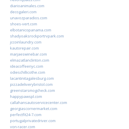
diarioanimales.com
decogaleri.com
unavozparadios.com
shoes-vert.com
elbotanicopanama.com
shadyoaksrockportrvpark.com
jccoinlaundry.com
kautorepair.com
marjaeswinebar.com
elmazatlanclinton.com
ideacoffeenyc.com
odieschillicothe.com
lacantinitagalesburg.com
pizzadeliverybristol.com
greenstarsmogcheck.com
happypawspl.com
callahansautoservicecenter.com
georgiascornermarket.com
perfectfit24-7.com
portugalprivatedriver.com
von-racer.com