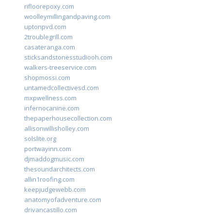
rifloorepoxy.com
woolleymillingandpaving.com
uptonpvd.com
2troublegrill.com
casateranga.com
sticksandstonesstudiooh.com
walkers-treeservice.com
shopmossi.com
untamedcollectivesd.com
mxpwellness.com
infernocanine.com
thepaperhousecollection.com
allisonwillisholley.com
solslite.org
portwayinn.com
djmaddogmusic.com
thesoundarchitects.com
allin1roofing.com
keepjudgewebb.com
anatomyofadventure.com
drivancastillo.com