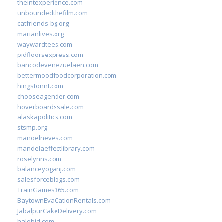
theintexperience.com
unboundedthefilm.com
catfriends-bg.org
marianlives.org
waywardtees.com
pidfloorsexpress.com
bancodevenezuelaen.com
bettermoodfoodcorporation.com
hingstonnt.com
chooseagender.com
hoverboardssale.com
alaskapolitics.com
stsmp.org
manoelneves.com
mandelaeffectlibrary.com
roselynns.com
balanceyoganj.com
salesforceblogs.com
TrainGames365.com
BaytownEvaCationRentals.com
JabalpurCakeDelivery.com
halobjd.com