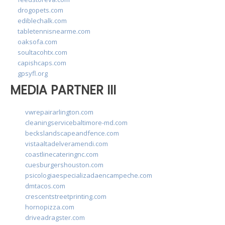
drogopets.com
ediblechalk.com
tabletennisnearme.com
oaksofa.com
soultacohtx.com
capishcaps.com
gpsyfl.org
MEDIA PARTNER III
vwrepairarlington.com
cleaningservicebaltimore-md.com
beckslandscapeandfence.com
vistaaltadelveramendi.com
coastlinecateringnc.com
cuesburgershouston.com
psicologiaespecializadaencampeche.com
dmtacos.com
crescentstreetprinting.com
hornopizza.com
driveadragster.com