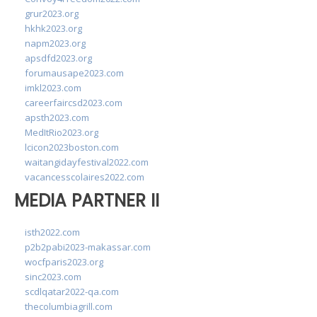
grur2023.org
hkhk2023.org
napm2023.org
apsdfd2023.org
forumausape2023.com
imkl2023.com
careerfaircsd2023.com
apsth2023.com
MedItRio2023.org
lcicon2023boston.com
waitangidayfestival2022.com
vacancesscolaires2022.com
MEDIA PARTNER II
isth2022.com
p2b2pabi2023-makassar.com
wocfparis2023.org
sinc2023.com
scdlqatar2022-qa.com
thecolumbiagrill.com