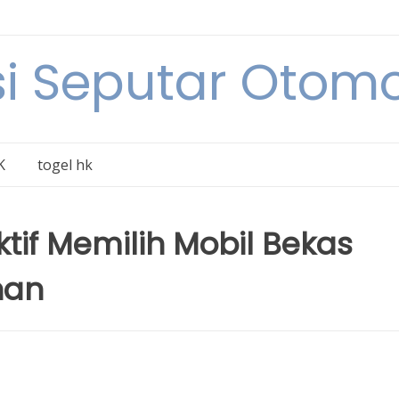
i Seputar Otomo
K
togel hk
tif Memilih Mobil Bekas
han