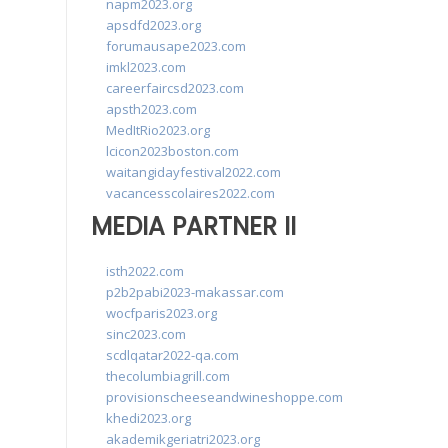
napm2023.org
apsdfd2023.org
forumausape2023.com
imkl2023.com
careerfaircsd2023.com
apsth2023.com
MedItRio2023.org
lcicon2023boston.com
waitangidayfestival2022.com
vacancesscolaires2022.com
MEDIA PARTNER II
isth2022.com
p2b2pabi2023-makassar.com
wocfparis2023.org
sinc2023.com
scdlqatar2022-qa.com
thecolumbiagrill.com
provisionscheeseandwineshoppe.com
khedi2023.org
akademikgeriatri2023.org