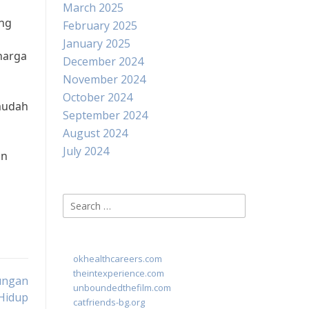
March 2025
ang
February 2025
January 2025
harga
December 2024
November 2024
October 2024
 mudah
September 2024
August 2024
July 2024
an
Search
for:
okhealthcareers.com
theintexperience.com
kungan
unboundedthefilm.com
Hidup
catfriends-bg.org