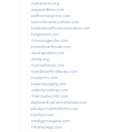
marianlives.org
waywardtees.com
pidfloorsexpress.com
bancodevenezuelaen.com
bettermoodfoodcorporation.com
hingstonnt.com
chooseagender.com
hoverboardssale.com
alaskapolitics.com
stsmp.org
manoelneves.com
mandelaeffectlibrary.com
roselynns.com
balanceyoganj.com
salesforceblogs.com
TrainGames365.com
BaytownEvaCationRentals.com
JabalpurCakeDelivery.com
halobjd.com
intelligenceqatar.com
PikaPikaApp.com