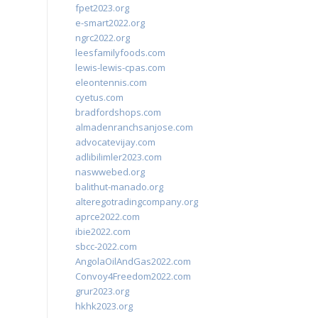
fpet2023.org
e-smart2022.org
ngrc2022.org
leesfamilyfoods.com
lewis-lewis-cpas.com
eleontennis.com
cyetus.com
bradfordshops.com
almadenranchsanjose.com
advocatevijay.com
adlibilimler2023.com
naswwebed.org
balithut-manado.org
alteregotradingcompany.org
aprce2022.com
ibie2022.com
sbcc-2022.com
AngolaOilAndGas2022.com
Convoy4Freedom2022.com
grur2023.org
hkhk2023.org