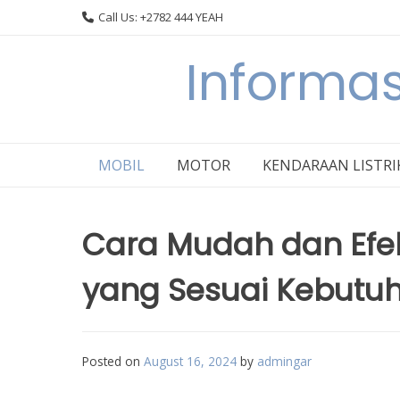
Skip
Call Us: +2782 444 YEAH
to
content
Informas
MOBIL
MOTOR
KENDARAAN LISTRI
Cara Mudah dan Efek
yang Sesuai Kebutu
Posted on
August 16, 2024
by
admingar