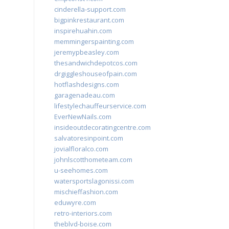
cinderella-support.com
bigpinkrestaurant.com
inspirehuahin.com
memmingerspainting.com
jeremypbeasley.com
thesandwichdepotcos.com
drgiggleshouseofpain.com
hotflashdesigns.com
garagenadeau.com
lifestylechauffeurservice.com
EverNewNails.com
insideoutdecoratingcentre.com
salvatoresinpoint.com
jovialfloralco.com
johnlscotthometeam.com
u-seehomes.com
watersportslagonissi.com
mischieffashion.com
eduwyre.com
retro-interiors.com
theblvd-boise.com