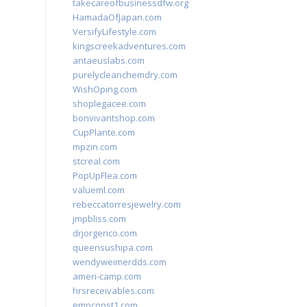
takecareofbusinessdfw.org
HamadaOfJapan.com
VersifyLifestyle.com
kingscreekadventures.com
antaeuslabs.com
purelycleanchemdry.com
WishOping.com
shoplegacee.com
bonvivantshop.com
CupPlante.com
mpzin.com
stcreal.com
PopUpFlea.com
valueml.com
rebeccatorresjewelry.com
jmpbliss.com
drjorgerico.com
queensushipa.com
wendyweimerdds.com
ameri-camp.com
hrsreceivables.com
empconst1.com