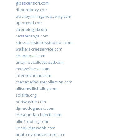
glpascensori.com
rifloorepoxy.com
woolleymillingandpaving.com
uptonpvd.com
2troublegrill.com
casateranga.com
sticksandstonesstudiooh.com
walkers-treeservice.com
shopmossi.com
untamedcollectivesd.com
mxpwellness.com
infernocanine.com
thepaperhousecollection.com
allisonwillisholley.com
solslite.org
portwayinn.com
djmaddogmusic.com
thesoundarchitects.com
allin1roofing.com
keepjudgewebb.com
anatomyofadventure.com