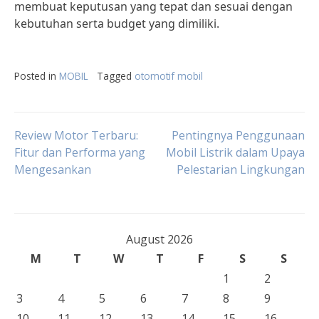
membuat keputusan yang tepat dan sesuai dengan
kebutuhan serta budget yang dimiliki.
Posted in
MOBIL
Tagged
otomotif mobil
Post
Review Motor Terbaru:
Pentingnya Penggunaan
Fitur dan Performa yang
Mobil Listrik dalam Upaya
Mengesankan
Pelestarian Lingkungan
navigation
August 2026
M
T
W
T
F
S
S
1
2
3
4
5
6
7
8
9
10
11
12
13
14
15
16