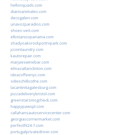
hellonquads.com
diarioanimales.com
decogaleri.com
unavozparadios.com
shoes-vert.com
elbotanicopanama.com
shadyoaksrockportrvpark.com
jccoinlaundry.com
kautorepair.com
marjaeswinebar.com
elmazatlanclinton.com
ideacoffeenyc.com
odieschillicothe.com
lacantinitagalesburg.com
pizzadeliverybristol.com
greenstarsmogcheck.com
happypawspl.com
callahansautoservicecenter.com
georgiascornermarket.com
perfectfit24-7.com
portugalprivatedriver.com