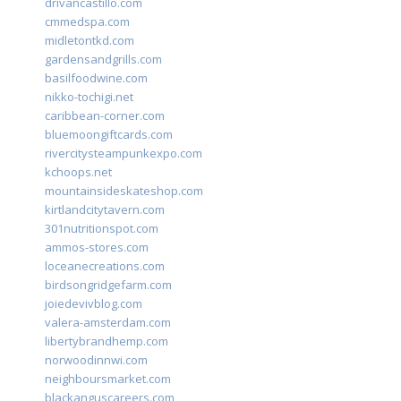
drivancastillo.com
cmmedspa.com
midletontkd.com
gardensandgrills.com
basilfoodwine.com
nikko-tochigi.net
caribbean-corner.com
bluemoongiftcards.com
rivercitysteampunkexpo.com
kchoops.net
mountainsideskateshop.com
kirtlandcitytavern.com
301nutritionspot.com
ammos-stores.com
loceanecreations.com
birdsongridgefarm.com
joiedevivblog.com
valera-amsterdam.com
libertybrandhemp.com
norwoodinnwi.com
neighboursmarket.com
blackanguscareers.com