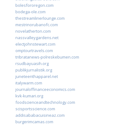
bolesfororegon.com
bodega-ole.com
thestreamlinerlounge.com
mestrinorubanofc.com
novelatherton.com
nassvalleygardens.net
electjohnstewart.com
omptourtravels.com
tribratanews-polreskebumen.com
rsudbayuasih.org
publikjurnalistik.org
juneteenthapparel.net
italywarm.com
journaloffinanceeconomics.com
kvk-kumari.org
foodscienceandtechnology.com
scisportsscience.com
addisababacuisineaz.com
burgerimcamas.com