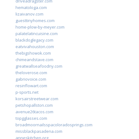
driveadragster.com
hematologa.com
lizaivanov.com
guesttinyhomes.com
home-plow-by-meyer.com
palatelatincuisine.com
blackdoglegacy.com
eatvivahouston.com
thebigshowok.com
chimeandstave.com
greatwallseafoodny.com
theloverose.com
gabriovoice.com
resinflowart.com
p-sports.net
korsairstreetwear.com
petshopallston.com
avenue26tacos.com
topgglasses.com
broadmoornailsspacoloradosprings.com
missblackpasadena.com
anneskitchen.org