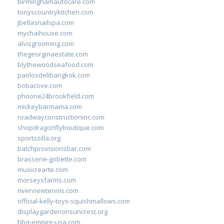
birminghamautocare.com
tonyscountrykitchen.com
jbellasnailspa.com
mychaihouse.com
alvisgrooming.com
thegeorginaestate.com
blythewoodseafood.com
paolosdelibangkok.com
bobacove.com
phoone24brookfield.com
mickeybarmama.com
roadwayconstructioninc.com
shopdragonflyboutique.com
sportszilla.org
batchprovisionsbar.com
brasserie-gobette.com
musicrearte.com
morseysfarms.com
riverviewtennis.com
official-kelly-toys-squishmallows.com
displaygardenonsuncrest.org
bbq-empire-usa.com