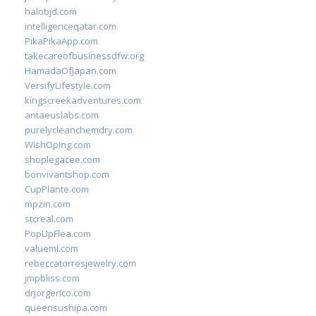
halobjd.com
intelligenceqatar.com
PikaPikaApp.com
takecareofbusinessdfw.org
HamadaOfJapan.com
VersifyLifestyle.com
kingscreekadventures.com
antaeuslabs.com
purelycleanchemdry.com
WishOping.com
shoplegacee.com
bonvivantshop.com
CupPlante.com
mpzin.com
stcreal.com
PopUpFlea.com
valueml.com
rebeccatorresjewelry.com
jmpbliss.com
drjorgerico.com
queensushipa.com