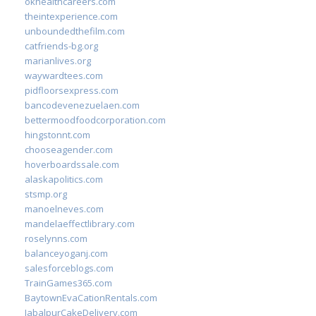
okhealthcareers.com
theintexperience.com
unboundedthefilm.com
catfriends-bg.org
marianlives.org
waywardtees.com
pidfloorsexpress.com
bancodevenezuelaen.com
bettermoodfoodcorporation.com
hingstonnt.com
chooseagender.com
hoverboardssale.com
alaskapolitics.com
stsmp.org
manoelneves.com
mandelaeffectlibrary.com
roselynns.com
balanceyoganj.com
salesforceblogs.com
TrainGames365.com
BaytownEvaCationRentals.com
JabalpurCakeDelivery.com