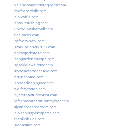
valenciamarketytaqueria.com
reefrecordsllc.com
alawaffle.com
aryouthfishing.com
united-basketball.com
tios-tacos.com
cafecito-satx.com
graduacionviu2023.com
pecanjackstogo.com
zengardendayspa.com
sparklejewelryinc.com
ironcladtattoostudio.com
bruinshome.com
annascleaningsvc.com
wolfcitytattoo.com
oysterbayturkeytrot.com
lafronterarestauranteybar.com
lilyandrosetearoom.com
olivesburgberrypatch.com
theslushkids.com
giobastian.com