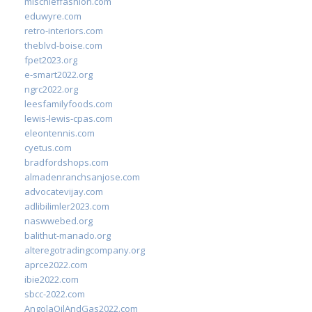
mischieffashion.com
eduwyre.com
retro-interiors.com
theblvd-boise.com
fpet2023.org
e-smart2022.org
ngrc2022.org
leesfamilyfoods.com
lewis-lewis-cpas.com
eleontennis.com
cyetus.com
bradfordshops.com
almadenranchsanjose.com
advocatevijay.com
adlibilimler2023.com
naswwebed.org
balithut-manado.org
alteregotradingcompany.org
aprce2022.com
ibie2022.com
sbcc-2022.com
AngolaOilAndGas2022.com