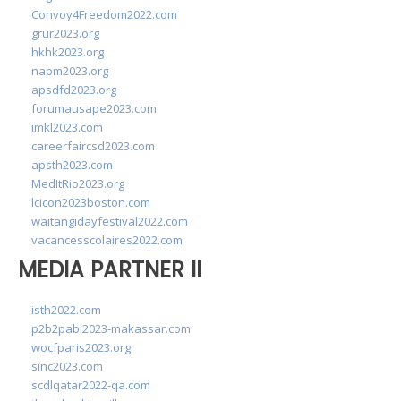
Convoy4Freedom2022.com
grur2023.org
hkhk2023.org
napm2023.org
apsdfd2023.org
forumausape2023.com
imkl2023.com
careerfaircsd2023.com
apsth2023.com
MedItRio2023.org
lcicon2023boston.com
waitangidayfestival2022.com
vacancesscolaires2022.com
MEDIA PARTNER II
isth2022.com
p2b2pabi2023-makassar.com
wocfparis2023.org
sinc2023.com
scdlqatar2022-qa.com