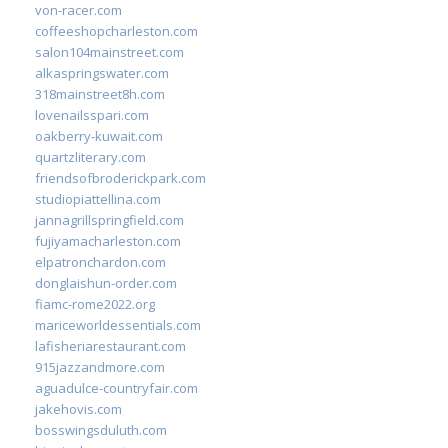
von-racer.com
coffeeshopcharleston.com
salon104mainstreet.com
alkaspringswater.com
318mainstreet8h.com
lovenailsspari.com
oakberry-kuwait.com
quartzliterary.com
friendsofbroderickpark.com
studiopiattellina.com
jannagrillspringfield.com
fujiyamacharleston.com
elpatronchardon.com
donglaishun-order.com
fiamc-rome2022.org
mariceworldessentials.com
lafisheriarestaurant.com
915jazzandmore.com
aguadulce-countryfair.com
jakehovis.com
bosswingsduluth.com