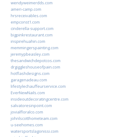
wendyweimerdds.com
ameri-camp.com
hrsreceivables.com
empconst1.com
cinderella-support.com
bigpinkrestaurant.com
inspirehuahin.com
memmingerspainting.com
jeremypbeasley.com
thesandwichdepotcos.com
drgiggleshouseofpain.com
hotflashdesigns.com
garagenadeau.com
lifestylechauffeurservice.com
EverNewNails.com
insideoutdecoratingcentre.com
salvatoresinpoint.com
jovialfloralco.com
johnlscotthometeam.com
u-seehomes.com
watersportslagonissi.com