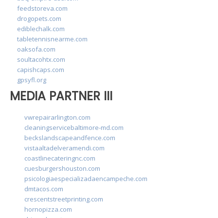
feedstoreva.com
drogopets.com
ediblechalk.com
tabletennisnearme.com
oaksofa.com
soultacohtx.com
capishcaps.com
gpsyfl.org
MEDIA PARTNER III
vwrepairarlington.com
cleaningservicebaltimore-md.com
beckslandscapeandfence.com
vistaaltadelveramendi.com
coastlinecateringnc.com
cuesburgershouston.com
psicologiaespecializadaencampeche.com
dmtacos.com
crescentstreetprinting.com
hornopizza.com