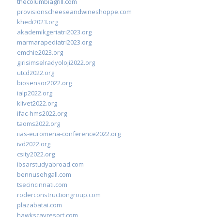
thecolumbiagrill.com
provisionscheeseandwineshoppe.com
khedi2023.org
akademikgeriatri2023.org
marmarapediatri2023.org
emchie2023.org
girisimselradyoloji2022.org
utcd2022.org
biosensor2022.org
ialp2022.org
klivet2022.org
ifac-hms2022.org
taoms2022.org
iias-euromena-conference2022.org
ivd2022.org
csity2022.org
ibsarstudyabroad.com
bennusehgall.com
tsecincinnati.com
roderconstructiongroup.com
plazabatai.com
hawkscayresort.com