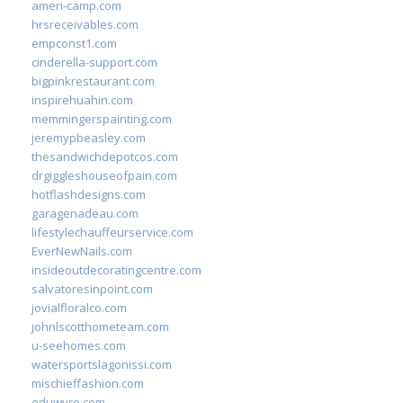
ameri-camp.com
hrsreceivables.com
empconst1.com
cinderella-support.com
bigpinkrestaurant.com
inspirehuahin.com
memmingerspainting.com
jeremypbeasley.com
thesandwichdepotcos.com
drgiggleshouseofpain.com
hotflashdesigns.com
garagenadeau.com
lifestylechauffeurservice.com
EverNewNails.com
insideoutdecoratingcentre.com
salvatoresinpoint.com
jovialfloralco.com
johnlscotthometeam.com
u-seehomes.com
watersportslagonissi.com
mischieffashion.com
eduwyre.com