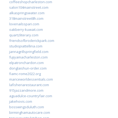
coffeeshopcharleston.com
salon104mainstreet.com
alkaspringswater.com
318mainstreet8h.com
lovenailsspari.com
oakberry-kuwait.com
quartzliterary.com
friendsofbroderickpark.com
studiopiattellina.com
jannagrillspringfield.com
fujiyamacharleston.com
elpatronchardon.com
donglaishun-order.com
fiamc-rome2022.org
mariceworldessentials.com
lafisheriarestaurant.com
915jazzandmore.com
aguadulce-countryfair.com
jakehovis.com
bosswingsduluth.com
birminghamautocare.com
tonyscountrykitchen.com