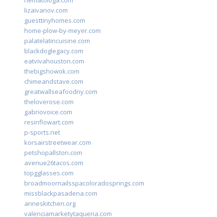
hematologa.com
lizaivanov.com
guesttinyhomes.com
home-plow-by-meyer.com
palatelatincuisine.com
blackdoglegacy.com
eatvivahouston.com
thebigshowok.com
chimeandstave.com
greatwallseafoodny.com
theloverose.com
gabriovoice.com
resinflowart.com
p-sports.net
korsairstreetwear.com
petshopallston.com
avenue26tacos.com
topgglasses.com
broadmoornailsspacoloradosprings.com
missblackpasadena.com
anneskitchen.org
valenciamarketytaqueria.com