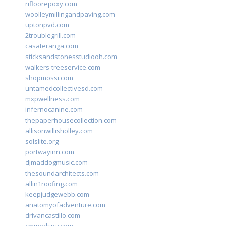
rifloorepoxy.com
woolleymillingandpaving.com
uptonpvd.com
2troublegrill.com
casateranga.com
sticksandstonesstudiooh.com
walkers-treeservice.com
shopmossi.com
untamedcollectivesd.com
mxpwellness.com
infernocanine.com
thepaperhousecollection.com
allisonwillisholley.com
solslite.org
portwayinn.com
djmaddogmusic.com
thesoundarchitects.com
allin1roofing.com
keepjudgewebb.com
anatomyofadventure.com
drivancastillo.com