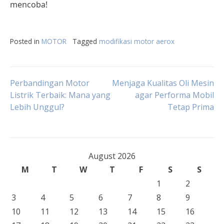
mencoba!
Posted in
MOTOR
Tagged
modifikasi motor aerox
Post
Perbandingan Motor
Menjaga Kualitas Oli Mesin
Listrik Terbaik: Mana yang
agar Performa Mobil
Lebih Unggul?
Tetap Prima
navigation
August 2026
M
T
W
T
F
S
S
1
2
3
4
5
6
7
8
9
10
11
12
13
14
15
16