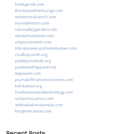
bodega-ole.com
thestreamlinerlounge.com
mestrinorubanofc.com
novelatherton.com
nassvalleygardens.net
electjohnstewart.com
omptourtravels.com
tribratanews-polreskebumen.com
rsudbayuasih.org
publikjurnalistik.org
juneteenthapparel.net
italywarm.com
journaloffinanceeconomics.com
kvk-kumari.org
foodscienceandtechnology.com
scisportsscience.com
addisababacuisineaz.com
burgerimcamas.com
Recent Posts