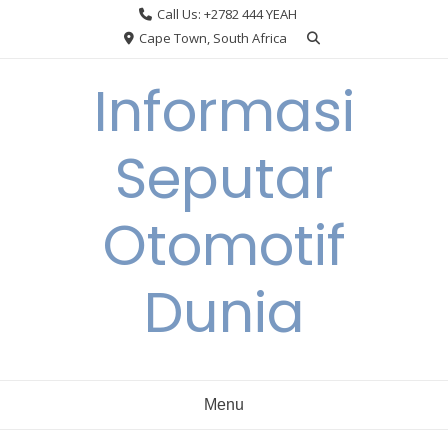
Skip
Call Us: +2782 444 YEAH
to
Cape Town, South Africa
content
Informasi
Seputar
Otomotif
Dunia
Menu