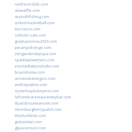
reefrecordsllc.com
alawaffle.com
aryouthfishing.com
united-basketball.com
tios-tacos.com
cafecito-satx.com
graduacionviu2023.com
pecanjackstogo.com
zengardendayspa.com
sparklejewelryinc.com
ironcladtattoostudio.com
bruinshome.com
annascleaningsvc.com
wolfcitytattoo.com
oysterbayturkeytrot.com
lafronterarestauranteybar.com
lilyandrosetearoom.com
olivesburgberrypatch.com
theslushkids.com
giobastian.com
glpascensori.com