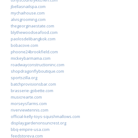
jbellasnailspa.com
mychaihouse.com
alvisgrooming.com
thegeorginaestate.com
blythewoodseafood.com
paolosdelibangkok.com
bobacove.com
phoone24brookfield.com
mickeybarmama.com
roadwayconstructioninc.com
shopdragonflyboutique.com
sportszilla.org
batchprovisionsbar.com
brasserie-gobette.com
musicrearte.com
morseysfarms.com
riverviewtennis.com
official-kelly-toys-squishmallows.com
displaygardenonsuncrest.org
bbq-empire-usa.com
feedstoreva.com