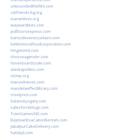
unboundedthefilm.com
catfriends-bg.org
marianlives.org
waywardtees.com
pidfloorsexpress.com
bancodevenezuelaen.com
bettermoodfoodcorporation.com
hingstonnt.com
chooseagender.com
hoverboardssale.com
alaskapolitics.com
stsmp.org
manoelneves.com
mandelaeffectlibrary.com
roselynns.com
balanceyoganj.com
salesforceblogs.com
TrainGames365.com
BaytownEvaCationRentals.com
JabalpurCakeDelivery.com
halobjd.com