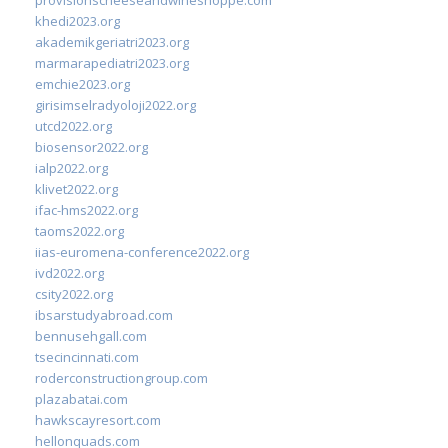
khedi2023.org
akademikgeriatri2023.org
marmarapediatri2023.org
emchie2023.org
girisimselradyoloji2022.org
utcd2022.org
biosensor2022.org
ialp2022.org
klivet2022.org
ifac-hms2022.org
taoms2022.org
iias-euromena-conference2022.org
ivd2022.org
csity2022.org
ibsarstudyabroad.com
bennusehgall.com
tsecincinnati.com
roderconstructiongroup.com
plazabatai.com
hawkscayresort.com
hellonquads.com