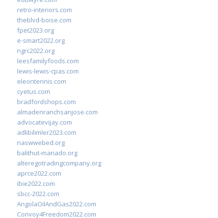
retro-interiors.com
theblvd-boise.com
fpet2023.org
e-smart2022.org
ngrc2022.org
leesfamilyfoods.com
lewis-lewis-cpas.com
eleontennis.com
cyetus.com
bradfordshops.com
almadenranchsanjose.com
advocatevijay.com
adlibilimler2023.com
naswwebed.org
balithut-manado.org
alteregotradingcompany.org
aprce2022.com
ibie2022.com
sbcc-2022.com
AngolaOilAndGas2022.com
Convoy4Freedom2022.com