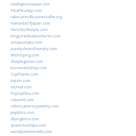
intelligenceqatar.com
PikaPikaApp.com
takecareofbusinessdfw.org
HamadaOfJapan.com
VersifyLifestyle.com
kingscreekadventures.com
antaeuslabs.com
purelycleanchemdry.com
WishOping.com
shoplegacee.com
bonvivantshop.com
CupPlante.com
mpzin.com
stcreal.com
PopUpFlea.com
valueml.com
rebeccatorresjewelry.com
jmpbliss.com
drjorgerico.com
queensushipa.com
wendyweimerdds.com