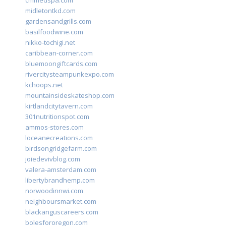
cmmedspa.com
midletontkd.com
gardensandgrills.com
basilfoodwine.com
nikko-tochigi.net
caribbean-corner.com
bluemoongiftcards.com
rivercitysteampunkexpo.com
kchoops.net
mountainsideskateshop.com
kirtlandcitytavern.com
301nutritionspot.com
ammos-stores.com
loceanecreations.com
birdsongridgefarm.com
joiedevivblog.com
valera-amsterdam.com
libertybrandhemp.com
norwoodinnwi.com
neighboursmarket.com
blackanguscareers.com
bolesfororegon.com