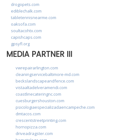
drogopets.com
ediblechalk.com
tabletennisnearme.com
oaksofa.com
soultacohtx.com
capishcaps.com
gpsyfl.org
MEDIA PARTNER III
vwrepairarlington.com
cleaningservicebaltimore-md.com
beckslandscapeandfence.com
vistaaltadelveramendi.com
coastlinecateringnc.com
cuesburgershouston.com
psicologiaespecializadaencampeche.com
dmtacos.com
crescentstreetprinting.com
hornopizza.com
driveadragster.com