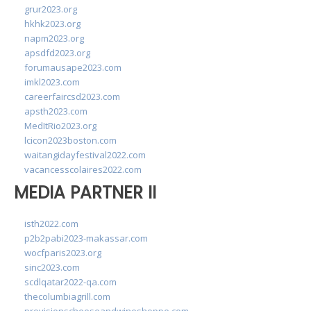
grur2023.org
hkhk2023.org
napm2023.org
apsdfd2023.org
forumausape2023.com
imkl2023.com
careerfaircsd2023.com
apsth2023.com
MedItRio2023.org
lcicon2023boston.com
waitangidayfestival2022.com
vacancesscolaires2022.com
MEDIA PARTNER II
isth2022.com
p2b2pabi2023-makassar.com
wocfparis2023.org
sinc2023.com
scdlqatar2022-qa.com
thecolumbiagrill.com
provisionscheeseandwineshoppe.com