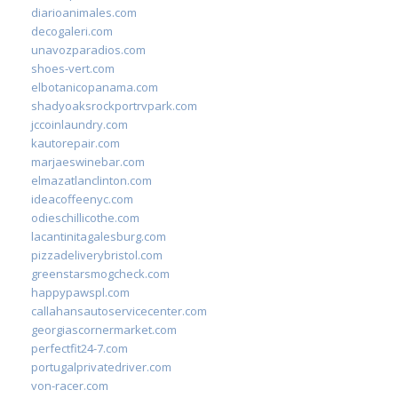
diarioanimales.com
decogaleri.com
unavozparadios.com
shoes-vert.com
elbotanicopanama.com
shadyoaksrockportrvpark.com
jccoinlaundry.com
kautorepair.com
marjaeswinebar.com
elmazatlanclinton.com
ideacoffeenyc.com
odieschillicothe.com
lacantinitagalesburg.com
pizzadeliverybristol.com
greenstarsmogcheck.com
happypawspl.com
callahansautoservicecenter.com
georgiascornermarket.com
perfectfit24-7.com
portugalprivatedriver.com
von-racer.com