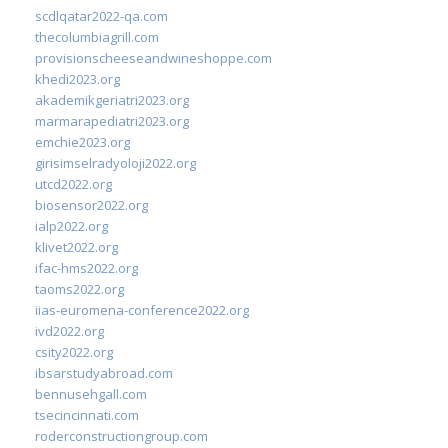
scdlqatar2022-qa.com
thecolumbiagrill.com
provisionscheeseandwineshoppe.com
khedi2023.org
akademikgeriatri2023.org
marmarapediatri2023.org
emchie2023.org
girisimselradyoloji2022.org
utcd2022.org
biosensor2022.org
ialp2022.org
klivet2022.org
ifac-hms2022.org
taoms2022.org
iias-euromena-conference2022.org
ivd2022.org
csity2022.org
ibsarstudyabroad.com
bennusehgall.com
tsecincinnati.com
roderconstructiongroup.com