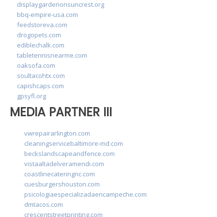
displaygardenonsuncrest.org
bbq-empire-usa.com
feedstoreva.com
drogopets.com
ediblechalk.com
tabletennisnearme.com
oaksofa.com
soultacohtx.com
capishcaps.com
gpsyfl.org
MEDIA PARTNER III
vwrepairarlington.com
cleaningservicebaltimore-md.com
beckslandscapeandfence.com
vistaaltadelveramendi.com
coastlinecateringnc.com
cuesburgershouston.com
psicologiaespecializadaencampeche.com
dmtacos.com
crescentstreetprinting.com