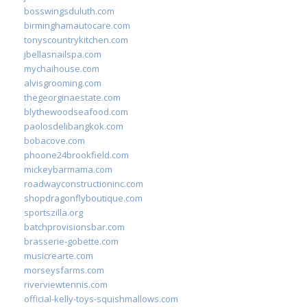
bosswingsduluth.com
birminghamautocare.com
tonyscountrykitchen.com
jbellasnailspa.com
mychaihouse.com
alvisgrooming.com
thegeorginaestate.com
blythewoodseafood.com
paolosdelibangkok.com
bobacove.com
phoone24brookfield.com
mickeybarmama.com
roadwayconstructioninc.com
shopdragonflyboutique.com
sportszilla.org
batchprovisionsbar.com
brasserie-gobette.com
musicrearte.com
morseysfarms.com
riverviewtennis.com
official-kelly-toys-squishmallows.com