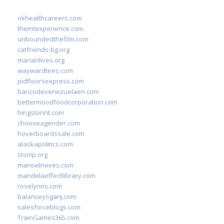
okhealthcareers.com
theintexperience.com
unboundedthefilm.com
catfriends-bg.org
marianlives.org
waywardtees.com
pidfloorsexpress.com
bancodevenezuelaen.com
bettermoodfoodcorporation.com
hingstonnt.com
chooseagender.com
hoverboardssale.com
alaskapolitics.com
stsmp.org
manoelneves.com
mandelaeffectlibrary.com
roselynns.com
balanceyoganj.com
salesforceblogs.com
TrainGames365.com