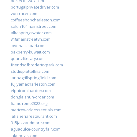
perfectfit24-7.com
portugalprivatedriver.com
von-racer.com
coffeeshopcharleston.com
salon104mainstreet.com
alkaspringswater.com
318mainstreet8h.com
lovenailsspari.com
oakberry-kuwait.com
quartzliterary.com
friendsofbroderickpark.com
studiopiattellina.com
jannagrillspringfield.com
fujiyamacharleston.com
elpatronchardon.com
donglaishun-order.com
fiamc-rome2022.org
mariceworldessentials.com
lafisheriarestaurant.com
915jazzandmore.com
aguadulce-countryfair.com
jakehovis.com