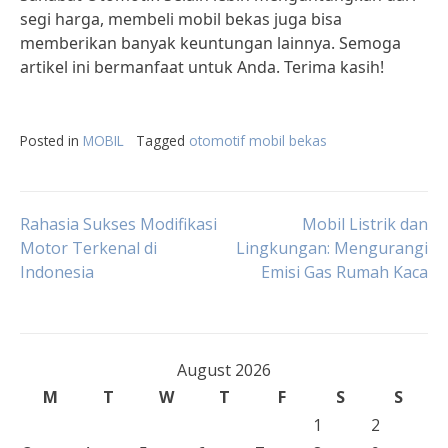
segi harga, membeli mobil bekas juga bisa
memberikan banyak keuntungan lainnya. Semoga
artikel ini bermanfaat untuk Anda. Terima kasih!
Posted in
MOBIL
Tagged
otomotif mobil bekas
Post
Rahasia Sukses Modifikasi
Mobil Listrik dan
Motor Terkenal di
Lingkungan: Mengurangi
Indonesia
Emisi Gas Rumah Kaca
navigation
August 2026
M
T
W
T
F
S
S
1
2