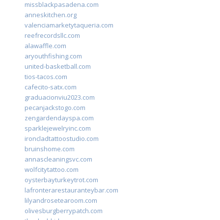
missblackpasadena.com
anneskitchen.org
valenciamarketytaqueria.com
reefrecordsllc.com
alawaffle.com
aryouthfishing.com
united-basketball.com
tios-tacos.com
cafecito-satx.com
graduacionviu2023.com
pecanjackstogo.com
zengardendayspa.com
sparklejewelryinc.com
ironcladtattoostudio.com
bruinshome.com
annascleaningsvc.com
wolfcitytattoo.com
oysterbayturkeytrot.com
lafronterarestauranteybar.com
lilyandrosetearoom.com
olivesburgberrypatch.com