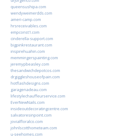
drjorgerico.com
queensushipa.com
wendyweimerdds.com
ameri-camp.com
hrsreceivables.com
empconst1.com
cinderella-support.com
bigpinkrestaurant.com
inspirehuahin.com
memmingerspainting.com
jeremypbeasley.com
thesandwichdepotcos.com
drgiggleshouseofpain.com
hotflashdesigns.com
garagenadeau.com
lifestylechauffeurservice.com
EverNewNails.com
insideoutdecoratingcentre.com
salvatoresinpoint.com
jovialfloralco.com
johnlscotthometeam.com
u-seehomes.com