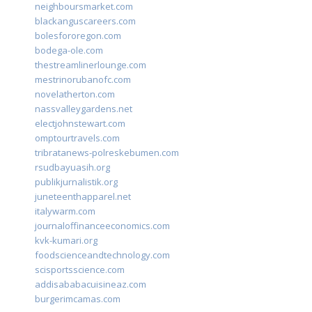
neighboursmarket.com
blackanguscareers.com
bolesfororegon.com
bodega-ole.com
thestreamlinerlounge.com
mestrinorubanofc.com
novelatherton.com
nassvalleygardens.net
electjohnstewart.com
omptourtravels.com
tribratanews-polreskebumen.com
rsudbayuasih.org
publikjurnalistik.org
juneteenthapparel.net
italywarm.com
journaloffinanceeconomics.com
kvk-kumari.org
foodscienceandtechnology.com
scisportsscience.com
addisababacuisineaz.com
burgerimcamas.com