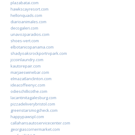
plazabatai.com
hawkscayresort.com
hellonquads.com
diarioanimales.com
decogaleri.com
unavozparadios.com
shoes-vert.com
elbotanicopanama.com
shadyoaksrockportrvpark.com
jccoinlaundry.com
kautorepair.com
marjaeswinebar.com
elmazatlanclinton.com
ideacoffeenyc.com
odieschillicothe.com
lacantinitagalesburg.com
pizzadeliverybristol.com
greenstarsmogcheck.com
happypawspl.com
callahansautoservicecenter.com
georgiascornermarket.com