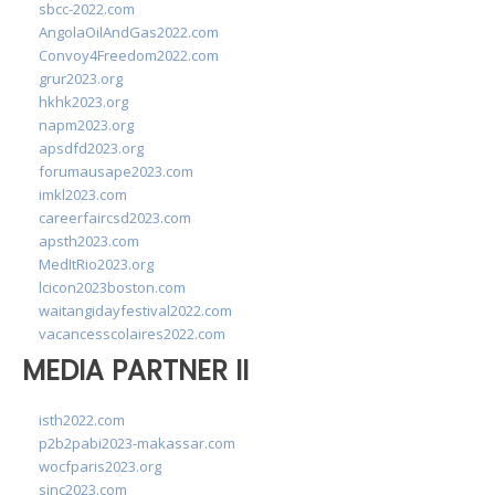
sbcc-2022.com
AngolaOilAndGas2022.com
Convoy4Freedom2022.com
grur2023.org
hkhk2023.org
napm2023.org
apsdfd2023.org
forumausape2023.com
imkl2023.com
careerfaircsd2023.com
apsth2023.com
MedItRio2023.org
lcicon2023boston.com
waitangidayfestival2022.com
vacancesscolaires2022.com
MEDIA PARTNER II
isth2022.com
p2b2pabi2023-makassar.com
wocfparis2023.org
sinc2023.com