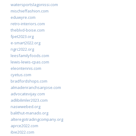
watersportslagonissi.com
mischieffashion.com
eduwyre.com
retro-interiors.com
theblvd-boise.com
fpet2023.org
e-smart2022.org
ngrc2022.org
leesfamilyfoods.com
lewis-lewis-cpas.com
eleontennis.com
cyetus.com
bradfordshops.com
almadenranchsanjose.com
advocatevijay.com
adlibilimler2023.com
naswwebed.org
balithut-manado.org
alteregotradingcompany.org
aprce2022.com
ibie2022.com