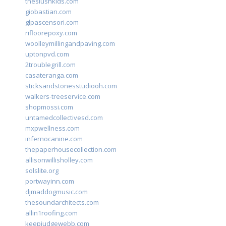
theslushkids.com
giobastian.com
glpascensori.com
rifloorepoxy.com
woolleymillingandpaving.com
uptonpvd.com
2troublegrill.com
casateranga.com
sticksandstonesstudiooh.com
walkers-treeservice.com
shopmossi.com
untamedcollectivesd.com
mxpwellness.com
infernocanine.com
thepaperhousecollection.com
allisonwillisholley.com
solslite.org
portwayinn.com
djmaddogmusic.com
thesoundarchitects.com
allin1roofing.com
keepjudgewebb.com