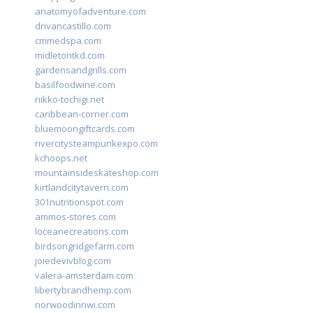
anatomyofadventure.com
drivancastillo.com
cmmedspa.com
midletontkd.com
gardensandgrills.com
basilfoodwine.com
nikko-tochigi.net
caribbean-corner.com
bluemoongiftcards.com
rivercitysteampunkexpo.com
kchoops.net
mountainsideskateshop.com
kirtlandcitytavern.com
301nutritionspot.com
ammos-stores.com
loceanecreations.com
birdsongridgefarm.com
joiedevivblog.com
valera-amsterdam.com
libertybrandhemp.com
norwoodinnwi.com