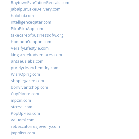
BaytownEvaCationRentals.com
JabalpurCakeDelivery.com
halobjd.com
intelligenceqatar.com
PikaPikaApp.com
takecareofbusinessdfw.org
HamadaOfJapan.com
VersifyLifestyle.com
kingscreekadventures.com
antaeuslabs.com
purelycleanchemdry.com
WishOping.com
shoplegacee.com
bonvivantshop.com
CupPlante.com
mpzin.com
stcreal.com
PopUpFlea.com
valueml.com
rebeccatorresjewelry.com
jmpbliss.com