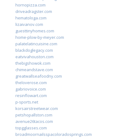
hornopizza.com
driveadragster.com
hematologa.com
lizaivanov.com
guesttinyhomes.com
home-plow-by-meyer.com
palatelatincuisine.com
blackdoglegacy.com
eatvivahouston.com
thebigshowok.com
chimeandstave.com
greatwallseafoodny.com
theloverose.com
gabriovoice.com
resinflowart.com
p-sports.net
korsairstreetwear.com
petshopallston.com
avenue26tacos.com
topgglasses.com
broadmoornailsspacoloradosprings.com