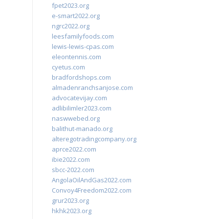
fpet2023.org
e-smart2022.org
ngrc2022.org
leesfamilyfoods.com
lewis-lewis-cpas.com
eleontennis.com
cyetus.com
bradfordshops.com
almadenranchsanjose.com
advocatevijay.com
adlibilimler2023.com
naswwebed.org
balithut-manado.org
alteregotradingcompany.org
aprce2022.com
ibie2022.com
sbcc-2022.com
AngolaOilAndGas2022.com
Convoy4Freedom2022.com
grur2023.org
hkhk2023.org