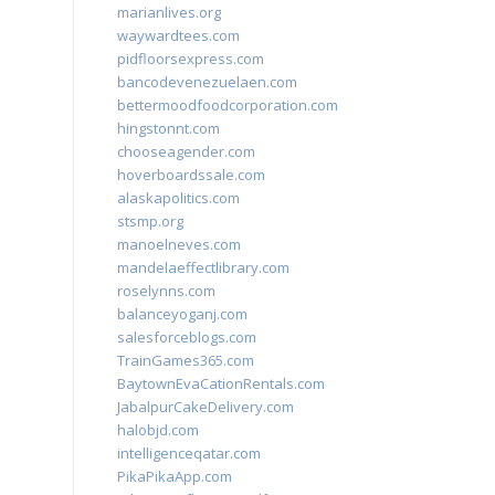
marianlives.org
waywardtees.com
pidfloorsexpress.com
bancodevenezuelaen.com
bettermoodfoodcorporation.com
hingstonnt.com
chooseagender.com
hoverboardssale.com
alaskapolitics.com
stsmp.org
manoelneves.com
mandelaeffectlibrary.com
roselynns.com
balanceyoganj.com
salesforceblogs.com
TrainGames365.com
BaytownEvaCationRentals.com
JabalpurCakeDelivery.com
halobjd.com
intelligenceqatar.com
PikaPikaApp.com