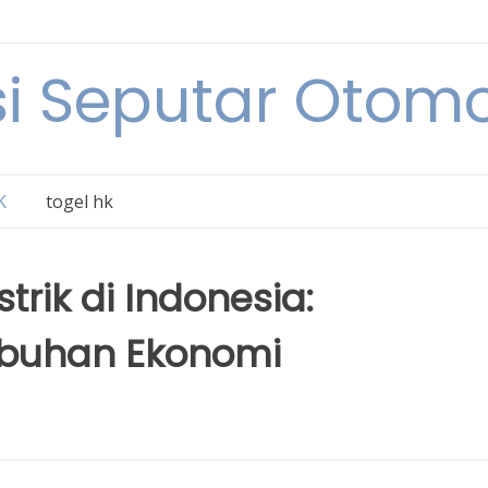
i Seputar Otomo
K
togel hk
trik di Indonesia:
buhan Ekonomi