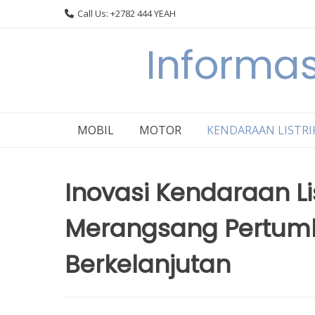
Skip
Call Us: +2782 444 YEAH
to
content
Informas
MOBIL
MOTOR
KENDARAAN LISTRI
Inovasi Kendaraan Lis
Merangsang Pertum
Berkelanjutan