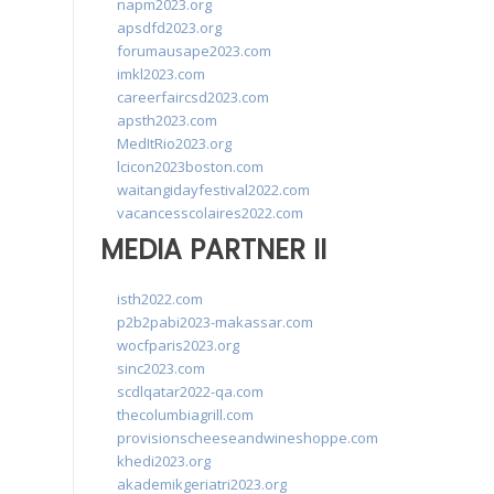
napm2023.org
apsdfd2023.org
forumausape2023.com
imkl2023.com
careerfaircsd2023.com
apsth2023.com
MedItRio2023.org
lcicon2023boston.com
waitangidayfestival2022.com
vacancesscolaires2022.com
MEDIA PARTNER II
isth2022.com
p2b2pabi2023-makassar.com
wocfparis2023.org
sinc2023.com
scdlqatar2022-qa.com
thecolumbiagrill.com
provisionscheeseandwineshoppe.com
khedi2023.org
akademikgeriatri2023.org