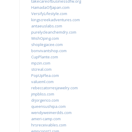
takecareofbusinessdfw.org
HamadaOfJapan.com
VersifyLifestyle.com
kingscreekadventures.com
antaeuslabs.com
purelycleanchemdry.com
WishOping.com
shoplegacee.com
bonvivantshop.com
CupPlante.com
mpzin.com
stcreal.com
PopUpFlea.com
valueml.com
rebeccatorresjewelry.com
jmpbliss.com
drjorgerico.com
queensushipa.com
wendyweimerdds.com
ameri-camp.com
hrsreceivables.com
empconst1.com