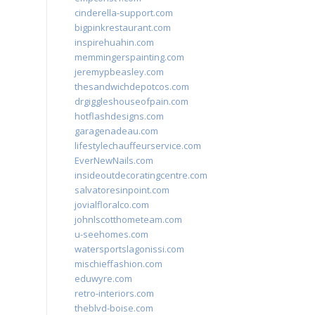
cinderella-support.com
bigpinkrestaurant.com
inspirehuahin.com
memmingerspainting.com
jeremypbeasley.com
thesandwichdepotcos.com
drgiggleshouseofpain.com
hotflashdesigns.com
garagenadeau.com
lifestylechauffeurservice.com
EverNewNails.com
insideoutdecoratingcentre.com
salvatoresinpoint.com
jovialfloralco.com
johnlscotthometeam.com
u-seehomes.com
watersportslagonissi.com
mischieffashion.com
eduwyre.com
retro-interiors.com
theblvd-boise.com