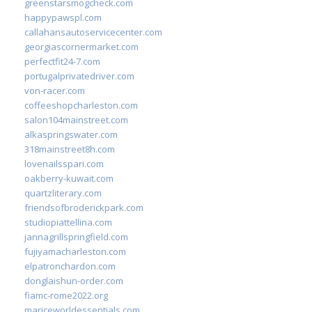
greenstarsmogcheck.com
happypawspl.com
callahansautoservicecenter.com
georgiascornermarket.com
perfectfit24-7.com
portugalprivatedriver.com
von-racer.com
coffeeshopcharleston.com
salon104mainstreet.com
alkaspringswater.com
318mainstreet8h.com
lovenailsspari.com
oakberry-kuwait.com
quartzliterary.com
friendsofbroderickpark.com
studiopiattellina.com
jannagrillspringfield.com
fujiyamacharleston.com
elpatronchardon.com
donglaishun-order.com
fiamc-rome2022.org
mariceworldessentials.com