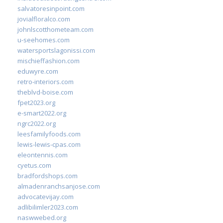
salvatoresinpoint.com
jovialfloralco.com
johnlscotthometeam.com
u-seehomes.com
watersportslagonissi.com
mischieffashion.com
eduwyre.com
retro-interiors.com
theblvd-boise.com
fpet2023.org
e-smart2022.org
ngrc2022.org
leesfamilyfoods.com
lewis-lewis-cpas.com
eleontennis.com
cyetus.com
bradfordshops.com
almadenranchsanjose.com
advocatevijay.com
adlibilimler2023.com
naswwebed.org