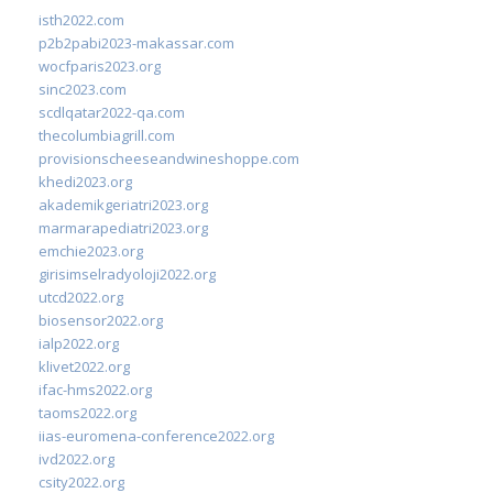
isth2022.com
p2b2pabi2023-makassar.com
wocfparis2023.org
sinc2023.com
scdlqatar2022-qa.com
thecolumbiagrill.com
provisionscheeseandwineshoppe.com
khedi2023.org
akademikgeriatri2023.org
marmarapediatri2023.org
emchie2023.org
girisimselradyoloji2022.org
utcd2022.org
biosensor2022.org
ialp2022.org
klivet2022.org
ifac-hms2022.org
taoms2022.org
iias-euromena-conference2022.org
ivd2022.org
csity2022.org