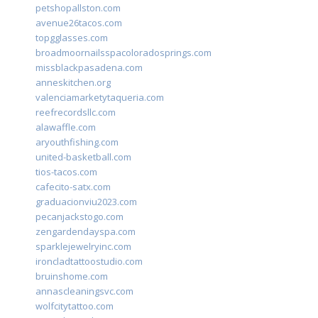
petshopallston.com
avenue26tacos.com
topgglasses.com
broadmoornailsspacoloradosprings.com
missblackpasadena.com
anneskitchen.org
valenciamarketytaqueria.com
reefrecordsllc.com
alawaffle.com
aryouthfishing.com
united-basketball.com
tios-tacos.com
cafecito-satx.com
graduacionviu2023.com
pecanjackstogo.com
zengardendayspa.com
sparklejewelryinc.com
ironcladtattoostudio.com
bruinshome.com
annascleaningsvc.com
wolfcitytattoo.com