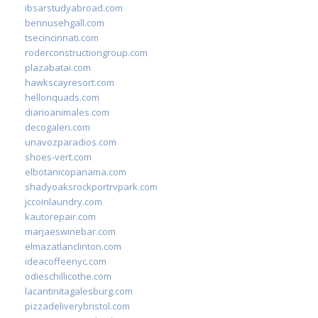
ibsarstudyabroad.com
bennusehgall.com
tsecincinnati.com
roderconstructiongroup.com
plazabatai.com
hawkscayresort.com
hellonquads.com
diarioanimales.com
decogaleri.com
unavozparadios.com
shoes-vert.com
elbotanicopanama.com
shadyoaksrockportrvpark.com
jccoinlaundry.com
kautorepair.com
marjaeswinebar.com
elmazatlanclinton.com
ideacoffeenyc.com
odieschillicothe.com
lacantinitagalesburg.com
pizzadeliverybristol.com