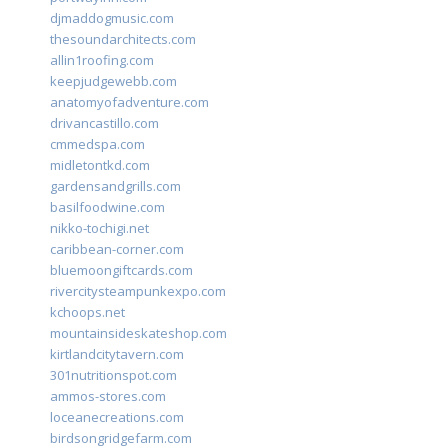
djmaddogmusic.com
thesoundarchitects.com
allin1roofing.com
keepjudgewebb.com
anatomyofadventure.com
drivancastillo.com
cmmedspa.com
midletontkd.com
gardensandgrills.com
basilfoodwine.com
nikko-tochigi.net
caribbean-corner.com
bluemoongiftcards.com
rivercitysteampunkexpo.com
kchoops.net
mountainsideskateshop.com
kirtlandcitytavern.com
301nutritionspot.com
ammos-stores.com
loceanecreations.com
birdsongridgefarm.com