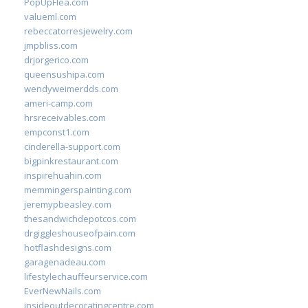
PopUpFlea.com
valueml.com
rebeccatorresjewelry.com
jmpbliss.com
drjorgerico.com
queensushipa.com
wendyweimerdds.com
ameri-camp.com
hrsreceivables.com
empconst1.com
cinderella-support.com
bigpinkrestaurant.com
inspirehuahin.com
memmingerspainting.com
jeremypbeasley.com
thesandwichdepotcos.com
drgiggleshouseofpain.com
hotflashdesigns.com
garagenadeau.com
lifestylechauffeurservice.com
EverNewNails.com
insideoutdecoratingcentre.com