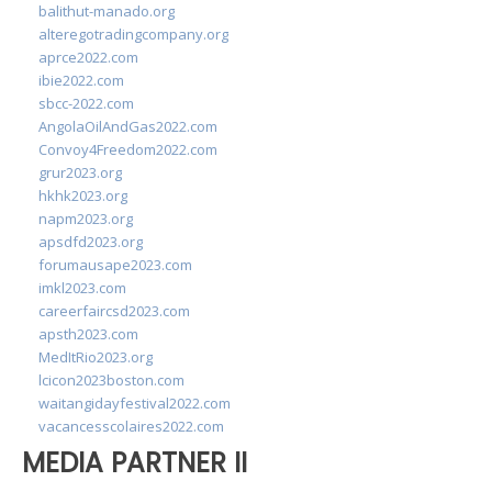
balithut-manado.org
alteregotradingcompany.org
aprce2022.com
ibie2022.com
sbcc-2022.com
AngolaOilAndGas2022.com
Convoy4Freedom2022.com
grur2023.org
hkhk2023.org
napm2023.org
apsdfd2023.org
forumausape2023.com
imkl2023.com
careerfaircsd2023.com
apsth2023.com
MedItRio2023.org
lcicon2023boston.com
waitangidayfestival2022.com
vacancesscolaires2022.com
MEDIA PARTNER II