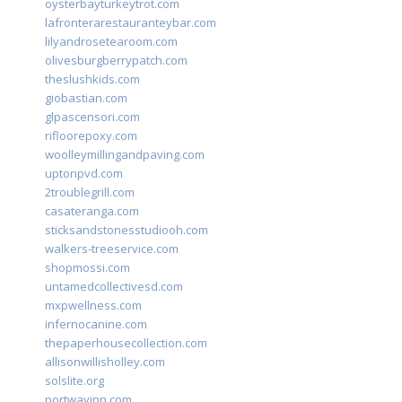
oysterbayturkeytrot.com
lafronterarestauranteybar.com
lilyandrosetearoom.com
olivesburgberrypatch.com
theslushkids.com
giobastian.com
glpascensori.com
rifloorepoxy.com
woolleymillingandpaving.com
uptonpvd.com
2troublegrill.com
casateranga.com
sticksandstonesstudiooh.com
walkers-treeservice.com
shopmossi.com
untamedcollectivesd.com
mxpwellness.com
infernocanine.com
thepaperhousecollection.com
allisonwillisholley.com
solslite.org
portwayinn.com