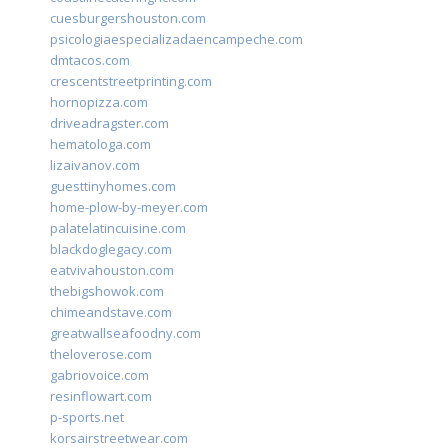
cuesburgershouston.com
psicologiaespecializadaencampeche.com
dmtacos.com
crescentstreetprinting.com
hornopizza.com
driveadragster.com
hematologa.com
lizaivanov.com
guesttinyhomes.com
home-plow-by-meyer.com
palatelatincuisine.com
blackdoglegacy.com
eatvivahouston.com
thebigshowok.com
chimeandstave.com
greatwallseafoodny.com
theloverose.com
gabriovoice.com
resinflowart.com
p-sports.net
korsairstreetwear.com