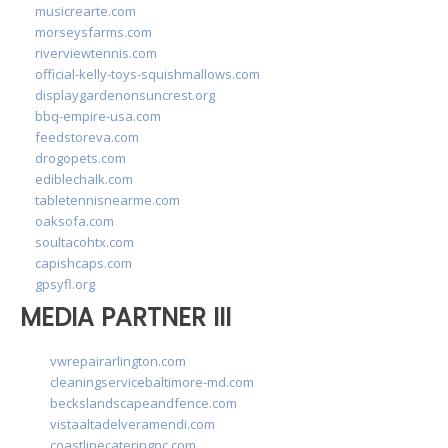
musicrearte.com
morseysfarms.com
riverviewtennis.com
official-kelly-toys-squishmallows.com
displaygardenonsuncrest.org
bbq-empire-usa.com
feedstoreva.com
drogopets.com
ediblechalk.com
tabletennisnearme.com
oaksofa.com
soultacohtx.com
capishcaps.com
gpsyfl.org
MEDIA PARTNER III
vwrepairarlington.com
cleaningservicebaltimore-md.com
beckslandscapeandfence.com
vistaaltadelveramendi.com
coastlinecateringnc.com