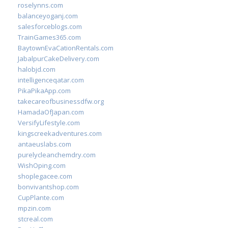
roselynns.com
balanceyoganj.com
salesforceblogs.com
TrainGames365.com
BaytownEvaCationRentals.com
JabalpurCakeDelivery.com
halobjd.com
intelligenceqatar.com
PikaPikaApp.com
takecareofbusinessdfw.org
HamadaOfJapan.com
VersifyLifestyle.com
kingscreekadventures.com
antaeuslabs.com
purelycleanchemdry.com
WishOping.com
shoplegacee.com
bonvivantshop.com
CupPlante.com
mpzin.com
stcreal.com