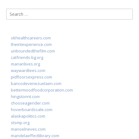
Search
for:
okhealthcareers.com
theintexperience.com
unboundedthefilm.com
catfriends-bg.org
marianlives.org
waywardtees.com
pidfloorsexpress.com
bancodevenezuelaen.com
bettermoodfoodcorporation.com
hingstonnt.com
chooseagender.com
hoverboardssale.com
alaskapolitics.com
stsmp.org
manoelneves.com
mandelaeffectlibrary.com