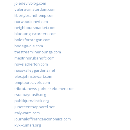
joiedevivblog.com
valera-amsterdam.com
libertybrandhemp.com
norwoodinnwi.com
neighboursmarket.com
blackanguscareers.com
bolesfororegon.com
bodega-ole.com
thestreamlinerlounge.com
mestrinorubanofc.com
novelatherton.com
nassvalleygardens.net
electjohnstewart.com
omptourtravels.com
tribratanews-polreskebumen.com
rsudbayuasih.org
publikjurnalistik.org
juneteenthapparel.net
italywarm.com
journaloffinanceeconomics.com
kvk-kumari.org