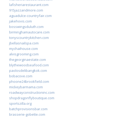
lafisheriarestaurant.com
915jazzandmore.com
aguadulce-countryfair.com
jakehovis.com
bosswingsduluth.com
birminghamautocare.com
tonyscountrykitchen.com
jbellasnailspa.com
mychaihouse.com
alvisgrooming.com
thegeorginaestate.com
blythewoodseafood.com
paolosdelibangkok.com
bobacove.com
phoone24brookfield.com
mickeybarmama.com
roadwayconstructioninc.com
shopdragonflyboutique.com
sportszilla.org
batchprovisionsbar.com
brasserie-gobette.com