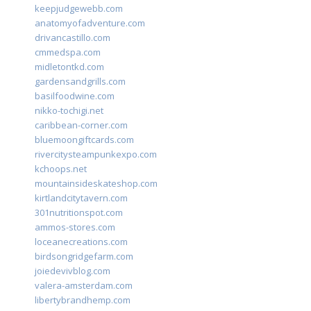
keepjudgewebb.com
anatomyofadventure.com
drivancastillo.com
cmmedspa.com
midletontkd.com
gardensandgrills.com
basilfoodwine.com
nikko-tochigi.net
caribbean-corner.com
bluemoongiftcards.com
rivercitysteampunkexpo.com
kchoops.net
mountainsideskateshop.com
kirtlandcitytavern.com
301nutritionspot.com
ammos-stores.com
loceanecreations.com
birdsongridgefarm.com
joiedevivblog.com
valera-amsterdam.com
libertybrandhemp.com