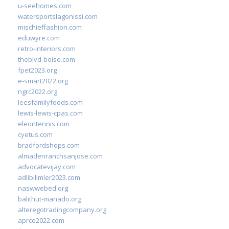
u-seehomes.com
watersportslagonissi.com
mischieffashion.com
eduwyre.com
retro-interiors.com
theblvd-boise.com
fpet2023.org
e-smart2022.org
ngrc2022.org
leesfamilyfoods.com
lewis-lewis-cpas.com
eleontennis.com
cyetus.com
bradfordshops.com
almadenranchsanjose.com
advocatevijay.com
adlibilimler2023.com
naswwebed.org
balithut-manado.org
alteregotradingcompany.org
aprce2022.com