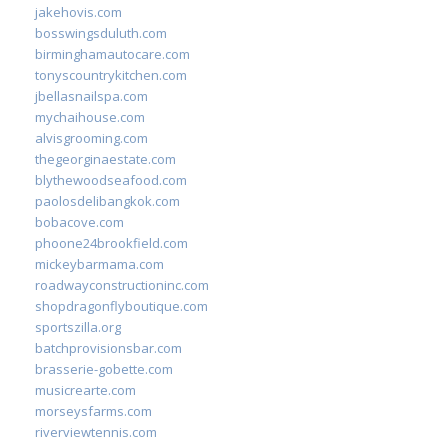
jakehovis.com
bosswingsduluth.com
birminghamautocare.com
tonyscountrykitchen.com
jbellasnailspa.com
mychaihouse.com
alvisgrooming.com
thegeorginaestate.com
blythewoodseafood.com
paolosdelibangkok.com
bobacove.com
phoone24brookfield.com
mickeybarmama.com
roadwayconstructioninc.com
shopdragonflyboutique.com
sportszilla.org
batchprovisionsbar.com
brasserie-gobette.com
musicrearte.com
morseysfarms.com
riverviewtennis.com