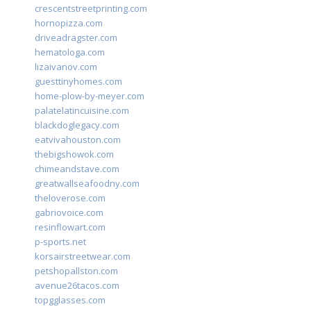
crescentstreetprinting.com
hornopizza.com
driveadragster.com
hematologa.com
lizaivanov.com
guesttinyhomes.com
home-plow-by-meyer.com
palatelatincuisine.com
blackdoglegacy.com
eatvivahouston.com
thebigshowok.com
chimeandstave.com
greatwallseafoodny.com
theloverose.com
gabriovoice.com
resinflowart.com
p-sports.net
korsairstreetwear.com
petshopallston.com
avenue26tacos.com
topgglasses.com