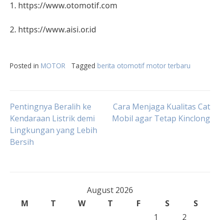
1. https://www.otomotif.com
2. https://www.aisi.or.id
Posted in
MOTOR
Tagged
berita otomotif motor terbaru
Post
Pentingnya Beralih ke
Cara Menjaga Kualitas Cat
Kendaraan Listrik demi
Mobil agar Tetap Kinclong
Lingkungan yang Lebih
navigation
Bersih
August 2026
M
T
W
T
F
S
S
1
2