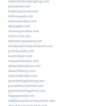
roderconstructiongroup.com
plazabatai.com
hawkscayresort.com
hellonquads.com
diarioanimales.com
decogaleri.com
unavozparadios.com
shoes-vert.com
elbotanicopanama.com
shadyoaksrockportrvpark.com
jccoinlaundry.com
kautorepair.com
marjaeswinebar.com
elmazatlanclinton.com
ideacoffeenyc.com
odieschillicothe.com
lacantinitagalesburg.com
pizzadeliverybristol.com
greenstarsmogcheck.com
happypawspl.com
callahansautoservicecenter.com
georgiascornermarket.com