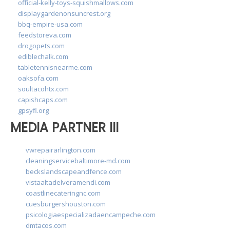
official-kelly-toys-squishmallows.com
displaygardenonsuncrest.org
bbq-empire-usa.com
feedstoreva.com
drogopets.com
ediblechalk.com
tabletennisnearme.com
oaksofa.com
soultacohtx.com
capishcaps.com
gpsyfl.org
MEDIA PARTNER III
vwrepairarlington.com
cleaningservicebaltimore-md.com
beckslandscapeandfence.com
vistaaltadelveramendi.com
coastlinecateringnc.com
cuesburgershouston.com
psicologiaespecializadaencampeche.com
dmtacos.com