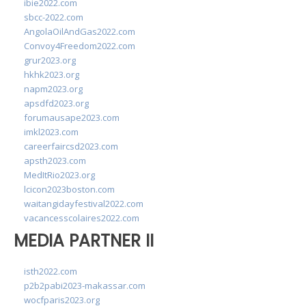
ibie2022.com
sbcc-2022.com
AngolaOilAndGas2022.com
Convoy4Freedom2022.com
grur2023.org
hkhk2023.org
napm2023.org
apsdfd2023.org
forumausape2023.com
imkl2023.com
careerfaircsd2023.com
apsth2023.com
MedItRio2023.org
lcicon2023boston.com
waitangidayfestival2022.com
vacancesscolaires2022.com
MEDIA PARTNER II
isth2022.com
p2b2pabi2023-makassar.com
wocfparis2023.org