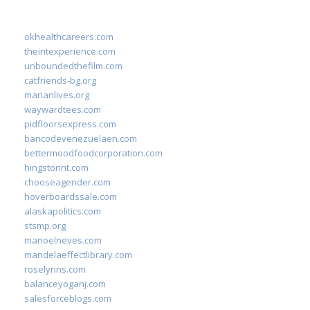
okhealthcareers.com
theintexperience.com
unboundedthefilm.com
catfriends-bg.org
marianlives.org
waywardtees.com
pidfloorsexpress.com
bancodevenezuelaen.com
bettermoodfoodcorporation.com
hingstonnt.com
chooseagender.com
hoverboardssale.com
alaskapolitics.com
stsmp.org
manoelneves.com
mandelaeffectlibrary.com
roselynns.com
balanceyoganj.com
salesforceblogs.com