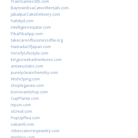
TrainGames365.com
BaytownEvaCationRentals.com
JabalpurCakeDelivery.com
halobjd.com
intelligenceqatar.com
PikaPikaApp.com
takecareofbusinessdfw.org
HamadaOfJapan.com
VersifyLifestyle.com
kingscreekadventures.com
antaeuslabs.com
purelycleanchemdry.com
WishOping.com
shoplegacee.com
bonvivantshop.com
CupPlante.com
mpzin.com
stcreal.com
PopUpFlea.com
valueml.com
rebeccatorresjewelry.com
jmpbliss.com