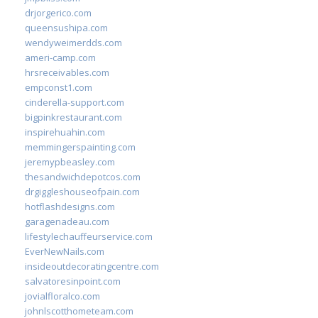
drjorgerico.com
queensushipa.com
wendyweimerdds.com
ameri-camp.com
hrsreceivables.com
empconst1.com
cinderella-support.com
bigpinkrestaurant.com
inspirehuahin.com
memmingerspainting.com
jeremypbeasley.com
thesandwichdepotcos.com
drgiggleshouseofpain.com
hotflashdesigns.com
garagenadeau.com
lifestylechauffeurservice.com
EverNewNails.com
insideoutdecoratingcentre.com
salvatoresinpoint.com
jovialfloralco.com
johnlscotthometeam.com