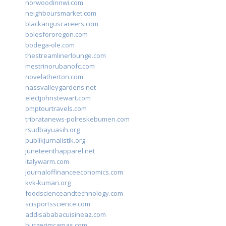
norwoodinnwi.com
neighboursmarket.com
blackanguscareers.com
bolesfororegon.com
bodega-ole.com
thestreamlinerlounge.com
mestrinorubanofc.com
novelatherton.com
nassvalleygardens.net
electjohnstewart.com
omptourtravels.com
tribratanews-polreskebumen.com
rsudbayuasih.org
publikjurnalistik.org
juneteenthapparel.net
italywarm.com
journaloffinanceeconomics.com
kvk-kumari.org
foodscienceandtechnology.com
scisportsscience.com
addisababacuisineaz.com
burgerimcamas.com