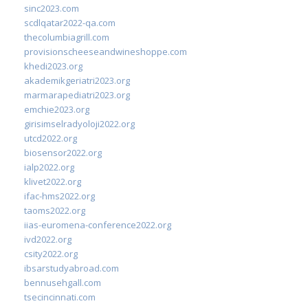
sinc2023.com
scdlqatar2022-qa.com
thecolumbiagrill.com
provisionscheeseandwineshoppe.com
khedi2023.org
akademikgeriatri2023.org
marmarapediatri2023.org
emchie2023.org
girisimselradyoloji2022.org
utcd2022.org
biosensor2022.org
ialp2022.org
klivet2022.org
ifac-hms2022.org
taoms2022.org
iias-euromena-conference2022.org
ivd2022.org
csity2022.org
ibsarstudyabroad.com
bennusehgall.com
tsecincinnati.com