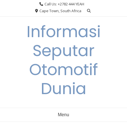
Skip
Call Us: +2782 444 YEAH
to
Cape Town, South Africa
content
Informasi
Seputar
Otomotif
Dunia
Menu