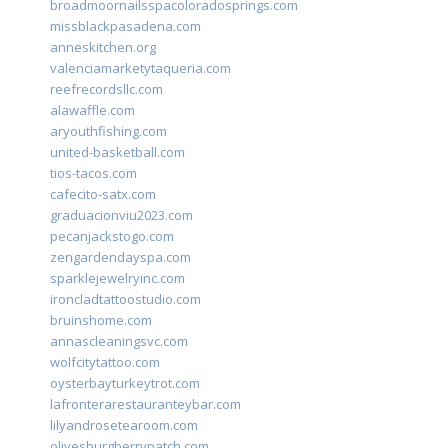
broadmoornailsspacoloradosprings.com
missblackpasadena.com
anneskitchen.org
valenciamarketytaqueria.com
reefrecordsllc.com
alawaffle.com
aryouthfishing.com
united-basketball.com
tios-tacos.com
cafecito-satx.com
graduacionviu2023.com
pecanjackstogo.com
zengardendayspa.com
sparklejewelryinc.com
ironcladtattoostudio.com
bruinshome.com
annascleaningsvc.com
wolfcitytattoo.com
oysterbayturkeytrot.com
lafronterarestauranteybar.com
lilyandrosetearoom.com
olivesburgberrypatch.com