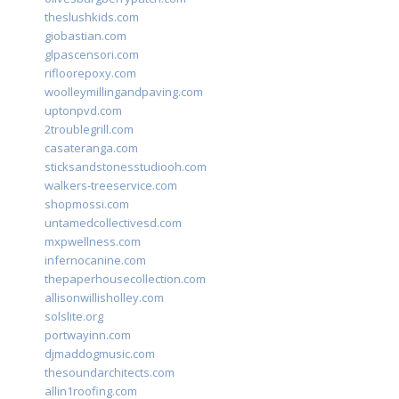
theslushkids.com
giobastian.com
glpascensori.com
rifloorepoxy.com
woolleymillingandpaving.com
uptonpvd.com
2troublegrill.com
casateranga.com
sticksandstonesstudiooh.com
walkers-treeservice.com
shopmossi.com
untamedcollectivesd.com
mxpwellness.com
infernocanine.com
thepaperhousecollection.com
allisonwillisholley.com
solslite.org
portwayinn.com
djmaddogmusic.com
thesoundarchitects.com
allin1roofing.com