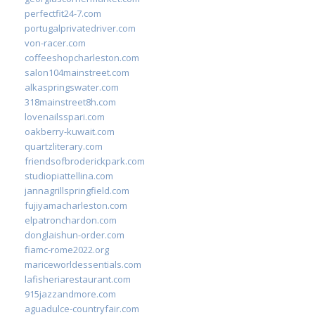
perfectfit24-7.com
portugalprivatedriver.com
von-racer.com
coffeeshopcharleston.com
salon104mainstreet.com
alkaspringswater.com
318mainstreet8h.com
lovenailsspari.com
oakberry-kuwait.com
quartzliterary.com
friendsofbroderickpark.com
studiopiattellina.com
jannagrillspringfield.com
fujiyamacharleston.com
elpatronchardon.com
donglaishun-order.com
fiamc-rome2022.org
mariceworldessentials.com
lafisheriarestaurant.com
915jazzandmore.com
aguadulce-countryfair.com